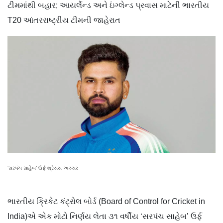
ટીમમાંથી બહાર; આયર્લેન્ડ અને ઇંગ્લેન્ડ પ્રવાસ માટેની ભારતીય
T20 આંતરરાષ્ટ્રીય ટીમની જાહેરાત
‘સરપંચ સાહેબ’ ઉર્ફ શ્રેયસ અય્યર
ભારતીય ક્રિકેટ કંટ્રોલ બોર્ડ (Board of Control for Cricket in
India)એ એક મોટો નિર્ણય લેતા ૩૧ વર્ષીય ‘સરપંચ સાહેબ’ ઉર્ફ