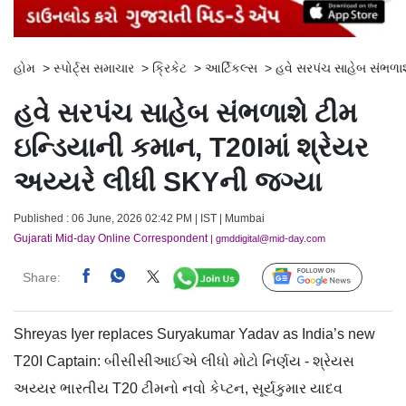
હોમ
>
સ્પોર્ટ્સ સમાચાર
>
ક્રિકેટ
>
આર્ટિકલ્સ
>
હવે સરપંચ સાહેબ સંભળાશ
હવે સરપંચ સાહેબ સંભળાશે ટીમ
ઇન્ડિયાની કમાન, T20Iમાં શ્રેયર
અય્યરે લીધી SKYની જગ્યા
Published : 06 June, 2026 02:42 PM | IST | Mumbai
Gujarati Mid-day Online Correspondent
| gmddigital@mid-day.com
Share:
Follow Us
Shreyas Iyer replaces Suryakumar Yadav as India’s new
T20I Captain: બીસીસીઆઈએ લીધો મોટો નિર્ણય - શ્રેયસ
અય્યર ભારતીય T20 ટીમનો નવો કેપ્ટન, સૂર્યકુમાર યાદવ