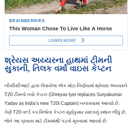
શ્રેયસ અય્યરના હાથમાં ટીમની
સુકાની, તિલક વર્મા વાઇસ કેપ્ટન
બીસીસીઆઈ દ્વારા લેવાયેલા એક મોટા નિર્ણયમાં શ્રેયસ અય્યરને
T20 ટીમનો નવો કેપ્ટન (Shreyas Iyer replaces Suryakumar
Yadav as India’s new T20I Captain) બનાવવામાં આવ્યો છે.
તેણે T20 વર્લ્ડ કપ વિજેતા કેપ્ટન સૂર્યકુમાર યાદવનું સ્થાન લીધું છે,
જેને આ પ્રવાસ માટે ટીમમાંથી પડતો મૂકવામાં આવ્યો છે.