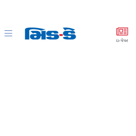
ઇ-પેપર