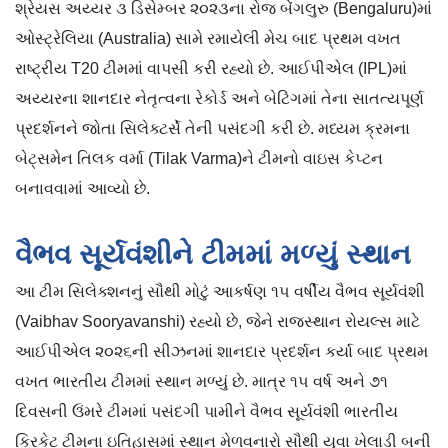
શ્રેયસ અય્યર ૩ ડિસેમ્બર ૨૦૨૩ના રોજ બેંગલુરુ (Bengaluru)માં
ઓસ્ટ્રેલિયા (Australia) સામે રમાયેલી મેચ બાદ પ્રથમ વખત
રાષ્ટ્રીય T20 ટીમમાં વાપસી કરી રહ્યો છે. આઈપીએલ (IPL)માં
અય્યરના શાનદાર નેતૃત્વના રેકોર્ડ અને બેટિંગમાં તેના સાતત્યપૂર્ણ
પ્રદર્શનને જોતા સિલેક્ટર્સે તેની પસંદગી કરી છે. મધ્યમ ક્રમના
બેટ્સમેન તિલક વર્મા (Tilak Varma)ને ટીમનો વાઇસ કેપ્ટન
બનાવવામાં આવ્યો છે.
વૈભવ સૂર્યવંશીને ટીમમાં મળ્યું સ્થાન
આ ટીમ સિલેક્શનનું સૌથી મોટું આકર્ષણ ૧૫ વર્ષીય વૈભવ સૂર્યવંશી
(Vaibhav Sooryavanshi) રહ્યો છે, જેને રાજસ્થાન રોયલ્સ માટે
આઈપીએલ ૨૦૨૬ની સીઝનમાં શાનદાર પ્રદર્શન કર્યા બાદ પ્રથમ
વખત ભારતીય ટીમમાં સ્થાન મળ્યું છે. માત્ર ૧૫ વર્ષ અને ૭૧
દિવસની ઉંમરે ટીમમાં પસંદગી પામીને વૈભવ સૂર્યવંશી ભારતીય
ક્રિકેટ ટીમના ઇતિહાસમાં સ્થાન મેળવનારો સૌથી યુવા ખેલાડી બની