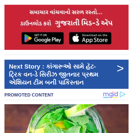
>
Next Story : કાંગારૂઓ સામે હૅટ-
ટ્રિક વન-ડે સિરીઝ જીતનાર પ્રથમ
એશિયન ટીમ બની પાકિસ્તાન