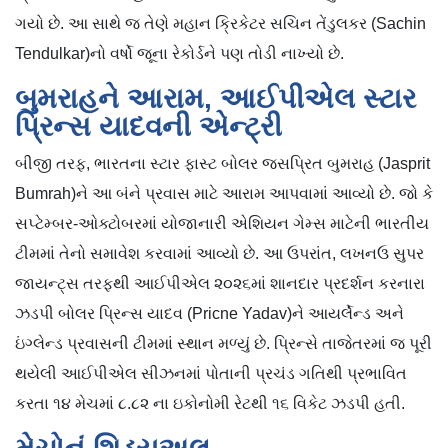
ગયો છે. આ સાથે જ તેણે મહાન ક્રિકેટર સચિન તેંડુલકર (Sachin
Tendulkar)નો વર્ષો જૂના રેકોર્ડને પણ તોડી નાખ્યો છે.
બુમરાહને આરામ, આઈપીએલ સ્ટાર
પ્રિન્સ યાદવની એન્ટ્રી
બીજી તરફ, ભારતના સ્ટાર ફાસ્ટ બોલર જસપ્રિત બુમરાહ (Jasprit
Bumrah)ને આ બંને પ્રવાસ માટે આરામ આપવામાં આવ્યો છે. જો કે
સપ્ટેમ્બર-ઓક્ટોબરમાં યોજાનારી એશિયન ગેમ્સ માટેની ભારતીય
ટીમમાં તેનો સમાવેશ કરવામાં આવ્યો છે. આ ઉપરાંત, લખનઉ સુપર
જાયન્ટ્સ તરફથી આઈપીએલ ૨૦૨૬માં શાનદાર પ્રદર્શન કરનારા
ઝડપી બોલર પ્રિન્સ યાદવ (Pricne Yadav)ને આયર્લેન્ડ અને
ઇંગ્લેન્ડ પ્રવાસની ટીમમાં સ્થાન મળ્યું છે. પ્રિન્સે તાજેતરમાં જ પૂરી
થયેલી આઈપીએલ સીઝનમાં પોતાની પ્રચંડ ગતિથી પ્રભાવિત
કરતા ૧૪ મેચમાં ૮.૮૨ ના ઇકોનોમી રેટથી ૧૬ વિકેટ ઝડપી હતી.