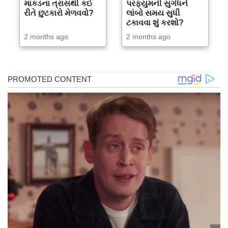
માકડના ત્રાસથી કઈ
પરફ્યુમની સુગંધને
રીતે છુટકારો મેળવવો?
લાંબો સમય સુધી
ટકાવવા શું કરશો?
2 months ago
2 months ago