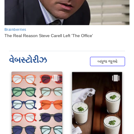
વેબસ્ટોરીઝ
બધુજ જુઓ