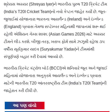
શ્રેયસ અય્યર (Shreyas Iyer)ને ભારતીય પુરુષ T20 ક્રિકેટ ટીમ
(India’s T20I Cricket Team)નો નવો કેપ્ટન જાહેર કર્યો છે. જૂન-
જુલાઈમાં યોજાનારા ભારતના આયર્લેન્ડ (Ireland) અને ઇંગ્લેન્ડ
(England) પ્રવાસ તેમજ સપ્ટેમ્બર મહિનાથી જાપાનમાં શરૂ થઈ
રહેલી એશિયન ગેમ્સ ૨૦૨૬ (Asian Games 2026) માટે અય્યર
ટીમને લીડ કરશે. બીજી તરફ, ખરાબ ફોર્મ સામે ઝઝૂમી રહેલા ૩૫
વર્ષીય સૂર્યકુમાર યાદવ (Suryakumar Yadav)ને ટીમમાંથી
સંપૂર્ણપણે બહાર કરી દેવામાં આવ્યો છે.
ભારતીય ક્રિકેટ કંટ્રોલ બોર્ડ (BCCI)એ શનિવારે જૂન અને જુલાઈ
મહિનામાં યોજાનારા અનુક્રમે આયર્લેન્ડ અને ઇંગ્લેન્ડ પ્રવાસ
માટેની ભારતીય T20 આંતરરાષ્ટ્રીય ટીમ (India’s T20I Team)ની
જાહેરાત કરી દીધી છે.
આ પણ વાંચો