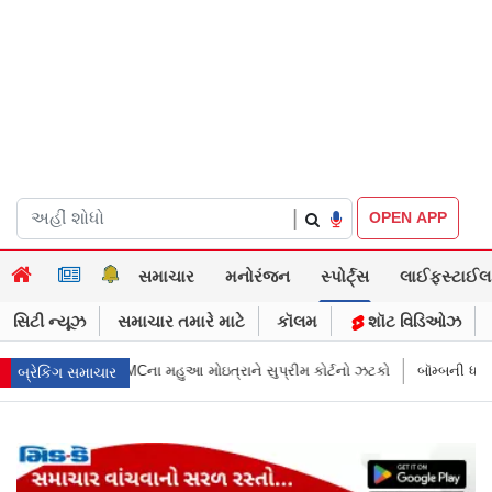
|
OPEN APP
સમાચાર
મનોરંજન
સ્પોર્ટ્સ
લાઈફસ્ટાઈલ
સિટી ન્યૂઝ
સમાચાર તમારે માટે
કૉલમ
શૉટ વિડિઓઝ
 મોઇત્રાને સુપ્રીમ કોર્ટનો ઝટકો
બૉમ્બની ધમકી બાદ મુંબઈમાં હાઈ ઍલર્ટ: શહે
બ્રેકિંગ સમાચાર