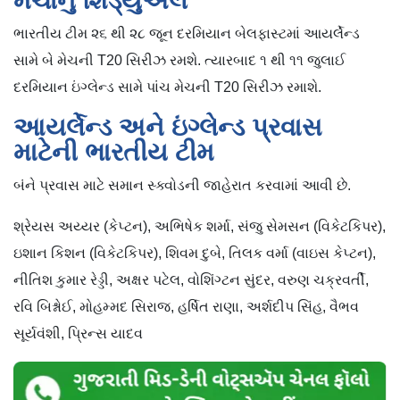
મેચોનું શિડ્યુઅલ
ભારતીય ટીમ ૨૬ થી ૨૮ જૂન દરમિયાન બેલફાસ્ટમાં આયર્લેન્ડ
સામે બે મેચની T20 સિરીઝ રમશે. ત્યારબાદ ૧ થી ૧૧ જુલાઈ
દરમિયાન ઇંગ્લેન્ડ સામે પાંચ મેચની T20 સિરીઝ રમાશે.
આયર્લેન્ડ અને ઇંગ્લેન્ડ પ્રવાસ
માટેની ભારતીય ટીમ
બંને પ્રવાસ માટે સમાન સ્ક્વોડની જાહેરાત કરવામાં આવી છે.
શ્રેયસ અય્યર (કેપ્ટન), અભિષેક શર્મા, સંજુ સેમસન (વિકેટકિપર),
ઇશાન કિશન (વિકેટકિપર), શિવમ દુબે, તિલક વર્મા (વાઇસ કેપ્ટન),
નીતિશ કુમાર રેડ્ડી, અક્ષર પટેલ, વોશિંગ્ટન સુંદર, વરુણ ચક્રવર્તી,
રવિ બિશ્નોઈ, મોહમ્મદ સિરાજ, હર્ષિત રાણા, અર્શદીપ સિંહ, વૈભવ
સૂર્યવંશી, પ્રિન્સ યાદવ