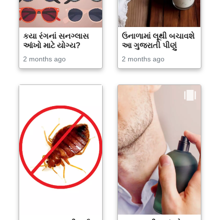
કયા રંગનાં સનગ્લાસ
ઉનાળામાં લૂથી બચાવશે
આંખો માટે યોગ્ય?
આ ગુજરાતી પીણું
2 months ago
2 months ago