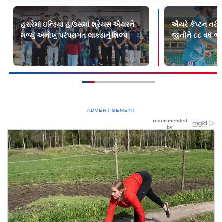
હરારેમાં ઇન્ડિયા હાઉસમાં શ્રેયસ ઐયરને
ઐયરે કૅપ્ટન તરીક
મળ્યું અનોખું પરંપરાગત લાકડાનું શિલ્પ
જીતીને ૮૮ વર્ષ જૂ
ADVERTISEMENT