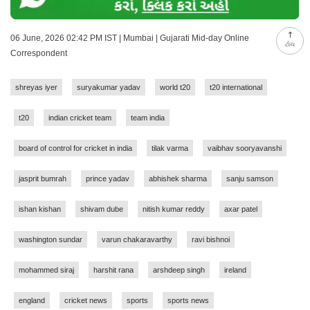
06 June, 2026 02:42 PM IST | Mumbai | Gujarati Mid-day Online
ટોચ
Correspondent
shreyas iyer
suryakumar yadav
world t20
t20 international
t20
indian cricket team
team india
board of control for cricket in india
tilak varma
vaibhav sooryavanshi
jasprit bumrah
prince yadav
abhishek sharma
sanju samson
ishan kishan
shivam dube
nitish kumar reddy
axar patel
washington sundar
varun chakaravarthy
ravi bishnoi
mohammed siraj
harshit rana
arshdeep singh
ireland
england
cricket news
sports
sports news