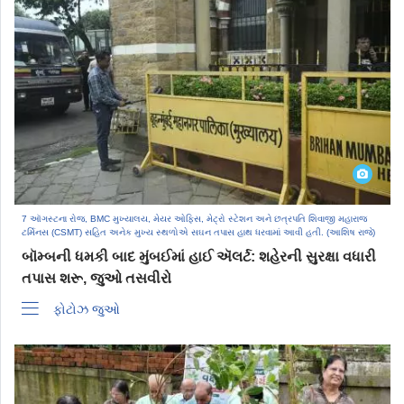
7 ઑગસ્ટના રોજ, BMC મુખ્યાલય, મેયર ઓફિસ, મેટ્રો સ્ટેશન અને છત્રપતિ શિવાજી મહારાજ
ટર્મિનસ (CSMT) સહિત અનેક મુખ્ય સ્થળોએ સઘન તપાસ હાથ ધરવામાં આવી હતી. (આશિષ રાજે)
બૉમ્બની ધમકી બાદ મુંબઈમાં હાઈ ઍલર્ટ: શહેરની સુરક્ષા વધારી
તપાસ શરૂ, જુઓ તસવીરો
ફોટોઝ જુઓ