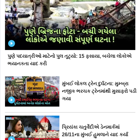
પુણે પદયાત્રીઓ માટેનો પુલ તૂટ્યો: 15 ફસાયા, બચેલા લોકોએ
ભયાનકતા યાદ કરી
મુંબઈ લોકલ ટ્રેન દુર્ઘટના: મુમ્બ્રા
નજીક ભરચક ટ્રેનમાંથી મુસાફરો પડી
ગયા
પ્રિયંકા ચતુર્વેદીએ ડેનમાર્કમાં
26/11ના મુંબઈ હુમલાને યાદ કર્યા