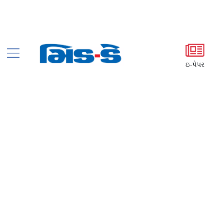
ઇ-પેપર