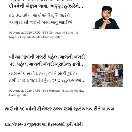
દીપકેની બેફામ ભાષા, અણ્ણા હઝારેને
બુઢ્ઢા ગણાવ્યા
૬૦-૭૦ વર્ષના લોકોએ નિવૃત્તિ લઈને
આશ્રમમાં જઈને બેસી જવું જોઈએ
09 August, 2026 07:59 IST | Chhatrapati Sambhaji
Nagar | Gujarati Mid-day Correspondent
બીજા માળની ગૅલરી પહેલા માળની ગૅલરી
પર, પહેલા માળની ગૅલરી ગ્રાઉન્ડ ફ્લોર
પર પડી
નાલાસોપારાની ઘટના, જોકે મોટી દુર્ઘટના
ટળી : ૫૬ ફ્લૅટમાં રહેતા ૨૫૦ રહેવાસીઓને
રેસ્ક્યુ કરવામાં આવ્યા
09 August, 2026 07:56 IST | Mumbai | Gujarati Mid-day
Correspondent
થાણેનો ૧૯ વર્ષનો ટીનેજર કલ્યાણમાં રહસ્યમય રીતે ગાયબ
ઘાટકોપરના જીરાવલ્લા દેરાસરમાં ફરી ચોરી