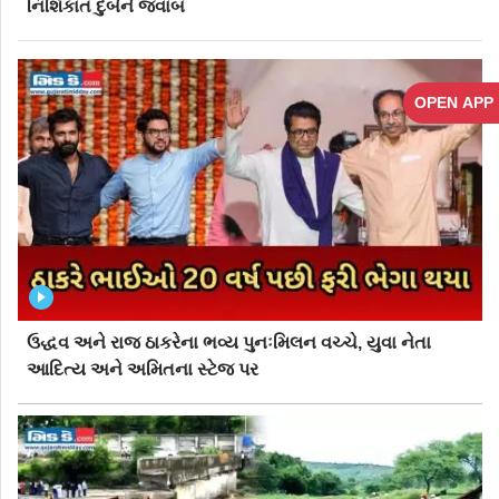
નિશિકાંત દુબેને જવાબ
OPEN APP
ઉદ્ધવ અને રાજ ઠાકરેના ભવ્ય પુનઃમિલન વચ્ચે, યુવા નેતા
આદિત્ય અને અમિતના સ્ટેજ પર