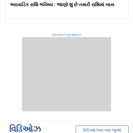
અઠવાડિક રાશિ ભવિષ્ય : જાણો શું છે તમારી રાશિમાં ખાસ
ADVERTISEMENT
વિડિઓઝ
વિડિઓઝમાં બધા જુઓ