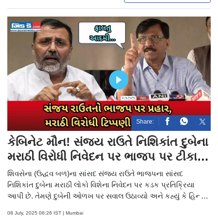
Share:
કેબિનેટ મૌન! સંજય રાઉતે નિશિકાંત દુબેના
મરાઠી વિરોધી નિવેદન પર ભાજપ પર ટીકા
કરી
શિવસેના (ઉદ્ધવ બળ)ના સાંસદ સંજય રાઉતે ભાજપના સાંસદ
નિશિકાંત દુબેના મરાઠી લોકો વિશેના નિવેદન પર કડક પ્રતિક્રિયા
આપી છે. તેમણે દુબેની ઓળખ પર સવાલ ઉઠાવ્યો અને કહ્યું કે હિન્દી
ભાષી નેતાઓએ તેમના નિવેદનનો નિંદા કરવી જોઈએ. સંજય રાઉતે
08 July, 2025 06:26 IST | Mumbai