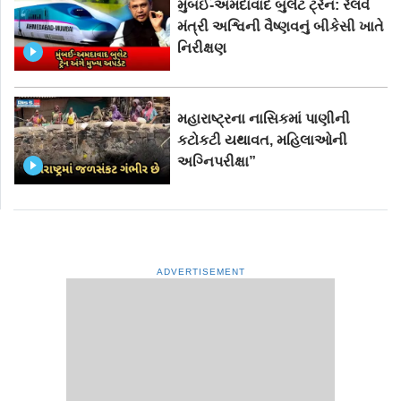
મુંબઈ-અમદાવાદ બુલેટ ટ્રેન: રેલવે
મંત્રી અશ્વિની વૈષ્ણવનું બીકેસી ખાતે
નિરીક્ષણ
મહારાષ્ટ્રના નાસિકમાં પાણીની
કટોકટી યથાવત, મહિલાઓની
અગ્નિપરીક્ષા”
ADVERTISEMENT