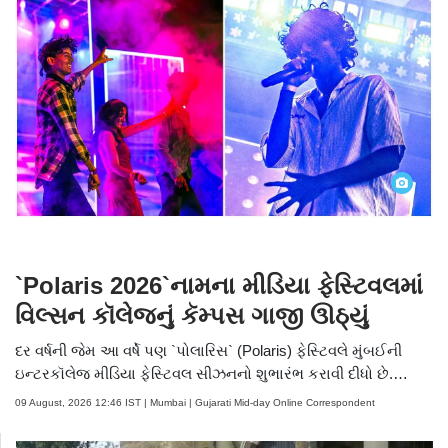
ફોટોઝ જુઓ
`Polaris 2026`નામના મીડિયા ફેસ્ટિવલમાં
વિલ્સન કૉલેજનું કૅમ્પસ ગાજી ઊઠ્યું
દર વર્ષની જેમ આ વર્ષે પણ `પોલારિસ` (Polaris) ફેસ્ટિવલે મુંબઈની
ઇન્ટરકૉલેજ મીડિયા ફેસ્ટિવલ સીઝનનો શુભારંભ કરાવી દીધો છે.
વિલ્સન કૉલેજનો આ વાર્ષિક ઉત્સવ યુવા જર્નલિસ્ટ, ફિલ્મમેકર્સ,
09 August, 2026 12:46 IST | Mumbai | Gujarati Mid-day Online Correspondent
એડવટાઈઝર્સ અને કલાકારોને પોતાની સર્જનાત્મકતા દર્શાવવા માટે
એક મંચ પૂરો પાડે છે.