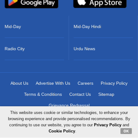
Mid-Day
Mid-Day Hindi
Radio City
Urdu News
About Us
Advertise With Us
Careers
Privacy Policy
Terms & Conditions
Contact Us
Sitemap
Grievance Redressal
This website uses cookie or similar technologies, to enhance your
browsing experience and provide personalised recommendations. By
continuing to use our website, you agree to our
Privacy Policy
and
Copyright © 2026 Mid-Day Infomedia Ltd. All Rights Reserved.
Cookie Policy
.
OK