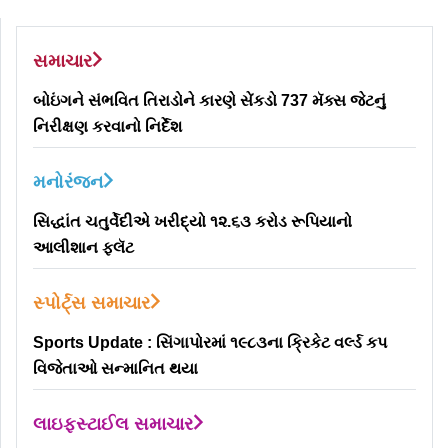
વિડિયો સોશ્યલ મીડિયા પર વાઇરલ
સમાચાર
બોઇંગને સંભવિત તિરાડોને કારણે સેંકડો 737 મૅક્સ જેટનું
નિરીક્ષણ કરવાનો નિર્દેશ
મનોરંજન
સિદ્ધાંત ચતુર્વેદીએ ખરીદ્યો ૧૨.૬૩ કરોડ રૂપિયાનો
આલીશાન ફ્લૅટ
સ્પોર્ટ્સ સમાચાર
Sports Update : સિંગાપોરમાં ૧૯૮૩ના ક્રિકેટ વર્લ્ડ કપ
વિજેતાઓ સન્માનિત થયા
લાઇફસ્ટાઈલ સમાચાર