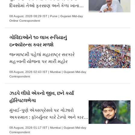
દિવસોમાં તેઓ ફરસાણ અને કેળા ખાતા
હતા. તેમણે કહ્યું, "મને તે સમયે સ્ટ્રીટ ફૂડ
08 August, 2026 08:29 IST | Pune | Gujarati Mid-day
ખૂબ ગમતું હતું. હવે, જો હું તે ખાઉં, તો હું બે
Online Correspondent
કલાક સુધી બોલી શકીશ નહીં. હવે મને તે
સમયે વપરાતા તેલની ગુણવત્તા વિશે પણ
ગોવિંદાઓને ૧૦ લાખ રૂપિયાનું
આશ્ચર્ય થાય છે."
ઇન્શ્યૉરન્સ કવર મળશે
જન્માષ્ટમી પહેલાં મહારાષ્ટ્ર સરકારે
મહત્ત્વની યોજના પર મારી મહોર
08 August, 2026 02:43 IST | Mumbai | Gujarati Mid-day
Correspondent
ઝડપે લીધો એકનો જીવ, છને કર્યા
હૉસ્પિટલભેગા
મુંબઈ-પુણે એક્સપ્રેસવે પર ગોઝારો
અકસ્માત : ફૉર્ચ્યુનર કારે ટેમ્પો અને કાર
વચ્ચેથી કાર કાઢવાનો પ્રયાસ કર્યો અને
08 August, 2026 01:17 IST | Mumbai | Gujarati Mid-day
પછી બન્ને વાહનોની જે હાલત થઈ એનો
Correspondent