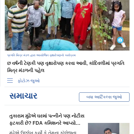
પ્રગતિ મિત્ર મંડળ દ્વારા આયોજિત વૃક્ષારોપણનો કાર્યક્રમ
છ વર્ષની ટેણકી પણ વૃક્ષારોપણ કરવા આવી, કાંદિવલીમાં પ્રગતિ
મિત્ર મંડળની પહેલ
ફોટોઝ જુઓ
સમાચાર
બધા આર્ટિકલ્સ જુઓ
તુકારામ મુંઢેએ ઘરમાં પત્નીને પણ નોટીસ
ફટકારી છે? FDA કમિશનરે આપ્યો
રમૂજી જવાબ
મુંઢેએ ઉલ્લેખ કર્યો કે તેમના કૉલેજના