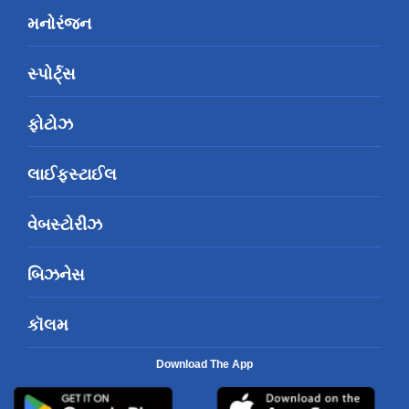
મનોરંજન
સ્પોર્ટ્સ
ફોટોઝ
લાઈફસ્ટાઈલ
વેબસ્ટોરીઝ
બિઝનેસ
કૉલમ
Download The App