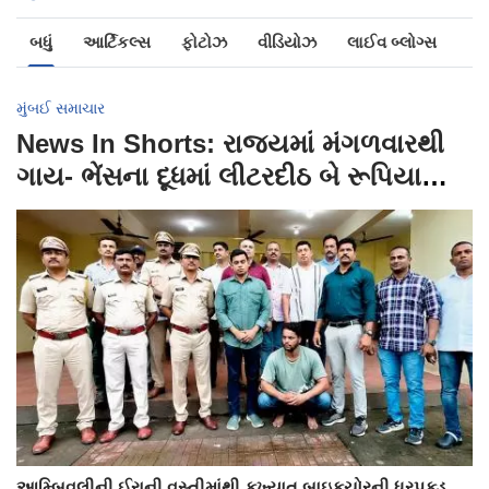
બધું
આર્ટિકલ્સ
ફોટોઝ
વીડિયોઝ
લાઈવ બ્લોગ્સ
મુંબઈ સમાચાર
News In Shorts: રાજ્યમાં મંગળવારથી
ગાય- ભેંસના દૂધમાં લીટરદીઠ બે રૂપિયાનો
વધારો
આમ્બિવલીની ઈરાની વસ્તીમાંથી કુખ્યાત બાઇકચોરની ધરપકડ