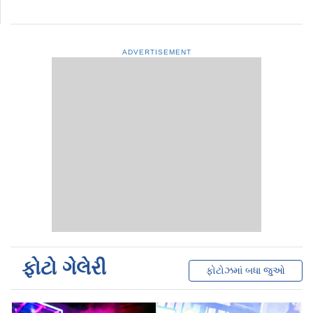
ADVERTISEMENT
ફોટો ગેલેરી
ફોટોઝમાં બધા જુઓ