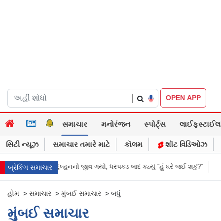
|
OPEN APP
સમાચાર
મનોરંજન
સ્પોર્ટ્સ
લાઈફસ્ટાઈલ
સિટી ન્યૂઝ
સમાચાર તમારે માટે
કૉલમ
શૉટ વિડિઓઝ
ે જ દુલ્હનનો જીવ ગયો, ધરપકડ બાદ કહ્યું “હું ઘરે જઈ શકું?”
‘હું બાબા બાગેશ્વર 
બ્રેકિંગ સમાચાર
હોમ
>
સમાચાર
>
મુંબઈ સમાચાર
>
બધું
મુંબઈ સમાચાર