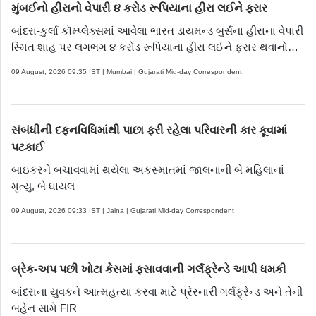
મુંબઈનો હીરાનો વેપારી ૪ કરોડ રૂપિયાના હીરા લઈને ફરાર
બાંદરા-કુર્લા કૉમ્પ્લેક્સમાં આવેલા ભારત ડાયમન્ડ બુર્સના હીરાના વેપારી
સ્મિત શાહ પર લગભગ ૪ કરોડ રૂપિયાના હીરા લઈને ફરાર થવાનો
આરોપ લાગ્યો છે
09 August, 2026 09:35 IST | Mumbai | Gujarati Mid-day Correspondent
સંબંધીની દફનવિધિમાંથી પાછા ફરી રહેલા પરિવારની કાર કૂવામાં
પટકાઈ
બાઇકરને બચાવવામાં થયેલા અકસ્માતમાં જાલનાની બે મહિલાનાં
મૃત્યુ, બે ઘાયલ
09 August, 2026 09:33 IST | Jalna | Gujarati Mid-day Correspondent
બ્રેક-અપ પછી ખોટા કેસમાં ફસાવવાની ગર્લફ્રેન્ડે આપી ધમકી
બાંદરાના યુવકને આત્મહત્યા કરવા માટે પ્રેરનારી ગર્લફ્રેન્ડ અને તેની
બહેન સામે FIR