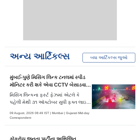
અન્ય આર્ટિકલ્સ
બધા આર્ટિકલ્સ જુઓ
મુંબઈ-પુણે મિસિંગ લિન્ક ટનલમાં સ્પીડ
મૉનિટર કરી શકે એવા CCTV બેસાડવામાં
આવશે
મિસિંગ લિન્કના ફર્સ્ટ ફેઝમાં એટલે કે
પહેલી મેથી ૩૧ ઑક્ટોબર સુધી ફક્ત લાઇટ
મોટર વ્હીકલ્સને જ ટનલમાં પ્રવેશની
09 August, 2026 08:49 IST | Mumbai | Gujarati Mid-day
પરવાનગી આપી છે
Correspondent
કૉક્રૉચ જનતા પાર્ટીના અભિજિત