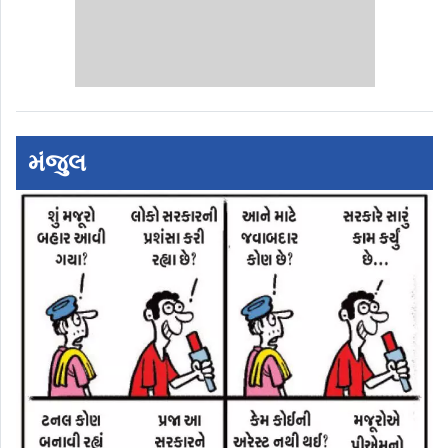
મંજુલ