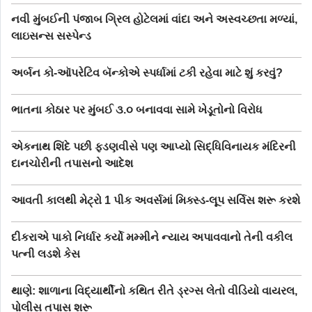
નવી મુંબઈની પંજાબ ગ્રિલ હોટેલમાં વાંદા અને અસ્વચ્છતા મળ્યાં,
લાઇસન્સ સસ્પેન્ડ
અર્બન કો-ઑપરેટિવ બૅન્કોએ સ્પર્ધામાં ટકી રહેવા માટે શું કરવું?
ભાતના કોઠાર પર મુંબઈ ૩.૦ બનાવવા સામે ખેડૂતોનો વિરોધ
એકનાથ શિંદે પછી ફડણવીસે પણ આપ્યો સિદ્ધિવિનાયક મંદિરની
દાનચોરીની તપાસનો આદેશ
આવતી કાલથી મેટ્રો 1 પીક અવર્સમાં મિક્સ્ડ-લૂપ સર્વિસ શરૂ કરશે
દીકરાએ પાકો નિર્ધાર કર્યો મમ્મીને ન્યાય અપાવવાનો તેની વકીલ
પત્ની લડશે કેસ
થાણે: શાળાના વિદ્યાર્થીનો કથિત રીતે ડ્રગ્સ લેતો વીડિયો વાયરલ,
પોલીસ તપાસ શરૂ