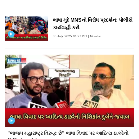
એમ પણ કહ્યું કે "આ પહેલા તો દુબે છે કોણ? મહારાષ્ટ્રના મુખ્યમંત્રી
અને કેબિનેટ મૌન કેમ છે જ્યારે મરાઠી લોકો સામે નિવેદન આપવામાં
આવે છે?"
ભાષા મુદ્દે MNSનો વિરોધ પ્રદર્શન: પોલીસે
કાર્યવાહી કરી
08 July, 2025 04:27 IST | Mumbai
"ભાજપ મહારાષ્ટ્ર વિરુદ્ધ છે" ભાષા વિવાદ પર આદિત્ય ઠાકરેનો