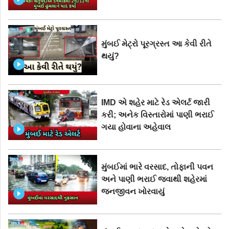
મુંબઈ મેટ્રો પૂરગ્રસ્ત આ કેવી રીતે
થયું?
IMD એ શહેર માટે રેડ એલર્ટ જારી
કરી; અનેક વિસ્તારોમાં પાણી ભરાઈ
ગયા હોવાના અહેવાલ
મુંબઈમાં ભારે વરસાદ, તોફાની પવન
અને પાણી ભરાઈ જવાથી શહેરમાં
જનજીવન ખોરવાયું