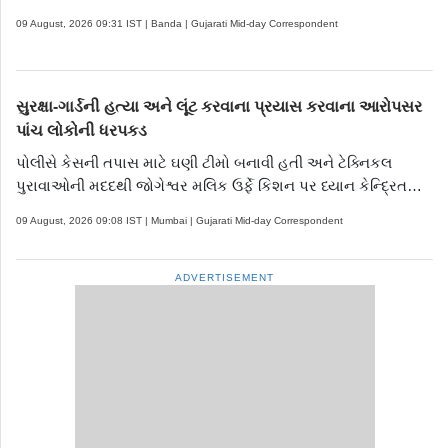
09 August, 2026 09:31 IST | Banda | Gujarati Mid-day Correspondent
સુરક્ષા-ગાર્ડની હત્યા અને લૂંટ કરવાના પ્રયાસ કરવાના આરોપસર
પાંચ લોકોની ધરપકડ
પોલીસે કેસની તપાસ માટે ઘણી ટીમો બનાવી હતી અને ટેક્નિકલ
પુરાવાઓની મદદથી જોગેશ્વર મલિક ઉર્ફે કિશન પર ધ્યાન કેન્દ્રિત
કર્યું
09 August, 2026 09:08 IST | Mumbai | Gujarati Mid-day Correspondent
ADVERTISEMENT