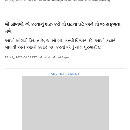
16 July, 2026 11:28 IST | Mumbai | Acharya Rajratnasundersurishwarji Maharaj
જે સાંભળો એ કરવાનું શરૂ કરો તો ઘટના ઘટે અને તો જ સફળતા
મળે
આંખો ખોલવી વિચાર છે, આંખો બંધ કરવી વિશ્વાસ છે. આંખો ક્યારે
ખોલવી અને આંખો ક્યારે બંધ કરવી એનું નામ પુરુષાર્થ છે
15 July, 2026 04:04 IST | Mumbai | Morari Bapu
ADVERTISEMENT