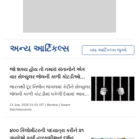
અન્ય આર્ટિકલ્સ
બધા આર્ટિકલ્સ જુઓ
જો શક્ય હોય તો તમારાં સંતાનોને એક
વાર સેલ્યુલર જેલની કાળી કોટડીઓ
દેખાડજો
ભારતથી દૂર નિર્જન જંગલમાં કેદીને સેલ્યુલર
જેલની કાળી કોટડીમાં ધકેલી દેવામાં આવતો.
આ જેલ મેં જોઈ છે. કોટડીમાં પુરાયેલા
13 July, 2026 01:03 IST | Mumbai | Swami
કેદીને કશું જ દેખાય નહીં. હવા માટેની એક
Satchidananda
સાવ નાની બારી. એ પણ સાત-આઠ ફુટ
ઊંચી
૪૦૦ કિલોમીટરની પદયાત્રા કરીને ૨૧
ગાયોએ કર્યાં દ્વારકાધીશનાં દર્શન