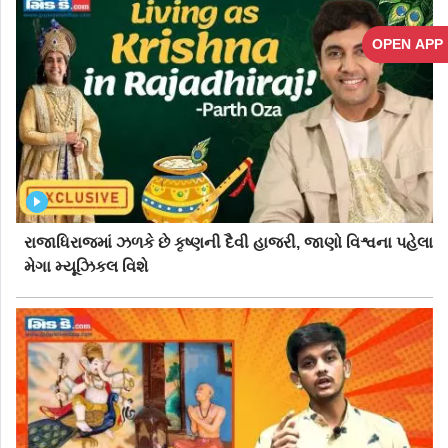
શાસ્ત્રીય કલા, નૃત્ય અને તેમના સપનાઓને સાકાર કરવા માટે જરૂરી
લાંબા ગાળાની મહેનતમાં વિશ્વાસ રાખે છે.
OPEN APP
રાજાધિરાજમાં ઝળકે છે કૃષ્ણની દૈવી હાજરી, જાણો વિશ્વના પહેલા
મેગા મ્યૂઝિકલ વિશે