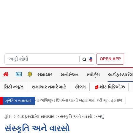
|
OPEN APP
સમાચાર
મનોરંજન
સ્પોર્ટ્સ
લાઈફસ્ટાઈલ
સિટી ન્યૂઝ
સમાચાર તમારે માટે
કૉલમ
શૉટ વિડિઓઝ
Pના અભિજીત દિપકેના ઘરની બહાર શરૂ કરી ભૂખ હડતાળ
અભિજીત દિપકેએ CJPની 
બ્રેકિંગ સમાચાર
હોમ
>
લાઇફસ્ટાઈલ સમાચાર
>
સંસ્કૃતિ અને વારસો
>
બધું
સંસ્કૃતિ અને વારસો