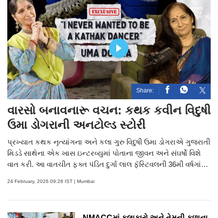
Share:
વારસો બનાવનારૂ વચન: કથક કવીન વિદુષી
ઉમા ડોગરાની અનટોલ્ડ સ્ટોરી
પ્રખ્યાત કથક નૃત્યાંગના અને કલા ગુરુ વિદુષી ઉમા ડોગરાએ ગુજરાતી
મિડડે સાથેના એક ખાસ ઇન્ટરવ્યુમાં પોતાના જીવન અને સંઘર્ષો વિશે
વાત કરી. આ વાતચીત ફક્ત પંડિત દુર્ગા લાલ ફૅસ્ટિવલની 36મી વર્ષગાંઠ
પૂરતી મર્યાદિત ન હતી, પરંતુ તેમના જીવનના ઘણા અણગમતા પાસાઓ
24 February, 2026 09:28 IST | Mumbai
પણ જાહેર કર્યા. ઉમા ડોગરાએ કહ્યું કે તે દિલ્હીના એક મધ્યમ વર્ગના
પરિવારમાંથી આવે છે. બાળપણમાં, તેમને નૃત્ય શીખવા અને આગળ
વધવા માટે ઘણા સંઘર્ષોનો સામનો કરવો પડ્યો હતો. પરિવાર અને
NMACCમાં કલાકારો અને તેમની કળાના