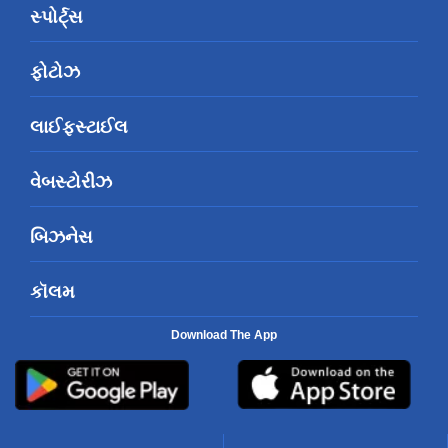
સ્પોર્ટ્સ
ફોટોઝ
લાઈફસ્ટાઈલ
વેબસ્ટોરીઝ
બિઝનેસ
કૉલમ
Download The App