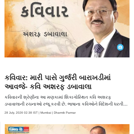
ફોટોઝ જુઓ
કવિવાર: મારી પાસે ગુર્જરી બારાખડીમાં
આવજે- કવિ અશરફ ડબાવાલા
કવિવારની શ્રેણીના આ મણકામાં શિકાગોસ્થિત કવિ અશરફ
ડબાવાલાની રચનાઓ રજૂ કરવી છે. ભાષાના કવિઓને વિદેશની ધરતી
પર માન-સન્માન આપનાર અશરફભાઈ અને તેમનાં ધર્મપત્ની ડૉ.
28 July, 2026 02:38 IST | Mumbai | Dharmik Parmar
મધુમતી મહેતા તો ભાષાનું ઘરેણું છે. આ ડૉક્ટર દંપતી શિકાગોમાં
ભાષાસંવર્ધન માટે સતત પ્રયાસરત રહે છે. અશરફભાઈનો જન્મ
અમેરલીમાં ૧૯૪૮ની સાલમાં ૧૩મી જુલાઇએ થયેલો. તેઓની પાસેથી