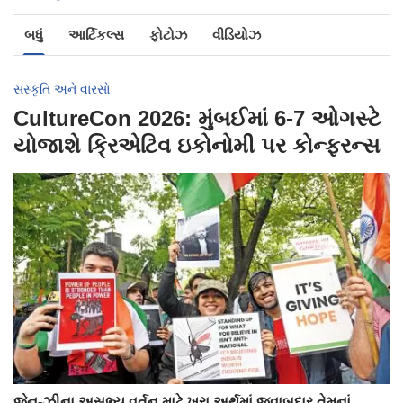
બધું
આર્ટિકલ્સ
ફોટોઝ
વીડિયોઝ
સંસ્કૃતિ અને વારસો
CultureCon 2026: મુંબઈમાં 6-7 ઓગસ્ટે
યોજાશે ક્રિએટિવ ઇકોનોમી પર કોન્ફરન્સ
જેન-ઝીના અસભ્ય વર્તન માટે ખરા અર્થમાં જવાબદાર તેમનાં