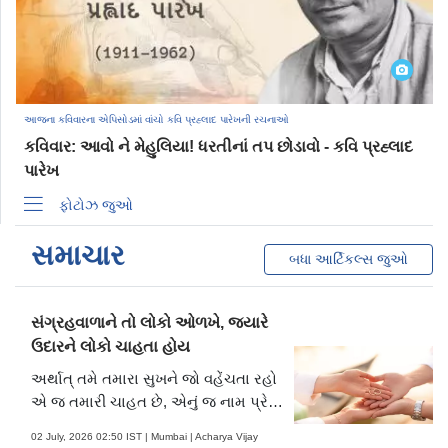
આજના કવિવારના એપિસોડમાં વાંચો કવિ પ્રહ્લાદ પારેખની રચનાઓ
કવિવાર: આવો ને મેહુલિયા! ધરતીનાં તપ છોડાવો - કવિ પ્રહ્લાદ
પારેખ
ફોટોઝ જુઓ
સમાચાર
બધા આર્ટિકલ્સ જુઓ
સંગ્રહવાળાને તો લોકો ઓળખે, જ્યારે
ઉદારને લોકો ચાહતા હોય
અર્થાત્ તમે તમારા સુખને જો વહેંચતા રહો
એ જ તમારી ચાહત છે, એનું જ નામ પ્રેમ
છે.
02 July, 2026 02:50 IST | Mumbai | Acharya Vijay