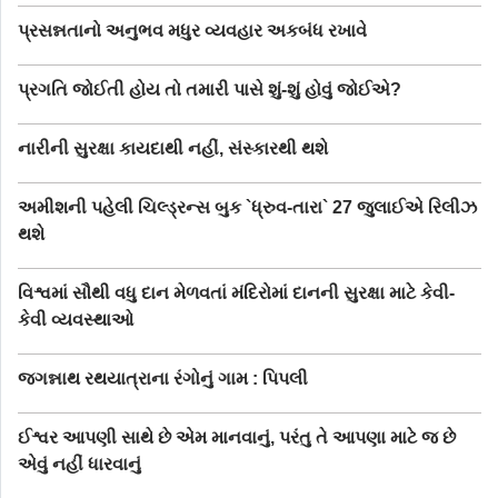
પ્રસન્નતાનો અનુભવ મધુર વ્યવહાર અકબંધ રખાવે
પ્રગતિ જોઈતી હોય તો તમારી પાસે શું-શું હોવું જોઈએ?
નારીની સુરક્ષા કાયદાથી નહીં, સંસ્કારથી થશે
અમીશની પહેલી ચિલ્ડ્રન્સ બુક `ધ્રુવ-તારા` 27 જુલાઈએ રિલીઝ
થશે
વિશ્વમાં સૌથી વધુ દાન મેળવતાં મંદિરોમાં દાનની સુરક્ષા માટે કેવી-
કેવી વ્યવસ્થાઓ
જગન્નાથ રથયાત્રાના રંગોનું ગામ : પિપલી
ઈશ્વર આપણી સાથે છે એમ માનવાનું, પરંતુ તે આપણા માટે જ છે
એવું નહીં ધારવાનું