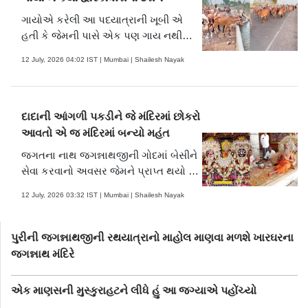
ગાયોએ કરેલી આ પદયાત્રાની ખૂબી એ
હતી કે જેમની પાસે એક પણ ગાય નથી
એવા અમદાવાદના સંદીપ ખંભાળિયાએ આ
12 July, 2026 04:02 IST | Mumbai | Shailesh Nayak
ગૌપદયાત્રા યોજી હતી. આવો જાણીએ
ગાયોની આ અનોખી પદયાત્રા વિશે.
દાદાની આંગળી પકડીને જે મંદિરમાં છોકરો
આવતો એ જ મંદિરમાં બન્યો મહંત
જગતના નાથ જગન્નાથજીની ગોદમાં બેસીને
સેવા કરવાનો અવસર જેમને પ્રાપ્ત થયો છે
તે અમદાવાદના જગન્નાથજી મંદિરના મહંત
12 July, 2026 03:32 IST | Mumbai | Shailesh Nayak
દિલીપદાસજી મહારાજની મહંત તરીકેની
સફર અને અમદાવાદની પૌરાણિક
રથયાત્રાની જાણી-અજાણી વાતોનો કરીએ
પુરીની જગન્નાથજીની રથયાત્રાનો માહોલ માણવા મળશે ખારઘરના
સત્સંગ
જગન્નાથ મંદિરે
એક માણસની મુસ્કુરાહટને લીધે હું આ જગ્યાએ પહોંચ્યો