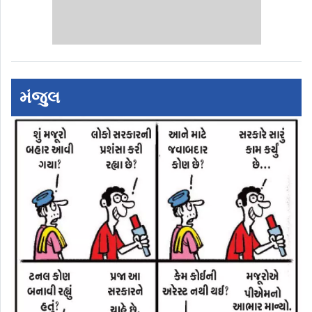
મંજુલ