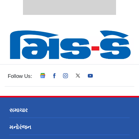
Follow Us:
સમાચાર
મનોરંજન