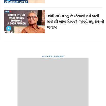
એવી કઈ વસ્તુ છે જેનાથી તમે બની
શકો છો સારા લેખક? જાણો મધુ રાયનો
જવાબ
ADVERTISEMENT