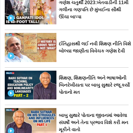
ગણેશ ચતુર્થી 2023:ખેતવાડીની 11મી
ગલીના ગણપતિ છે મુંબઈના સૌથી
ઊંચા બાપ્પા
ઈતિહાસથી લઈ નવી શિક્ષણ નીતિ વિશે
બોલ્યા જાણીતા વિવેચક ગણેશ દેવી
શિક્ષણ, શિક્ષણનીતિ અને ભાષાઓની
બિનરેખીયતા પર બાબુ સુથારે રજૂ કર્યો
પોતાનો મત
બાબુ સુથારે પોતાના જીવનમાં આવેલા
સંઘર્ષો અને તેના પ્રભાવ વિશે કરી મન
મૂકીને વાતો