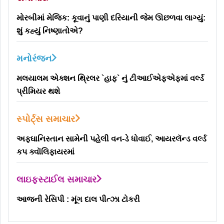
મોરબીમાં મેજિક: કૂવાનું પાણી દરિયાની જેમ ઊછળવા લાગ્યું:
શું કહ્યું નિષ્ણાતોએ?
મનોરંજન
મલયાલમ એક્શન થ્રિલર `હાફ` નું ટીઆઈએફએફમાં વર્લ્ડ
પ્રીમિયર થશે
સ્પોર્ટ્સ સમાચાર
અફઘાનિસ્તાન સામેની પહેલી વન-ડે ધોવાઈ, આયરલૅન્ડ વર્લ્ડ
કપ ક્વૉલિફાયરમાં
લાઇફસ્ટાઈલ સમાચાર
આજની રેસિપી : મૂંગ દાલ પીત્ઝા ટોકરી