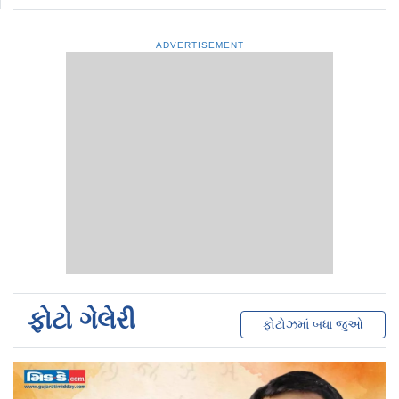
ADVERTISEMENT
ફોટો ગેલેરી
ફોટોઝમાં બધા જુઓ