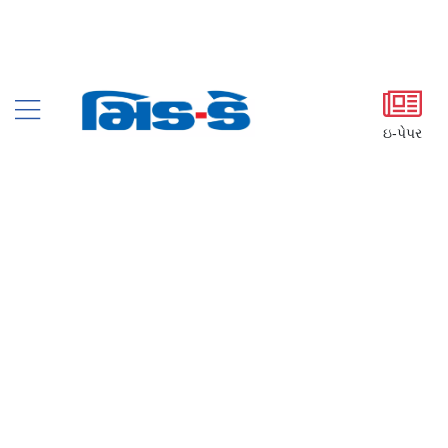
ઇ-પેપર