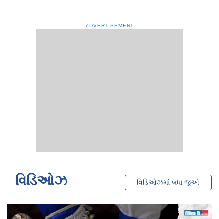
ADVERTISEMENT
વિડિઓઝ
વિડિઓઝમાં બધા જુઓ