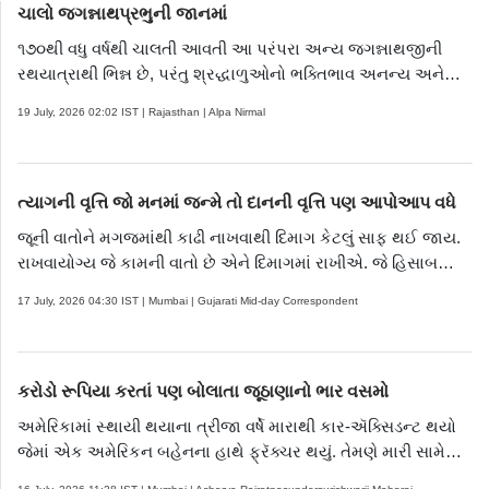
ચાલો જગન્નાથપ્રભુની જાનમાં
૧૭૦થી વધુ વર્ષથી ચાલતી આવતી આ પરંપરા અન્ય જગન્નાથજીની
રથયાત્રાથી ભિન્ન છે, પરંતુ શ્રદ્ધાળુઓનો ભક્તિભાવ અનન્ય અને
જબરદસ્ત છે
19 July, 2026 02:02 IST | Rajasthan | Alpa Nirmal
ત્યાગની વૃત્તિ જો મનમાં જન્મે તો દાનની વૃત્તિ પણ આપોઆપ વધે
જૂની વાતોને મગજમાંથી કાઢી નાખવાથી દિમાગ કેટલું સાફ થઈ જાય.
રાખવાયોગ્ય જે કામની વાતો છે એને દિમાગમાં રાખીએ. જે હિસાબ
ઘરનો છે એ જ હિસાબ દિમાગનો છે. જે રીતે આપણે ઘર સાફ કરીએ
17 July, 2026 04:30 IST | Mumbai | Gujarati Mid-day Correspondent
છીએ, સજાવીએ છીએ એ જ રીતે આપણા દિલને પણ સજાવીએ
કરોડો રૂપિયા કરતાં પણ બોલાતા જૂઠાણાનો ભાર વસમો
અમેરિકામાં સ્થાયી થયાના ત્રીજા વર્ષે મારાથી કાર-ઍક્સિડન્ટ થયો
જેમાં એક અમેરિકન બહેનના હાથે ફ્રૅક્ચર થયું. તેમણે મારી સામે
કેસ કર્યો