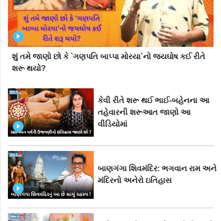
શું તમે જાણો છો કે `ગણપતિ બાપ્પા મોરયા`નો જયઘોષ કઈ રીતે
શરૂ થયો?
કેવી રીતે શરૂ થઈ ભાઈ-બહેનના આ
તહેવારની શરૂઆત જાણો આ
વીડિયોમાં
બાણગંગા શિવમંદિર: ભગવાન રામ અને
મંદિરનો અનેરો ઇતિહાસ