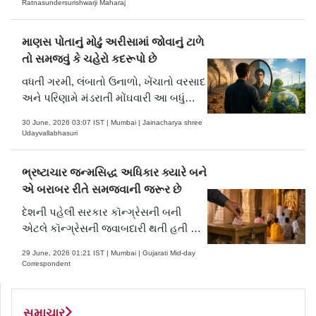
Ratnasundersurishwarji Maharaj
માણસ પોતાનું મોઢું અરીસામાં જોવાનું ટાળે
તો સમજવું કે ચહેરો કદરૂપો છે
વધતી ગરમી, લંબાતો ઉનાળો, ખેંચાતો વરસાદ
અને પરિણામે મંડરાતી મોંઘવારી આ બધું
અત્યારે અકળાવે છે. આપણને સ્વીકારવું
30 June, 2026 03:07 IST | Mumbai | Jainacharya shree
અઘરું લાગશે પણ આ પરિસ્થિતિમાં ઉપરોક્ત
Udayvallabhasuri
ત્રણેય કક્ષાના લોકોનું યોગદાન અસાધારણ
છે
ભ્રષ્ટાચાર જન્મસિદ્ધ અધિકાર ક્યારે બને
એ બરાબર રીતે સમજવાની જરૂર છે
દેશની પહેલી સરકાર કૉન્ગ્રેસની બની
એટલે કૉન્ગ્રેસની જવાબદારી થતી હતી કે
થતા દરેક કૌભાંડ સાથે એ કાયદાને વધુ ને
29 June, 2026 01:21 IST | Mumbai | Gujarati Mid-day
વધુ કડક અને આકરો બનાવે જેથી દેશમાં
Correspondent
ભ્રષ્ટાચાર કે આ પ્રકારની ચોરીઓ બંધ
થાય
સમાચાર