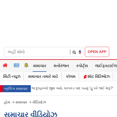
|
OPEN APP
સમાચાર
મનોરંજન
સ્પોર્ટ્સ
લાઈફસ્ટાઈલ
સિટી ન્યૂઝ
સમાચાર તમારે માટે
કૉલમ
શૉટ વિડિઓઝ
ગ્નની રાત્રે જ દુલ્હનનો જીવ ગયો, ધરપકડ બાદ કહ્યું “હું ઘરે જઈ શકું?”
‘હું બાબ
બ્રેકિંગ સમાચાર
હોમ
>
સમાચાર
>
વીડિયોઝ
સમાચાર વીડિયોઝ