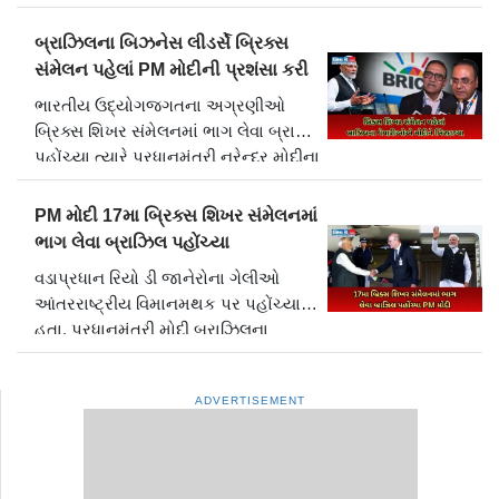
કહ્યું કે, "વાદળ ફાટવા પછી, અહીં પૂર જેવી
પરિસ્થિતિ છે. થુનાગ વિસ્તાર અને નજીકના
બ્રાઝિલના બિઝનેસ લીડર્સે બ્રિક્સ
વિસ્તારોમાં રોડ કનેક્ટિવિટી ગં.....
સંમેલન પહેલાં PM મોદીની પ્રશંસા કરી
06 July, 2025 04:34 IST | Mandi
ભારતીય ઉદ્યોગજગતના અગ્રણીઓ
બ્રિક્સ શિખર સંમેલનમાં ભાગ લેવા બ્રાઝિલ
પહોંચ્યા ત્યારે પ્રધાનમંત્રી નરેન્દ્ર મોદીના
નેતૃત્વ માટે આશાવાદ અને પ્રશંસા વ્યક્ત
કરી રહ્યા છે. મેઘમણિ ઓર્ગેનિક્સ
PM મોદી 17મા બ્રિક્સ શિખર સંમેલનમાં
લિમિટેડના મેનેજિંગ ડિરેક્ટર અને ફિક્કીના
ભાગ લેવા બ્રાઝિલ પહોંચ્યા
ગુજરાત વાઇસ ચેરમેન નાતુ.....
વડાપ્રધાન રિયો ડી જાનેરોના ગેલીઓ
06 July, 2025 02:09 IST | Brazil
આંતરરાષ્ટ્રીય વિમાનમથક પર પહોંચ્યા
હતા. પ્રધાનમંત્રી મોદી બ્રાઝિલના
રાષ્ટ્રપતિ લુઇઝ ઇનાસિયો લુલા દા સિલ્વાના
આમંત્રણ પર બ્રાઝિલની મુલાકાતે છે.
ADVERTISEMENT
પ્રધાનમંત્રી રિયો ડી જાનેરોમાં 17મા
બ્રિક્સ શિખર સંમેલનમાં ભાગ લેશે અને.....
06 July, 2025 02:07 IST | Brazil