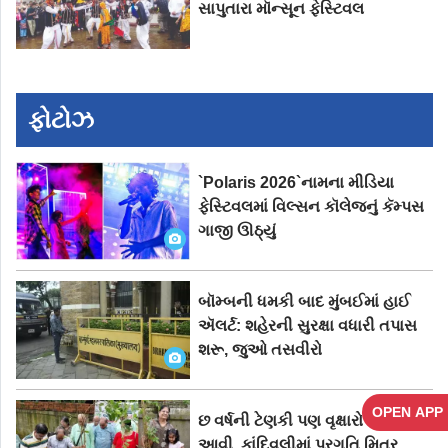
સાપુતારા મૉન્સૂન ફેસ્ટિવલ
ફોટોઝ
`Polaris 2026`નામના મીડિયા
ફેસ્ટિવલમાં વિલ્સન કૉલેજનું કૅમ્પસ
ગાજી ઊઠ્યું
બૉમ્બની ધમકી બાદ મુંબઈમાં હાઈ
ઍલર્ટ: શહેરની સુરક્ષા વધારી તપાસ
શરૂ, જુઓ તસવીરો
OPEN APP
છ વર્ષની ટેણકી પણ વૃક્ષારોપણ કરવા
આવી, કાંદિવલીમાં પ્રગતિ મિત્ર