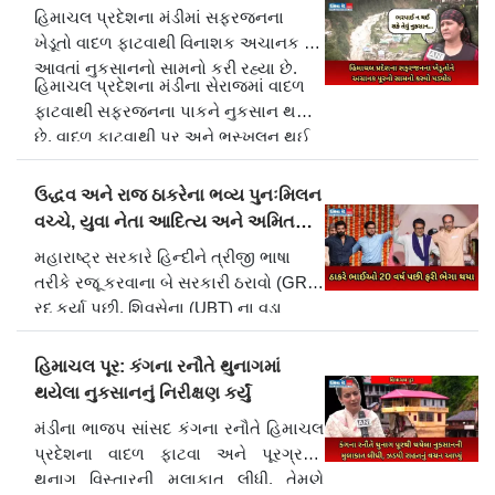
07 July, 2025 05:24 IST | Ahmedabad
હિમાચલ પ્રદેશના મંડીમાં સફરજનના
ખેડૂતો વાદળ ફાટવાથી વિનાશક અચાનક પૂર
આવતાં નુકસાનનો સામનો કરી રહ્યા છે.
હિમાચલ પ્રદેશના મંડીના સેરાજમાં વાદળ
ફાટવાથી સફરજનના પાકને નુકસાન થયું
છે. વાદળ ફાટવાથી પૂર અને ભૂસ્ખલન થઈ
શકે છે, જેના કારણે ખાસ કરીને.....
ઉદ્ધવ અને રાજ ઠાકરેના ભવ્ય પુનઃમિલન
07 July, 2025 01:54 IST | Shimla
વચ્ચે, યુવા નેતા આદિત્ય અને અમિતના
સ્ટેજ પર
મહારાષ્ટ્ર સરકારે હિન્દીને ત્રીજી ભાષા
તરીકે રજૂ કરવાના બે સરકારી ઠરાવો (GR)
રદ કર્યા પછી, શિવસેના (UBT) ના વડા
ઉદ્ધવ ઠાકરે અને MNS ના વડા રાજ
ઠાકરેએ મુંબઈના વર્લી ડોમ ખાતે સંયુક્ત રેલી
હિમાચલ પૂર: કંગના રનૌતે થુનાગમાં
યોજી હતી. આવી પેઢીના ઠાકરે પિતરાઈ
થયેલા નુકસાનનું નિરીક્ષણ કર્યું
ભાઈઓ, આદિત્ય અને અમિત પણ ભવ.....
મંડીના ભાજપ સાંસદ કંગના રનૌતે હિમાચલ
06 July, 2025 04:39 IST | Mumbai
પ્રદેશના વાદળ ફાટવા અને પૂરગ્રસ્ત
થુનાગ વિસ્તારની મુલાકાત લીધી. તેમણે