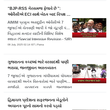
કે.....
“BJP-RSS ગેરસમજ ફેલાવે છે ”:
08 July, 2025 02:17 IST | Mumbai
ઓવૈસીએ ECI સાથે બેઠક બાદ વિપક્ષ પર
નિશાન સાધ્યું
AIMIM પ્રમુખ અસદુદ્દીન ઓવૈસીએ 7
જુલાઈએ ચેતવણી આપી કે જો ચૂંટણી પંચ
બિહારમાં મતદાર યાદીની વિશિષ્ટ વિશેષ
.....
સુધારા (Special Intensive Revision - SIR)
પ્રક્રિયા પૂરતી તૈયારીઓ વિના આગળ
08 July, 2025 02:14 IST | Patna
ધપાવશે, તો લાખો લોકો પોતાનું નાગરિકત્વ
અને રોજગાર ગુમાવી શકે છે.
ગુજરાતના કચ્છમાં ભારે વરસાદથી પાણી
ભરાયા, જનજીવન અસ્તવ્યસ્ત
7 જુલાઈએ ગુજરાતના ગાંધીધામમાં ધોધમાર
વરસાદથી અનેક વિસ્તારોમાં ભારે પાણીભરાવ
સર્જાયો. વરસાદના કારણે જનજીવન
અસરગ્રસ્ત થયું, ટ્રાફિક જામ અને દૈનિક
મુસાફરોને ભારે મુશ્કેલીઓનો સામનો કરવો
હિમાચલ પ્રદેશના સફરજનના ખેડૂતોને
પડ્યો. દૃશ્યોમાં રસ્તાઓ પાણીમાં ગરકા.....
અચાનક પૂરનો સામનો કરવો પડ્યો