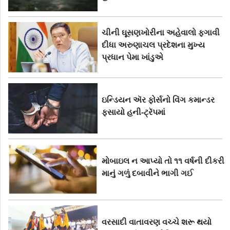
ચીની ઘૂસણખોરીના અહેવાલો ફગાવી
દીધા અરુણાચલ પ્રદેશના મુખ્ય
પ્રધાન પેમા ખાંડુએ
ઇન્ડિયન ઍર ફોર્સનો વિંગ કમાન્ડર
ફસાયો હની-ટ્રૅપમાં
મોબાઇલ ન આપ્યો તો ૧૧ વર્ષની દીકરી
માનું ગળું દબાવીને ભાગી ગઈ
વરસાદી વાતાવરણ વચ્ચે શરૂ થયો