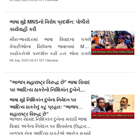
આપી છે. તેમણે દુબેની ઓળખ પર સવાલ
ઉઠાવ્યો અને કહ્યું કે હિન્દી ભાષી નેતાઓએ
તેમના નિવેદનનો નિંદા કરવી જોઈએ. સંજય
રાઉતે એમ પણ કહ્યું કે "આ પહેલા તો દુબે
ભાષા મુદ્દે MNSનો વિરોધ પ્રદર્શન: પોલીસે
છે કોણ? મહારાષ્ટ્રના મુખ્યમંત્રી અને
કાર્યવાહી કરી
કેબિનેટ મૌન કેમ છે જ્યારે મરાઠી લોકો
મીરા-ભાયંદરમાં ભાષા વિવાદના પગલે
સામે નિવેદન આપવામાં આવે છે?"
વેપારીઓના વિરોધના જવાબમાં MNS
કાર્યકરોએ પ્રદર્શન કર્યું હતું. જેના પગલે
પોલીસે તાત્કાલિક કાર્યવાહી કરી અને
08 July, 2025 04:27 IST | Mumbai
અનેક કાર્યકરોને તાકીદે હિરાસતમાં લીધા.
મુદ્દાને વધુ ઉગ્ર ન બને તે માટે તંત્રએ સ્થિતિ
નિયંત્રણમાં લીધી.
"ભાજપ મહારાષ્ટ્ર વિરુદ્ધ છે" ભાષા વિવાદ
પર આદિત્ય ઠાકરેનો નિશિકાંત દુબેને
જવાબ
ભાષા મુદ્દે નિશિકાંત દુબેના નિવેદન પર
આદિત્ય ઠાકરેનું કટુ પ્રહાર: “ભાજપ
મહારાષ્ટ્ર વિરુદ્ધ છે”
ભાજપ સાંસદ નિશિકાંત દુબેના મરાઠી ભાષા
વિવાદ અંગેના નિવેદન પર શિવસેના (ઉદ્ધવ
બળ)ના નેતા આદિત્ય ઠાકરેએ આરોપ મૂક્યો