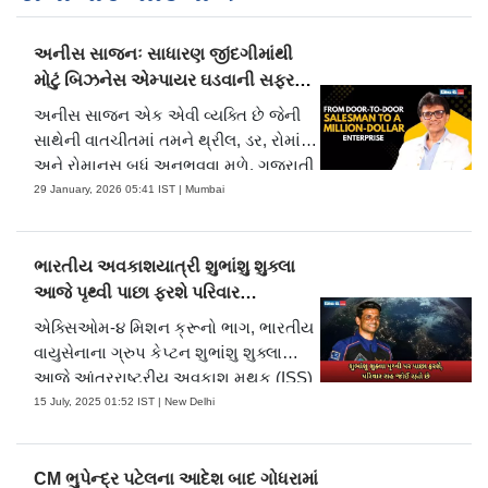
અનીસ સાજનઃ સાધારણ જીંદગીમાંથી
મોટું બિઝનેસ એમ્પાયર ઘડવાની સફરની
વાત
અનીસ સાજન એક એવી વ્યક્તિ છે જેની
સાથેની વાતચીતમાં તમને થ્રીલ, ડર, રોમાંચ
અને રોમાનસ બધું અનુભવવા મળે. ગુજરાતી
મિડ-ડે ડૉટ કોમ સાથેની વિશેષ વાતચીતમાં
29 January, 2026 05:41 IST | Mumbai
તેમણે પોતાની જિંદગીની શરૂઆતી વર્ષોની
વાત કરી જ્યારે તેમણે મોતનો સામનો પણ
કર્યો અને ડોર ટુ ડોર માર્કેટિંગ પણ કર્યું. એ
ભારતીય અવકાશયાત્રી શુભાંશુ શુક્લા
દિવસોમાંથી જીવેલા અનીસ સાજને આજે
આજે પૃથ્વી પાછા ફરશે પરિવાર
દુબઈમાં પોતાનું એમ્પાયર ખડું કર્યું છે, તેમનો
આતુરતાથી રાહ જુએ
એક્સિઓમ-૪ મિશન ક્રૂનો ભાગ, ભારતીય
ક્રિકેટ અને ફિલ્મોનો પ્રેમ પણ પ્રચિલત
વાયુસેનાના ગ્રુપ કેપ્ટન શુભાંશુ શુક્લા
છે. જાણીએ તેમની સફળતાના રસ્તામાં
આજે આંતરરાષ્ટ્રીય અવકાશ મથક (ISS)
આવેલા સંઘર્ષો અને સફળતાના
થી પૃથ્વી પર પાછા ફરવાના છે. લખનૌમાં
15 July, 2025 01:52 IST | New Delhi
માઈલસ્ટોન્સ વિશે.
સ્થિત તેમનો પરિવાર તેમના સુરક્ષિત પાછા
ફરવાની આતુરતાથી રાહ જોઈ રહ્યો હોવાથી
ભવ્ય સ્વાગતની તૈયારી કરી રહ્યો છે.
CM ભુપેન્દ્ર પટેલના આદેશ બાદ ગોધરામાં