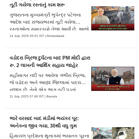
એક્સ-૪ ક્રૂમાં કમાન્ડર પેગી વ્હિટસન,
તૂટી ગયેલા રસ્તાનું કામ શરૂ
ભારતીય અવકાશ સંશોધન સંગઠન (ISRO)
ગુજરાતના મુખ્યમંત્રી ભુપેન્દ્ર પટેલના
ના પાઇલટ શુભાંશુ શુક્લા, પોલેન્ડના
આદેશ બાદ રાજ્યભરમાં તૂટી ગયેલા
યુરોપિયન અવકાશ એજન્સી (ESA)
રસ્તાઓના સમારકામે તેજી આવી છે. આજે
પ્રોજેક્ટ અવકાશયાત્રી સ્લોવોઝ "સુવે"
પંચમહાલ જિલ્લાના ગોધરા બાયપાસ નજીક
14 July, 2025 05:01 IST | Ahmedabad
ઉઝનાન્સ્કી-વિસ્નીવસ્કી અને HUNOR
આવેલ ગાડુકપુર ચોકડી ખાતે હળોળ-
(હંગેરિયન ટુ ઓર્બિટ) અવકાશયાત્રી ટિબોર
શામળાજી હાઈવેના તૂટી ગયેલા ભાગમાં
કાપુનો સમાવેશ થાય છે. તેમના રોકાણ
સમારકામ શરૂ કરવામાં આવ્યું છે.
વડોદરા બ્રિજ દુર્ઘટના બાદ PM મોદી દ્વારા
દરમિયાન, ટીમે પરિભ્રમણ પ્રયોગશાળામાં
જિલ્લાદંડાધિકારી અજય દહિયાએ જીલ્લા
રૂ. 2 લાખની આર્થિક સહાય જાહેર
અનેક વૈજ્ઞાનિક પ્રયોગો અને આઉટરીચ
અધિકારીઓ અને GSRDCની ટીમ સાથે
મહીસાગર નદી પર આવેલા ગંભીરા બ્રિજ,
પ્રવૃત્તિઓ હાથ ધરી હતી.
સ્થળ પર જઈને સમારકામનું નિરીક્ષણ કર્યું.
જે વડોદરા અને આણંદ જિલ્લામાં પાદરા
વિશેષતઃ સરકાર તરફથી રસ્તાની પેચવર્ક
નજીક છે, તેનો એક ભાગ તૂટી પડતાં
પ્રક્રિયા હાથ ધરવામાં આવી છે, જેમાં
ભયાનક દુર્ઘટના સર્જાઈ. આ દુર્ઘટનામાં
11 July, 2025 07:48 IST | Baroda
ખાડાઓને બીટુમિનથી ભરવામાં આવી રહ્યા
ઓછામાં ઓછા નવ લોકોના મોત થયા અને
છે. આ કામગીરી માટે 10થી વધુ ટીમોને
છને ઇજા પહોંચી. વડોદરા બ્રિજ દુર્ઘટનામાં
તહેનાત કરવામાં આવી છે.
મૃત્યુ પામેલા લોકોના પરિવારજનોને રૂ. 2
ભારે વરસાદ બાદ મંડીમાં ભયંકર પૂર:
લાખ અને ઇજાગ્રસ્તોને રૂ. 50,000 ની
અનેકના જીવ ગયા, 30થી વધુ ગુમ
સહાય PM રાહત фંડમાંથી આપવામાં
હિમાચલ પ્રદેશના થુનાગમાં ભયાનક પૂરના