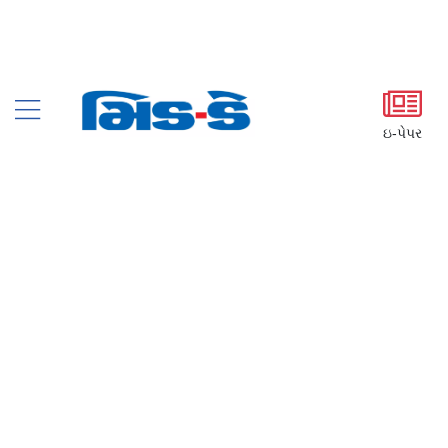
ઇ-પેપર