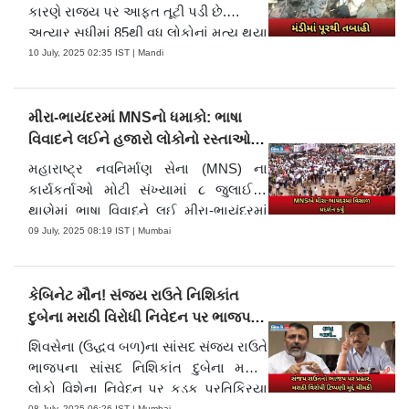
આવશે. PM મોદીએ X પર શોક વ્યક્ત કર્યો
કારણે રાજ્ય પર આફત તૂટી પડી છે.
અને ઇજાગ્રસ્તોને ઝડપી સારું થવાની
અત્યાર સુધીમાં 85થી વધુ લોકોનાં મૃત્યુ થયા
શુભકામનાઓ આપી. ગુજરાતના મુખ્યમંત્રી
છે, જેમાંથી મંડીમાં 17ના મોત થયા છે અને
10 July, 2025 02:35 IST | Mandi
ભુપેન્દ્ર પટેલે પણ દુખ વ્યક્ત કર્યું અને
35થી વધુ લોકો હજુ ગુમ છે.
ઘટનાની તપાસના આદેશ આપ્યા.
મીરા-ભાયંદરમાં MNSનો ધમાકો: ભાષા
વિવાદને લઈને હજારો લોકોનો રસ્તાઓ
પર ઉતરી વિરોધ
મહારાષ્ટ્ર નવનિર્માણ સેના (MNS) ના
કાર્યકર્તાઓ મોટી સંખ્યામાં ૮ જુલાઈએ
થાણેમાં ભાષા વિવાદને લઈ મીરા-ભાયંદરમાં
વિરોધ માટે ભેગા થયા. આ દરમિયાન
09 July, 2025 08:19 IST | Mumbai
મહારાષ્ટ્રના મંત્રી પ્રતાપ બાબુરાવ
સરનાઇક મીરા-ભાયંદર પહોંચ્યા, જ્યાં
MNSના કાર્યકર્તાઓએ ભાષા વિરોધ કર્યો.
કેબિનેટ મૌન! સંજય રાઉતે નિશિકાંત
દુબેના મરાઠી વિરોધી નિવેદન પર ભાજપ
પર ટીકા કરી
શિવસેના (ઉદ્ધવ બળ)ના સાંસદ સંજય રાઉતે
ભાજપના સાંસદ નિશિકાંત દુબેના મરાઠી
લોકો વિશેના નિવેદન પર કડક પ્રતિક્રિયા
08 July, 2025 06:26 IST | Mumbai