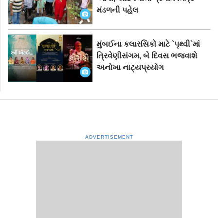
મંડળની પહેલ
મુંબઈના કલારસિકો માટે `પૃથ્વી`માં
ત્રિવેણીસંગમ, બે દિવસ ભજવાશે
અનોખા નાટ્યપ્રયોગ
ADVERTISEMENT