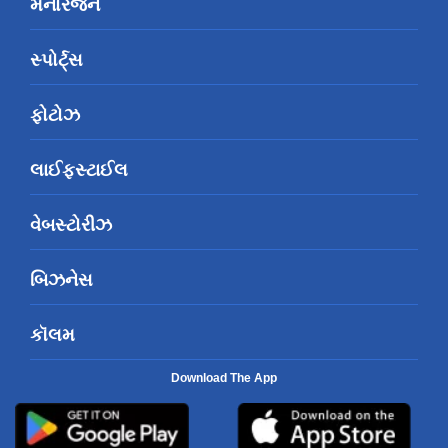
મનોરંજન
સ્પોર્ટ્સ
ફોટોઝ
લાઈફસ્ટાઈલ
વેબસ્ટોરીઝ
બિઝનેસ
કૉલમ
Download The App