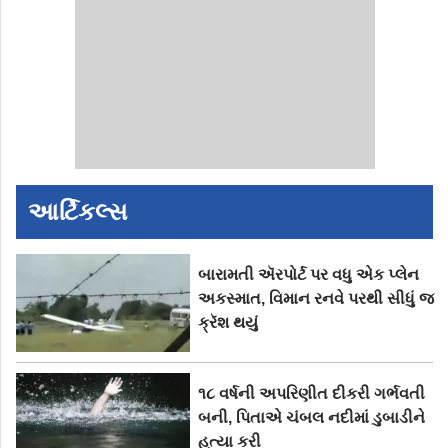
આર્ટિકલ્સ
બારામતી ઍરપોર્ટ પર વધુ એક પ્લેન
અકસ્માત, વિમાન રનવે પરથી સીધું જ
ક્રૅશ થયું
૧૮ વર્ષની અપરિણીત દીકરી ગર્ભવતી
બની, પિતાએ ચંબલ નદીમાં ડુબાડીને
હત્યા કરી