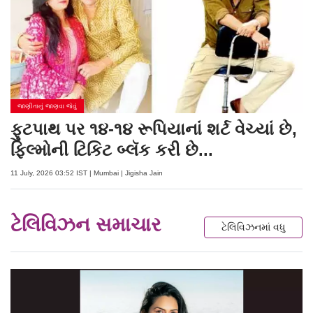
જાણીતાનું જાણવા જેવું
ફુટપાથ પર ૧૪-૧૪ રૂપિયાનાં શર્ટ વેચ્યાં છે,
ફિલ્મોની ટિકિટ બ્લૅક કરી છે...
11 July, 2026 03:52 IST | Mumbai | Jigisha Jain
ટેલિવિઝન સમાચાર
ટેલિવિઝનમાં વધુ