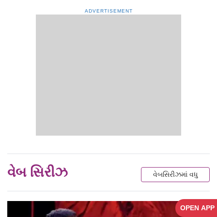
ADVERTISEMENT
વેબ સિરીઝ
વેબસિરીઝમાં વધુ
OPEN APP