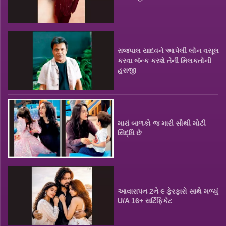
રાજપાલ યાદવને આપેલી લોન વસૂલ
કરવા બૅન્ક કરશે તેની મિલકતોની
હરાજી
મારાં બાળકો જ મારી સૌથી મોટી
સિદ્ધિ છે
આવારાપન 2ને ૯ ફેરફારો સાથે મળ્યું
U/A 16+ સર્ટિફિકેટ