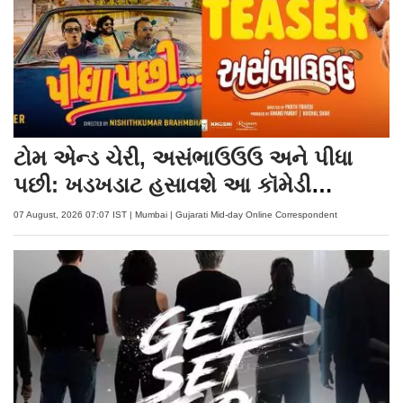
ટોમ એન્ડ ચેરી, અસંભાઉઉઉ અને પીધા
પછી: ખડખડાટ હસાવશે આ કૉમેડી
ફિલ્મોના ટ્રેલર
07 August, 2026 07:07 IST | Mumbai | Gujarati Mid-day Online Correspondent