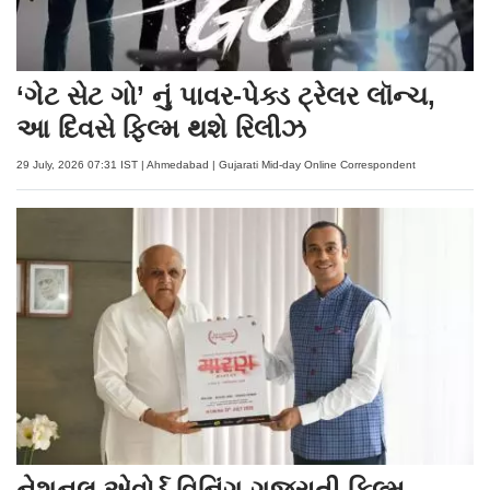
‘ગેટ સેટ ગો’ નું પાવર-પેક્ડ ટ્રેલર લૉન્ચ,
આ દિવસે ફિલ્મ થશે રિલીઝ
29 July, 2026 07:31 IST | Ahmedabad | Gujarati Mid-day Online Correspondent
નેશનલ એવોર્ડ વિનિંગ ગુજરાતી ફિલ્મ