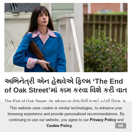
અભિનેત્રી એન હેથવેએ ફિલ્મ ‘The End
of Oak Street’માં કામ કરવા વિશે કરી વાત
The End of Oak Street: ૧૪ ઓગસ્ટના રોજ રિલીઝ થઈ રહેલી ફિલ્મ `ધ
એન્ડ ઓફ ઓક સ્ટ્રીટ`ની સ્ક્રિપ્ટના વખાણ કરતા એન હેથવેએ ડેવિડ
This website uses cookie or similar technologies, to enhance your
રોબર્ટ મિશેલના આ પ્રોજેક્ટમાં જોડાવાનું મુખ્ય કારણ જાહેર કર્યું છે
browsing experience and provide personalised recommendations. By
06 August, 2026 02:13 IST | Mumbai | Gujarati Mid-day Online Correspondent
continuing to use our website, you agree to our
Privacy Policy
and
Cookie Policy
.
OK