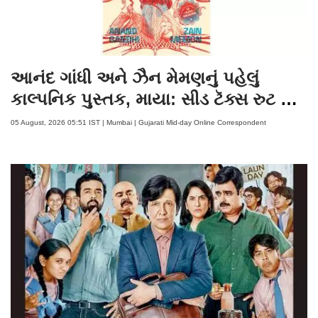
આનંદ ગાંધી અને ઝૈન મેમણનું પહેલું
કાલ્પનિક પુસ્તક, માયા: સીડ ટૅક્સ રુટ થશે
રિલીઝ
05 August, 2026 05:51 IST | Mumbai | Gujarati Mid-day Online Correspondent