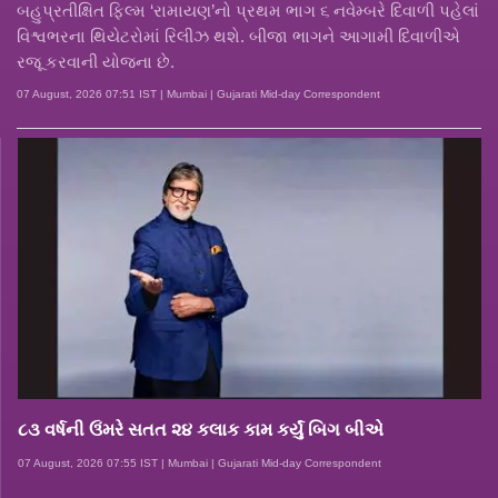
બહુપ્રતીક્ષિત ફિલ્મ ‘રામાયણ’નો પ્રથમ ભાગ ૬ નવેમ્બરે દિવાળી પહેલાં
વિશ્વભરના થિયેટરોમાં રિલીઝ થશે. બીજા ભાગને આગામી દિવાળીએ
રજૂ કરવાની યોજના છે.
07 August, 2026 07:51 IST | Mumbai | Gujarati Mid-day Correspondent
૮૩ વર્ષની ઉંમરે સતત ૨૪ કલાક કામ કર્યું બિગ બીએ
07 August, 2026 07:55 IST | Mumbai | Gujarati Mid-day Correspondent