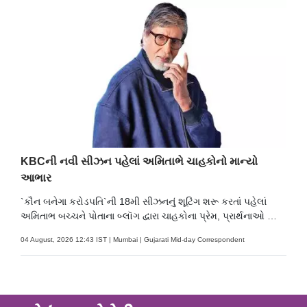
KBCની નવી સીઝન પહેલાં અમિતાભે ચાહકોનો માન્યો
આભાર
`કૌન બનેગા કરોડપતિ`ની 18મી સીઝનનું શૂટિંગ શરૂ કરતાં પહેલાં
અમિતાભ બચ્ચને પોતાના બ્લૉગ દ્વારા ચાહકોના પ્રેમ, પ્રાર્થનાઓ અને
વર્ષોથી મળતા સમર્થન બદલ હૃદયપૂર્વક આભાર વ્યક્ત કર્યો.
04 August, 2026 12:43 IST | Mumbai | Gujarati Mid-day Correspondent