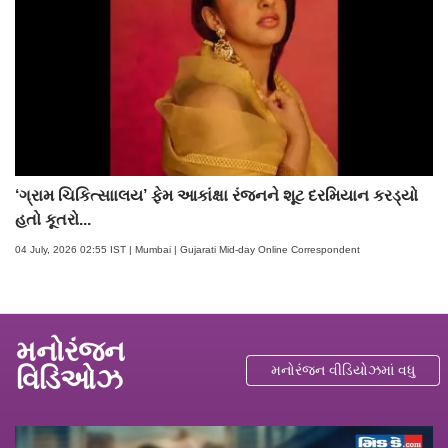
‘ગ્રામ ચિકિત્સાાલય’ ફેમ આકાંક્ષા રંજનને શૂટ દરમિયાન કરડ્યો
હતો કૂતરો...
04 July, 2026 02:55 IST | Mumbai | Gujarati Mid-day Online Correspondent
મનોરંજન
મનોરંંજન વીડિયોઝમાં વધુ
વિડિઓઝ