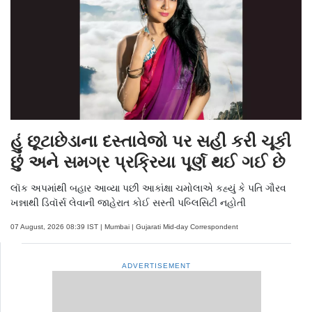
હું છૂટાછેડાના દસ્તાવેજો પર સહી કરી ચૂકી
છું અને સમગ્ર પ્રક્રિયા પૂર્ણ થઈ ગઈ છે
લૉક અપમાંથી બહાર આવ્યા પછી આકાંક્ષા ચમોલાએ કહ્યું કે પતિ ગૌરવ
ખન્નાથી ડિવૉર્સ લેવાની જાહેરાત કોઈ સસ્તી પબ્લિસિટી નહોતી
07 August, 2026 08:39 IST | Mumbai | Gujarati Mid-day Correspondent
ADVERTISEMENT