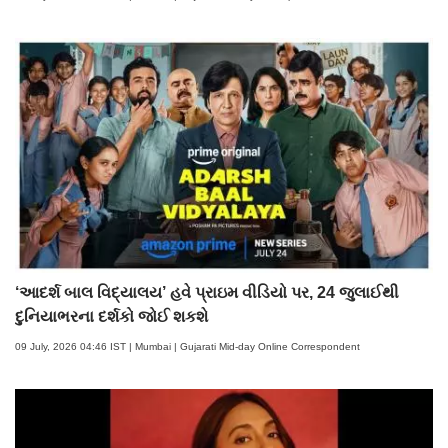
‘આદર્શ બાલ વિદ્યાલય’ હવે પ્રાઇમ વીડિયો પર, 24 જુલાઈથી
દુનિયાભરના દર્શકો જોઈ શકશે
09 July, 2026 04:46 IST | Mumbai | Gujarati Mid-day Online Correspondent