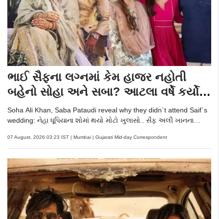
ભાઈ સૈફના લગ્નમાં કેમ હાજર નહોતી
બહેનો સોહા અને સબા? આટલા વર્ષે કર્યો
ખુલાસો
Soha Ali Khan, Saba Pataudi reveal why they didn`t attend Saif`s
wedding: નેહા ધૂપિયાના શોમાં થયો મોટો ખુલાસો.. સૈફ અલી ખાનના
અમ્રિતા સિંહ સાથે થયેલા પહેલા લગ્નમાં કેમ હાજર નહોતી બહેનો બહેનો
07 August, 2026 03:23 IST | Mumbai | Gujarati Mid-day Correspondent
સોહા અલી ખાન અને સબા પટૌડી!