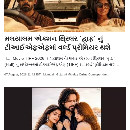
મલયાલમ એક્શન થ્રિલર `હાફ` નું
ટીઆઈએફએફમાં વર્લ્ડ પ્રીમિયર થશે
Half Movie TIFF 2026: મલયાલમ વેમ્પાયર એક્શન થ્રિલર `હાફ`
(Half) નું સપ્ટેમ્બરમાં ટીઆઈએફએફ (TIFF) માં વર્લ્ડ પ્રીમિયર થશે;
એક્સેલ એન્ટરટેઇનમેન્ટ અને એએ ફિલ્મ્સ ઉત્તર ભારતમાં તેની રજૂઆત
07 August, 2026 11:42 IST | Mumbai | Gujarati Mid-day Online Correspondent
અને વિતરિત કરશે