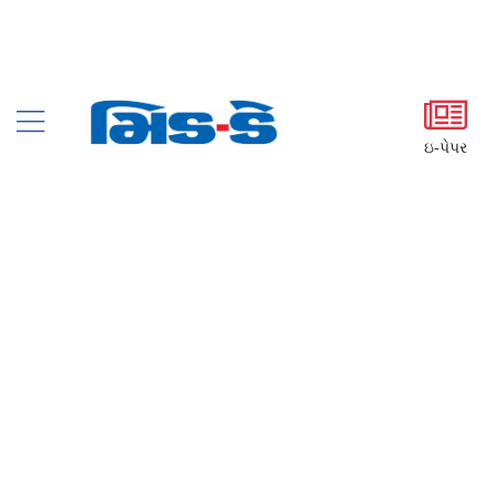
ઇ-પેપર