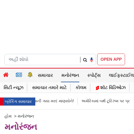
|
OPEN APP
સમાચાર
મનોરંજન
સ્પોર્ટ્સ
લાઈફસ્ટાઈલ
સિટી ન્યૂઝ
સમાચાર તમારે માટે
કૉલમ
શૉટ વિડિઓઝ
ો
માની ગયા મરદ માણસોને!
અમેરિકામાં બર્થ ટૂરિઝમ પર પ્રતિબંધ મૂક્યો ડોનલ્ડ 
બ્રેકિંગ સમાચાર
હોમ
>
મનોરંજન
મનોરંજન