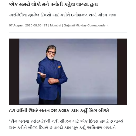
એક સમયે લોકો મને પનોતી કહેવા લાગ્યા હતા
કારકિર્દીના મુશ્કેલ દિવસો યાદ કરીને ઇમોશનલ થયો ગૌરવ ખન્ના
07 August, 2026 08:06 IST | Mumbai | Gujarati Mid-day Correspondent
૮૩ વર્ષની ઉંમરે સતત ૨૪ કલાક કામ કર્યું બિગ બીએ
‘કૌન બનેગા કરોડપતિ’ની નવી સીઝન માટે એક દિવસ સવારે ૭ વાગ્યે
શરૂ કરીને બીજા દિવસે ૭ વાગ્યે કામ પૂરું કર્યું અમિતાભ બચ્ચને