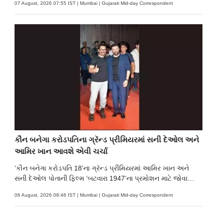
07 August, 2026 07:55 IST | Mumbai | Gujarati Mid-day Correspondent
કૌન બનેગા કરોડપતિના ગ્રૅન્ડ પ્રીમિયરમાં સની દેઓલ અને
આમિર ખાન આવશે એવી ચર્ચા
‘કૌન બનેગા કરોડપતિ 18’ના ગ્રૅન્ડ પ્રીમિયરમાં આમિર ખાન અને
સની દેઓલ પોતાની ફિલ્મ ‘બટવારા 1947’ના પ્રમોશન માટે જોવા
મળશે એવી ચર્ચાએ ચાહકોમાં ઉત્સાહ વધાર્યો છે.
06 August, 2026 08:46 IST | Mumbai | Gujarati Mid-day Correspondent