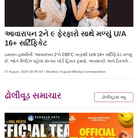
આવારાપન 2ને ૯ ફેરફારો સાથે મળ્યું U/A
16+ સર્ટિફિકેટ
ઇમરાન હાશ્મીની ‘આવારાપન 2’ને CBFC તરફથી U/A 16+ સર્ટિફિકેટ મળ્યું
છે. જોકે રિલીઝ પહેલાં સેન્સર બોર્ડે હિંસક દૃશ્યો, અપશબ્દો અને ડિસ્ક્લેમર
સહિત કુલ 9 ફેરફારો કરવાની સૂચના આપી છે.
07 August, 2026 08:49 IST | Mumbai | Gujarati Mid-day Correspondent
ઢોલીવૂડ સમાચાર
ઢોલીવૂડમાં વધુ