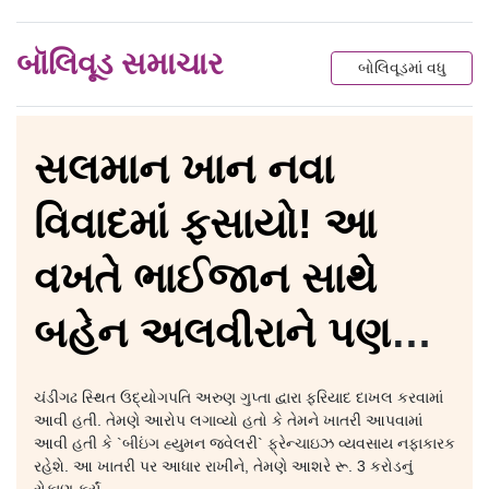
બૉલિવૂડ સમાચાર
બોલિવૂડમાં વધુ
સલમાન ખાન નવા
વિવાદમાં ફસાયો! આ
વખતે ભાઈજાન સાથે
બહેન અલવીરાને પણ
મળી નોટીસ
ચંડીગઢ સ્થિત ઉદ્યોગપતિ અરુણ ગુપ્તા દ્વારા ફરિયાદ દાખલ કરવામાં
આવી હતી. તેમણે આરોપ લગાવ્યો હતો કે તેમને ખાતરી આપવામાં
આવી હતી કે `બીઇંગ હ્યુમન જ્વેલરી` ફ્રેન્ચાઇઝ વ્યવસાય નફાકારક
રહેશે. આ ખાતરી પર આધાર રાખીને, તેમણે આશરે રૂ. 3 કરોડનું
રોકાણ કર્યું.