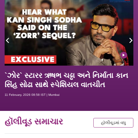
`ઝોર` સ્ટારર ઋષભ ચઢ્ઢા અને નિર્માતા કાન
સિંહ સોઢા સાથે સ્પેશિયલ વાતચીત
11 February, 2026 08:58 IST | Mumbai
હૉલીવૂડ સમાચાર
હૉલીવૂડમાં વધુ