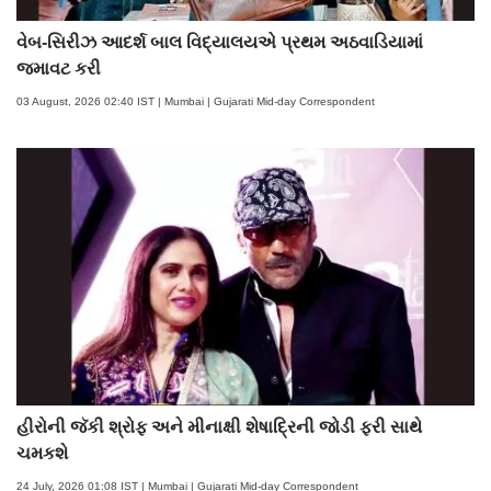
વેબ-સિરીઝ આદર્શ બાલ વિદ્યાલયએ પ્રથમ અઠવાડિયામાં
જમાવટ કરી
03 August, 2026 02:40 IST | Mumbai | Gujarati Mid-day Correspondent
હીરોની જૅકી શ્રોફ અને મીનાક્ષી શેષાદ્રિની જોડી ફરી સાથે
ચમકશે
24 July, 2026 01:08 IST | Mumbai | Gujarati Mid-day Correspondent