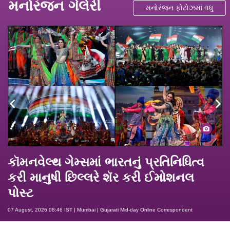
મનોરંજન ગેલેરી
મનોરંજન ફોટોઝમાં વધુ
કૉમનવેલ્થ ગેમ્સમાં ભારતનું પ્રતિનિધિત્વ
કરી માનુષી છિલ્લરે શૅર કરી ઈમોશનલ
પોસ્ટ
07 August, 2026 08:46 IST | Mumbai | Gujarati Mid-day Online Correspondent