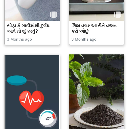
સોફા કે ગાદીમાંથી દુર્ગંધ
જિમ વગર આ રીતે વજન
આવે તો શું કરવું?
કરો ઓછું
3 Months ago
3 Months ago