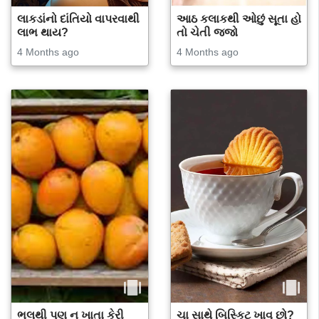
લાકડાંનો દાંતિયો વાપરવાથી
આઠ કલાકથી ઓછું સૂતા હો
લાભ થાય?
તો ચેતી જજો
4 Months ago
4 Months ago
ભૂલથી પણ ન ખાતા કેરી
ચા સાથે બિસ્કિટ ખાવ છો?