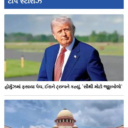
ટૉપ સ્ટોરીઝ
હોર્મુઝમાં ફસાયા પેચ, ઈરાને ટ્રમ્પને કહ્યું, `સૌથી મોટો જૂઠ્ઠાબોલો`