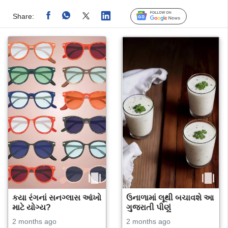
Share:
Linked
Follow Us
કયા રંગનાં સનગ્લાસ આંખો
ઉનાળામાં લૂથી બચાવશે આ
માટે યોગ્ય?
ગુજરાતી પીણું
2 months ago
2 months ago