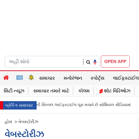
|
OPEN APP
સમાચાર
મનોરંજન
સ્પોર્ટ્સ
લાઈફસ્ટાઈલ
સિટી ન્યૂઝ
સમાચાર તમારે માટે
કૉલમ
શૉટ વિડિઓઝ
ફસ્ટાઈલ ધૂમ મચાવે છે સોશિયલ મીડિયામાં
માર્ક ઝુકરબર્ગે માની Metaની ભૂલ, ચ
બ્રેકિંગ સમાચાર
હોમ
>
વેબસ્ટોરીઝ
વેબસ્ટોરીઝ