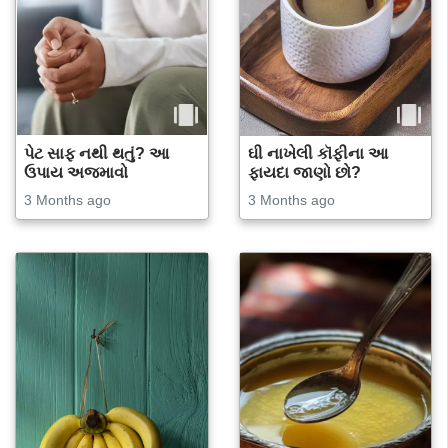
પેટ સાફ નથી થતું? આ
ઘી નાખેલી કૉફીના આ
ઉપાય અજમાવો
ફાયદા જાણો છો?
3 Months ago
3 Months ago