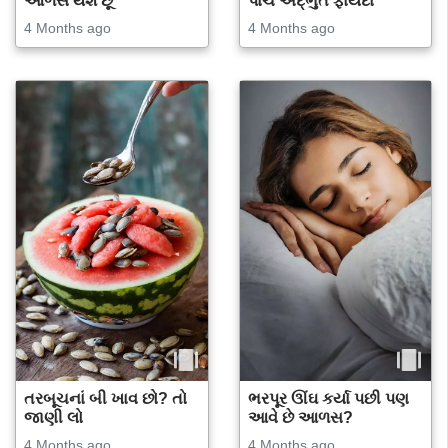
આળસ થશે છૂ
પાંચ અદ્ભુત ફાયદા
4 Months ago
4 Months ago
તરબૂચનાં બી ખાવ છો? તો
ભરપૂર ઊંઘ કર્યા પછી પણ
જાણી લો
આવે છે આળસ?
4 Months ago
4 Months ago