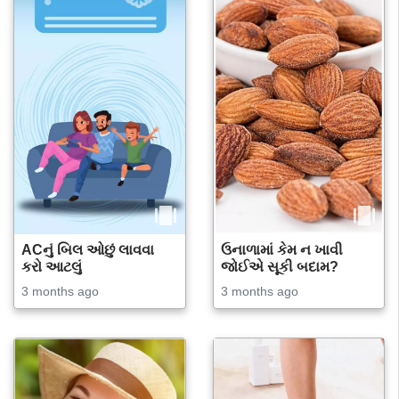
ACનું બિલ ઓછું લાવવા
ઉનાળામાં કેમ ન ખાવી
કરો આટલું
જોઈએ સૂકી બદામ?
3 months ago
3 months ago