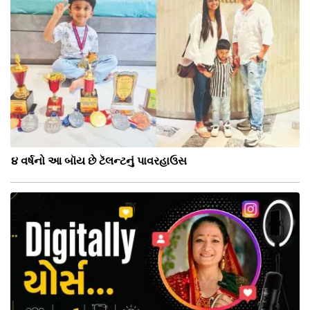
૪ વર્ષનો આ બૉય છે ટૅલન્ટનું પાવરહાઉસ