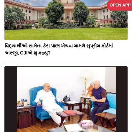
OPEN APP
વિદ્યાર્થીઓ સામેના કેસ પાછા ખેંચવા મામલે સુપ્રીમ કોર્ટમાં
અરજી, CJIએ શું કહ્યું?