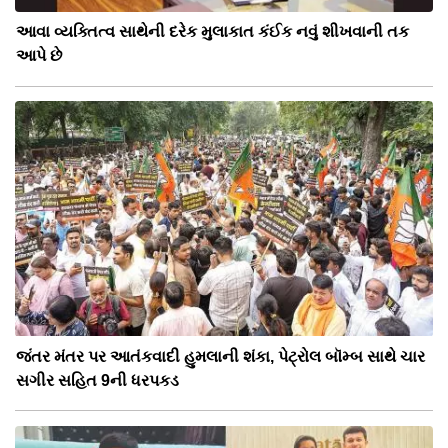
આવા વ્યક્તિત્વ સાથેની દરેક મુલાકાત કંઈક નવું શીખવાની તક
આપે છે
જંતર મંતર પર આતંકવાદી હુમલાની શંકા, પેટ્રોલ બૉમ્બ સાથે ચાર
સગીર સહિત 9ની ધરપકડ