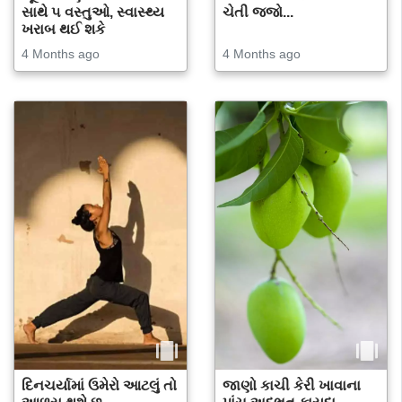
સાથે ૫ વસ્તુઓ, સ્વાસ્થ્ય
ચેતી જજો...
ખરાબ થઈ શકે
4 Months ago
4 Months ago
દિનચર્યામાં ઉમેરો આટલું તો
જાણો કાચી કેરી ખાવાના