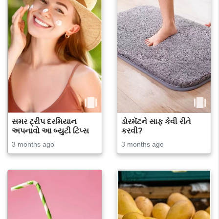
સમર ટ્રીપ દરમિયાન
ડોરમૅટને સાફ કેવી રીતે
અપનાવો આ બ્યુટી ટિપ્સ
કરવી?
3 months ago
3 months ago