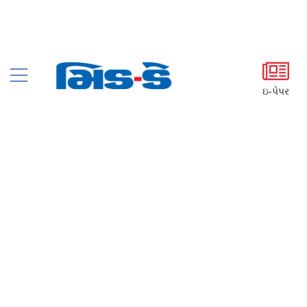
ઇ-પેપર