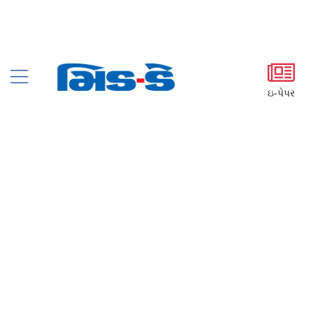
ઇ-પેપર