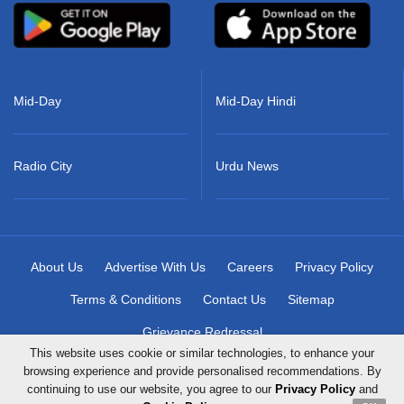
Mid-Day
Mid-Day Hindi
Radio City
Urdu News
About Us
Advertise With Us
Careers
Privacy Policy
Terms & Conditions
Contact Us
Sitemap
Grievance Redressal
This website uses cookie or similar technologies, to enhance your
browsing experience and provide personalised recommendations. By
continuing to use our website, you agree to our
Privacy Policy
and
Copyright © 2026 Mid-Day Infomedia Ltd. All Rights Reserved.