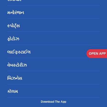
મનોરંજન
સ્પોર્ટ્સ
ફોટોઝ
લાઈફસ્ટાઈલ
OPEN APP
વેબસ્ટોરીઝ
બિઝનેસ
કૉલમ
Download The App