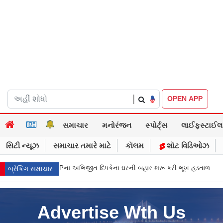
|
OPEN APP
સમાચાર
મનોરંજન
સ્પોર્ટ્સ
લાઈફસ્ટાઈલ
સિટી ન્યૂઝ
સમાચાર તમારે માટે
કૉલમ
શૉટ વિડિઓઝ
ાલ નથી જોઈતા”: CJPના અભિજીત દિપકેના ઘરની બહાર શરૂ કરી ભૂખ હડતાળ
અભ
બ્રેકિંગ સમાચાર
Advertise Wth Us