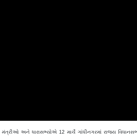
્ય મંત્રીઓ અને ધારાસભ્યોએ 12 માર્ચે ગાંધીનગરમાં રાજ્ય વિધાનસ