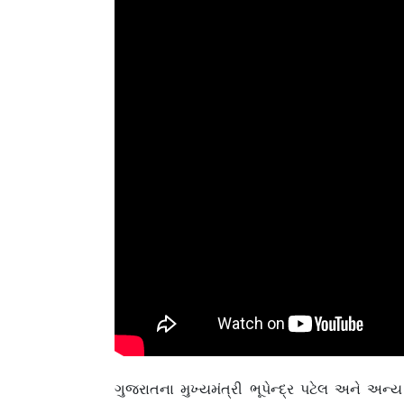
ગુજરાતના મુખ્યમંત્રી ભૂપેન્દ્ર પટેલ અને અન