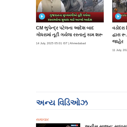
CM ભુપેન્દ્ર પટેલના આદેશ બાદ
વડોદરા 
ગોધરામાં તૂટી ગયેલા રસ્તાનું કામ શરૂ
દ્વારા 
જાહેર
14 July, 2025 05:01 IST | Ahmedabad
11 July, 2
અન્ય વિડિઓઝ
સમાચાર
અનીસ સાજનઃ સાધાર