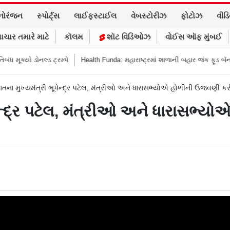
નોરંજન
સ્પોર્ટ્સ
લાઈફસ્ટાઈલ
વેબસ્ટોરીઝ
ફોટોઝ
વીડ
ાચાર તમારે માટે
કૉલમ
શૉટ વિડિઓઝ
વોઈસ ઑફ મુંબઈ
લ્ડ ટ્રમ્પે
Health Funda: મહારાષ્ટ્રમાં શાળાની બહાર જંક ફૂડ બૅન! બાળકોના સ્વ
ાતના મુખ્યમંત્રી ભૂપેન્દ્ર પટેલ, મંત્રીઓ અને ધારાસભ્યોએ હોળીની ઉજવણી કર
પેન્દ્ર પટેલ, મંત્રીઓ અને ધારાસભ્