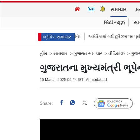
સમાચાર
મ
સિટી ન્યૂઝ
સમ
 થયો
માની ગયા મરદ માણસોને!
અમેરિકામાં બર્થ ટૂરિઝમ પર પ્રતિબંધ મૂક્યો ડોન
બ્રેકિંગ સમાચાર
હોમ
>
સમાચાર
>
ગુજરાત સમાચાર
>
વીડિયોઝ
>
ગુજર
ગુજરાતના મુખ્યમંત્રી ભૂ
15 March, 2025 05:44 IST | Ahmedabad
Share:
Follow Us