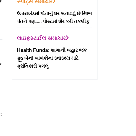
સ્પોર્ટ્સ સમાચાર
ઉત્તરાખંડમાં પોતાનું ઘર બનાવવું છે રિષભ
પંતને પણ...., પોસ્ટમાં શૅર કરી તકલીફ
લાઇફસ્ટાઈલ સમાચાર
Health Funda: શાળાની બહાર જંક
M
ફૂડ બૅન! બાળકોના સ્વાસ્થ્ય માટે
ક
ક્રાંતિકારી પગલું
: