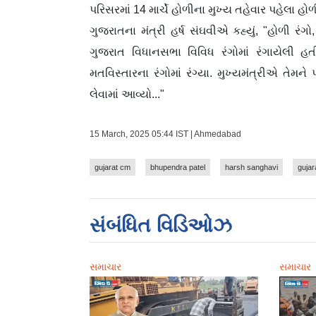
પરિસરમાં 14 માર્ચે હોળીના મુખ્ય તહેવાર પહેલા 
ગુજરાતના મંત્રી હર્ષ સંઘવીએ કહ્યું, "હોળી રં
ગુજરાત વિધાનસભા વિવિધ રંગોમાં રંગાયેલી હત
મતવિસ્તારના રંગોમાં રંગ્યા. મુખ્યમંત્રીએ તેમન
લેવામાં આવ્યો..."
15 March, 2025 05:44 IST | Ahmedabad
gujarat cm
bhupendra patel
harsh sanghavi
gujar
સંબંધિત વિડિઓઝ
સમાચાર
સમાચાર