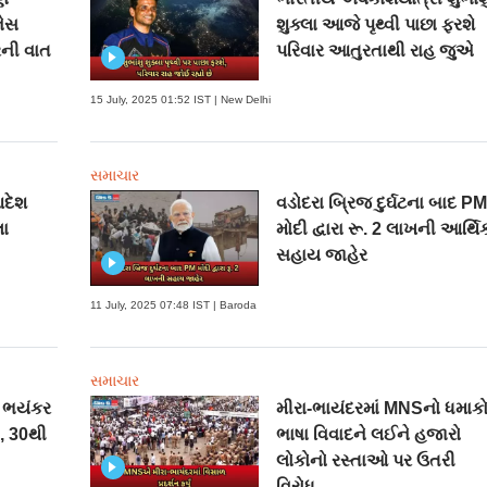
નેસ
શુક્લા આજે પૃથ્વી પાછા ફરશે
ની વાત
પરિવાર આતુરતાથી રાહ જુએ
15 July, 2025 01:52 IST | New Delhi
સમાચાર
આદેશ
વડોદરા બ્રિજ દુર્ઘટના બાદ P
લા
મોદી દ્વારા રૂ. 2 લાખની આર્થિ
સહાય જાહેર
11 July, 2025 07:48 IST | Baroda
સમાચાર
ં ભયંકર
મીરા-ભાયંદરમાં MNSનો ધમાકો
, 30થી
ભાષા વિવાદને લઈને હજારો
લોકોનો રસ્તાઓ પર ઉતરી
વિરોધ