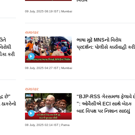
09 July, 2025 08:19 IST | Mumbai
સમાચાર
ઉતે
ભાષા મુદ્દે MNSનો વિરોધ
વિરોધી
પ્રદર્શન: પોલીસે કાર્યવાહી કર
ીકા કરી
08 July, 2025 04:27 IST | Mumbai
સમાચાર
્ધ છે"
“BJP-RSS ગેરસમજ ફેલાવે છ
 ઠાકરેનો
”: ઓવૈસીએ ECI સાથે બેઠક
બાદ વિપક્ષ પર નિશાન સાધ્યું
08 July, 2025 02:14 IST | Patna