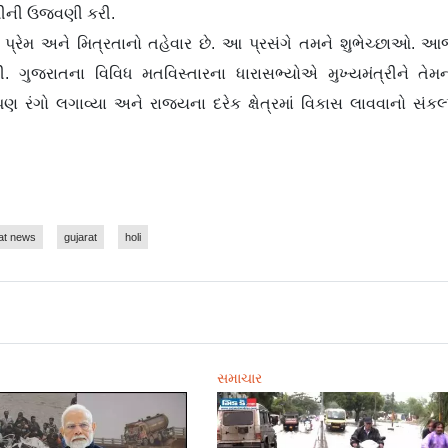
હોળીની ઉજવણી કરી.
ગો, પ્રેમ અને મિત્રતાનો તહેવાર છે. આ પ્રસંગે તમને શુભેચ્છાઓ. આ
ી. ગુજરાતના વિવિધ મતવિસ્તારના ધારાસભ્યોએ મુખ્યમંત્રીને તેમ
ે પણ રંગો લગાવ્યા અને રાજ્યના દરેક ક્ષેત્રમાં વિકાસ લાવવાનો સંકલ
at news
gujarat
holi
સમાચાર