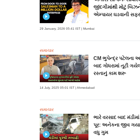
જીંદગીમાંથી મોટું બિઝ
એમ્પાયર ઘડવાની સફર
29 January, 2026 05:41 IST | Mumbai
સમાચાર
CM ભુપેન્દ્ર પટેલના 
બાદ ગોધરામાં તૂટી ગયે
રસ્તાનું કામ શરૂ
14 July, 2025 05:01 IST | Ahmedabad
સમાચાર
ભારે વરસાદ બાદ મંડીમા
પૂર: અનેકના જીવ ગયા
વધુ ગુમ