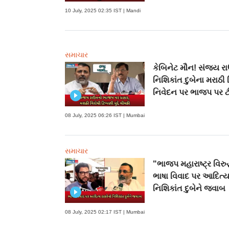
10 July, 2025 02:35 IST | Mandi
સમાચાર
કેબિનેટ મૌન! સંજય રા
નિશિકાંત દુબેના મરાઠી 
નિવેદન પર ભાજપ પર ટ
08 July, 2025 06:26 IST | Mumbai
સમાચાર
"ભાજપ મહારાષ્ટ્ર વિરુદ
ભાષા વિવાદ પર આદિત્ય
નિશિકાંત દુબેને જવાબ
08 July, 2025 02:17 IST | Mumbai