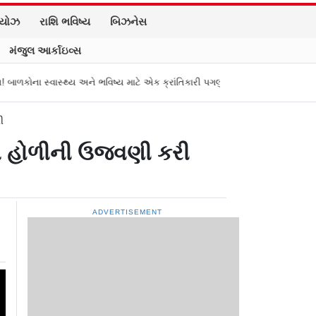
િયોઝ
રાશિ ભવિષ્ય
બિઝનેસ
મંજુલ આર્કાઇવ્સ
ાસ્થ્ય અને ભવિષ્ય માટે એક ક્રાંતિકારી પગલું
તામિલનાડુના મુખ્ય પ્રધાન વિજયન
ી
યોએ હોળીની ઉજવણી કરી
ADVERTISEMENT