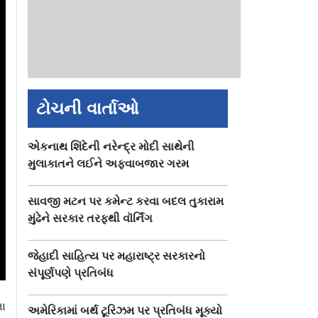
ટોચની વાર્તાઓ
એકનાથ શિંદેની નરેન્દ્ર મોદી સાથેની
મુલાકાતને લઈને અફવાબજાર ગરમ
સાવજી મટન પર કમેન્ટ કરવા બદલ તુકારામ
મુંઢેને સરકાર તરફથી વૉર્નિંગ
જેહાદી સાહિત્ય પર મહારાષ્ટ્ર સરકારનો
સંપૂર્ણપણે પ્રતિબંધ
ભા
અમેરિકામાં બર્થ ટૂરિઝમ પર પ્રતિબંધ મૂક્યો