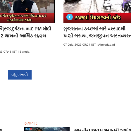
બ્રિજ દુર્ઘટના બાદ PM મોદી
ગુજરાતના કચ્છમાં ભારે વરસાદથી
રૂ. 2 લાખની આર્થિક સહાય
પાણી ભરાયા, જનજીવન અસ્તવ્યસ્
07 July, 2025 05:24 IST | Ahmedabad
025 07:48 IST | Baroda
વધુ બતાવો
સમાચાર
ણ
ભારતીય અવકાશયાત્રી શુભાંશ