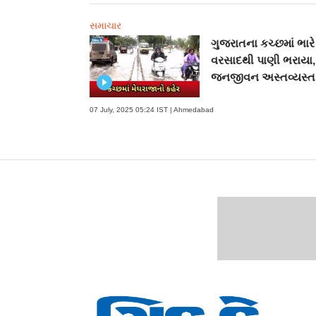
સમાચાર
ગુજરાતના કચ્છમાં ભારે
વરસાદથી પાણી ભરાયા,
જનજીવન અસ્તવ્યસ્ત
07 July, 2025 05:24 IST | Ahmedabad