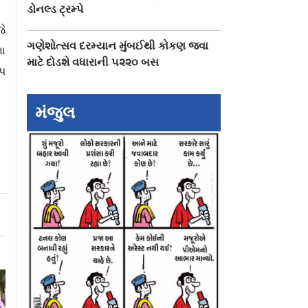
ડોનલ્ડ ટ્રમ્પે
જે
ગણેશોત્સવ દરમ્યાન મુંબઈથી કોકણ જવા
ના
માટે દોડશે વધારાની ૫૨૨૦ બસ
્પ
મંજુલ