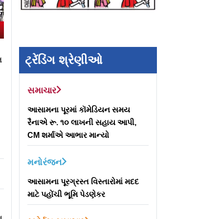
ટ્રેંડિંગ શ્રેણીઓ
ત
સમાચાર
આસામના પૂરમાં કૉમેડિયન સમય
રૈનાએ રૂ. ૧૦ લાખની સહાય આપી,
CM શર્માએ આભાર માન્યો
મનોરંજન
આસામના પૂરગ્રસ્ત વિસ્તારોમાં મદદ
માટે પહોંચી ભૂમિ પેડણેકર
ુ