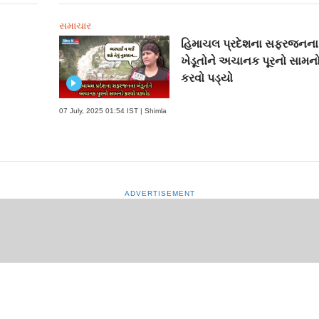
સમાચાર
હિમાચલ પ્રદેશના સફરજનના
ખેડૂતોને અચાનક પૂરનો સામન
કરવો પડ્યો
07 July, 2025 01:54 IST | Shimla
ADVERTISEMENT