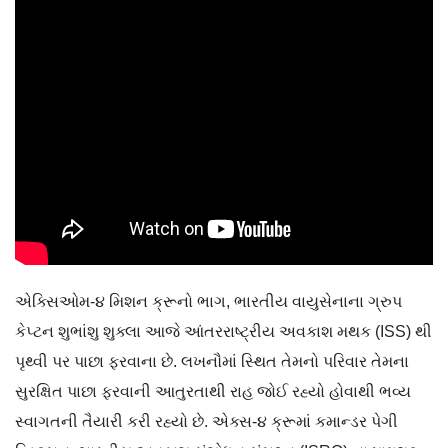
એક્સિઓમ-૪ મિશન ક્રૂનો ભાગ, ભારતીય વાયુસેનાના ગ્રુપ
કેપ્ટન શુભાંશુ શુક્લા આજે આંતરરાષ્ટ્રીય અવકાશ મથક (ISS) થી
પૃથ્વી પર પાછા ફરવાના છે. લખનૌમાં સ્થિત તેમનો પરિવાર તેમના
સુરક્ષિત પાછા ફરવાની આતુરતાથી રાહ જોઈ રહ્યો હોવાથી ભવ્ય
સ્વાગતની તૈયારી કરી રહ્યો છે. એક્સ-૪ ક્રૂમાં કમાન્ડર પેગી