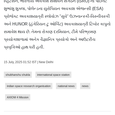
વ્હિટસન, ભારતીય અવકાશ સંશોધન સંગઠન (ISRO) ના પાઇલટ
શુભાંશુ શુક્લા, પોલેન્ડના યુરોપિયન અવકાશ એજન્સી (ESA)
પ્રોજેક્ટ અવકાશયાત્રી સ્લોવોઝ "સુવે" ઉઝનાન્સ્કી-વિસ્નીવસ્કી
અને HUNOR (હંગેરિયન ટુ ઓર્બિટ) અવકાશયાત્રી ટિબોર કાપુનો
સમાવેશ થાય છે. તેમના રોકાણ દરમિયાન, ટીમે પરિભ્રમણ
પ્રયોગશાળામાં અનેક વૈજ્ઞાનિક પ્રયોગો અને આઉટરીચ
પ્રવૃત્તિઓ હાથ ધરી હતી.
15 July, 2025 01:52 IST | New Delhi
shubhanshu shukla
international space station
indian space research organisation
national news
news
AXIOM 4 Mission