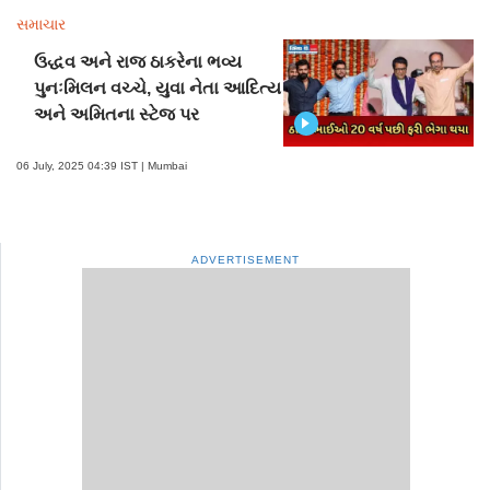
સમાચાર
ઉદ્ધવ અને રાજ ઠાકરેના ભવ્ય
પુનઃમિલન વચ્ચે, યુવા નેતા આદિત્ય
અને અમિતના સ્ટેજ પર
06 July, 2025 04:39 IST | Mumbai
ADVERTISEMENT