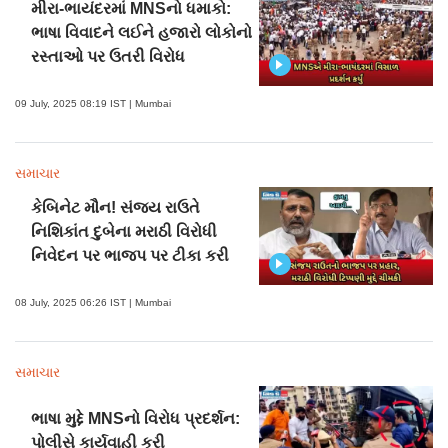
મીરા-ભાયંદરમાં MNSનો ધમાકો:
ભાષા વિવાદને લઈને હજારો લોકોનો
રસ્તાઓ પર ઉતરી વિરોધ
09 July, 2025 08:19 IST | Mumbai
સમાચાર
કેબિનેટ મૌન! સંજય રાઉતે
નિશિકાંત દુબેના મરાઠી વિરોધી
નિવેદન પર ભાજપ પર ટીકા કરી
08 July, 2025 06:26 IST | Mumbai
સમાચાર
ભાષા મુદ્દે MNSનો વિરોધ પ્રદર્શન:
પોલીસે કાર્યવાહી કરી