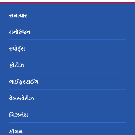
સમાચાર
મનોરંજન
સ્પોર્ટ્સ
ફોટોઝ
લાઈફસ્ટાઈલ
વેબસ્ટોરીઝ
બિઝનેસ
કૉલમ