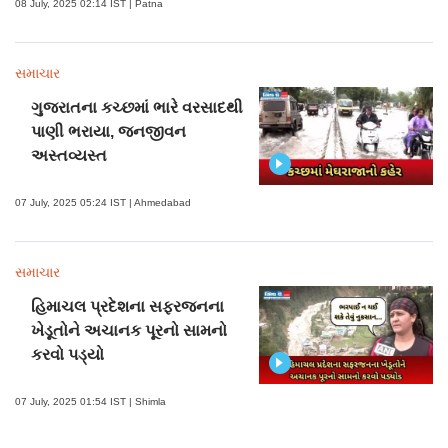
08 July, 2025 02:14 IST | Patna
સમાચાર
ગુજરાતના કચ્છમાં ભારે વરસાદથી
પાણી ભરાયા, જનજીવન
અસ્તવ્યસ્ત
07 July, 2025 05:24 IST | Ahmedabad
સમાચાર
હિમાચલ પ્રદેશના સફરજનના
ખેડૂતોને અચાનક પૂરનો સામનો
કરવો પડ્યો
07 July, 2025 01:54 IST | Shimla