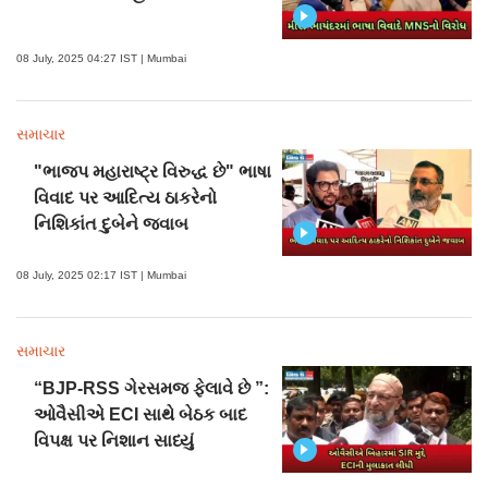
08 July, 2025 04:27 IST | Mumbai
સમાચાર
"ભાજપ મહારાષ્ટ્ર વિરુદ્ધ છે" ભાષા
વિવાદ પર આદિત્ય ઠાકરેનો
નિશિકાંત દુબેને જવાબ
08 July, 2025 02:17 IST | Mumbai
સમાચાર
“BJP-RSS ગેરસમજ ફેલાવે છે ”:
ઓવૈસીએ ECI સાથે બેઠક બાદ
વિપક્ષ પર નિશાન સાધ્યું