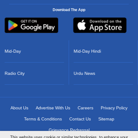
Download The App
Mid-Day
Mid-Day Hindi
Radio City
Urdu News
About Us
Advertise With Us
Careers
Privacy Policy
Terms & Conditions
Contact Us
Sitemap
Grievance Redressal
This website uses cookie or similar technologies, to enhance your