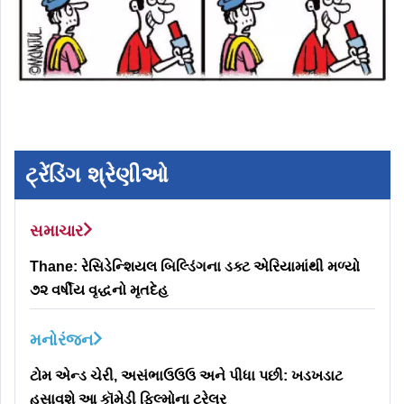
ટ્રેંડિંગ શ્રેણીઓ
સમાચાર
Thane: રેસિડેન્શિયલ બિલ્ડિંગના ડક્ટ એરિયામાંથી મળ્યો
૭૨ વર્ષીય વૃદ્ધનો મૃતદેહ
મનોરંજન
ટોમ એન્ડ ચેરી, અસંભાઉઉઉ અને પીધા પછી: ખડખડાટ
હસાવશે આ કૉમેડી ફિલ્મોના ટ્રેલર