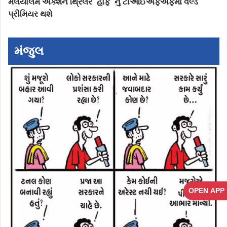
મલયાલમ એક્શન થ્રિલર `હાફ` નું ટીઆઈએફએફમાં વર્લ્ડ
પ્રીમિયર થશે
મંજુલ
OPEN APP