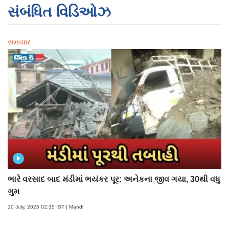
સંબંધિત વિડિઓઝ
સમાચાર
ભારે વરસાદ બાદ મંડીમાં ભયંકર પૂર: અનેકના જીવ ગયા, 30થી વધુ
ગુમ
10 July, 2025 02:35 IST | Mandi