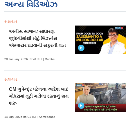
અન્ય વિડિઓઝ
સમાચાર
અનીસ સાજનઃ સાધારણ
જીંદગીમાંથી મોટું બિઝનેસ
એમ્પાયર ઘડવાની સફરની વાત
29 January, 2026 05:41 IST | Mumbai
સમાચાર
CM ભુપેન્દ્ર પટેલના આદેશ બાદ
ગોધરામાં તૂટી ગયેલા રસ્તાનું કામ
શરૂ
14 July, 2025 05:01 IST | Ahmedabad