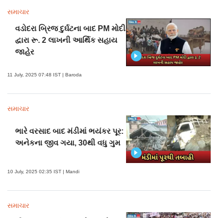
સમાચાર
વડોદરા બ્રિજ દુર્ઘટના બાદ PM મોદી
દ્વારા રૂ. 2 લાખની આર્થિક સહાય
જાહેર
11 July, 2025 07:48 IST | Baroda
સમાચાર
ભારે વરસાદ બાદ મંડીમાં ભયંકર પૂર:
અનેકના જીવ ગયા, 30થી વધુ ગુમ
10 July, 2025 02:35 IST | Mandi
સમાચાર