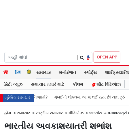
|
OPEN APP
સમાચાર
મનોરંજન
સ્પોર્ટ્સ
લાઈફસ્ટાઈલ
સિટી ન્યૂઝ
સમાચાર તમારે માટે
કૉલમ
શૉટ વિડિઓઝ
હે છે નિષ્ણાતો?
મુંબઈની લોકલમાં આ શું થઈ રહ્યું છે! ચાલુ ટ્રેનમાં મહિલા પર બ
બ્રેકિંગ સમાચાર
હોમ
>
સમાચાર
>
રાષ્ટ્રીય સમાચાર
>
વીડિયોઝ
>
ભારતીય અવકાશયાત્રી શુ
ભારતીય અવકાશયાત્રી શુભાંશુ