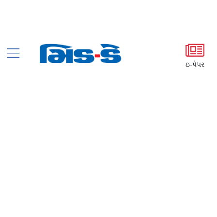
ઇ-પેપર