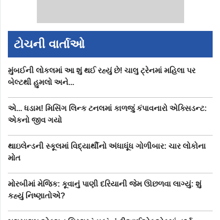
ટોચની વાર્તાઓ
મુંબઈની લોકલમાં આ શું થઈ રહ્યું છે! ચાલુ ટ્રેનમાં મહિલા પર
બેલ્ટથી હુમલો અને...
એ... ધડામ! મિસિંગ લિન્ક ટનલમાં કાળજું કંપાવનારો એક્સિડન્ટ:
એકનો જીવ ગયો
થાઇલેન્ડની સ્કૂલમાં વિદ્યાર્થીનો અંધાધૂંધ ગોળીબાર: ચાર લોકોના
મોત
મોરબીમાં મેજિક: કૂવાનું પાણી દરિયાની જેમ ઊછળવા લાગ્યું: શું
કહ્યું નિષ્ણાતોએ?