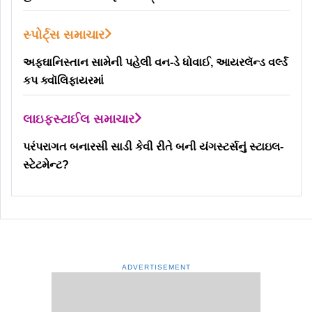
સ્પોર્ટ્સ સમાચાર
અફઘાનિસ્તાન સામેની પહેલી વન-ડે ધોવાઈ, આયરલૅન્ડ વર્લ્ડ
કપ ક્વૉલિફાયરમાં
લાઇફસ્ટાઈલ સમાચાર
પરંપરાગત બનારસી સાડી કેવી રીતે બની યંગસ્ટર્સનું સ્ટાઇલ-
સ્ટેટમેન્ટ?
ADVERTISEMENT