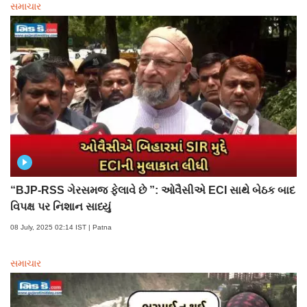
સમાચાર
“BJP-RSS ગેરસમજ ફેલાવે છે ”: ઓવૈસીએ ECI સાથે બેઠક બાદ
વિપક્ષ પર નિશાન સાધ્યું
08 July, 2025 02:14 IST | Patna
સમાચાર