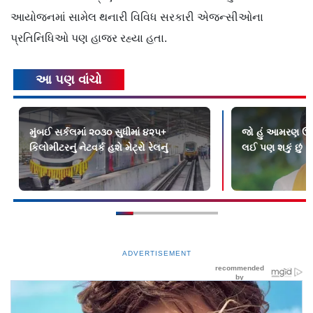
આયોજનમાં સામેલ થનારી વિવિધ સરકારી એજન્સીઓના
પ્રતિનિધિઓ પણ હાજર રહ્યા હતા.
આ પણ વાંચો
મુંબઈ સર્કલમાં ૨૦૩૦ સુધીમાં ૪૨૫+
જો હું આમરણ ઉપવ
કિલોમીટરનું નેટવર્ક હશે મેટ્રો રેલનું
લઈ પણ શકું છું
ADVERTISEMENT