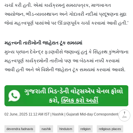
ચર્ચા કરી હતી. એમાં કાર્યક્રમનું સમયપત્રક, માળખાગત
આયોજન, ભીડ-વ્યવસ્થાપન અને ગોદાવરી નદીમાં પ્રદૂષણના મુદ્દા
જેવાં મહત્ત્વપૂર્ણ પાસાંઓ પર ઊંડાણપૂર્વક ચર્ચા કરવામાં આવી હતી.’
મહત્ત્વની તારીખોની જાહેરાત ટૂંક સમયમાં
મુખ્ય પ્રધાન દેવેન્દ્ર ફડણવીસે જણાવ્યું હતું કે સિંહસ્થ કુંભમેળાના
મહત્ત્વપૂર્ણ કાર્યક્રમોની તારીખો પણ આ બેઠકમાં નક્કી કરવામાં
આવી હતી અને એ વિશેની જાહેરાત ટૂંક સમયમાં કરવામાં આવશે.
02 June, 2025 11:12 AM IST | Nashik | Gujarati Mid-day Correspondent
ટોચ
devendra fadnavis
nashik
hinduism
religion
religious places