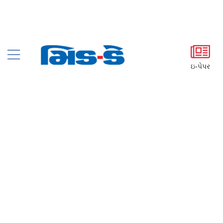
ઇ-પેપર