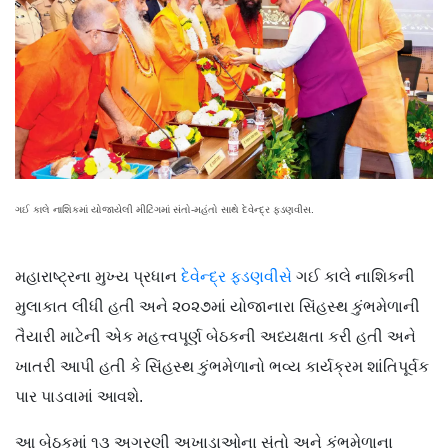
ગઈ કાલે નાશિકમાં યોજાયેલી મીટિંગમાં સંતો-મહંતો સાથે દેવેન્દ્ર ફડણવીસ.
મહારાષ્ટ્રના મુખ્ય પ્રધાન
દેવેન્દ્ર ફડણવીસે
ગઈ કાલે નાશિકની
મુલાકાત લીધી હતી અને ૨૦૨૭માં યોજાનારા સિંહસ્થ કુંભમેળાની
તૈયારી માટેની એક મહત્ત્વપૂર્ણ બેઠકની અધ્યક્ષતા કરી હતી અને
ખાતરી આપી હતી કે સિંહસ્થ કુંભમેળાનો ભવ્ય કાર્યક્રમ શાંતિપૂર્વક
પાર પાડવામાં આવશે.
આ બેઠકમાં ૧૩ અગ્રણી અખાડાઓના સંતો અને કુંભમેળાના