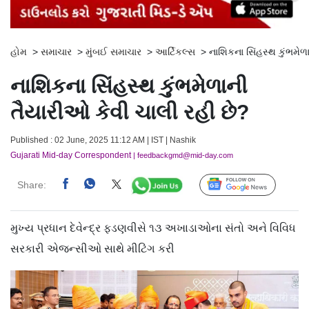
હોમ
>
સમાચાર
>
મુંબઈ સમાચાર
>
આર્ટિકલ્સ
>
નાશિકના સિંહસ્થ કુંભમેળ
નાશિકના સિંહસ્થ કુંભમેળાની
તૈયારીઓ કેવી ચાલી રહી છે?
Published : 02 June, 2025 11:12 AM | IST | Nashik
Gujarati Mid-day Correspondent
| feedbackgmd@mid-day.com
Share:
Follow Us
મુખ્ય પ્રધાન દેવેન્દ્ર ફડણવીસે ૧૩ અખાડાઓના સંતો અને વિવિધ
સરકારી એજન્સીઓ સાથે મીટિંગ કરી