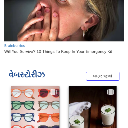
વેબસ્ટોરીઝ
બધુજ જુઓ