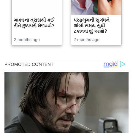
માકડના ત્રાસથી કઈ
પરફ્યુમની સુગંધને
રીતે છુટકારો મેળવવો?
લાંબો સમય સુધી
ટકાવવા શું કરશો?
2 months ago
2 months ago