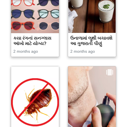
કયા રંગનાં સનગ્લાસ
ઉનાળામાં લૂથી બચાવશે
આંખો માટે યોગ્ય?
આ ગુજરાતી પીણું
2 months ago
2 months ago