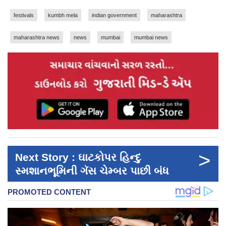
festivals
kumbh mela
indian government
maharashtra
maharashtra news
news
mumbai
mumbai news
>
Next Story : ઘાટકોપર હિન્દુ
સ્મશાનભૂમિની ગૅસ ચેમ્બર પાછી બંધ