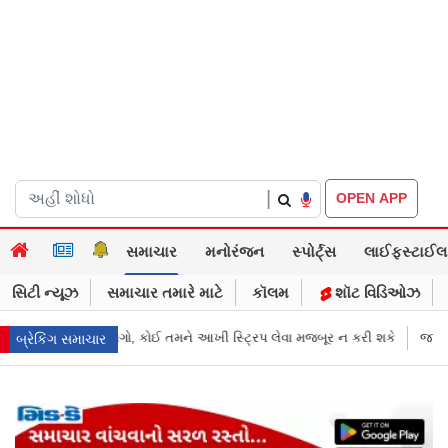
|
OPEN APP
સમાચાર
મનોરંજન
સ્પોર્ટ્સ
લાઈફસ્ટાઈલ
સિટી ન્યૂઝ
સમાચાર તમારે માટે
કૉલમ
શૉટ વિડિઓઝ
રિપ લેવા મજબૂર ન કરી શકે
જાહેરખબરોથી લોકોને મિસગાઇડ કરનારી સેલિબ્ર
બ્રેકિંગ સમાચાર