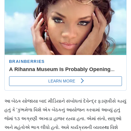
આ બેઠક યોજાયા બાદ મીડિયાને સંબોધતાં દેવેન્દ્ર ફડણવીસે કહ્યું
હતું કે ‘કુંભમેળા વિશે એક બેઠકનું આયોજન કરવામાં આવ્યું હતું
જેમાં ૧૩ અગ્રણી અખાડા હાજર રહ્યા હતા. એમાં સંતો, સાધુઓ
અને મહંતોએ ભાગ લીધો હતો. અમે કાર્યક્રમની વ્યવસ્થા વિશે