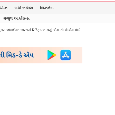
િયોઝ
રાશિ ભવિષ્ય
બિઝનેસ
મંજુલ આર્કાઇવ્સ
તમાં રિસ્ટ્રિક્ટ થયું એમા તો પીએમ મોદીને સંભળાવ્યું
Zepto, BookMyShow, ઇન્ડિ