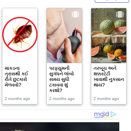
માકડના
પરફ્યુમની
તરબૂચ અને
ત્રાસથી કઈ
સુગંધને લાંબો
શક્કરટેટી
રીતે છુટકારો
સમય સુધી
ખાવાથી નુકસાન
મેળવવો?
ટકાવવા શું
થાય?
કરશો?
2 months ago
2 months ago
2 months ago