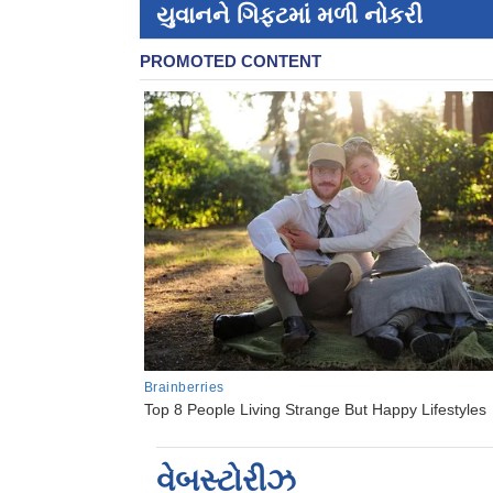
યુવાનને ગિફ્ટમાં મળી નોકરી
વેબસ્ટોરીઝ