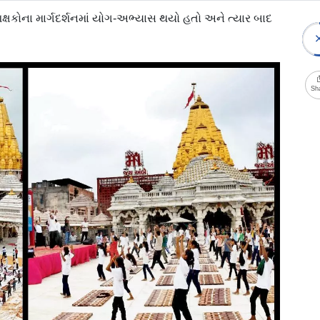
ક્ષકોના માર્ગદર્શનમાં યોગ-અભ્યાસ થયો હતો અને ત્યાર બાદ
Sh