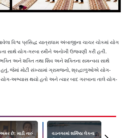
વેલા વિશ્વ પ્રસિદ્ધ યાત્રાધામ અંબાજીના ચાચર ચોકમાં યોગ
કતા સાથે યોગ-ગરબા રમીને અનોખી ઉજવણી કરી હતી.
 ‘ભક્તિ અને શક્તિ તથા શિવ અને શક્તિના સમન્વય સાથે
ું, જેમાં મોટી સંખ્યામાં ગ્રામજનો, શ્રદ્ધાળુઓએ યોગ-
શનમાં યોગ-અભ્યાસ થયો હતો અને ત્યાર બાદ ગરબાના તાલે યોગ-
મર છે: માડી તારું
વડનગરમાં શર્મિષ્ઠા લેકના
બિપરજૉય વા