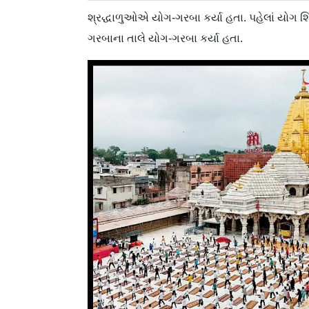
શ્રદ્ધાળુઓએ યોગ-ગરબા કર્યા હતા. પહેલાં યોગ શિ
ગરબાના તાલે યોગ-ગરબા કર્યા હતા.