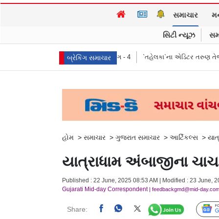
સમાચાર
મ
સિટી ન્યૂઝ
સમ
ીકો, પ્રભાવ, અને લક્ષણો ભાગ - 4
`તહેલકા`ના એડિટર તરુણ તેજપાલ દોષિત, ૨૦૧૩મા
બ્રેકિંગ સમાચાર
હોમ
>
સમાચાર
>
ગુજરાત સમાચાર
>
આર્ટિકલ્સ
>
યાત
યાત્રાધામ અંબાજીના ચા
Published : 22 June, 2025 08:53 AM | Modified : 23 June, 
Gujarati Mid-day Correspondent
| feedbackgmd@mid-day.co
Share: