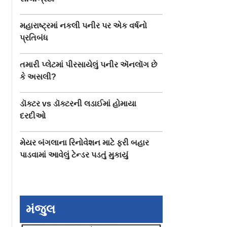
મહારાષ્ટ્રમાં નકલી પનીર પર એક વર્ષનો
પ્રતિબંધ
તમારી પ્લેટમાં પીરસાયેલું પનીર ઍનલૉગ છે
કે અસલી?
ડૉક્ટર vs ડૉક્ટરની લડાઈમાં હોમાયા
દરદીઓ
મેયર બંગલાના રિનોવેશન માટે ફરી બહાર
પાડવામાં આવેલું ટેન્ડર પડતું મુકાયું
મંજુલ
વાઝોડાને
૨ મિનિટ ૩૯ સેકન્ડમાં ૧૦
બ્રહ્માકુમારી રાજય