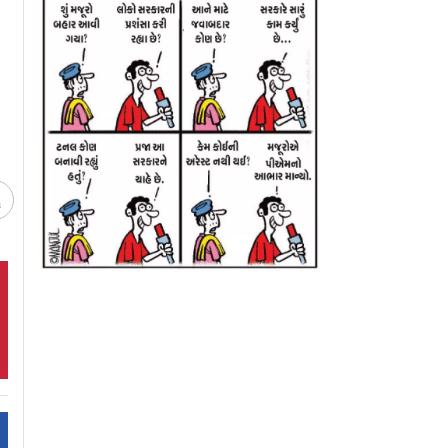
ીઓ ડૂબ્યા
મંત્રો બોલી રેકૉર્ડબુકમાં
દાદી રતનમોહિનીજીન
સ્થાન મેળવ્યું વડોદરાની
૧૦૧ વર્ષની ઉંમરે ન
બાળકી
ચ