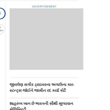
ADVERTISEMENT
are
જીવલેણ સગીર ડ્રાઇવરના અગાઉના કાર-
સ્ટન્ટ‍્સ જોઈને જામીન રદ કર્યા કોર્ટે
શાહરુખ ખાન છે ભારતની સૌથી મૂલ્યવાન
સેલિબ્રિટી