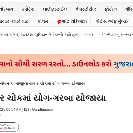
નોરંજન
સ્પોર્ટ્સ
લાઈફસ્ટાઈલ
વેબસ્ટોરીઝ
ફોટોઝ
વીડ
ાચાર તમારે માટે
કૉલમ
શૉટ વિડિઓઝ
વોઈસ ઑફ મુંબઈ
ં જુનિયર રિપોર્ટરનો કર્યો હતો બળાત્કાર
કેજરીવાલનું ઇન્સ્ટાગ્રામ એકાઉન્ટ ભાર
્રાધામ અંબાજીના ચાચર ચોકમાં યોગ-ગરબા યોજાયા
ચર ચોકમાં યોગ-ગરબા યોજાયા
2025 06:54 AM | IST | Gandhinagar
m
Follow Us