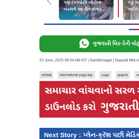
પણ દાનચોરી! નોટોના
કંકુ ખ
બંડલને આ રીતે સંતાડતો
ગાઈને
હતો કર્મચારી
પડેલાં
23 June, 2025 06:54 AM IST | Gandhinagar | Gujarati Mid-
ambaji
international yoga day
yoga
gujarat
n
Next Story : પ્લેન-ક્રૅશ પછી મેડ