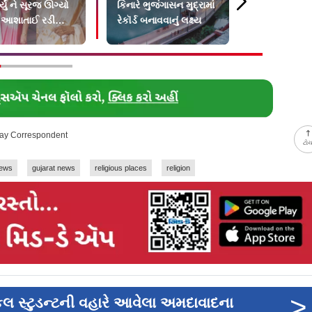
ર્યું ને સૂરજ ઊગ્યો
કિનારે ભુજંગાસન મુદ્રામાં
ભૂલીને કચ્છ
 આશાતાઈ રડી
રેકૉર્ડ બનાવવાનું લક્ષ્ય
યોગમાં
day Correspondent
ટો
ews
gujarat news
religious places
religion
>
િકલ સ્ટુડન્ટની વહારે આવેલા અમદાવાદના