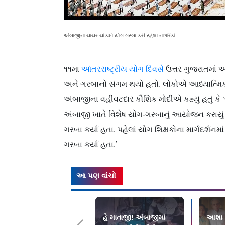
અંબાજીના ચાચર ચોકમાં યોગ-ગરબા કરી રહેલા નાગરિકો.
૧૧મા
આંતરરાષ્ટ્રીય યોગ દિવસે
ઉત્તર ગુજરાતમાં આ
અને ગરબાનો સંગમ થયો હતો. લોકોએ આધ્યાત્મિ
અંબાજીના વહીવટદાર કૌશિક મોદીએ કહ્યું હતું કે
અંબાજી ખાતે વિશેષ યોગ-ગરબાનું આયોજન કરાયું હત
ગરબા કર્યા હતા. પહેલાં યોગ શિક્ષકોના માર્ગદર્
ગરબા કર્યા હતા.’
આ પણ વાંચો
હે માતાજી! અંબાજીમાં
આશા અ