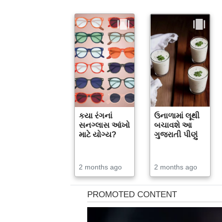
કયા રંગનાં
ઉનાળામાં લૂથી
સનગ્લાસ આંખો
બચાવશે આ
માટે યોગ્ય?
ગુજરાતી પીણું
2 months ago
2 months ago