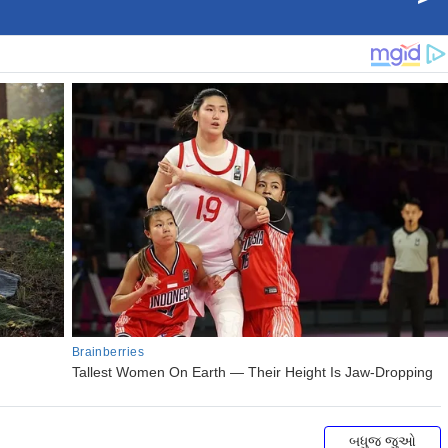
બધુજ જુઓ