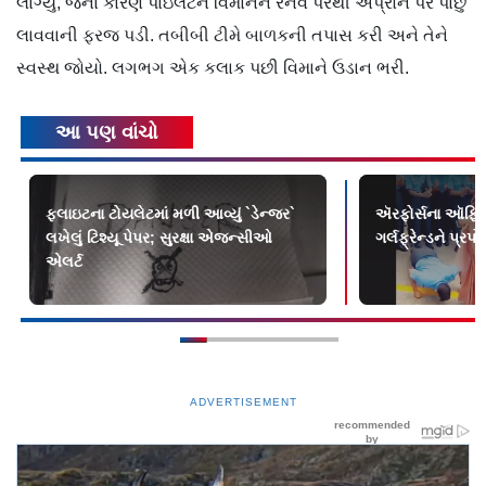
લાગ્યું, જેના કારણે પાઇલટને
વિમાનને
રનવે
પરથી
એપ્રોન
પર પાછું
લાવવાની
ફરજ પડી. તબીબી
ટીમે
બાળકની તપાસ કરી અને તેને
સ્વસ્થ જોયો. લગભગ એક કલાક પછી
વિમાને
ઉડાન
ભરી.
આ પણ વાંચો
ફ્લાઇટના ટોયલેટમાં મળી આવ્યું `ડેન્જર`
ઍરફોર્સના ઑફિસ
લખેલું ટિશ્યૂ પેપર; સુરક્ષા એજન્સીઓ
ગર્લફ્રેન્ડને પ્રપોઝ
એલર્ટ
ADVERTISEMENT