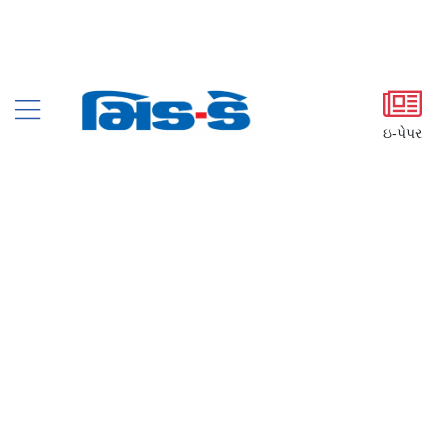
ઇ-પેપર