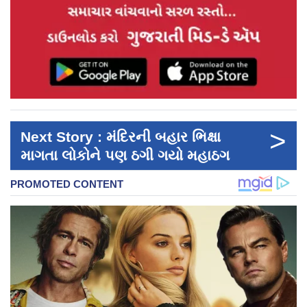
>
Next Story : મંદિરની બહાર ભિક્ષા
માગતા લોકોને પણ ઠગી ગયો મહાઠગ