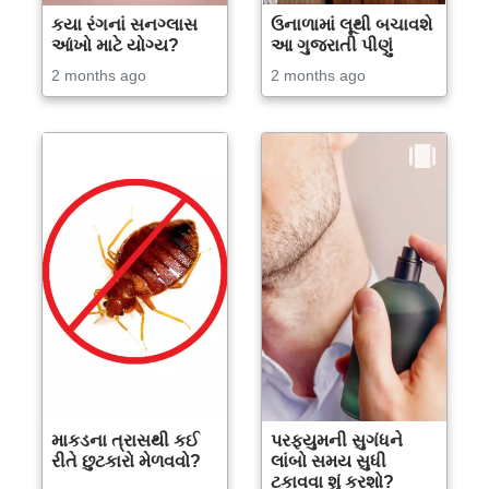
કયા રંગનાં સનગ્લાસ
ઉનાળામાં લૂથી બચાવશે
આંખો માટે યોગ્ય?
આ ગુજરાતી પીણું
2 months ago
2 months ago
માકડના ત્રાસથી કઈ
પરફ્યુમની સુગંધને
રીતે છુટકારો મેળવવો?
લાંબો સમય સુધી
ટકાવવા શું કરશો?