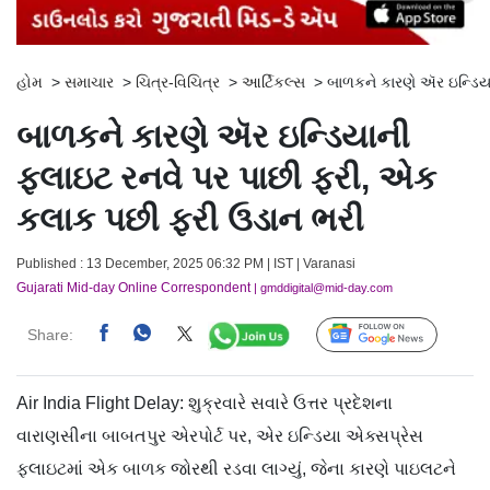
હોમ
>
સમાચાર
>
ચિત્ર-વિચિત્ર
>
આર્ટિકલ્સ
>
બાળકને કારણે ઍર ઇન્ડિય
બાળકને કારણે ઍર ઇન્ડિયાની
ફ્લાઇટ રનવે પર પાછી ફરી, એક
કલાક પછી ફરી ઉડાન ભરી
Published : 13 December, 2025 06:32 PM | IST | Varanasi
Gujarati Mid-day Online Correspondent
| gmddigital@mid-day.com
Share:
Follow Us
Air India Flight Delay: શુક્રવારે સવારે ઉત્તર પ્રદેશના
વારાણસીના બાબતપુર એરપોર્ટ પર, એર ઇન્ડિયા એક્સપ્રેસ
ફ્લાઇટમાં એક બાળક જોરથી રડવા લાગ્યું, જેના કારણે પાઇલટને