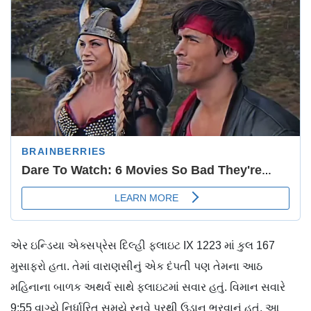
એર ઇન્ડિયા
એક્સપ્રેસ
દિલ્હી ફ્લાઇટ
IX 1223
માં
કુલ
167
મુસાફરો
હતા. તેમાં
વારાણસીનું
એક દંપતી પણ તેમના આઠ
મહિનાના બાળક
અથર્વ
સાથે
ફ્લાઇટમાં
સવાર હતું. વિમાન સવારે
9:55 વાગ્યે નિર્ધારિત સમયે
રનવે
પરથી
ઉડાન
ભરવાનું હતું. આ