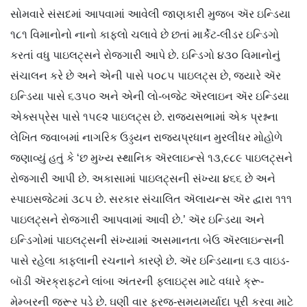
સોમવારે
સંસદમાં
આપવામાં આવેલી જાણકારી મુજબ
ઍર
ઇન્ડિયા
૧૮૧
વિમાનોનો
નાનો કાફલો ચલાવે છે છતાં
માર્કેટ
-લીડર
ઇન્ડિગો
કરતાં વધુ
પાઇલટ્સને
રોજગારી આપે છે.
ઇન્ડિગો
૪૩૦
વિમાનોનું
સંચાલન કરે છે અને એની પાસે ૫૦૮૫
પાઇલટ્સ
છે, જ્યારે
ઍર
ઇન્ડિયા પાસે ૬૩૫૦ અને એની લો-બજેટ
ઍરલાઇન
ઍર
ઇન્ડિયા
એક્સપ્રેસ
પાસે ૧૫૯૨
પાઇલટ્સ
છે.
રાજ્યસભામાં
એક
પ્રશ્નના
લેખિત જવાબમાં નાગરિક ઉડ્ડયન
રાજ્યપ્રધાન
મુરલીધર
મોહોળે
જણાવ્યું
હતું કે ‘છ મુખ્ય સ્થાનિક
ઍરલાઇન્સે
૧૩,૯૮૯
પાઇલટ્સને
રોજગારી આપી છે.
અકાસામાં
પાઇલટ્સની
સંખ્યા ૪૬૬ છે અને
સ્પાઇસજેટમાં
૩૮૫ છે. સરકાર સંચાલિત
ઍલાયન્સ
ઍર
દ્વારા ૧૧૧
પાઇલટ્સને
રોજગારી આપવામાં આવી છે.’
ઍર
ઇન્ડિયા અને
ઇન્ડિગોમાં
પાઇલટ્સની
સંખ્યામાં અસમાનતા બેઉ
ઍરલાઇન્સની
પાસે રહેલા
કાફલાની
રચનાને કારણે છે.
ઍર
ઇન્ડિયાના ૬૩
વાઇડ
-
બૉડી
ઍરક્રાફ્ટને
લાંબા અંતરની
ફ્લાઇટ્સ
માટે વધારે
ક્રૂ
-
મેમ્બરની જરૂર પડે છે. ઘણી વાર ફરજ-
સમયમર્યાદા
પૂરી કરવા માટે