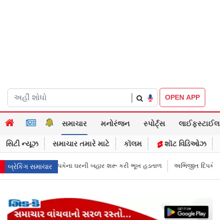
|
OPEN APP
સમાચાર
મનોરંજન
સ્પોર્ટ્સ
લાઈફસ્ટાઈલ
સિટી ન્યૂઝ
સમાચાર તમારે માટે
કૉલમ
શૉટ વિડિઓઝ
ર શરૂ કરી ભૂખ હડતાળ
અભિજીત દિપકેએ CJPની નવી નીતિ જાહેર કરી, સપ્ટેમ્બર
બ્રેકિંગ સમાચાર