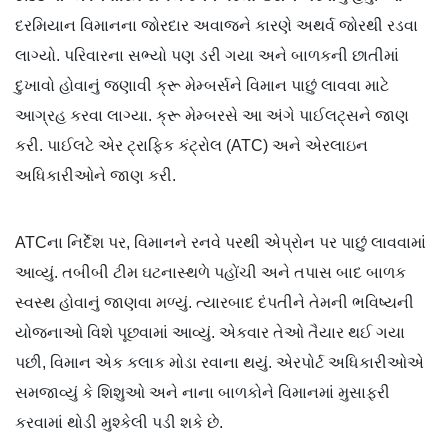
દરમિયાન
વિમાનના
જોરદાર અવાજને કારણે
અથર્વ
જોરથી રડવા
લાગ્યો. પરિવારના સભ્યો પણ
ડરી
ગયા અને બાળકની
છાતીમાં
દુખાવો હોવાનું જણાવી
ક્રૂ
મેમ્બર્સને
વિમાન પાછું લાવવા માટે
આગ્રહ કરવા લાગ્યા.
ક્રૂ
મેમ્બરસે
આ અંગે
પાઈલટ્સ
ને
જાણ
કરી.
પા
ઈ
લટે
એર ટ્રાફિક કંટ્રોલ (
ATC)
અને
એરલાઇન
અધિકારીઓને જાણ કરી.
ATC
ના
નિર્દેશ પર,
વિમાનને
રનવે
પરથી
એપ્રોન
પર પાછું લાવવામાં
આવ્યું. તબીબી ટીમ
ઘટનાસ્થળે
પહોંચી અને તપાસ બાદ બાળક
સ્વસ્થ હોવાનું જાણવા મળ્યું. ત્યારબાદ દંપતીને તેમની ભવિષ્યની
યોજનાઓ વિશે પૂછવામાં આવ્યું. એકવાર તેઓ તૈયાર થઈ ગયા
પછી, વિમાન એક કલાક
મોડા
રવાના થયું.
એરપોર્ટ
અધિકારીઓએ
સમજાવ્યું કે
શિશુઓ
અને નાના બાળકોને
વિમાનમાં
મુસાફરી
કરવામાં થોડી મુશ્કેલી પડી શકે છે.