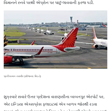
વિમાનને રનવે પરથી એપ્રોન પર પાછું લાવવાની ફરજ પડી.
પ્રતીકાત્મક તસવીર (સૌજન્ય: મિડ-ડે)
શુક્રવારે સવારે ઉત્તર પ્રદેશના
વારાણસીના
બાબતપુર
એરપોર્ટ
પર,
એર ઇન્ડિયા
એક્સપ્રેસ
ફ્લાઇટમાં
એક બાળક જોરથી રડવા