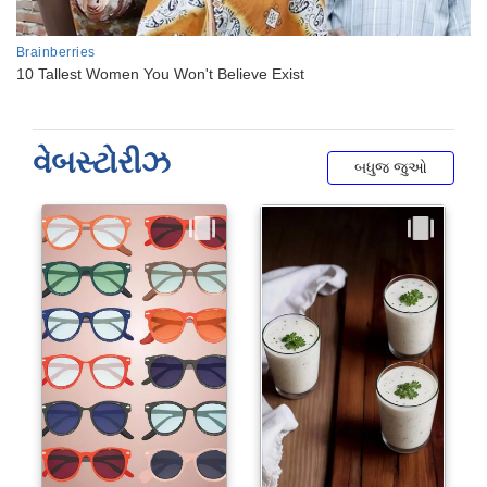
વેબસ્ટોરીઝ
બધુજ જુઓ