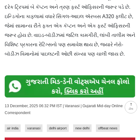
દરેક
ટ્રિપમાં
બે કૅપ્ટન અને ત્રણ ફર્સ્ટ
ઑફિસરની
જરૂર પડે છે.
ઇન્ડિગોના
કાફલામાં
વધારે સિંગલ-
આઇલ
ઍરબસ
A320
ફ્લીટ
છે,
જેમાં સામાન્ય રીતે ફક્ત એક કૅપ્ટન અને એક ફર્સ્ટ
ઑફિસરની
જરૂર હોય છે.
વાઇડ-બૉડીઝમાં
જટિલ કામગીરી, લાંબી તાલીમ અને
વિશિષ્ટ પ્રકારના
રેટિંગ્સનો
પણ સમાવેશ થાય છે, જ્યારે
નૅરો-
બૉડીઝ
વિમાનોમાં
પાઇલટની
ઓછી સંખ્યા પણ ચાલી જાય છે.
13 December, 2025 06:32 PM IST | Varanasi | Gujarati Mid-day Online
ટોચ
Correspondent
air india
varanasi
delhi airport
new delhi
offbeat news