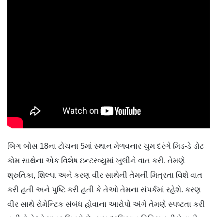
બિગ બોસ 18ના ટોચના 5માં સ્થાન મેળવનાર ચુમ દરંગે મિડ-ડે ડોટ
કોમ સાથેના એક વિશેષ ઇન્ટરવ્યુમાં ખુલીને વાત કરી. તેમણે
શ્રુતિકા, શિલ્પા અને કરણ વીર સાથેની તેમની મિત્રતા વિશે વાત
કરી હતી અને પુષ્ટિ કરી હતી કે તેઓ તેમના સંપર્કમાં રહેશે. કરણ
વીર સાથે રોમેન્ટિક સંબંધ હોવાના આરોપો અંગે તેમણે સ્પષ્ટતા કરી