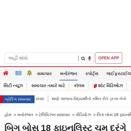
|
OPEN APP
સમાચાર
મનોરંજન
સ્પોર્ટ્સ
લાઈફસ્ટાઈલ
સિટી ન્યૂઝ
સમાચાર તમારે માટે
કૉલમ
શૉટ વિડિઓઝ
નો રમુજી સંવાદ
થાણે: શાળાના વિદ્યાર્થીનો કથિત રીતે ડ્રગ્સ લેતો વીડિયો વાયરલ
બ્રેકિંગ સમાચાર
હોમ
>
મનોરંજન
>
ટેલિવિઝન સમાચાર
>
વીડિયોઝ
>
બિગ બોસ 18 ફાઇનલિસ
બિગ બોસ 18 ફાઇનલિસ્ટ ચુમ દરંગે