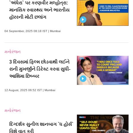
`અંધેરા` પર કરણવીર મલ્હોત્રા:
માનસિક સ્વાસ્થ્ય અને ભારતીય
હૉરરની મોટી છલાંગ
04 September, 2025 08:18 IST | Mumbai
મનોરંજન
3 દિવસમાં ફિલ્મ છોડવાથી લઈને
રાની મુખર્જીને ડિરેક્ટ કરવા સુધી-
આશિમા છિબ્બર
12 August, 2025 06:52 IST | Mumbai
મનોરંજન
દિગ્દર્શક સુનીલ શાનબાગ `ધ હોર્સ`
વિશે વાત કરી