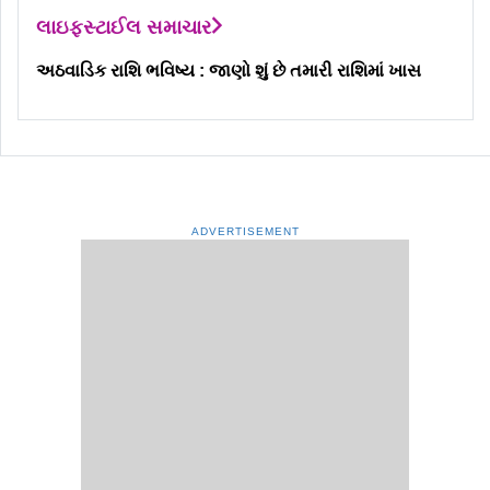
લાઇફસ્ટાઈલ સમાચાર
અઠવાડિક રાશિ ભવિષ્ય : જાણો શું છે તમારી રાશિમાં ખાસ
ADVERTISEMENT