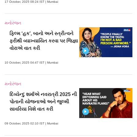
17 October, 2025 08:24 IST | Mumbai
મનોરંજન
ફિલ્મ ‘હક’, બાનો અને સ્ત્રીત્વને
ફરીથી વ્યાખ્યાયિત કરવા પર જિજ્ઞા
વોરાએ વાત કરી
10 October, 2025 04:47 IST | Mumbai
મનોરંજન
દિવ્યેન્દુ શર્માએ નવરાત્રી 2025 ની
પોતાની યોજનાઓ અને જુલ્મી
સાવરિયા વિશે વાત કરી
09 October, 2025 02:10 IST | Mumbai