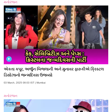
મનોરંજન
એકતા કપૂર, અર્જુન બિજલાની અને મુનાવર ફારુકીએ ક્રિસ્ટલ
ડિસોઝાનો જન્મદિવસ ઉજવ્યો
03 March, 2025 08:03 IST | Mumbai
મનોરંજન