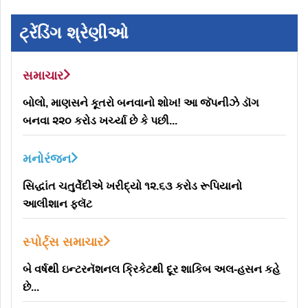
ટ્રેંડિંગ શ્રેણીઓ
સમાચાર
બોલો, માણસને કૂતરો બનવાનો શોખ! આ જૅપનીઝે ડૉગ
બનવા ૨૨૦ કરોડ ખર્ચ્યા છે કે પછી...
મનોરંજન
સિદ્ધાંત ચતુર્વેદીએ ખરીદ્યો ૧૨.૬૩ કરોડ રૂપિયાનો
આલીશાન ફ્લૅટ
સ્પોર્ટ્સ સમાચાર
બે વર્ષથી ઇન્ટરનૅશનલ ક્રિકેટથી દૂર શાકિબ અલ-હસન કહે
છે...