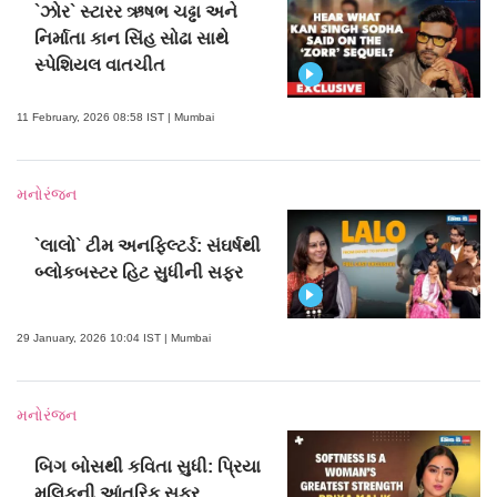
`ઝોર` સ્ટારર ઋષભ ચઢ્ઢા અને
નિર્માતા કાન સિંહ સોઢા સાથે
સ્પેશિયલ વાતચીત
11 February, 2026 08:58 IST | Mumbai
મનોરંજન
`લાલો` ટીમ અનફિલ્ટર્ડ: સંઘર્ષથી
બ્લોકબસ્ટર હિટ સુધીની સફર
29 January, 2026 10:04 IST | Mumbai
મનોરંજન
બિગ બોસથી કવિતા સુધી: પ્રિયા
મલિકની આંતરિક સફર