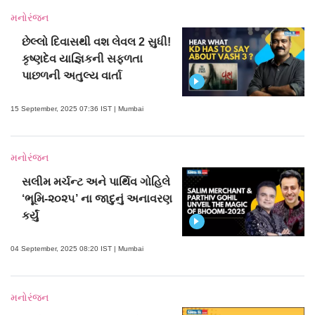
મનોરંજન
છેલ્લો દિવાસથી વશ લેવલ 2 સુધી!
કૃષ્ણદેવ યાજ્ઞિકની સફળતા
પાછળની અતુલ્ય વાર્તા
15 September, 2025 07:36 IST | Mumbai
મનોરંજન
સલીમ મર્ચન્ટ અને પાર્થિવ ગોહિલે
‘ભૂમિ-૨૦૨૫’ ના જાદુનું અનાવરણ
કર્યું
04 September, 2025 08:20 IST | Mumbai
મનોરંજન