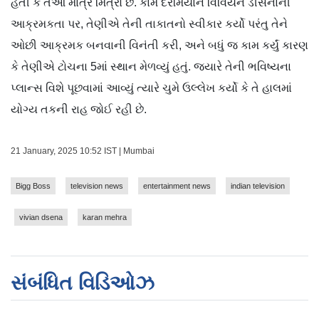
હતી કે તેઓ માત્ર મિત્રો છે. કામ દરમિયાન વિવિયન ડીસેનાની
આક્રમકતા પર, તેણીએ તેની તાકાતનો સ્વીકાર કર્યો પરંતુ તેને
ઓછી આક્રમક બનવાની વિનંતી કરી, અને બધું જ કામ કર્યું કારણ
કે તેણીએ ટોચના 5માં સ્થાન મેળવ્યું હતું. જ્યારે તેની ભવિષ્યના
પ્લાન્સ વિશે પૂછવામાં આવ્યું ત્યારે ચુમે ઉલ્લેખ કર્યો કે તે હાલમાં
યોગ્ય તકની રાહ જોઈ રહી છે.
21 January, 2025 10:52 IST | Mumbai
Bigg Boss
television news
entertainment news
indian television
vivian dsena
karan mehra
સંબંધિત વિડિઓઝ