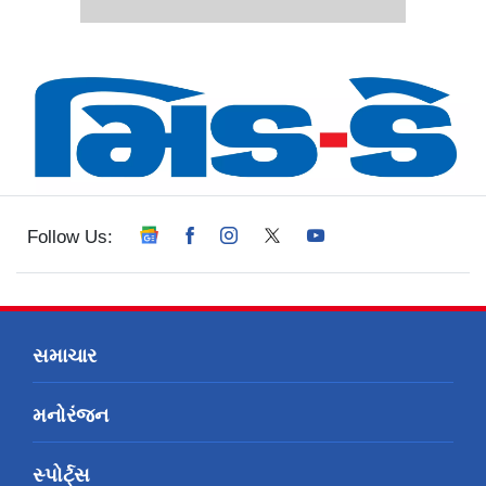
Follow Us:
સમાચાર
મનોરંજન
સ્પોર્ટ્સ