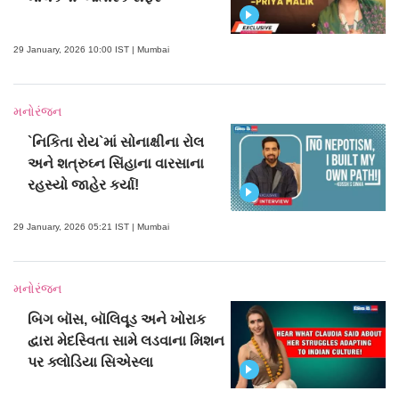
29 January, 2026 10:00 IST | Mumbai
મનોરંજન
`નિકિતા રોય`માં સોનાક્ષીના રોલ
અને શત્રુઘ્ન સિંહાના વારસાના
રહસ્યો જાહેર કર્યા!
29 January, 2026 05:21 IST | Mumbai
મનોરંજન
બિગ બૉસ, બૉલિવૂડ અને ખોરાક
દ્વારા મેદસ્વિતા સામે લડવાના મિશન
પર ક્લોડિયા સિએસ્લા