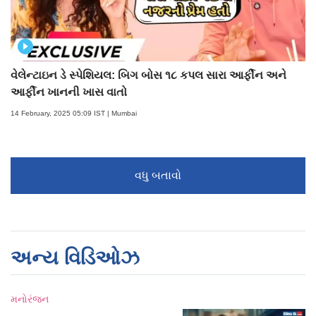
વેલેન્ટાઇન ડે સ્પેશિયલ: બિગ બોસ ૧૮ કપલ સારા આર્ફીન અને
આર્ફીન ખાનની ખાસ વાતો
14 February, 2025 05:09 IST | Mumbai
વધુ બતાવો
અન્ય વિડિઓઝ
મનોરંજન