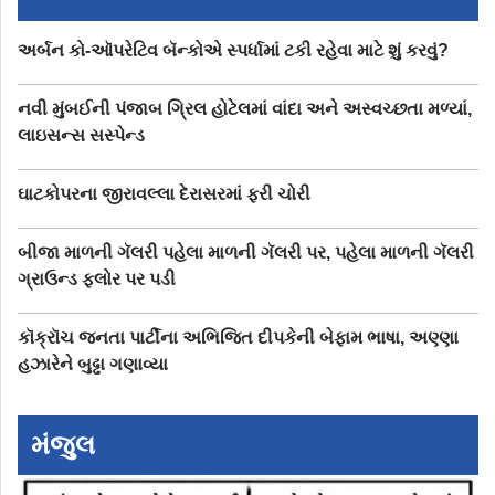
અર્બન કો-ઑપરેટિવ બૅન્કોએ સ્પર્ધામાં ટકી રહેવા માટે શું કરવું?
નવી મુંબઈની પંજાબ ગ્રિલ હોટેલમાં વાંદા અને અસ્વચ્છતા મળ્યાં,
લાઇસન્સ સસ્પેન્ડ
ઘાટકોપરના જીરાવલ્લા દેરાસરમાં ફરી ચોરી
બીજા માળની ગૅલરી પહેલા માળની ગૅલરી પર, પહેલા માળની ગૅલરી
ગ્રાઉન્ડ ફ્લોર પર પડી
કૉક્રૉચ જનતા પાર્ટીના અભિજિત દીપકેની બેફામ ભાષા, અણ્ણા
હઝારેને બુઢ્ઢા ગણાવ્યા
મંજુલ