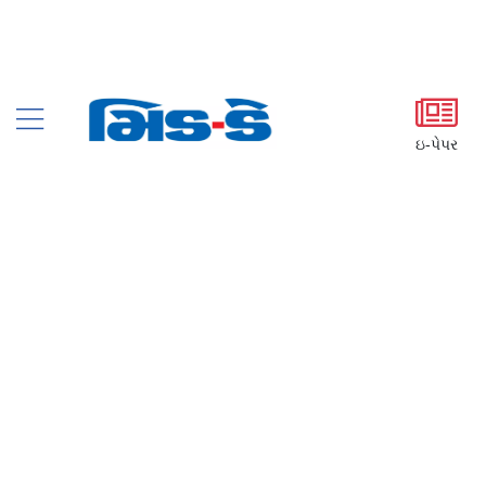
ઇ-પેપર