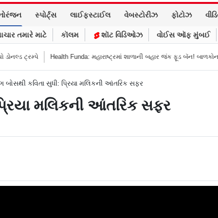
નોરંજન
સ્પોર્ટ્સ
લાઈફસ્ટાઈલ
વેબસ્ટોરીઝ
ફોટોઝ
વીડ
ાચાર તમારે માટે
કૉલમ
શૉટ વિડિઓઝ
વોઈસ ઑફ મુંબઈ
રમ્પે
Health Funda: મહારાષ્ટ્રમાં શાળાની બહાર જંક ફૂડ બૅન! બાળકોના સ્વાસ્થ્ય
ગ બોસથી કવિતા સુધી: પ્રિયા મલિકની આંતરિક સફર
 પ્રિયા મલિકની આંતરિક સફર