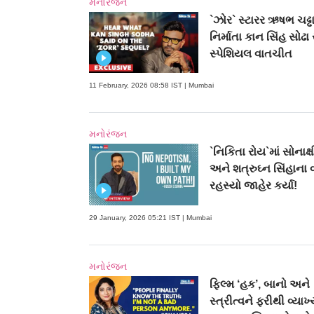
મનોરંજન
`ઝોર` સ્ટારર ઋષભ ચઢ્ઢ
નિર્માતા કાન સિંહ સોઢા 
સ્પેશિયલ વાતચીત
11 February, 2026 08:58 IST | Mumbai
મનોરંજન
`નિકિતા રોય`માં સોનાક્
અને શત્રુઘ્ન સિંહાના 
રહસ્યો જાહેર કર્યા!
29 January, 2026 05:21 IST | Mumbai
મનોરંજન
ફિલ્મ ‘હક’, બાનો અને
સ્ત્રીત્વને ફરીથી વ્યા