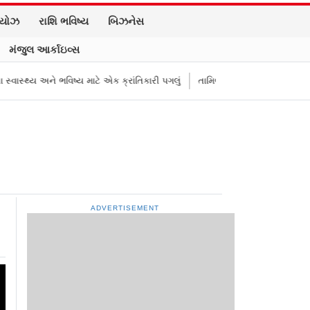
િયોઝ
રાશિ ભવિષ્ય
બિઝનેસ
મંજુલ આર્કાઇવ્સ
 અને ભવિષ્ય માટે એક ક્રાંતિકારી પગલું
તામિલનાડુના મુખ્ય પ્રધાન વિજયની પત્ન
ADVERTISEMENT