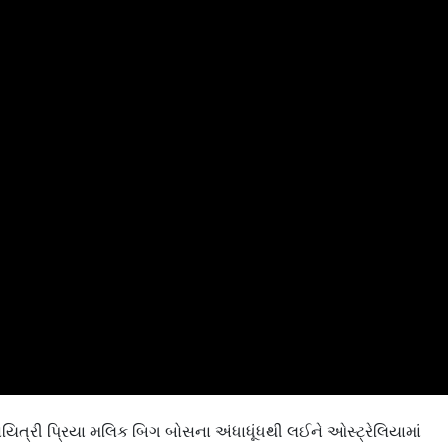
કવયિત્રી પ્રિયા મલિક બિગ બોસના અંધાધૂંધથી લઈને ઓસ્ટ્રેલિયામાં