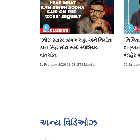
`ઝોર` સ્ટારર ઋષભ ચઢ્ઢા અને નિર્માતા
`નિકિતા
કાન સિંહ સોઢા સાથે સ્પેશિયલ
શત્રુઘ્
વાતચીત
જાહેર કર
11 February, 2026 08:58 IST | Mumbai
29 January
અન્ય વિડિઓઝ