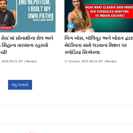
 રોય`માં સોનાક્ષીના રોલ અને
બિગ બૉસ, બૉલિવૂડ અને ખોરાક દ્વાર
ન સિંહાના વારસાના રહસ્યો
મેદસ્વિતા સામે લડવાના મિશન પર
્યા!
ક્લોડિયા સિએસ્લા
, 2026 05:21 IST | Mumbai
17 October, 2025 08:24 IST | Mumbai
વધુ બતાવો