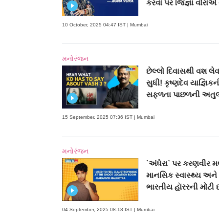
કરવા પર જિજ્ઞા વોરાએ
10 October, 2025 04:47 IST | Mumbai
મનોરંજન
છેલ્લો દિવાસથી વશ લે
સુધી! કૃષ્ણદેવ યાજ્ઞિકન
સફળતા પાછળની અતુલ્ય
15 September, 2025 07:36 IST | Mumbai
મનોરંજન
`અંધેરા` પર કરણવીર મલ
માનસિક સ્વાસ્થ્ય અને
ભારતીય હૉરરની મોટી 
04 September, 2025 08:18 IST | Mumbai