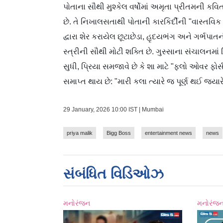
પોતાના સૌથી મુશ્કેલ વર્ષોમાં અમૃતા પ્રીતમની કવ
છે. તે નિખાલસતાથી પોતાની કારકિર્દીની "વાસ્તવિક આવ
દ્વારા શેર કરાયેલ છૂટાછેડા, હૃદયભંગ અને ગર્ભપ
સ્ત્રીની સૌથી મોટી શક્તિ છે. ગુસ્સાના સંચાલનમા
સુધી, પ્રિયા સમજાવે છે કે શા માટે "ફ્લો ઓવર ફ
સમાપ્ત થાય છે: "મારી કલા ત્યારે જ પૂર્ણ થઈ જ્યાર
29 January, 2026 10:00 IST | Mumbai
priya malik
Bigg Boss
entertainment news
news
સંબંધિત વિડિઓઝ
મનોરંજન
મનોરંજ