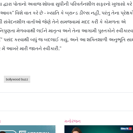
િતા દ્વારા પોતાનો અવાજ શોધવા સુધીની પરિવર્તનશીલ સફરનો ખુલાસો કરે
ક" વિશે વાત કરે છે - ખ્યાતિ કે બ્રાન્ડ ડીલ્સ નહીં, પરંતુ તેના પ્રેક્ષક
ાતની સંવેદનશીલ વાર્તાઓ જેણે તેને સમજવામાં મદદ કરી કે કોમળતા એ
ં નિપુણતા મેળવવાથી લઈને માતૃત્વ અને તેના આગામી પુસ્તકોને સ્વીકારવ
ોર્સ" પસંદ કરવાથી બધું જ બદલાઈ ગયું, અને આ શક્તિશાળી અનુભૂતિ સા
ે મેં આખરે મારી જાતને સ્વીકારી."
bollywood buzz
ન
મનોરંજન