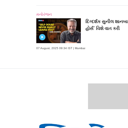
મનોરંજન
દિગ્દર્શક સુનીલ શાનબ
હોર્સ` વિશે વાત કરી
07 August, 2025 09:34 IST | Mumbai