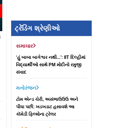
ટ્રેંડિંગ શ્રેણીઓ
ા
સમાચાર
‘હું બાબા બાગેશ્વર નથી...’: IIT દિલ્હીમાં
વિદ્યાર્થીઓ સાથે PM મોદીનો રમુજી
સંવાદ
મનોરંજન
ટોમ એન્ડ ચેરી, અસંભાઉઉઉ અને
પીધા પછી: ખડખડાટ હસાવશે આ
કૉમેડી ફિલ્મોના ટ્રેલર