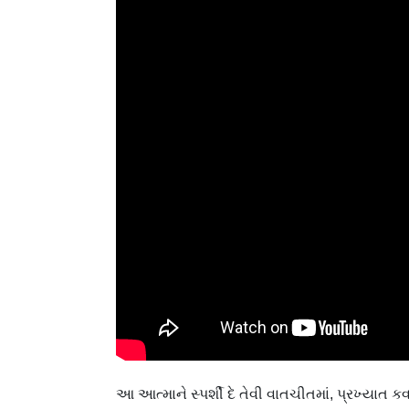
આ આત્માને સ્પર્શી દે તેવી વાતચીતમાં, પ્રખ્યાત 