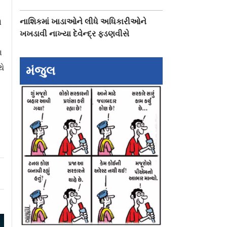
નાશિકમાં ખાડાઓને લીધે અધિકારીઓને
ો
ખખડાવી નાખ્યા દેવેન્દ્ર ફડણવીસે
ા
થે
મંજુલ