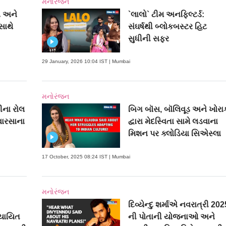
મનોરંજન
ા અને
`લાલો` ટીમ અનફિલ્ટર્ડ:
સાથે
સંઘર્ષથી બ્લોકબસ્ટર હિટ
સુધીની સફર
29 January, 2026 10:04 IST | Mumbai
મનોરંજન
ષીના રોલ
બિગ બૉસ, બૉલિવૂડ અને ખોરા
વારસાના
દ્વારા મેદસ્વિતા સામે લડવાના
મિશન પર ક્લોડિયા સિએસ્લા
17 October, 2025 08:24 IST | Mumbai
મનોરંજન
દિવ્યેન્દુ શર્માએ નવરાત્રી 202
ખ્યાયિત
ની પોતાની યોજનાઓ અને