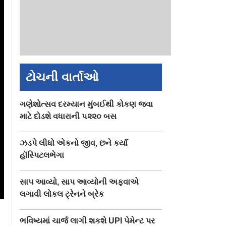
ટોચની વાર્તાઓ
ગણેશોત્સવ દરમ્યાન મુંબઈથી કોકણ જવા
માટે દોડશે વધારાની ૫૨૨૦ બસ
ઝડપે લીધો એકનો જીવ, છને કર્યા
હૉસ્પિટલભેગા
સાપ આવ્યો, સાપ આવ્યોની અફવાએ
લગાવી લોકલ ટ્રેનને બ્રેક
ભવિષ્યમાં ચાર્જ લાગી શકશે UPI પેમેન્ટ પર