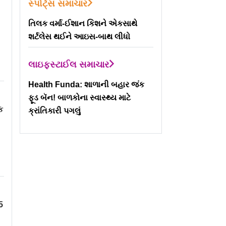
સ્પોર્ટ્સ સમાચાર
તિલક વર્મા-ઈશાન કિશને એકસાથે
શર્ટલેસ થઈને આઇસ-બાથ લીધો
લાઇફસ્ટાઈલ સમાચાર
Health Funda: શાળાની બહાર જંક
ફૂડ બૅન! બાળકોના સ્વાસ્થ્ય માટે
ક
ક્રાંતિકારી પગલું
5