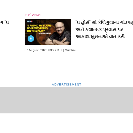
મનોરંજન
ાગ `ધ
`ધ હોર્સ` માં કેલિગુલાના ગાંડપ
અને કલાત્મક પ્રવાસ પર
આકાશ ખુરાનાએ વાત કરી
07 August, 2025 09:27 IST | Mumbai
ADVERTISEMENT