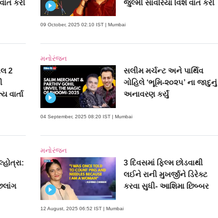
 વાત કરી
જુલ્મી સાવરિયા વિશે વાત કરી
09 October, 2025 02:10 IST | Mumbai
મનોરંજન
વલ 2
સલીમ મર્ચન્ટ અને પાર્થિવ
ી
ગોહિલે ‘ભૂમિ-૨૦૨૫’ ના જાદુનું
 વાર્તા
અનાવરણ કર્યું
04 September, 2025 08:20 IST | Mumbai
મનોરંજન
્હોત્રા:
3 દિવસમાં ફિલ્મ છોડવાથી
લઈને રાની મુખર્જીને ડિરેક્ટ
છલાંગ
કરવા સુધી- આશિમા છિબ્બર
12 August, 2025 06:52 IST | Mumbai