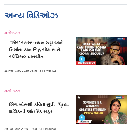
અન્ય વિડિઓઝ
મનોરંજન
`ઝોર` સ્ટારર ઋષભ ચઢ્ઢા અને
નિર્માતા કાન સિંહ સોઢા સાથે
સ્પેશિયલ વાતચીત
11 February, 2026 08:58 IST | Mumbai
મનોરંજન
બિગ બોસથી કવિતા સુધી: પ્રિયા
મલિકની આંતરિક સફર
29 January, 2026 10:00 IST | Mumbai