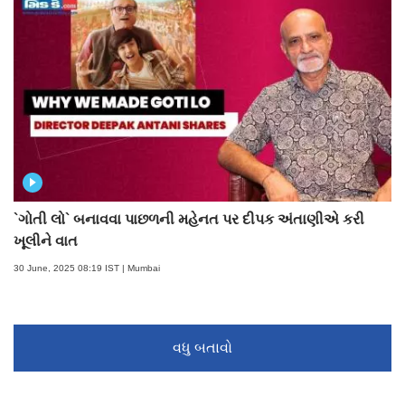
`ગોતી લો` બનાવવા પાછળની મહેનત પર દીપક અંતાણીએ કરી
ખૂલીને વાત
30 June, 2025 08:19 IST | Mumbai
વધુ બતાવો