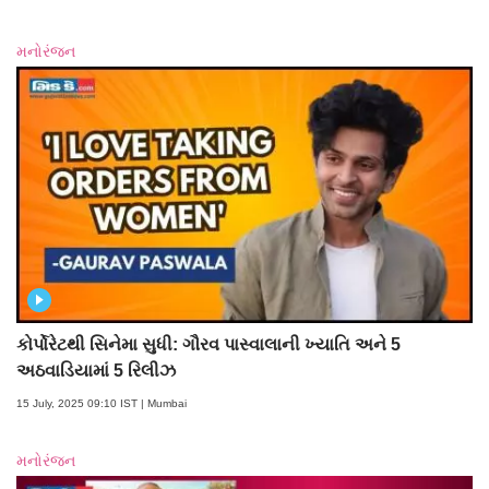
મનોરંજન
કોર્પોરેટથી સિનેમા સુધી: ગૌરવ પાસ્વાલાની ખ્યાતિ અને 5
અઠવાડિયામાં 5 રિલીઝ
15 July, 2025 09:10 IST | Mumbai
મનોરંજન