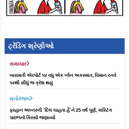
ટ્રેંડિંગ શ્રેણીઓ
સમાચાર
બારામતી ઍરપોર્ટ પર વધુ એક પ્લેન અકસ્માત, વિમાન રનવે
પરથી સીધું જ ક્રૅશ થયું
મનોરંજન
ફરહાન અખ્તરની `દિલ ચાહતા હૈ`ને 25 વર્ષ પૂર્ણ, કાસ્ટિંગ
પાછળનો કિસ્સો જણાવ્યો