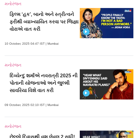
મનોરંજન
ફિલ્મ ‘હક’, બાનો અને સ્ત્રીત્વને
ફરીથી વ્યાખ્યાયિત કરવા પર જિજ્ઞા
વોરાએ વાત કરી
10 October, 2025 04:47 IST | Mumbai
મનોરંજન
દિવ્યેન્દુ શર્માએ નવરાત્રી 2025 ની
પોતાની યોજનાઓ અને જુલ્મી
સાવરિયા વિશે વાત કરી
09 October, 2025 02:10 IST | Mumbai
મનોરંજન
છેલ્લો દિવાસથી વશ લેવલ 2 સુધી!