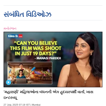
સંબંધિત વિડિઓઝ
મનોરંજન
‘મહારાણી’ મહિલાઓના બંધનની એક હૃદયસ્પર્શી વાર્તા, ખાસ
ઇન્ટરવ્યૂ
27 July, 2025 07:19 IST | Mumbai