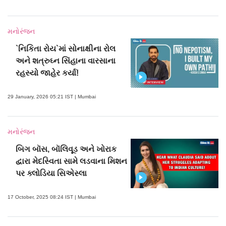
મનોરંજન
`નિકિતા રોય`માં સોનાક્ષીના રોલ
અને શત્રુઘ્ન સિંહાના વારસાના
રહસ્યો જાહેર કર્યા!
29 January, 2026 05:21 IST | Mumbai
મનોરંજન
બિગ બૉસ, બૉલિવૂડ અને ખોરાક
દ્વારા મેદસ્વિતા સામે લડવાના મિશન
પર ક્લોડિયા સિએસ્લા
17 October, 2025 08:24 IST | Mumbai