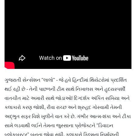
ગુજરાતી સેન્સેશન "લાલો" - જે હવે હિન્દીમાં થિયેટરોમાં પ્રદર્શિત
થઈ રહી છે - તેની પાછળની ટીમ સાથે નિખાલસ અને હૃદયસ્પર્શી
વાતચીત માટે અમારી સાથે જોડાઓ! દિગ્દર્શક અંકિત સખિયા અને
કલાકારો કરણ જોશી, રીવા રાચ્છ અને શ્રુહદ ગોસ્વામી તેમની
અદ્ભુત સફર વિશે ખુલીને વાત કરે છે. ગંભીર આત્મ-શંકા અને ટીકા
સામે લડવાથી લઈને તેમના જુસ્સાના પ્રોજેક્ટને "ડિવાઇન
બ્લોકબસ્ટર" બનતા જોવા સુધી, કલાકારો ફિલ્મના નિર્માણની