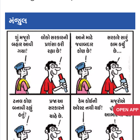
મંજુલ
OPEN APP