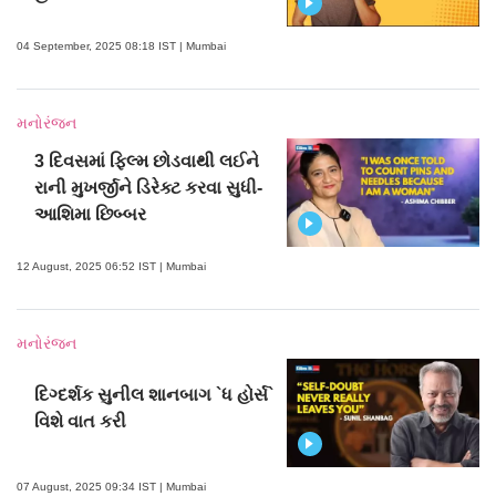
04 September, 2025 08:18 IST | Mumbai
મનોરંજન
3 દિવસમાં ફિલ્મ છોડવાથી લઈને
રાની મુખર્જીને ડિરેક્ટ કરવા સુધી-
આશિમા છિબ્બર
12 August, 2025 06:52 IST | Mumbai
મનોરંજન
દિગ્દર્શક સુનીલ શાનબાગ `ધ હોર્સ`
વિશે વાત કરી
07 August, 2025 09:34 IST | Mumbai