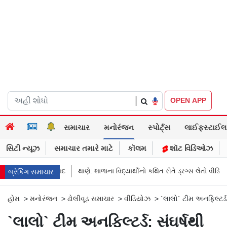
|
OPEN APP
સમાચાર
મનોરંજન
સ્પોર્ટ્સ
લાઈફસ્ટાઈલ
સિટી ન્યૂઝ
સમાચાર તમારે માટે
કૉલમ
શૉટ વિડિઓઝ
રમુજી સંવાદ
થાણે: શાળાના વિદ્યાર્થીનો કથિત રીતે ડ્રગ્સ લેતો વીડિયો વાયરલ, પ
બ્રેકિંગ સમાચાર
હોમ
>
મનોરંજન
>
ઢોલીવૂડ સમાચાર
>
વીડિયોઝ
>
`લાલો` ટીમ અનફિલ્ટર્ડ
`લાલો` ટીમ અનફિલ્ટર્ડ: સંઘર્ષથી