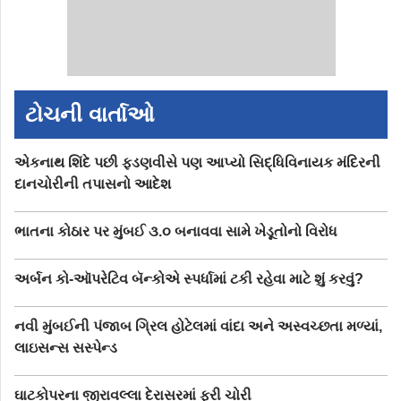
ટોચની વાર્તાઓ
એકનાથ શિંદે પછી ફડણવીસે પણ આપ્યો સિદ્ધિવિનાયક મંદિરની
દાનચોરીની તપાસનો આદેશ
ભાતના કોઠાર પર મુંબઈ ૩.૦ બનાવવા સામે ખેડૂતોનો વિરોધ
અર્બન કો-ઑપરેટિવ બૅન્કોએ સ્પર્ધામાં ટકી રહેવા માટે શું કરવું?
નવી મુંબઈની પંજાબ ગ્રિલ હોટેલમાં વાંદા અને અસ્વચ્છતા મળ્યાં,
લાઇસન્સ સસ્પેન્ડ
ઘાટકોપરના જીરાવલ્લા દેરાસરમાં ફરી ચોરી