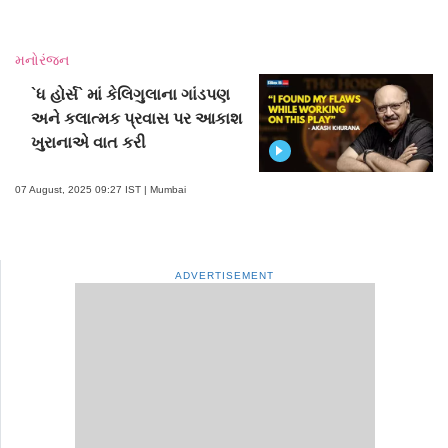
મનોરંજન
`ધ હોર્સ` માં કેલિગુલાના ગાંડપણ
અને કલાત્મક પ્રવાસ પર આકાશ
ખુરાનાએ વાત કરી
07 August, 2025 09:27 IST | Mumbai
ADVERTISEMENT