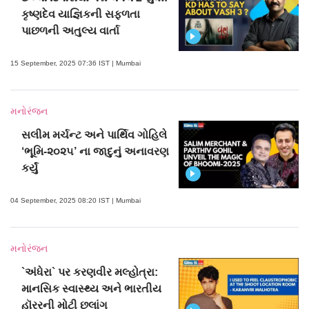
કૃષ્ણદેવ યાજ્ઞિકની સફળતા
પાછળની અતુલ્ય વાર્તા
15 September, 2025 07:36 IST | Mumbai
મનોરંજન
સલીમ મર્ચન્ટ અને પાર્થિવ ગોહિલે
‘ભૂમિ-૨૦૨૫’ ના જાદુનું અનાવરણ
કર્યું
04 September, 2025 08:20 IST | Mumbai
મનોરંજન
`અંધેરા` પર કરણવીર મલ્હોત્રા:
માનસિક સ્વાસ્થ્ય અને ભારતીય
હૉરરની મોટી છલાંગ