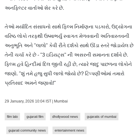
અનફિલ્ટર વાર્તાઓ શેર કરે છે.
તેઓ મર્યાદિત સંસાધનો સાથે ફિલ્મ નિર્માણના પડકારો, ઉદ્યોગના
વરિષ્ઠ લોકો તરફથી ઉષ્માભર્યું સ્વાગત મેળવવાની અતિવાસ્તવની
અનુભૂતિ અને "લાલો" કેવી રીતે દર્શકો સાથે ઊંડા સ્તરે જોડાયેલ છે
તેની ચર્ચા કરે છે - "3 ઇડિયટ્સ" ની અસરની સમાનતા દર્શાવે છે.
ફિલ્મ હવે હિન્દીમાં દિલ જીતી રહી છે, ત્યારે જાદુ પાછળના લોકોને
જાણો. "શું તમે હજુ સુધી લાલો જોયો છે? ટિપ્પણીઓમાં તમારો
પ્રતિસાદ અમને જણાવો!"
29 January, 2026 10:04 IST | Mumbai
film lalo
gujarati film
dhollywood news
gujaratis of mumbai
gujarati community news
entertainment news