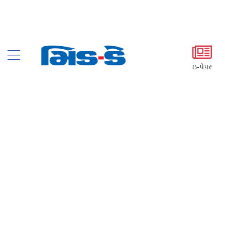
ઇ-પેપર