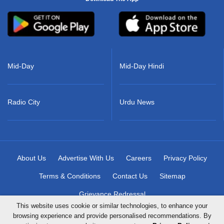
Mid-Day
Mid-Day Hindi
Radio City
Urdu News
About Us
Advertise With Us
Careers
Privacy Policy
Terms & Conditions
Contact Us
Sitemap
Grievance Redressal
This website uses cookie or similar technologies, to enhance your
browsing experience and provide personalised recommendations. By