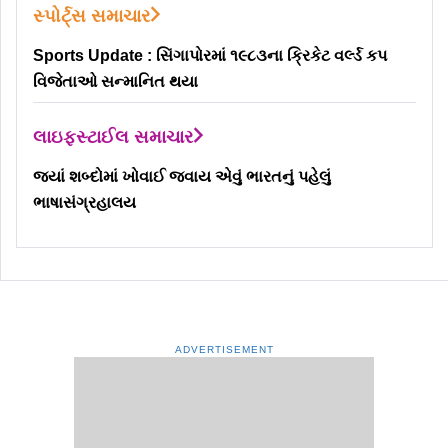
સ્પોર્ટ્સ સમાચાર
Sports Update : સિંગાપોરમાં ૧૯૮૩ના ક્રિકેટ વર્લ્ડ કપ
વિજેતાઓ સન્માનિત થયા
લાઇફસ્ટાઈલ સમાચાર
જ્યાં શબ્દોમાં ખોવાઈ જવાય એવું ભારતનું પહેલું
ભાષાસંગ્રહાલય
ADVERTISEMENT