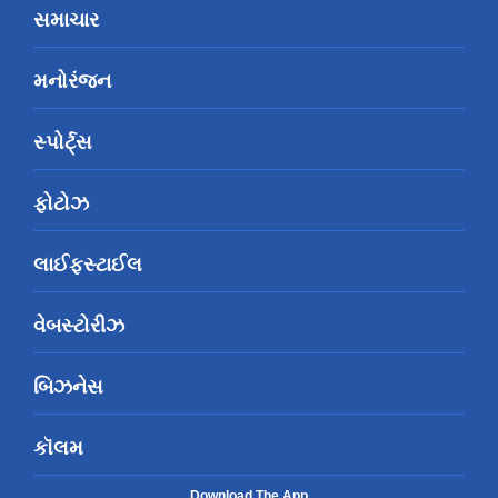
સમાચાર
મનોરંજન
સ્પોર્ટ્સ
ફોટોઝ
લાઈફસ્ટાઈલ
વેબસ્ટોરીઝ
બિઝનેસ
કૉલમ
Download The App