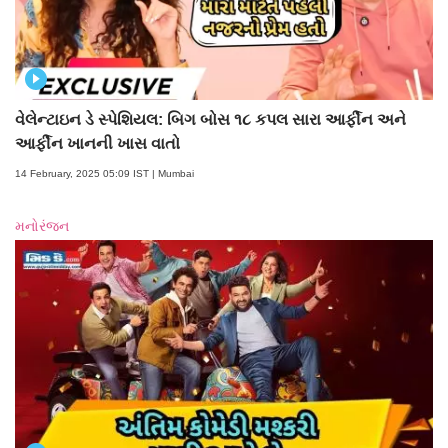
વેલેન્ટાઇન ડે સ્પેશિયલ: બિગ બોસ ૧૮ કપલ સારા આર્ફીન અને
આર્ફીન ખાનની ખાસ વાતો
14 February, 2025 05:09 IST | Mumbai
મનોરંજન