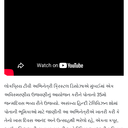
લોકપ્રિય ટીવી અભિનેત્રી ક્રિસ્ટલ ડિસોઝાએ મુંબઈમાં એક
અવિસ્મરણીય ઉજવણીનું આયોજન કરીને પોતાનો 35મો
જન્મદિવસ ભવ્ય રીતે ઉજવ્યો. અસંખ્ય હિન્દી ટેલિવિઝન શોમાં
પોતાની ભૂમિકાઓ માટે જાણીતી આ અભિનેત્રીએ ખાતરી કરી કે
તેનો ખાસ દિવસ આનંદ અને ઉત્સાહથી ભરેલો રહે, એકતા કપૂર,