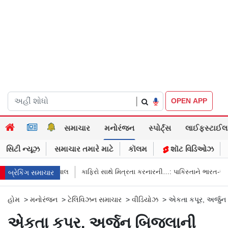
|
OPEN APP
સમાચાર
મનોરંજન
સ્પોર્ટ્સ
લાઈફસ્ટાઈલ
સિટી ન્યૂઝ
સમાચાર તમારે માટે
કૉલમ
શૉટ વિડિઓઝ
વનને સવાલ
કાફિરો સાથે મિત્રતા કરનારની…: પાકિસ્તાને ભારત-અફઘાનિસ્તાનના સ
બ્રેકિંગ સમાચાર
હોમ
>
મનોરંજન
>
ટેલિવિઝન સમાચાર
>
વીડિયોઝ
>
એકતા કપૂર, અર્જુન
એકતા કપૂર, અર્જુન બિજલાની