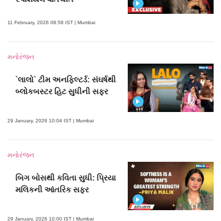
11 February, 2026 08:58 IST | Mumbai
મનોરંજન
`લાલો` ટીમ અનફિલ્ટર્ડ: સંઘર્ષથી
બ્લોકબસ્ટર હિટ સુધીની સફર
29 January, 2026 10:04 IST | Mumbai
મનોરંજન
બિગ બોસથી કવિતા સુધી: પ્રિયા
મલિકની આંતરિક સફર
29 January, 2026 10:00 IST | Mumbai