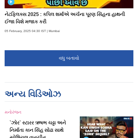
નેટફ્લિક્સ 2025 : કપિલ શર્માએ અર્ચના પૂરણ સિંહના હાથની
ઈજા વિશે મજાક કરી
05 February, 2025 04:30 IST | Mumbai
વધુ બતાવો
અન્ય વિડિઓઝ
મનોરંજન
`ઝોર` સ્ટારર ઋષભ ચઢ્ઢા અને
નિર્માતા કાન સિંહ સોઢા સાથે
સ્પેશિયલ વાતચીત