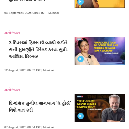
04 September, 2025 08:18 IST | Mumbai
મનોરંજન
3 દિવસમાં ફિલ્મ છોડવાથી લઈને
રાની મુખર્જીને ડિરેક્ટ કરવા સુધી-
આશિમા છિબ્બર
12 August, 2025 06:52 IST | Mumbai
મનોરંજન
દિગ્દર્શક સુનીલ શાનબાગ `ધ હોર્સ`
વિશે વાત કરી
07 August, 2025 09:34 IST | Mumbai