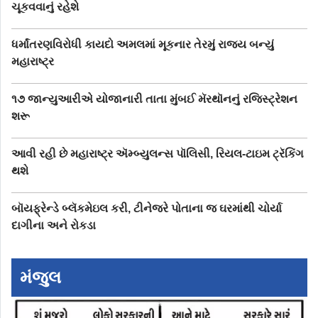
ચૂકવવાનું રહેશે
ધર્માંતરણવિરોધી કાયદો અમલમાં મૂકનાર તેરમું રાજ્ય બન્યું
મહારાષ્ટ્ર
૧૭ જાન્યુઆરીએ યોજાનારી તાતા મુંબઈ મૅરથૉનનું રજિસ્ટ્રેશન
શરૂ
આવી રહી છે મહારાષ્ટ્ર ઍમ્બ્યુલન્સ પૉલિસી, રિયલ-ટાઇમ ટ્રૅકિંગ
થશે
બૉયફ્રેન્ડે બ્લૅકમેઇલ કરી, ટીનેજરે પોતાના જ ઘરમાંથી ચોર્યા
દાગીના અને રોકડા
મંજુલ