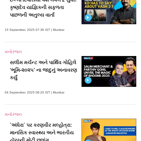
કૃષ્ણદેવ યાજ્ઞિકની સફળતા
પાછળની અતુલ્ય વાર્તા
15 September, 2025 07:36 IST | Mumbai
મનોરંજન
સલીમ મર્ચન્ટ અને પાર્થિવ ગોહિલે
‘ભૂમિ-૨૦૨૫’ ના જાદુનું અનાવરણ
કર્યું
04 September, 2025 08:20 IST | Mumbai
મનોરંજન
`અંધેરા` પર કરણવીર મલ્હોત્રા:
માનસિક સ્વાસ્થ્ય અને ભારતીય
હૉરરની મોટી છલાંગ