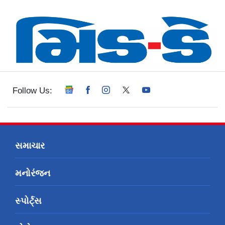
Follow Us:
સમાચાર
મનોરંજન
સ્પોર્ટ્સ