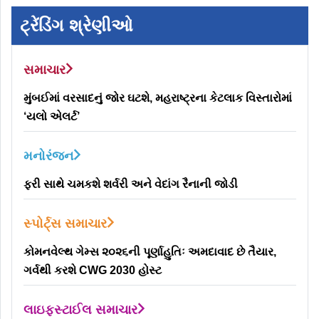
ટ્રેંડિંગ શ્રેણીઓ
સમાચાર
મુંબઈમાં વરસાદનું જોર ઘટશે, મહરાષ્ટ્રના કેટલાક વિસ્તારોમાં
‘યલો એલર્ટ’
મનોરંજન
ફરી સાથે ચમકશે શર્વરી અને વેદાંગ રૈનાની જોડી
સ્પોર્ટ્સ સમાચાર
કોમનવેલ્થ ગેમ્સ ૨૦૨૬ની પૂર્ણાહુતિઃ અમદાવાદ છે તૈયાર,
ગર્વથી કરશે CWG 2030 હોસ્ટ
લાઇફસ્ટાઈલ સમાચાર