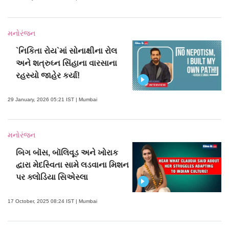
મનોરંજન
`નિકિતા રોય`માં સોનાક્ષીના રોલ
અને શત્રુઘ્ન સિંહાના વારસાના
રહસ્યો જાહેર કર્યા!
29 January, 2026 05:21 IST | Mumbai
મનોરંજન
બિગ બૉસ, બૉલિવૂડ અને ખોરાક
દ્વારા મેદસ્વિતા સામે લડવાના મિશન
પર ક્લોડિયા સિએસ્લા
17 October, 2025 08:24 IST | Mumbai