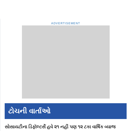
ADVERTISEMENT
ટોચની વાર્તાઓ
સોસાયટીના ડિફૉલ્ટર્સે હવે ૨૧ નહીં પણ ૧૨ ટકા વાર્ષિક વ્યાજ