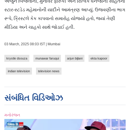
અર્જુન બિજલાની, મુનાવર ફારુકી અને રિત્વિક ધનજાની સહિતના
સ્ટાર-સ્ટડેડ મહેમાનોની યાદીને આમંત્રણ આપ્યું. ઉજવણીના ભાગ
રૂપે, ક્રિસ્ટલે કેક કાપવાનો સમારોહ યોજ્યો હતો, જ્યાં તેણી
મીડિયા અને ચાહકો સાથે જોડાઈ હતી.
03 March, 2025 08:03 IST | Mumbai
krystle dsouza
munawar faruqui
arjun bijlani
ekta kapoor
indian television
television news
સંબંધિત વિડિઓઝ
મનોરંજન