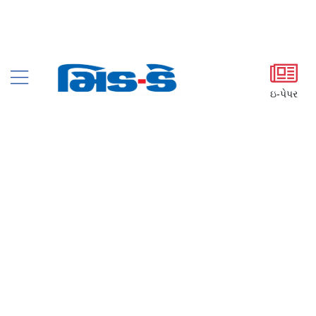
ઇ-પેપર