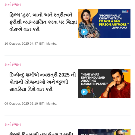
મનોરંજન
ફિલ્મ ‘હક’, બાનો અને સ્ત્રીત્વને
ફરીથી વ્યાખ્યાયિત કરવા પર જિજ્ઞા
વોરાએ વાત કરી
10 October, 2025 04:47 IST | Mumbai
મનોરંજન
દિવ્યેન્દુ શર્માએ નવરાત્રી 2025 ની
પોતાની યોજનાઓ અને જુલ્મી
સાવરિયા વિશે વાત કરી
09 October, 2025 02:10 IST | Mumbai
મનોરંજન
છેલ્લો દિવાસથી વશ લેવલ 2 સુધી!