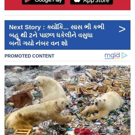
>
Next Story : ક્યોંકિ... સાસ ભી કભી
બહૂ થી 2ને પાછળ ધકેલીને વસુધા
બની ગયો નંબર વન શો