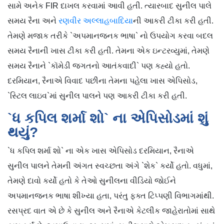
સામે અનેક FIR દાખલ કરવામાં આવી હતી. ત્યારબાદ સુનીલ પાલે
સમય રૈના અને
રણવીર અલ્લાહબાદિયા
ની આકરી ટીકા કરી હતી.
તેમણે મજાક તરીકે `અપમાનજનક ભાષા` નો ઉપયોગ કરવા બદલ
સમય રૈનાની ખાસ ટીકા કરી હતી. તેમના એક ઇન્ટરવ્યુમાં, તેમણે
સમય રૈનાને `કૉમેડી જગતનો આતંકવાદી` પણ કહ્યો હતો.
દરમિયાન, રૈનાએ વિવાદ પછીના તેમના પહેલા ખાસ એપિસોડ,
`સ્ટિલ લાઇવ`માં સુનીલ પાલને પણ આકરી ટીકા કરી હતી.
`ધ કપિલ શર્મા શો` ના એપિસોડમાં શું
થયું?
`ધ કપિલ શર્મા શો` ના એક ખાસ એપિસોડ દરમિયાન, રૈનાએ
સુનીલ પાલને તેમની અંગત સ્વચ્છતા અંગે `શેક` કર્યો હતો. વધુમાં,
તેમણે દાવો કર્યો હતો કે તેઓ સુનીલના વીડિયો જોઈને
અપમાનજનક ભાષા શીખ્યા હતા, પરંતુ ફક્ત ટિપ્પણી વિભાગમાંથી.
રસપ્રદ વાત એ છે કે સુનીલ અને રૈનાએ કેટલીક જાહેરાતોમાં સાથે