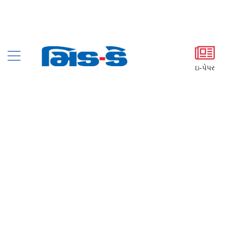
ઇ-પેપર