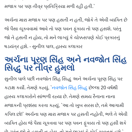
મજાક પર પણ તીવ્ર પ્રતિક્રિયા મળી રહી હતી.`
અર્ચના મારા મજાક પર પણ હસતી ન હતી, જોકે તે એવી વ્યક્તિ છે
જે પૈસા ચૂકવવામાં આવે તો પણ પવન ફૂંકાય તો પણ હસશે. પરંતુ
જો તે હસતી ન હોય, તો મને લાગ્યું કે ચોક્કસપણે કોઈ પ્રકારનું
ષડયંત્ર હશે. - સુનીલ પાલ, હાસ્ય કલાકાર
અર્ચના પૂરણ સિંહ અને નવજોત સિંહ
સિદ્ધુ પર તીવ્ર હુમલો
સુનીલ પાલે પછી નવજોત સિંહ સિદ્ધુ અને અર્ચના પૂરણ સિંહ પર
કટાક્ષ કર્યો. તેમણે કહ્યું, `
નવજોત સિંહ સિદ્ધુ
છેલ્લા 20 વર્ષથી
હાસ્ય કલાકારોને સાંભળી રહ્યા છે. તેમણે સમય રૈનાના નાના
મજાકની પ્રશંસા કરતા કહ્યું, `આ તો ખુબ સરસ છે, તમે આગામી
કપિલ છો!` અર્ચના પણ મારા મજાક પર હસતી નહોતી, ભલે તે એવી
વ્યક્તિ હોય જે પૈસા ચૂકવવા પર પણ પવન ફૂંકાય તો પણ હસી શકે
છે. પરંતુ જો તે હસતી ન હોય, તો મને લાગ્યું કે કોઈ કાવતરું હશે.`