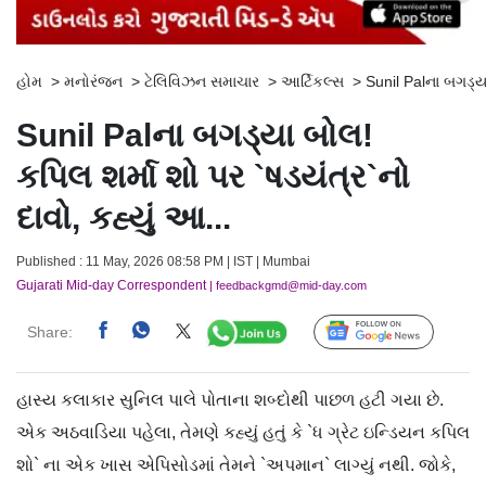
હોમ
>
મનોરંજન
>
ટેલિવિઝન સમાચાર
>
આર્ટિકલ્સ
>
Sunil Palના બગડ્યા
Sunil Palના બગડ્યા બોલ!
કપિલ શર્મા શો પર `ષડયંત્ર`નો
દાવો, કહ્યું આ...
Published : 11 May, 2026 08:58 PM | IST | Mumbai
Gujarati Mid-day Correspondent
| feedbackgmd@mid-day.com
Share:
Follow Us
હાસ્ય કલાકાર સુનિલ પાલે પોતાના શબ્દોથી પાછળ હટી ગયા છે.
એક અઠવાડિયા પહેલા, તેમણે કહ્યું હતું કે `ધ ગ્રેટ ઇન્ડિયન કપિલ
શો` ના એક ખાસ એપિસોડમાં તેમને `અપમાન` લાગ્યું નથી. જોકે,