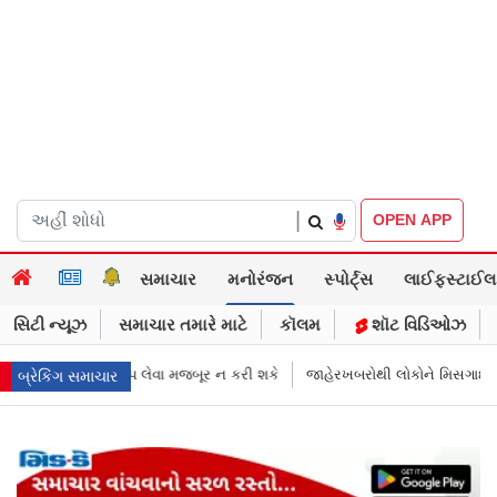
|
OPEN APP
સમાચાર
મનોરંજન
સ્પોર્ટ્સ
લાઈફસ્ટાઈલ
સિટી ન્યૂઝ
સમાચાર તમારે માટે
કૉલમ
શૉટ વિડિઓઝ
ૂર ન કરી શકે
જાહેરખબરોથી લોકોને મિસગાઇડ કરનારી સેલિબ્રિટીઝ પણ ગુને
બ્રેકિંગ સમાચાર