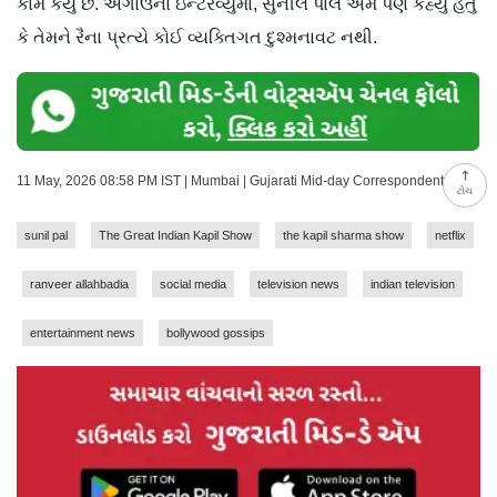
કામ કર્યું છે. અગાઉના ઇન્ટરવ્યુમાં, સુનીલ પાલે એમ પણ કહ્યું હતું
કે તેમને રૈના પ્રત્યે કોઈ વ્યક્તિગત દુશ્મનાવટ નથી.
11 May, 2026 08:58 PM IST | Mumbai | Gujarati Mid-day Correspondent
ટોચ
sunil pal
The Great Indian Kapil Show
the kapil sharma show
netflix
ranveer allahbadia
social media
television news
indian television
entertainment news
bollywood gossips