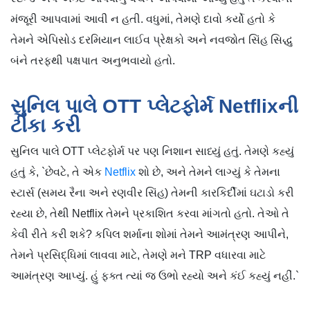
મંજૂરી આપવામાં આવી ન હતી. વધુમાં, તેમણે દાવો કર્યો હતો કે
તેમને એપિસોડ દરમિયાન લાઈવ પ્રેક્ષકો અને નવજોત સિંહ સિદ્ધુ
બંને તરફથી પક્ષપાત અનુભવાયો હતો.
સુનિલ પાલે OTT પ્લેટફોર્મ Netflixની
ટીકા કરી
સુનિલ પાલે OTT પ્લેટફોર્મ પર પણ નિશાન સાધ્યું હતું. તેમણે કહ્યું
હતું કે, `છેવટે, તે એક
Netflix
શો છે, અને તેમને લાગ્યું કે તેમના
સ્ટાર્સ (સમય રૈના અને રણવીર સિંહ) તેમની કારકિર્દીમાં ઘટાડો કરી
રહ્યા છે, તેથી Netflix તેમને પ્રકાશિત કરવા માંગતો હતો. તેઓ તે
કેવી રીતે કરી શકે? કપિલ શર્માના શોમાં તેમને આમંત્રણ આપીને,
તેમને પ્રસિદ્ધિમાં લાવવા માટે, તેમણે મને TRP વધારવા માટે
આમંત્રણ આપ્યું. હું ફક્ત ત્યાં જ ઉભો રહ્યો અને કંઈ કહ્યું નહીં.`