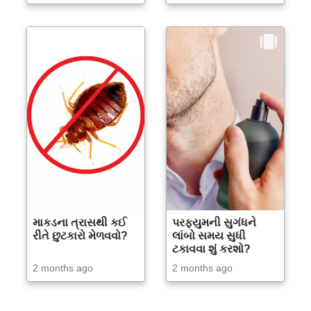
માકડના ત્રાસથી કઈ
પરફ્યુમની સુગંધને
રીતે છુટકારો મેળવવો?
લાંબો સમય સુધી
ટકાવવા શું કરશો?
2 months ago
2 months ago