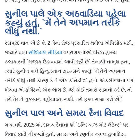
સુનીલ પાલે એક અઠવાડિયા પહેલા
કહ્યું હતું, `મેં તેને અપમાન તરીકે
લીધું નથી.`
રસપ્રદ વાત એ છે કે, 2 મેના રોજ પ્રસારિત થયેલા એપિસોડ પછી,
જ્યારે ઘણા
સોશિયલ મીડિયા
વપરાશકર્તાઓ વરિષ્ઠ હાસ્ય
કલાકારની `મજાક ઉડાવવામાં આવી રહી છે` તેનાથી નાખુશ હતા,
ત્યારે સુનીલ પાલે હિન્દુસ્તાન ટાઇમ્સને કહ્યું, `મેં તેને અપમાન
તરીકે લીધું નથી કારણ કે તે એક કૉમેડી શો હતો. એકબીજાના પગ
ખેંચવા એ ફોર્મેટનો એક ભાગ છે. જો કોઈ તમારો સામનો કરે છે, તો
તમે તેમને નુકસાન પહોંચાડતા નથી. તમે ફક્ત મજા કરો છો.`
સુનીલ પાલ અને સમય રૈના વિવાદ
ગયા વર્ષે, 2025 માં, સમય રૈનાના શો `ઇન્ડિયાઝ ગોટ લેટેન્ટ` પર
વિવાદ ફાટી નીકળ્યો હતો. સમય અને રણવીર અલ્લાહબાદિયા