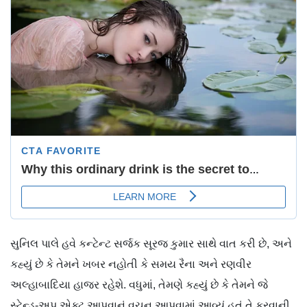
સુનિલ પાલે હવે કન્ટેન્ટ સર્જક સૂરજ કુમાર સાથે વાત કરી છે, અને
કહ્યું છે કે તેમને ખબર નહોતી કે સમય રૈના અને રણવીર
અલ્હાબાદિયા હાજર રહેશે. વધુમાં, તેમણે કહ્યું છે કે તેમને જે
સ્ટેન્ડ-અપ એક્ટ આપવાનું વચન આપવામાં આવ્યું હતું તે કરવાની