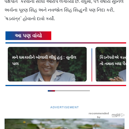
પક્ષપાત` કરવાનો સીધો આરોપ લગાવ્યો છે. વધુમાં, ૫૧ વર્ષીય સુનિલે
અર્ચના પૂરણ સિંહ અને નવજોત સિંહ સિદ્ધુની પણ નિંદા કરી,
`ષડયંત્ર` હોવાનો દાવો કર્યો.
આ પણ વાંચો
મને ધમકાવીને બોલાવી લીધું હતું : સુનીલ
કિડનૅપરોએ કહ્યું
પાલ
તો તમારા બધા પૈસ
ADVERTISEMENT