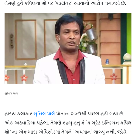
તેમણે હવે કપિલના શો પર `ષડયંત્ર` રચવાનો આરોપ લગાવ્યો છે.
સુનિલ પાલ
હાસ્ય કલાકાર
સુનિલ પાલે
પોતાના શબ્દોથી પાછળ હટી ગયા છે.
એક અઠવાડિયા પહેલા, તેમણે કહ્યું હતું કે `ધ ગ્રેટ ઇન્ડિયન કપિલ
શો` ના એક ખાસ એપિસોડમાં તેમને `અપમાન` લાગ્યું નથી. જોકે,