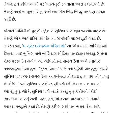
તેમણે હવે કપિલના શો પર `ષડયંત્ર` રચવાનો આરોપ લગાવ્યો છે.
તેમણે અર્ચના પૂરણ સિંહ અને નવજોત સિંહ સિદ્ધુ પર પણ કટાક્ષ
કર્યો છે.
પોતાને `કૉમેડીનો પુત્ર` કહેનારા સુનિલ પાલ ખૂબ જ નોંધપાત્ર છે.
તેમણે એક અઠવાડિયામાં પોતાના શબ્દોથી પાછળ હટી ગયા છે.
તાજેતરમાં,
`ધ ગ્રેટ ઇન્ડિયન કપિલ શો`
ના એક ખાસ એપિસોડમાં
દેખાયા બાદ સુનિલ પાલે સોશિયલ મીડિયા પર ધ્યાન ખેંચ્યું. 2 મેના
રોજ પ્રસારિત થયેલ આ એપિસોડમાં સમય રૈના અને રણવીર
અલ્લાહબાદિયા હતા. `ગુપ્ત વિવાદ` પછી આ પહેલી વાર હતું જ્યારે
સુનિલ પાલ અને સમય રૈના આમને-સામને થયા હતા. ઘણાને લાગ્યું
કે એપિસોડમાં સુનિલ પાલને જાણી જોઈને નિશાન બનાવવામાં
આવ્યું હતું. જોકે, સુનિલ પાલે ત્યારે કહ્યું હતું કે તેમને `કોઈ
અપમાન` લાગ્યું નથી. પરંતુ હવે, એક નવા પોડકાસ્ટમાં, તેમણે
આકરા પ્રહારો કર્યા છે. તેમણે કપિલ શર્મા પર `સમય રૈના માટે