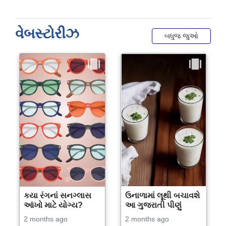
વેબસ્ટોરીઝ
બધુજ જુઓ
કયા રંગનાં સનગ્લાસ
ઉનાળામાં લૂથી બચાવશે
આંખો માટે યોગ્ય?
આ ગુજરાતી પીણું
2 months ago
2 months ago