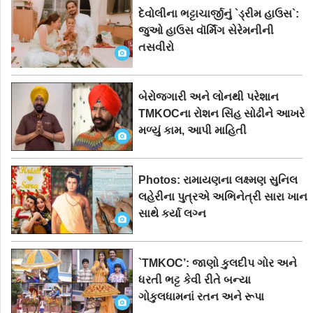
દેવોલીના ભટ્ટાચાર્જીનું `ડ્રીમ હાઉસ`:
જુઓ હાઉસ વૉર્મિંગ સેરેમનીની
તસવીરો
બેરોજગારી અને લોનથી પરેશાન
TMKOCના રોશન સિંહ સોઢીને આખરે
મળ્યું કામ, આપી માહિતી
Photos: રામાયણના લક્ષ્મણ સુનિલ
લહેરીના પુત્રએ અભિનેત્રી સારા ખાન
સાથે કર્યા લગ્ન
`TMKOC’: જાણો કુલદીપ ગોર અને
ધરતી ભટ્ટ કેવી રીતે બન્યા
ગોકુલધામનાં રતન અને રૂપા