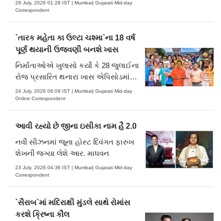
29 July, 2026 01:28 IST | Mumbai| Gujarati Mid-day
Correspondent
`તારક મહેતા કા ઉલ્ટા ચશ્મા`ના 18 વર્ષ
પૂર્ણ થયાની ઉજવણી બનશે ખાસ
નિર્માતાઓએ ખુલાસો કર્યો કે 28 જુલાઈના
રોજ પ્રસારિત થનારા ખાસ એપિસોડમાં
દર્શકો ગોકુલધામ સોસાયટી માટે એક નવો
24 July, 2026 06:09 IST | Mumbai| Gujarati Mid-day
દેખાવ જોશે. શોની ટીમને અભિનંદન આપવા
Online Correspondent
માટે ઘણા ખાસ મહેમાનો પણ પહોંચશે.
દર્શકો માટે સરપ્રાઈઝનું પણ આયોજન
આવી રહ્યો છે જીના ઇસીકા નામ હૈ 2.0
કરવામાં આવ્યું છે.
નવી સીઝનમાં જૂના હોસ્ટ દિવંગત ફારુખ
શેખની જગ્યા લેશે આર. માધવન
23 July, 2026 04:36 IST | Mumbai| Gujarati Mid-day
Correspondent
`સૈરાબ`માં મદિરાક્ષી મુંડલે સાથે રોમાંસ
કરશે ક્રિષ્ના કૌલ