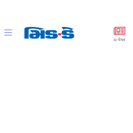
ઇ-પેપર