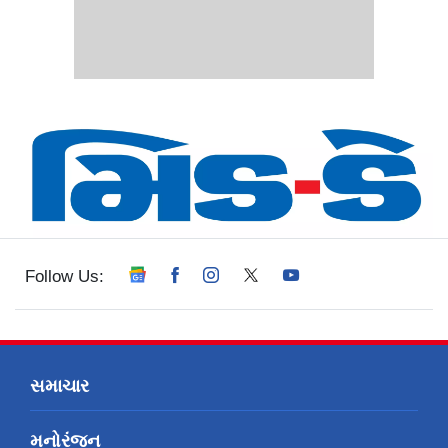
Follow Us:
સમાચાર
મનોરંજન