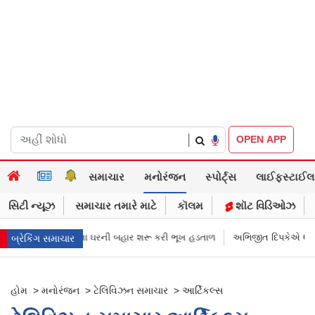
|
OPEN APP
સમાચાર
મનોરંજન
સ્પોર્ટ્સ
લાઈફસ્ટાઈલ
સિટી ન્યૂઝ
સમાચાર તમારે માટે
કૉલમ
શૉટ વિડિઓઝ
િજીત દિપકેના ઘરની બહાર શરૂ કરી ભૂખ હડતાળ
અભિજીત દિપકેએ CJPની નવી ની
બ્રેકિંગ સમાચાર
હોમ
>
મનોરંજન
>
ટેલિવિઝન સમાચાર
>
આર્ટિકલ્સ