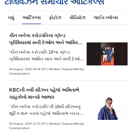
ટેલિવિઝન સમાચાર આર્ટિકલ્સ
બધું
આર્ટિકલ્સ
ફોટોઝ
વીડિયોઝ
લાઈવ બ્લોગ્સ
કૌન બનેગા કરોડપતિના ગ્રૅન્ડ
પ્રીમિયરમાં સની દેઓલ અને આમિર
ખાન આવશે એવી ચર્ચા
‘કૌન બનેગા કરોડપતિ 18’ના ગ્રૅન્ડ
પ્રીમિયરમાં આમિર ખાન અને સની દેઓલ
પોતાની ફિલ્મ ‘બટવારા 1947’ના પ્રમોશન
06 August, 2026 08:46 IST | Mumbai | Gujarati Mid-day
માટે જોવા મળશે એવી ચર્ચાએ ચાહકોમાં
Correspondent
ઉત્સાહ વધાર્યો છે.
KBCની નવી સીઝન પહેલાં અમિતાભે
ચાહકોનો માન્યો આભાર
`કૌન બનેગા કરોડપતિ`ની 18મી સીઝનનું
શૂટિંગ શરૂ કરતાં પહેલાં અમિતાભ બચ્ચને
પોતાના બ્લૉગ દ્વારા ચાહકોના પ્રેમ,
04 August, 2026 12:43 IST | Mumbai | Gujarati Mid-day
પ્રાર્થનાઓ અને વર્ષોથી મળતા સમર્થન
Correspondent