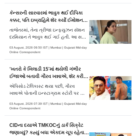
બદલ હૃદયપૂર્વક આભાર વ્યક્ત કર્યો.
કૅન્સરની સારવારમાં ભાવુક થઈ દીપિકા
કક્કર, પતિ ઇબ્રાહિમે શૅર કર્યો ઈમોશનલ
વ્લૉગ
તાજેતરમાં, તેના ત્રીજા ઇન્ફ્યુઝન સૅશન
દરમિયાન તે ભાવુક થઈ ગઈ હતી. આ સમય
દરમિયાન, તેણે તેની માંદગી, તેની
03 August, 2026 09:50 IST | Mumbai | Gujarati Mid-day
સ્થિતિસ્થાપકતા અને સામાન્ય જીવન વિશે
Online Correspondent
વિચારો શૅર કર્યા. તેના પતિ, શોએબ
ઇબ્રાહિમે તેની યુટ્યુબ ચૅનલ પર સમગ્ર
‘ખતરો કે ખિલાડી 15’માં થયેલી ગંભીર
અનુભવનો વીડિયો શૅર કર્યો.
ઈજાઓ બતાવી ગૌરવ ખન્નાએ, શૅર કરી
સ્ટોરી
એપિસોડ ટેલિકાસ્ટ થયા પછી, ગૌરવ
ખન્નાએ પોતાની ઇન્સ્ટાગ્રામ સ્ટોરી પર એક
વીડિયો શૅર કર્યો જેમાં તેની પીઠ પર ઇજાના
03 August, 2026 07:39 IST | Mumbai | Gujarati Mid-day
નિશાન જોવા મળ્યા. તેણે લખ્યું, “આભાર
Online Correspondent
ઑરી. આ બનાવવા બદલ મને હજી પણ આ
દુખાવો ટીવી પર જોયા વિના થાય છે. અત્યાર
CIDના દયાએ TMKOCનું ડાર્ક સિક્રેટ
સુધીનો સૌથી પીડાદાયક અનુભવ.
જણાવ્યું? કહ્યું બધા એકદમ ચૂપ રહેતા