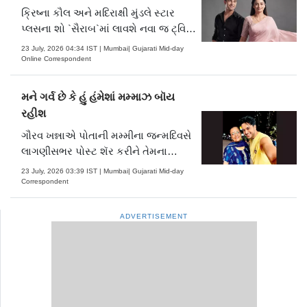
ક્રિષ્ના કૌલ અને મદિરાક્ષી મુંડલે સ્ટાર
પ્લસના શો `સૈરાબ`માં લાવશે નવા જ ટ્વિસ્ટ;
નવી જોડીએ ચાહકોમાં ઉત્સુકતા જગાડી;
23 July, 2026 04:34 IST | Mumbai| Gujarati Mid-day
રોહિત ચંદેલની જગ્યાએ ક્રિષ્ના કૌલ જોવા
Online Correspondent
મળશે મુખ્ય ભૂમિકામાં
મને ગર્વ છે કે હું હંમેશાં મમ્માઝ બૉય
રહીશ
ગૌરવ ખન્નાએ પોતાની મમ્મીના જન્મદિવસે
લાગણીસભર પોસ્ટ શૅર કરીને તેમના
પ્રત્યેનો પ્રેમ અને આદર વ્યક્ત કર્યો છે
23 July, 2026 03:39 IST | Mumbai| Gujarati Mid-day
Correspondent
ADVERTISEMENT