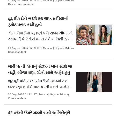
02 August, 2026 04:53 IST | Mumbai | Gujarati Mid-day
અને બંગડીઓનો સમાવેશ થાય છે. ફરિયાદ
Online Correspondent
મુજબ, વારંવાર વિનંતી કરવા છતાં ઘરેણાં તેને
પરત કરવામાં આવ્યા ન હતા.
હા, દીકરીને બદલે ૯૩ લાખ રૂપિયાનો
ફ્લૅટ પસંદ કર્યો હતો
શ્વેતા તિવારીના ભૂતપૂર્વ પતિ રાજા ચૌધરીએ
સ્વીકાર્યું કે ડિવૉર્સ વખતે તેને શાંતિથી રહેવા
માટે ઘર જોઈતું હતું, રાજાએ માત્ર પોતાના
01 August, 2026 06:29 IST | Mumbai | Gujarati Mid-day
નામે માલિકી રાખવાની માગણી કરી હતી. હું
Correspondent
તેની વાત સાંભળીને ચોંકી ગઈ હતી.
મારી પત્ની શ્વેતાનું સેઝાન ખાન સાથે જ
નહીં, બીજા ઘણા લોકો સાથે અફેર હતું
ભૂતપૂર્વ પતિ રાજા ચૌધરીએ હાલમાં તેના
લગ્નજીવન વિશે વાત કરતી વખતે અનેક
આરોપ મૂક્યા છે
30 July, 2026 01:12 IST | Mumbai| Gujarati Mid-day
Correspondent
42 વર્ષની ઉંમરે મમ્મી બની અભિનેત્રી