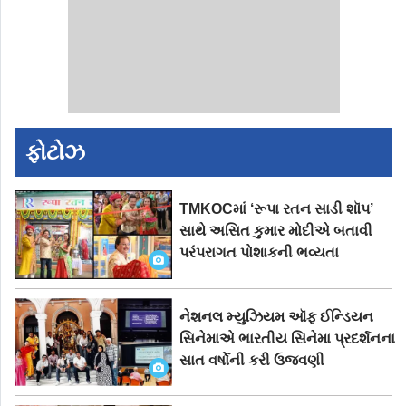
ફોટોઝ
TMKOCમાં ‘રૂપા રતન સાડી શૉપ’
સાથે અસિત કુમાર મોદીએ બતાવી
પરંપરાગત પોશાકની ભવ્યતા
નેશનલ મ્યુઝિયમ ઑફ ઈન્ડિયન
સિનેમાએ ભારતીય સિનેમા પ્રદર્શનના
સાત વર્ષોની કરી ઉજવણી