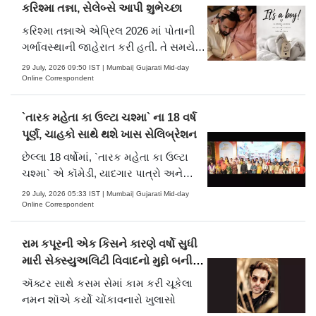
કરિશ્મા તન્ના, સેલેબ્સે આપી શુભેચ્છા
કરિશ્મા તન્નાએ એપ્રિલ 2026 માં પોતાની
ગર્ભાવસ્થાની જાહેરાત કરી હતી. તે સમયે,
તેણે એ એક પોસ્ટ શૅર કરી હતી જેમાં
29 July, 2026 09:50 IST | Mumbai| Gujarati Mid-day
ખુલાસો થયો હતો કે ઑગસ્ટમાં નવા
Online Correspondent
બાળકનું આગમન થવાની અપેક્ષા છે. તુલુ
પરંપરાઓ અનુસાર આયોજિત તેનો બેબી
`તારક મહેતા કા ઉલ્ટા ચશ્મા` ના 18 વર્ષ
શાવર સમારોહ મે મહિનામાં થયો હતો.
પૂર્ણ, ચાહકો સાથે થશે ખાસ સેલિબ્રેશન
છેલ્લા 18 વર્ષોમાં, `તારક મહેતા કા ઉલ્ટા
ચશ્મા` એ કૉમેડી, યાદગાર પાત્રો અને
સામાજિક સંદેશાઓ દ્વારા પોતાના માટે એક
29 July, 2026 05:33 IST | Mumbai| Gujarati Mid-day
અનોખું સ્થાન બનાવ્યું છે. ગોકુલધામ
Online Correspondent
સોસાયટી હવે તેના 19મા વર્ષમાં પ્રવેશ કરતી
વખતે એક નવા અવતારમાં દેખાશે.
રામ કપૂરની એક કિસને કારણે વર્ષો સુધી
મારી સેક્સ્યુઅલિટી વિવાદનો મુદ્દો બની
હતી
ઍક્ટર સાથે કસમ સેમાં કામ કરી ચૂકેલા
નમન શૉએ કર્યો ચોંકાવનારો ખુલાસો