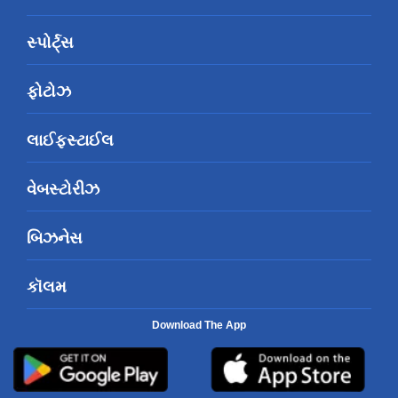
સ્પોર્ટ્સ
ફોટોઝ
લાઈફસ્ટાઈલ
વેબસ્ટોરીઝ
બિઝનેસ
કૉલમ
Download The App