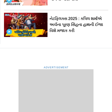
નેટફ્લિક્સ 2025 : કપિલ શર્માએ
અર્ચના પૂરણ સિંહના હાથની ઈજા
વિશે મજાક કરી
ADVERTISEMENT