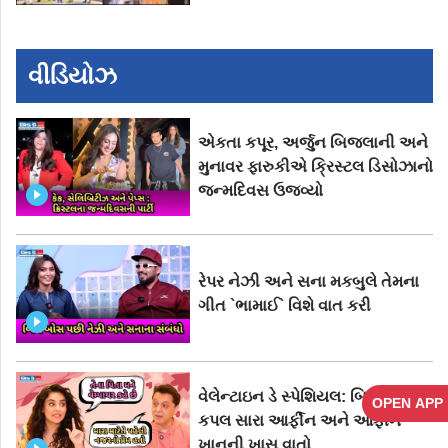
વીડિયોઝ
એકતા કપૂર, અર્જુન બિજલાની અને
મુનાવર ફારુકીએ ક્રિસ્ટલ ડિસોઝાનો
જન્મદિવસ ઉજવ્યો
રેપર નેઝી અને સના મકબુલે તેમના
ગીત `ભામાઈ` વિશે વાત કરી
વેલેન્ટાઇન ડે સ્પેશિયલ: બિગ બોસ ૧૮
OPEN APP
કપલ સારા આર્ફીન અને આર્ફીન
ખાનની ખાસ વાતો