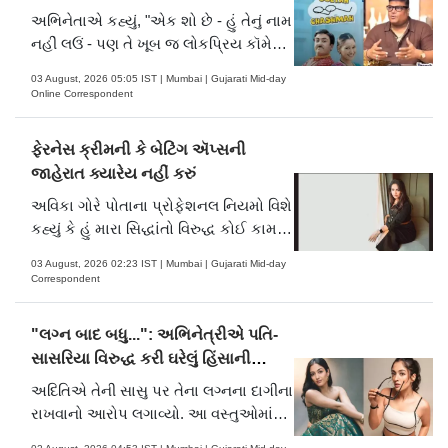
અને….
અભિનેતાએ કહ્યું, "એક શો છે - હું તેનું નામ
નહીં લઉં - પણ તે ખૂબ જ લોકપ્રિય કૉમેડી
શો છે. સ્વાભાવિક રીતે, કોઈ એવી અપેક્ષા
03 August, 2026 05:05 IST | Mumbai | Gujarati Mid-day
રાખશે કે તે કૉમેડી શો હોવાથી, કલાકારોમાં
Online Correspondent
રમૂજની અદ્ભુત ભાવના હશે અને તેઓ
સતત મજાક કરતા રહેશે. અમે તેમની સાથે
ફેરનેસ ક્રીમની કે બેટિંગ ઍપ્સની
સહયોગ પર કામ કર્યું.
જાહેરાત ક્યારેય નહીં કરું
અવિકા ગોરે પોતાના પ્રોફેશનલ નિયમો વિશે
કહ્યું કે હું મારા સિદ્ધાંતો વિરુદ્ધ કોઈ કામ
નહીં કરું
03 August, 2026 02:23 IST | Mumbai | Gujarati Mid-day
Correspondent
"લગ્ન બાદ બધુ...": અભિનેત્રીએ પતિ-
સાસરિયા વિરુદ્ધ કરી ઘરેલું હિંસાની
ફરિયાદ
અદિતિએ તેની સાસુ પર તેના લગ્નના દાગીના
રાખવાનો આરોપ લગાવ્યો. આ વસ્તુઓમાં
સોનાની ચેન, વીંટી, હીરાની વીંટી, મંગળસૂત્ર