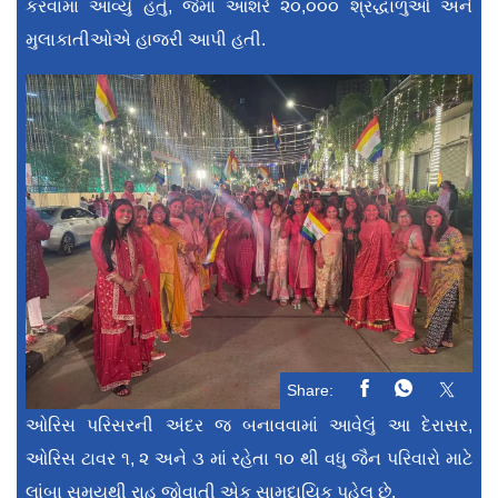
કરવામાં આવ્યું હતું, જેમાં આશરે ૨૦,૦૦૦ શ્રદ્ધાળુઓ અને
મુલાકાતીઓએ હાજરી આપી હતી.
Share:
ઓરિસ પરિસરની અંદર જ બનાવવામાં આવેલું આ દેરાસર,
ઓરિસ ટાવર ૧, ૨ અને ૩ માં રહેતા ૧૦ થી વધુ જૈન પરિવારો માટે
લાંબા સમયથી રાહ જોવાતી એક સામુદાયિક પહેલ છે.