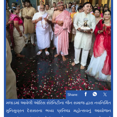
Share:
મલાડમાં આવેલી ઓરિસ સેરેનિટીના જૈન સમાજ દ્વારા નવનિર્મિત
મુનિસુવ્રત દેરાસરના ભવ્ય પ્રતિષ્ઠા મહોત્સવનું આયોજન