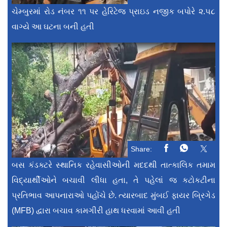
ચેમ્બુરમાં રોડ નંબર ૧૧ પર હેરિટેજ પ્રાઇડ નજીક બપોરે ૨.૫૮
વાગ્યે આ ઘટના બની હતી
Share:
બસ કંડક્ટરે સ્થાનિક રહેવાસીઓની મદદથી તાત્કાલિક તમામ
વિદ્યાર્થીઓને બચાવી લીધા હતા, તે પહેલાં જ કટોકટીના
પ્રતિભાવ આપનારાઓ પહોંચે છે. ત્યારબાદ મુંબઈ ફાયર બ્રિગેડ
(MFB) દ્વારા બચાવ કામગીરી હાથ ધરવામાં આવી હતી