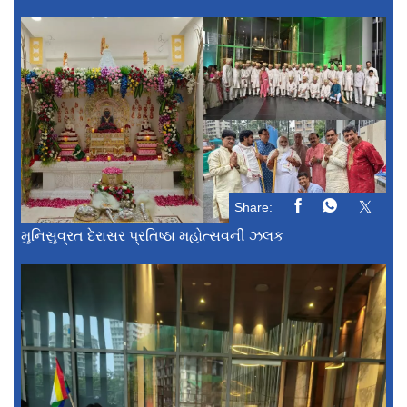
Share:
મુનિસુવ્રત દેરાસર પ્રતિષ્ઠા મહોત્સવની ઝલક