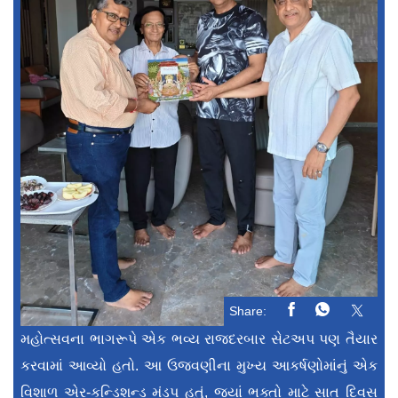
Share:
મહોત્સવના ભાગરૂપે એક ભવ્ય રાજદરબાર સેટઅપ પણ તૈયાર
કરવામાં આવ્યો હતો. આ ઉજવણીના મુખ્ય આકર્ષણોમાંનું એક
વિશાળ એર-કન્ડિશન્ડ મંડપ હતું, જ્યાં ભક્તો માટે સાત દિવસ