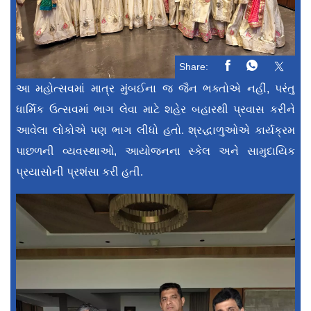
Share:
આ મહોત્સવમાં માત્ર મુંબઈના જ જૈન ભક્તોએ નહીં, પરંતુ
ધાર્મિક ઉત્સવમાં ભાગ લેવા માટે શહેર બહારથી પ્રવાસ કરીને
આવેલા લોકોએ પણ ભાગ લીધો હતો. શ્રદ્ધાળુઓએ કાર્યક્રમ
પાછળની વ્યવસ્થાઓ, આયોજનના સ્કેલ અને સામુદાયિક
પ્રયાસોની પ્રશંસા કરી હતી.