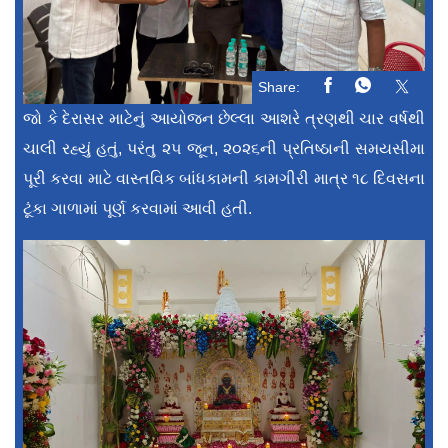
Share:
જો કે દેરાસર માટેનું આયોજન છેલ્લા આશરે ત્રણથી ચાર વર્ષથી
ચાલી રહ્યું હતું, પરંતુ ૨૫ જૂન, ૨૦૨૬ની પ્રતિષ્ઠાની સમયસીમા
પૂરી કરવા માટે વાસ્તવિક બાંધકામની કામગીરી માત્ર ૧૮ દિવસના
ટૂંકા ગાળામાં પૂર્ણ કરવામાં આવી હતી.