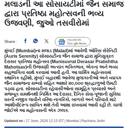
મલાડની આ સોસાયટીમાં જૈન સમાજ
દ્વારા પ્રતિષ્ઠા મહોત્સવની ભવ્ય
ઉજવણી, જુઓ તસવીરોમાં
Share :
Follow Us
મુંબઈ (Mumbai)ના મલાડ (Malad)માં આવેલી ઓરિસ સેરેનિટી
(Auris Serenity) સોસાયટીના જૈન સમાજ દ્વારા મુનિસુવ્રત
દેરાસર પ્રતિષ્ઠા મહોત્સવ (Munisuvrat Derasar Pratishtha
Mahotsav)ની ઉજવણી અત્યંત ભક્તિભાવ, એકતા અને ભવ્ય
સહભાગિતા સાથે કરવામાં આવી હતી. આ ધાર્મિક મહોત્સવમાં
સ્થાનિક રહીશો, મુંબઈ બહારથી આવેલા મુલાકાતીઓ અને વ્યાપક
જૈન સમાજના સભ્યો સહિત આશરે ૨૦,૦૦૦ શ્રદ્ધાળુઓ ઉમટી
પડ્યા હતા. સોસાયટીના રહેવાસીઓના સામૂહિક પ્રયાસો અને
મજબૂત સમર્થનથી નિર્મિત આ દેરાસર, દૈનિક સેવા-પૂજાની સુવિધા
ઘરની નજીક લાવીને વરિષ્ઠ નાગરિકો, બાળકો અને પરિવારો માટે
આશીર્વાદરૂપ સાબિત થશે તેવી આશા રાખવામાં આવી રહી છે. ચાલો
જોઈએ આ મહોત્વસની એક ઝલક.
Updated on :
27 June, 2026 12:15 IST | Mumbai | Rachana Joshi