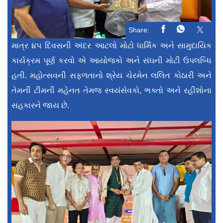
Share:
માત્ર ૪૫ દિવસની અંદર આટલો મોટો ધાર્મિક અને સામુદાયિક
કાર્યક્રમ પૂર્ણ કરવો એ આયોજકો અને સંઘની મોટી ઉપલબ્ધિ
હતી. મહોત્સવની સફળતાનો શ્રેય ચેરમેન લલિત કોઠારી અને
તેમની ટીમની મહેનત તેમજ સ્વયંસેવકો, ભક્તો અને રહીશોના
સહકારને જાય છે.