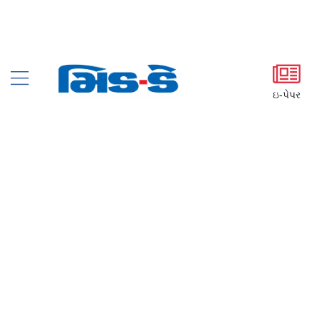
ઇ-પેપર