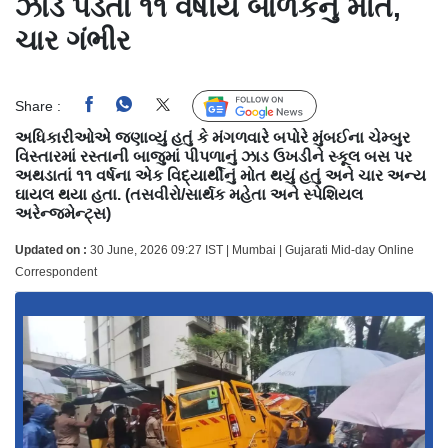
ઝાડ પડતાં ૧૧ વર્ષીય બાળકનું મોત,
ચાર ગંભીર
Share :
Follow Us
અધિકારીઓએ જણાવ્યું હતું કે મંગળવારે બપોરે મુંબઈના ચેમ્બુર
વિસ્તારમાં રસ્તાની બાજુમાં પીપળાનું ઝાડ ઉખડીને સ્કૂલ બસ પર
અથડાતાં ૧૧ વર્ષના એક વિદ્યાર્થીનું મોત થયું હતું અને ચાર અન્ય
ઘાયલ થયા હતા. (તસવીરો/સાર્થક મહેતા અને સ્પેશિયલ
અરેન્જમેન્ટ્સ)
Updated on :
30 June, 2026 09:27 IST | Mumbai | Gujarati Mid-day Online
Correspondent