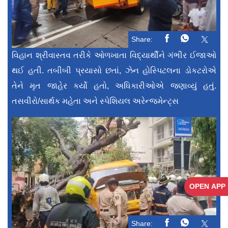
Share:
વિહાન શ્રીવાસ્તવ તરીકે ઓળખાતા વિદ્યાર્થીને ગંભીર ઈજાઓ
થઈ હતી. તબીબી પ્રયાસો છતાં, ઝેન હોસ્પિટલના ડોકટરોએ
તેને મૃત જાહેર કર્યો હતો, અધિકારીઓએ જણાવ્યું હતું.
તસવીરો/સાર્થક મહેતા અને સ્પેશિયલ અરેન્જમેન્ટ્સ
OPEN APP
Share: