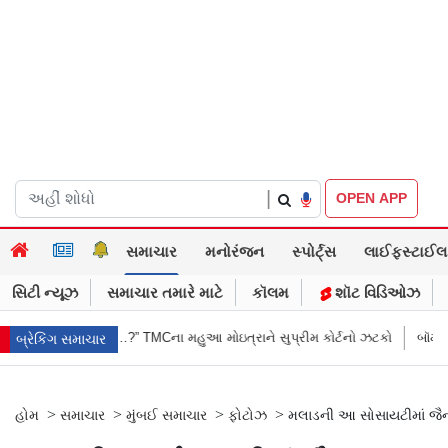
|
OPEN APP
સમાચાર
મનોરંજન
સ્પોર્ટ્સ
લાઈફસ્ટાઈલ
સિટી ન્યૂઝ
સમાચાર તમારે માટે
કૉલમ
શૉટ વિડિઓઝ
 મોઇત્રાને સુપ્રીમ કોર્ટનો ઝટકો
બૉમ્બની ધમકી બાદ મુંબઈમાં હાઈ ઍલર્ટ: શહે
બ્રેકિંગ સમાચાર
>
>
>
>
હોમ
સમાચાર
મુંબઈ સમાચાર
ફોટોઝ
મલાડની આ સોસાયટીમાં જૈન 