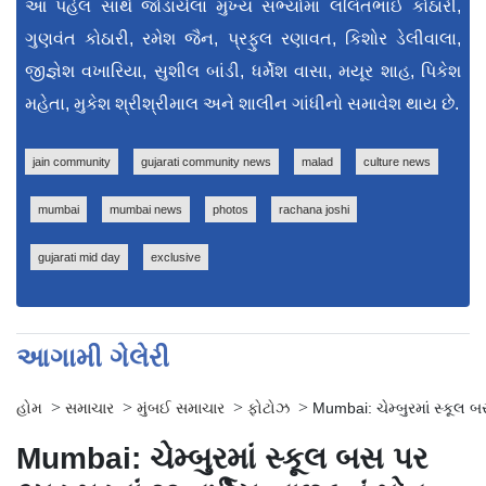
આ પહેલ સાથે જોડાયેલા મુખ્ય સભ્યોમાં લલિતભાઈ કોઠારી,
ગુણવંત કોઠારી, રમેશ જૈન, પ્રફુલ રણાવત, કિશોર ડેલીવાલા,
જીજ્ઞેશ વખારિયા, સુશીલ બાંડી, ધર્મેશ વાસા, મયૂર શાહ, પિકેશ
મહેતા, મુકેશ શ્રીશ્રીમાલ અને શાલીન ગાંધીનો સમાવેશ થાય છે.
jain community
gujarati community news
malad
culture news
mumbai
mumbai news
photos
rachana joshi
gujarati mid day
exclusive
આગામી ગેલેરી
>
>
>
>
હોમ
સમાચાર
મુંબઈ સમાચાર
ફોટોઝ
Mumbai: ચેમ્બુરમાં સ્કૂલ બ
Mumbai: ચેમ્બુરમાં સ્કૂલ બસ પર