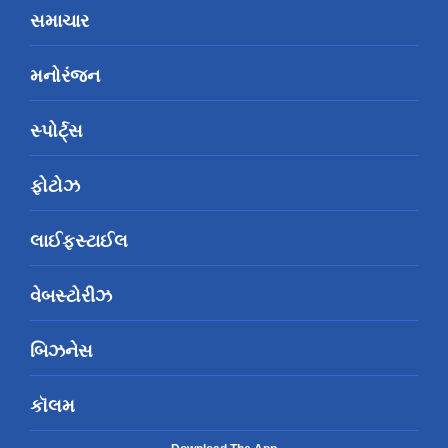
સમાચાર
મનોરંજન
સ્પોર્ટ્સ
ફોટોઝ
લાઈફસ્ટાઈલ
વેબસ્ટોરીઝ
બિઝનેસ
કૉલમ