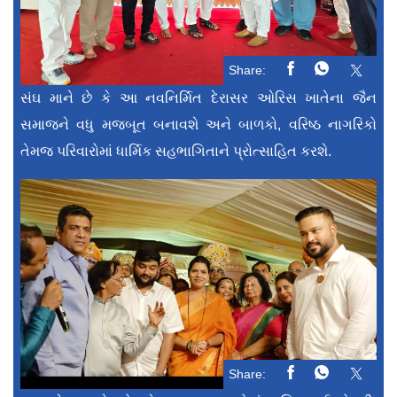
Share:
સંઘ માને છે કે આ નવનિર્મિત દેરાસર ઓરિસ ખાતેના જૈન
સમાજને વધુ મજબૂત બનાવશે અને બાળકો, વરિષ્ઠ નાગરિકો
તેમજ પરિવારોમાં ધાર્મિક સહભાગિતાને પ્રોત્સાહિત કરશે.
Share: