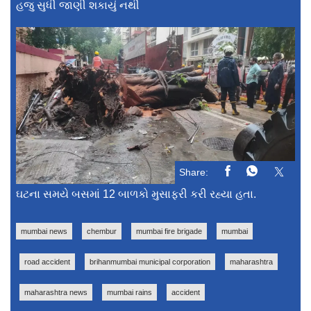
હજુ સુધી જાણી શકાયું નથી
Share:
ઘટના સમયે બસમાં 12 બાળકો મુસાફરી કરી રહ્યા હતા.
mumbai news
chembur
mumbai fire brigade
mumbai
road accident
brihanmumbai municipal corporation
maharashtra
maharashtra news
mumbai rains
accident