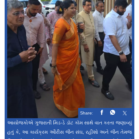
Share:
આયોજકોએ ગુજરાતી મિડ-ડે ડૉટ કૉમ સાથે વાત કરતા જણાવ્યું
હતું કે, આ કાર્યક્રમ ઔરીસ જૈન સંઘ, રહીશો અને જૈન તેમજ