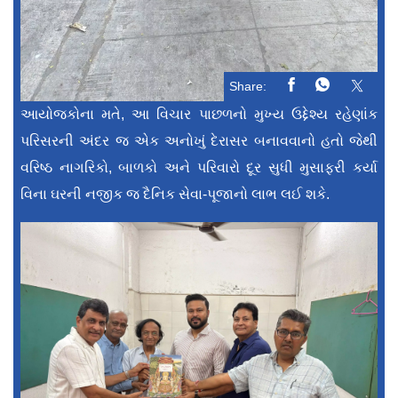
Share:
આયોજકોના મતે, આ વિચાર પાછળનો મુખ્ય ઉદ્દેશ્ય રહેણાંક
પરિસરની અંદર જ એક અનોખું દેરાસર બનાવવાનો હતો જેથી
વરિષ્ઠ નાગરિકો, બાળકો અને પરિવારો દૂર સુધી મુસાફરી કર્યા
વિના ઘરની નજીક જ દૈનિક સેવા-પૂજાનો લાભ લઈ શકે.