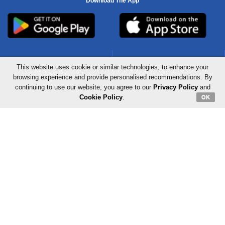
Download The App
This website uses cookie or similar technologies, to enhance your
Mid-Day
Mid-Day Hindi
browsing experience and provide personalised recommendations. By
continuing to use our website, you agree to our
Privacy Policy
and
Cookie Policy
.
OK
Radio City
Urdu News
About Us
Advertise With Us
Careers
Privacy Policy
Terms & Conditions
Contact Us
Sitemap
Grievance Redressal