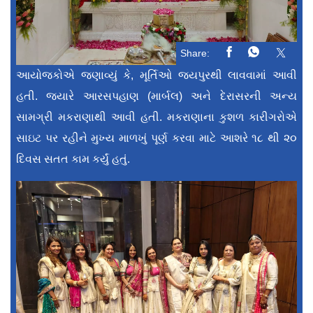
Share:
આયોજકોએ જણાવ્યું કે, મૂર્તિઓ જયપુરથી લાવવામાં આવી
હતી. જ્યારે આરસપહાણ (માર્બલ) અને દેરાસરની અન્ય
સામગ્રી મકરાણાથી આવી હતી. મકરાણાના કુશળ કારીગરોએ
સાઇટ પર રહીને મુખ્ય માળખું પૂર્ણ કરવા માટે આશરે ૧૮ થી ૨૦
દિવસ સતત કામ કર્યું હતું.