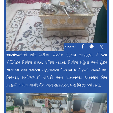
Share:
આયોજકોએ સોસાયટીના ચેરમેન સુભાષ સાબુજી, મીડિયા
કોર્ડિનેટર નિલેશ ઠક્કર, કપિલ વ્યાસ, નિલેશ મહેતા અને હૈદર
અસલમ શેખ વગેરેના સહયોગનો ઉલ્લેખ કર્યો હતો. તેમણે શેઠ
બિલ્ડર્સ, મનોજભાઈ કોઠારી અને ધારાસભ્ય અસલમ શેખ
તરફથી મળેલા માર્ગદર્શન અને સહકારને પણ બિરદાવ્યો હતો.