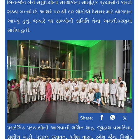
બિન-જૈન બંને સમુદાયોના સમર્થકોના સામૂહિક પ્રયાસોને કારણે
શક્ય બન્યો છે. આશરે ૫૦ થી ૬૦ લોકોએ દેરાસર માટે યોગદાન
આપ્યું હતું, જ્યારે ૧૨ સભ્યોની સમિતિ તેના અમલીકરણમાં
સામેલ હતી.
Share:
પ્રારંભિક પ્રયાસોની આગેવાની લલિત શાહ, જીજ્ઞેશ વખારિયા,
સુશીલ બાંડી, પ્રફુલ રણાવત, ધર્મેશ વાસા, રમેશ જૈન, કિશોર