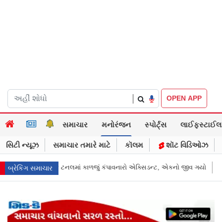
|
OPEN APP
સમાચાર
મનોરંજન
સ્પોર્ટ્સ
લાઈફસ્ટાઈલ
સિટી ન્યૂઝ
સમાચાર તમારે માટે
કૉલમ
શૉટ વિડિઓઝ
ન્ટ, એકનો જીવ ગયો
Gujarat News: મોરબીમાં મેજિક! કૂવાનું પાણી દરિયાનાં મોજાંન
બ્રેકિંગ સમાચાર