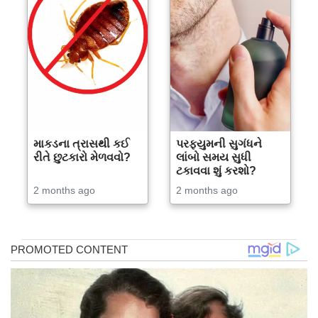
માકડના ત્રાસથી કઈ
પરફ્યુમની સુગંધને
રીતે છુટકારો મેળવવો?
લાંબો સમય સુધી
ટકાવવા શું કરશો?
2 months ago
2 months ago