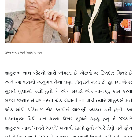
શેખર સુમન અને શાહરુખ ખાન
શાહરુખ ખાન જેટલો સારો ઍક્ટર છે એટલો જ દિલદાર મિત્ર છે
અને આ વાતનો અનુભવ તેના ઘણા મિત્રોને થયો છે. હાલમાં શેખર
સુમને ખુલાસો કર્યો હતો કે એક સમયે એક નાનકડું કામ કરવા
બદલ જ્યારે મેં વળતરનો ચેક લેવાની ના પાડી ત્યારે શાહરુખે મને
એક મોંઘી ઘડિયાળ ભેટ આપીને લાગણી વ્યક્ત કરી હતી. આ
ઘટનાક્રમ વિશે વાત કરતાં શેખર સુમને કહ્યું હતું કે ‘જ્યારે
શાહરુખ ખાન ‘ચલતે ચલતે’ બનાવી રહ્યો હતો ત્યારે તેણે મને ફોન