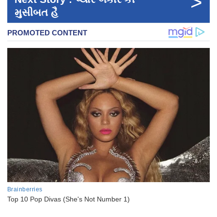
>
મુસીબત હૈ