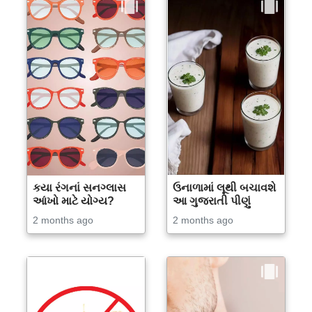
કયા રંગનાં સનગ્લાસ
ઉનાળામાં લૂથી બચાવશે
આંખો માટે યોગ્ય?
આ ગુજરાતી પીણું
2 months ago
2 months ago