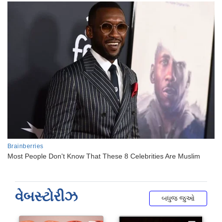
વેબસ્ટોરીઝ
બધુજ જુઓ