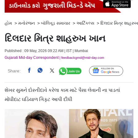
હોમ
>
મનોરંજન
>
બૉલિવૂડ સમાચાર
>
આર્ટિકલ્સ
>
દિલદાર મિત્ર શાહરુ
દિલદાર મિત્ર શાહરુખ ખાન
Published : 09 May, 2026 09:22 AM | IST | Mumbai
Gujarati Mid-day Correspondent
| feedbackgmd@mid-day.com
Share:
Follow Us
શેખર સુમને દોસ્તીદાવે કરેલા કામ માટે પૈસા લેવાની ના પાડતાં
મોંઘીદાટ ઘડિયાળ ગિફ્ટ આપી દીધી