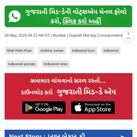
09 May, 2026 09:22 AM IST | Mumbai | Gujarati Mid-day Correspondent
ટોચ
Shah Rukh Khan
shekhar suman
bollywood buzz
bollywood
bollywood gossips
bollywood news
Next Story : પ્યાર બેકાર કી