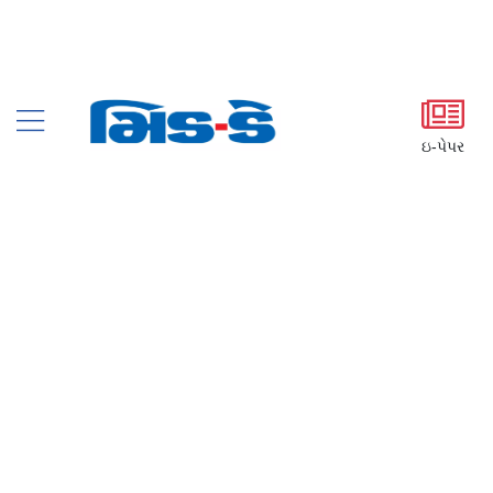
ઇ-પેપર