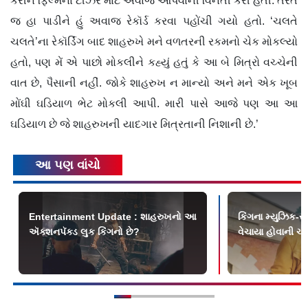
કરીને ફિલ્મના ટીઝર માટે અવાજ આપવાની વિનંતી કરી હતી. તરત
જ હા પાડીને હું અવાજ રેકૉર્ડ કરવા પહોંચી ગયો હતો. ‘ચલતે
ચલતે’ના રેકૉર્ડિંગ બાદ શાહરુખે મને વળતરની રકમનો ચેક મોકલ્યો
હતો, પણ મેં એ પાછો મોકલીને કહ્યું હતું કે આ બે મિત્રો વચ્ચેની
વાત છે, પૈસાની નહીં. જોકે શાહરુખ ન માન્યો અને મને એક ખૂબ
મોંઘી ઘડિયાળ ભેટ મોકલી આપી. મારી પાસે આજે પણ આ આ
ઘડિયાળ છે જે શાહરુખની યાદગાર મિત્રતાની નિશાની છે.’
આ પણ વાંચો
Entertainment Update : શાહરુખનો આ
કિંગના મ્યુઝિક-ર
ઍક્શનપૅક્ડ લુક કિંગનો છે?
વેચાયા હોવાની ચર્