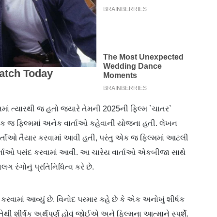
નમાં ત્યારથી જ હતો જ્યારે તેમની 2025ની ફિલ્મ `ચાતર`
એક જ ફિલ્મમાં અનેક વાર્તાઓ કહેવાની યોજના હતી. લેખન
ાઓ તૈયાર કરવામાં આવી હતી, પરંતુ એક જ ફિલ્મમાં આટલી
ાર્તાઓ પસંદ કરવામાં આવી. આ ચારેય વાર્તાઓ એકબીજા સાથે
ંગોનું પ્રતિનિધિત્વ કરે છે.
કરવામાં આવ્યું છે. વિનોદ પરમાર કહે છે કે એક અનોખું શીર્ષક
થી શીર્ષક અર્થપૂર્ણ હોવું જોઈએ અને ફિલ્મના આત્માને સ્પર્શે.