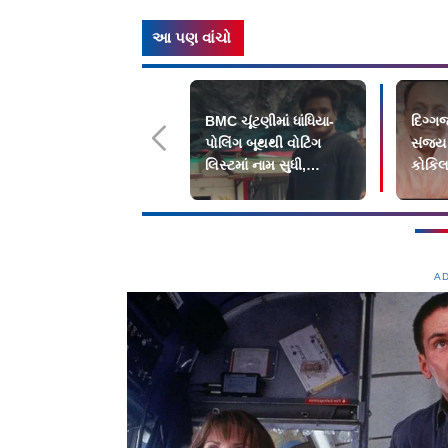
આ પણ વાંચો
BMC ચૂંટણીમાં ધાંધિયા-
દિગ્ગ
પોલિંગ બૂથથી વોટિંગ
સંજય 
લિસ્ટમાં નામ સુધી,
કોકિલ
લોકોએ વેઠી હેરાનગતિ
થઈ એન
A