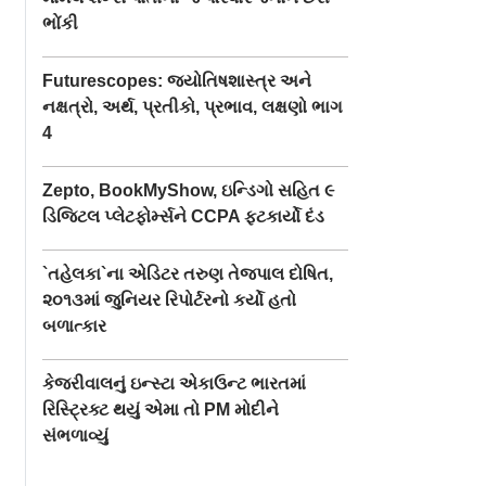
ભોંકી
Futurescopes: જ્યોતિષશાસ્ત્ર અને
નક્ષત્રો, અર્થ, પ્રતીકો, પ્રભાવ, લક્ષણો ભાગ
4
Zepto, BookMyShow, ઇન્ડિગો સહિત ૯
ડિજિટલ પ્લેટફોર્મ્સને CCPA ફટકાર્યો દંડ
`તહેલકા`ના એડિટર તરુણ તેજપાલ દોષિત,
૨૦૧૩માં જુનિયર રિપોર્ટરનો કર્યો હતો
બળાત્કાર
કેજરીવાલનું ઇન્સ્ટા એકાઉન્ટ ભારતમાં
રિસ્ટ્રિક્ટ થયું એમા તો PM મોદીને
સંભળાવ્યું