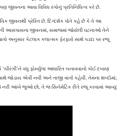
 પણ જીવનના આવા વિવિધ રંગોનું પ્રતિનિધિત્વ કરે છે.
ક જીવનથી પ્રેરિત છે. દિગ્દર્શક પોતે કહે છે કે તે આ
પોતાની આસપાસના જીવનમાં, સમાજમાં જોયેલી ઘટનાઓ તેને
તો અનુસાર કેટલાક કલાત્મક ફેરફારો સાથે પડદા પર રજૂ
કે ‘ચૌરંગી’ને વધુ ફોર્મ્યુલા આધારિત બનાવવાનો કોઈ દબાણ
સાથે જોડાય એવી નવી અને તાજી વાર્તા કહેવી. તેમના શબ્દોમાં,
ે નરી આંખે જુઓ છો, તે જ સિનેમેટિક રીતે રજૂ કરવામાં આવ્યું