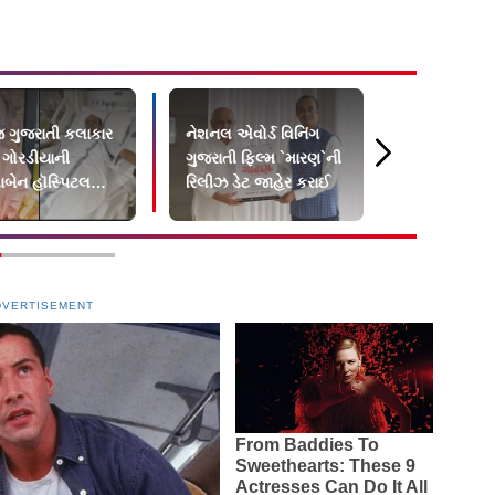
જ ગુજરાતી કલાકાર
નેશનલ એવોર્ડ વિનિંગ
રહસ્ય અને ર
ગોરડીયાની
ગુજરાતી ફિલ્મ `મારણ`ની
ભરપૂર ફિલ્મ
ાબેન હૉસ્પિટલમાં
રિલીઝ ડેટ જાહેર કરાઈ
ધમાકેદાર ટ્
્જીયોગ્રાફી
DVERTISEMENT