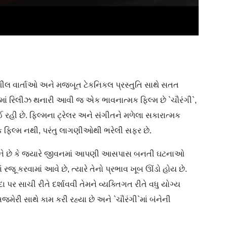
શીલ વાર્તાઓ અને મજબૂત ટેકનિકલ પ્રસ્તુતિ સાથે સતત
માં રિલીઝ થનારી આવી જ એક ભાવનાત્મક ફિલ્મ છે `ચૌરંગી`,
રહી છે. ફિલ્મના ટ્રેલર અને સંગીતને મળેલા સકારાત્મક
 એક ફિલ્મ નથી, પરંતુ લાગણીઓથી ભરેલી સફર છે.
 માને છે કે જ્યારે જીવનમાં આપણી આસપાસ બનતી ઘટનાઓ
ૂ કરવામાં આવે છે, ત્યારે તેનો પ્રભાવ ખૂબ ઊંડો હોય છે.
ર સાચી રીતે દર્શાવવી તેમને વ્યક્તિગત રીતે વધુ યોગ્ય
મેરી સાથે કામ કરી રહ્યા છે અને `ચૌરંગી`માં બંનેની