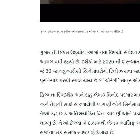
ફિલ્મ ટ્રાઈલરનું સ્ક્રીન ગરૅબ (તસવીર સૌજન્ય: સોશિયલ મીડિયા)
ગુજરાતી ફિલ્મ ઉદ્યોગ આજે નવા વિષયો, સંવેદન
આગળ વધી રહ્યો છે. દર્શકો માટે 2026 ની શરૂઆત
જે 30 જાન્યુઆરીથી સિનેમાઘરોમાં રિલીઝ થવા જઈ 
પ્રતિસાદ પરથી સ્પષ્ટ થાય છે કે `ચૌરંગી` માત્ર
ફિલ્મના દિગ્દર્શક અને સહ-લેખક વિનોદ પરમાર
અને તેમની સાથે સંકળાયેલી લાગણીઓને સિનેમામાં રજ
તેઓ કહે છે કે અતિશયોક્તિ વિના લાગણીઓને પડદા પ
લાગ્યું છે. તેઓ છેલ્લા બે દાયકાથી લેખક આસિફ અજ
સર્જનાત્મક સમજ સ્પષ્ટપણે દેખાય છે.