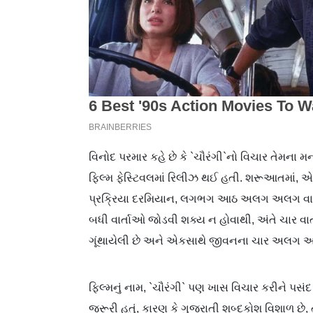
વિનોદ પરમાર કહે છે કે `ચૌરંગી`નો વિચાર તેમના મ
ફિલ્મ ફેસ્ટિવલમાં રિલીઝ થઈ હતી. શરૂઆતમાં, 
પ્રક્રિયા દરમિયાન, લગભગ આઠ અલગ અલગ વાર્ત
બધી વાર્તાઓ જોડવી શક્ય ન હોવાથી, અંતે ચાર વ
ગૂંથાયેલી છે અને એકસાથે જીવનના ચાર અલગ અલગ ર
ફિલ્મનું નામ, `ચૌરંગી` પણ ખાસ વિચાર કરીને પસંદ 
જરૂરી હતું, કારણ કે ગુજરાતી શબ્દકોશ વિશાળ છે, તે