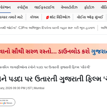
નોરંજન
સ્પોર્ટ્સ
લાઈફસ્ટાઈલ
વેબસ્ટોરીઝ
ફોટોઝ
વીડ
ાચાર તમારે માટે
કૉલમ
શૉટ વિડિઓઝ
વોઈસ ઑફ મુંબઈ
JPના અભિજીત દિપકેના ઘરની બહાર શરૂ કરી ભૂખ હડતાળ
અભિજીત દિપકેએ CJPની
સ્તવિક લાગણીઓના રંગોને પડદા પર ઉતારતી ગુજરાતી ફિલ્મ ‘ચૌરંગી’
ે પડદા પર ઉતારતી ગુજરાતી ફિલ્મ ‘ચ
uary, 2026 09:30 PM | IST | Mumbai
Follow Us