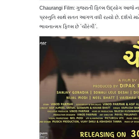
Chaurangi Film: ગુજરાતી ફિલ્મ ઉદ્યોગ આજે ન
પ્રસ્તુતિ સાથે સતત આગળ વધી રહ્યો છે. દર્શક
ભાવનાત્મક ફિલ્મ છે `ચૌરંગી`.