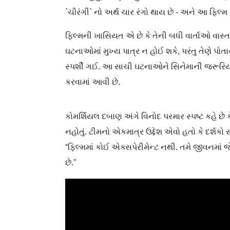
`ચૌરંગી` નો અર્થ ચાર રંગો થાય છે - અને આ ફિલ્મ
ફિલ્મની ખાસિયત એ છે કે તેની બધી વાર્તાઓ વાસ્તવિ
ઘટનાઓમાં મુખ્ય પાત્ર ન હોઈ શકે, પરંતુ તેણે 
સ્પર્શી ગઈ. આ સાચી ઘટનાઓને સિનેમાની જરૂરિયા
કરવામાં આવી છે.
કોમર્શિયલ દબાણ અંગે વિનોદ પરમાર સ્પષ્ટ કહે છે 
નહોતું. ટીમનો એકમાત્ર ઉદ્દેશ એવો હતો કે દર્શકો 
“ફિલ્મમાં કોઈ એક્સપેરીમેન્ટ નથી. તમે જીવનમાં જ
છે."