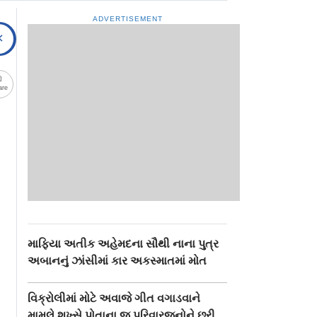
ADVERTISEMENT
are
માફિયા અતીક અહેમદના સૌથી નાના પુત્ર
અબાનનું ઝાંસીમાં કાર અકસ્માતમાં મોત
વિક્રોલીમાં મોટે અવાજે ગીત વગાડવાને
મામલે શખ્સે પોતાના જ પરિવારજનોને છરી