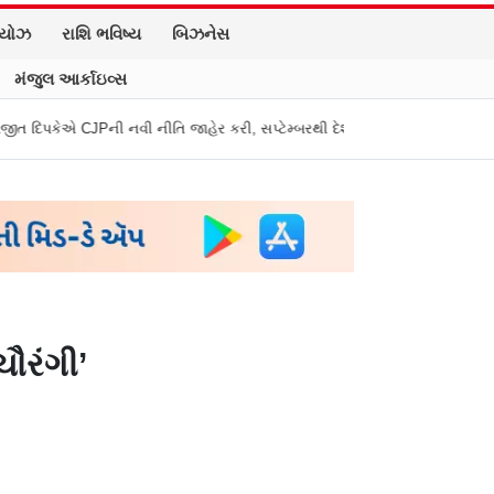
િયોઝ
રાશિ ભવિષ્ય
બિઝનેસ
મંજુલ આર્કાઇવ્સ
 નવી નીતિ જાહેર કરી, સપ્ટેમ્બરથી દેશભારમાં થશે શરૂ
તુકારામ મુંઢે On Fir
ૌરંગી’