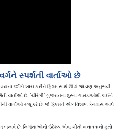
્ગને સ્પર્શતી વાર્તાઓ છે
ુખ્ત વયના દર્શકો ખાસ કરીને ફિલ્મ સાથે ઊંડો જોડાણ અનુભવી
પર્શતી વાર્તાઓ છે. `ચૌરંગી` ગુજરાતના દૂરના ગામડાઓથી લઈને
ની વાર્તાઓ રજૂ કરે છે, જે ફિલ્મને એક વિશાળ કેનવાસ આપે
ાવે છે. નિર્માતાઓનો ઉદ્દેશ્ય એવા ગીતો બનાવવાનો હતો