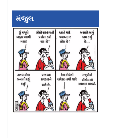
મંજુલ
ોમાંચથી
નડિયાદવાલા ગ્રાન્ડસન
`આવવા દે` ટ્રેલર: પ
 ‘કડકનાથ’નું
એન્ટરટેઈનમેન્ટની પહેલી
સંસ્કૃતિઓ અને
રેલર આઉટ!
ગુજરાતી ફિલ્મ ધબકારોનું
લાગણીઓની હૃદયસ્પ
ટ્રેલર રિલીઝ
વાર્તા હશે ફિલ્મમાં