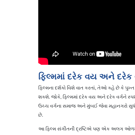
ફિલ્મમાં દરેક વય અને દરેક વર
ફિલ્મના દર્શકો વિશે વાત કરતાં, તેઓ કહે છે કે પ
શકશે. જોકે, ફિલ્મમાં દરેક વય અને દરેક વર્ગને સ્
ઉચ્ચ વર્ગના સમાજ અને મુંબઈ જેવા મહાનગરો સુધી
છે.
આ ફિલ્મ સંગીતની દ્રષ્ટિએ પણ એક અલગ ઓળખ બન