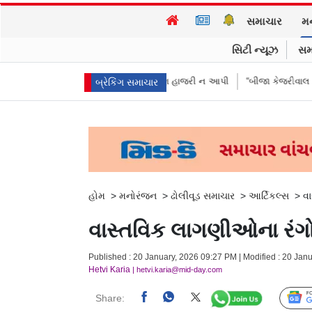
સમાચાર
મ
સિટી ન્યૂઝ
સમ
 દીકરીઓએ પૈસા મોકલાવ્યા પણ હાજરી ન આપી
“બીજા કેજરીવાલ નથી જોઈતા”: C
બ્રેકિંગ સમાચાર
હોમ
>
મનોરંજન
>
ઢોલીવૂડ સમાચાર
>
આર્ટિકલ્સ
>
વા
વાસ્તવિક લાગણીઓના રંગોન
Published : 20 January, 2026 09:27 PM | Modified : 20 Jan
Hetvi Karia
| hetvi.karia@mid-day.com
Share: