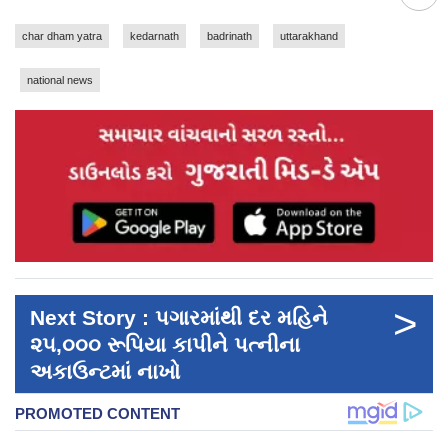
char dham yatra
kedarnath
badrinath
uttarakhand
national news
>
Next Story : પગારમાંથી દર મહિને
૨૫,૦૦૦ રૂપિયા કાપીને પત્નીના
અકાઉન્ટમાં નાખો