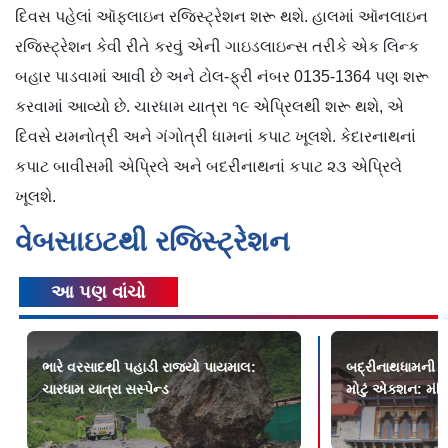
દિવસ પહેલાં ઑફલાઇન રજિસ્ટ્રેશન શરૂ થશે. હાલમાં ઑનલાઇન
રજિસ્ટ્રેશન કેવી રીતે કરવું એની ગાઇડલાઇન્સ તરીકે એક લિન્ક
બહાર પાડવામાં આવી છે અને ટોલ-ફ્રી નંબર 0135-1364 પણ શરૂ
કરવામાં આવ્યો છે. ચારધામ યાત્રા ૧૯ એપ્રિલથી શરૂ થશે, એ
દિવસે યમનોત્રી અને ગંગોત્રી ધામનાં કપાટ ખૂલશે. કેદારનાથનાં
કપાટ બાવીસમી એપ્રિલે અને બદરીનાથનાં કપાટ ૨૩ એપ્રિલે
ખૂલશે.
વેબસાઇટથી રજિસ્ટ્રેશન
આ પણ વાંચો
ભારે વરસાદથી પહાડી રાજ્યો પાયમાલ:
બદ્રીનાથધામની દ
ચારધામ યાત્રા સસ્પેન્ડ
મોટું એક્શન: મંદિ