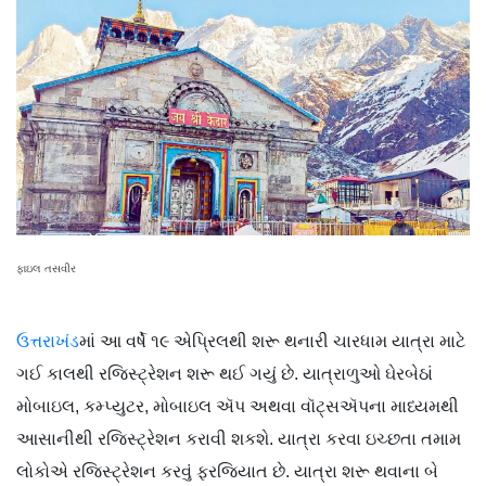
ફાઇલ તસવીર
ઉત્તરાખંડ
માં આ વર્ષે ૧૯ એપ્રિલથી શરૂ થનારી ચારધામ યાત્રા માટે
ગઈ કાલથી રજિસ્ટ્રેશન શરૂ થઈ ગયું છે. યાત્રાળુઓ ઘેરબેઠાં
મોબાઇલ, કમ્પ્યુટર, મોબાઇલ ઍપ અથવા વૉટ્સઍપના માધ્યમથી
આસાનીથી રજિસ્ટ્રેશન કરાવી શકશે. યાત્રા કરવા ઇચ્છતા તમામ
લોકોએ રજિસ્ટ્રેશન કરવું ફરજિયાત છે. યાત્રા શરૂ થવાના બે