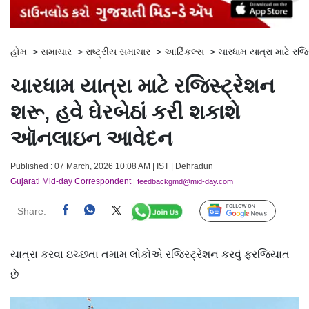
હોમ
>
સમાચાર
>
રાષ્ટ્રીય સમાચાર
>
આર્ટિકલ્સ
>
ચારધામ યાત્રા માટે ર
ચારધામ યાત્રા માટે રજિસ્ટ્રેશન
શરૂ, હવે ઘેરબેઠાં કરી શકાશે
ઑનલાઇન આવેદન
Published : 07 March, 2026 10:08 AM | IST | Dehradun
Gujarati Mid-day Correspondent
| feedbackgmd@mid-day.com
Share:
Follow Us
યાત્રા કરવા ઇચ્છતા તમામ લોકોએ રજિસ્ટ્રેશન કરવું ફરજિયાત
છે