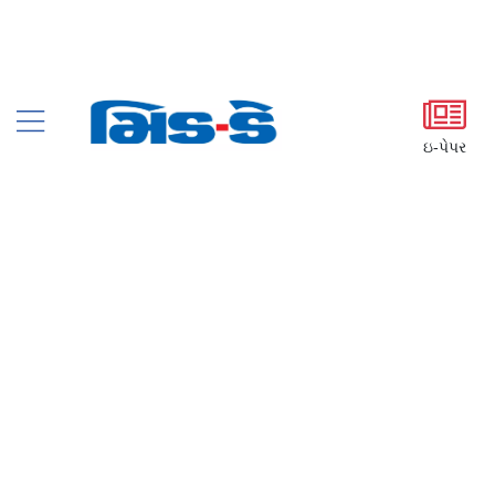
ઇ-પેપર