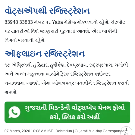
વૉટ્સઍપથી રજિસ્ટ્રેશન
83948 33833 નંબર પર Yatra મેસેજ મોકલવાનો રહેશે. ચૅટબૉટ
પર યાત્રીઓ વિશે જાણકારી પૂછવામાં આવશે. એમાં બાકીની
વિગતો ભરવાની રહેશે.
આ‍ૅફલાઇન રજિસ્ટ્રેશન
૧૭ એપ્રિલથી હરિદ્વાર, હૃષીકેશ, દેવપ્રયાગ, રુદ્રપ્રયાગ, ચમોલી
અને અન્ય મહત્ત્વનાં બાયોમેટ્રિક રજિસ્ટ્રેશન કાઉન્ટર
લગાવવામાં આવશે. એમાં ઓળખપત્ર બતાવીને રજિસ્ટ્રેશન કરાવી
શકાશે.
07 March, 2026 10:08 AM IST | Dehradun | Gujarati Mid-day Correspondent
ટોચ