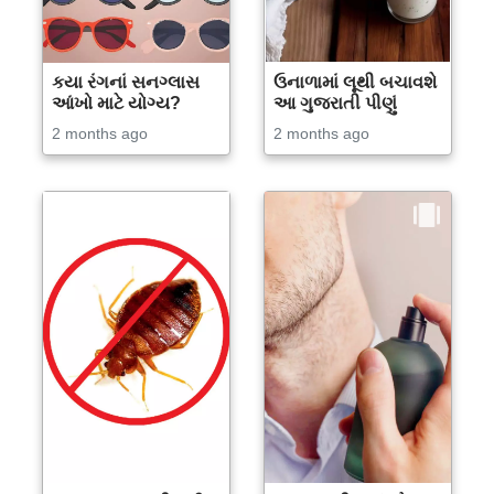
કયા રંગનાં સનગ્લાસ
ઉનાળામાં લૂથી બચાવશે
આંખો માટે યોગ્ય?
આ ગુજરાતી પીણું
2 months ago
2 months ago