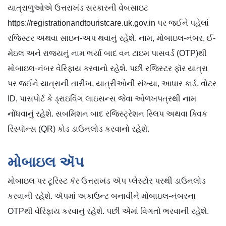
યાત્રાળુઓએ ઉત્તરાખંડ સરકારની વેબસાઇટ
https://registrationandtouristcare.uk.gov.in પર જઈને પહેલાં
રજિસ્ટર અથવા સાઇન-અપ થવાનું રહેશે. નામ, મોબાઇલ-નંબર, ઈ-
મેઇલ અને રાજ્યનું નામ ભર્યા બાદ વન ટાઇમ પાસવર્ડ (OTP)થી
મોબાઇલ-નંબર વેરિફાય કરવાનો રહેશે. પછી રજિસ્ટર ફૉર યાત્રા
પર જઈને યાત્રાની તારીખ, યાત્રીઓની સંખ્યા, આધાર કાર્ડ, વોટર
ID, પાસપોર્ટ કે ડ્રાઇવિંગ લાઇસન્સ જેવા ઓળખપત્રથી નામ
નોંધવાનું રહેશે. સબમિશન બાદ રજિસ્ટ્રેશન સ્લિપ અથવા ક્વિક
રિસ્પૉન્સ (QR) કોડ ડાઉનલોડ કરવાનો રહેશે.
મોબાઇલ ઍપ
મોબાઇલ પર ટૂરિસ્ટ કૅર ઉત્તરાખંડ ઍપ પ્લેસ્ટોર પરથી ડાઉનલોડ
કરવાની રહેશે. ઍપમાં અકાઉન્ટ બનાવીને મોબાઇલ-નંબરના
OTPથી વેરિફાય કરવાનું રહેશે. પછી એમાં વિગતો ભરવાની રહેશે.