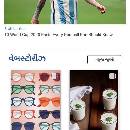
વેબસ્ટોરીઝ
બધુજ જુઓ