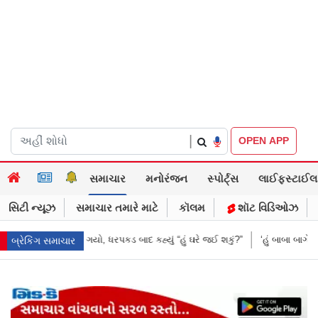
|
OPEN APP
સમાચાર
મનોરંજન
સ્પોર્ટ્સ
લાઈફસ્ટાઈલ
સિટી ન્યૂઝ
સમાચાર તમારે માટે
કૉલમ
શૉટ વિડિઓઝ
યું “હું ઘરે જઈ શકું?”
‘હું બાબા બાગેશ્વર નથી...’: IIT દિલ્હીમાં વિદ્યાર્થીઓ સા
બ્રેકિંગ સમાચાર