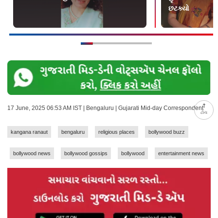
છટક્યો
17 June, 2025 06:53 AM IST | Bengaluru | Gujarati Mid-day Correspondent
ટોચ
kangana ranaut
bengaluru
religious places
bollywood buzz
bollywood news
bollywood gossips
bollywood
entertainment news