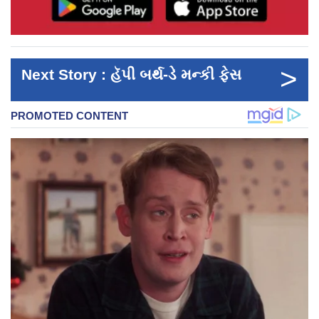
>
Next Story : હૅપી બર્થ-ડે મન્કી ફેસ