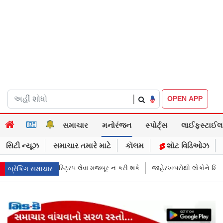
|
OPEN APP
સમાચાર
મનોરંજન
સ્પોર્ટ્સ
લાઈફસ્ટાઈલ
સિટી ન્યૂઝ
સમાચાર તમારે માટે
કૉલમ
શૉટ વિડિઓઝ
શકે
જાહેરખબરોથી લોકોને મિસગાઇડ કરનારી સેલિબ્રિટીઝ પણ ગુનેગાર ગણાય,
બ્રેકિંગ સમાચાર