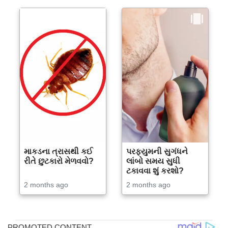
માકડના ત્રાસથી કઈ
પરફ્યુમની સુગંધને
રીતે છુટકારો મેળવવો?
લાંબો સમય સુધી
ટકાવવા શું કરશો?
2 months ago
2 months ago