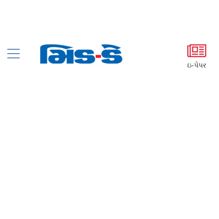
ઇ-પેપર