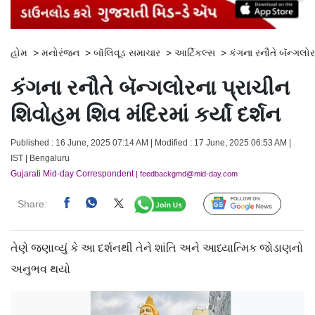
હોમ
>
મનોરંજન
>
બૉલિવૂડ સમાચાર
>
આર્ટિકલ્સ
>
કંગના રનૌતે બૅન્ગલોર
કંગના રનૌતે બૅન્ગલોરના પ્રાચીન
શિવોહમ શિવ મંદિરમાં કર્યાં દર્શન
Published : 16 June, 2025 07:14 AM | Modified : 17 June, 2025 06:53 AM |
IST | Bengaluru
Gujarati Mid-day Correspondent
| feedbackgmd@mid-day.com
Share:
Follow Us
તેણે જણાવ્યું કે આ દર્શનથી તેને શાંતિ અને આધ્યાત્મિક જોડાણનો
અનુભવ થયો