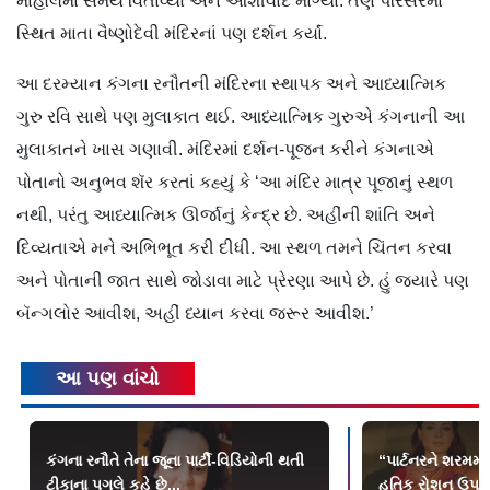
માહોલમાં સમય વિતાવ્યો અને આશીર્વાદ માગ્યા. તેણે પરિસરમાં
સ્થિત માતા વૈષ્ણોદેવી મંદિરનાં પણ દર્શન કર્યાં.
આ દરમ્યાન કંગના રનૌતની મંદિરના સ્થાપક અને આધ્યાત્મિક
ગુરુ રવિ સાથે પણ મુલાકાત થઈ. આધ્યાત્મિક ગુરુએ કંગનાની આ
મુલાકાતને ખાસ ગણાવી. મંદિરમાં દર્શન-પૂજન કરીને કંગનાએ
પોતાનો અનુભવ શૅર કરતાં કહ્યું કે ‘આ મંદિર માત્ર પૂજાનું સ્થળ
નથી, પરંતુ આધ્યાત્મિક ઊર્જાનું કેન્દ્ર છે. અહીંની શાંતિ અને
દિવ્યતાએ મને અભિભૂત કરી દીધી. આ સ્થળ તમને ચિંતન કરવા
અને પોતાની જાત સાથે જોડાવા માટે પ્રેરણા આપે છે. હું જ્યારે પણ
બૅન્ગલોર આવીશ, અહીં ધ્યાન કરવા જરૂર આવીશ.’
આ પણ વાંચો
કંગના રનૌતે તેના જૂના પાર્ટી-વિડિયોની થતી
“પાર્ટનરને શરમમાં
ટીકાના પગલે કહે છે...
હૃતિક રોશન ઉપર 