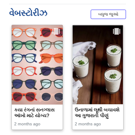
વેબસ્ટોરીઝ
બધુજ જુઓ
કયા રંગનાં સનગ્લાસ
ઉનાળામાં લૂથી બચાવશે
આંખો માટે યોગ્ય?
આ ગુજરાતી પીણું
2 months ago
2 months ago