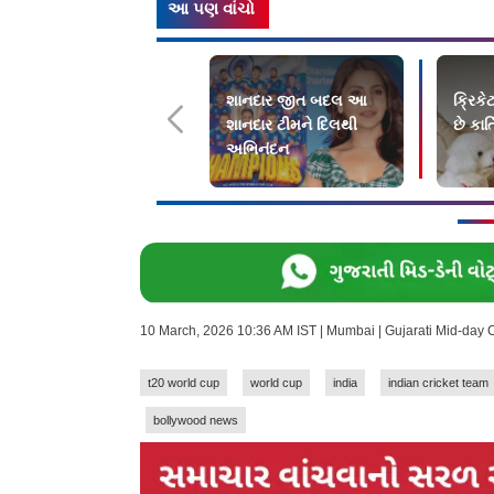
આ પણ વાંચો
શાનદાર જીત બદલ આ
ક્રિકે
શાનદાર ટીમને દિલથી
છે કાર્
અભિનંદન
10 March, 2026 10:36 AM IST | Mumbai | Gujarati Mid-day
t20 world cup
world cup
india
indian cricket team
bollywood news