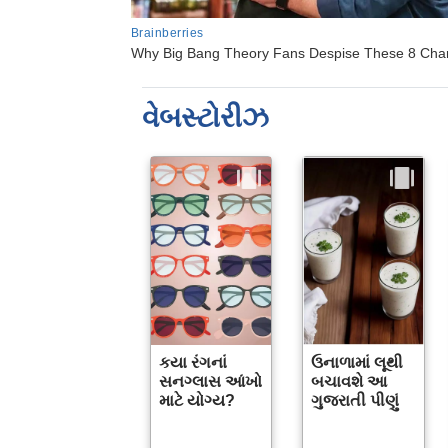
વેબસ્ટોરીઝ
કયા રંગનાં
ઉનાળામાં લૂથી
સનગ્લાસ આંખો
બચાવશે આ
માટે યોગ્ય?
ગુજરાતી પીણું