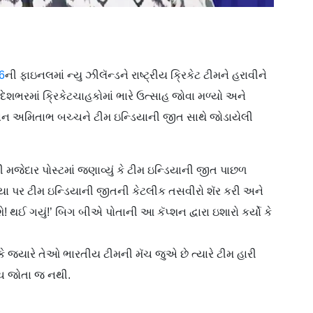
26
ની ફાઇનલમાં ન્યુ ઝીલૅન્ડને રાષ્ટ્રીય ક્રિકેટ ટીમને હરાવીને
ેશભરમાં ક્રિકેટચાહકોમાં ભારે ઉત્સાહ જોવા મળ્યો અને
 અમિતાભ બચ્ચને ટીમ ઇન્ડિયાની જીત સાથે જોડાયેલી
જેદાર પોસ્ટમાં જણાવ્યું કે ટીમ ઇન્ડિયાની જીત પાછળ
િયા પર ટીમ ઇન્ડિયાની જીતની કેટલીક તસવીરો શૅર કરી અને
 જશે! થઈ ગયું!’ બિગ બીએ પોતાની આ કૅપ્શન દ્વારા ઇશારો કર્યો કે
 જ્યારે તેઓ ભારતીય ટીમની મૅચ જુએ છે ત્યારે ટીમ હારી
ચ જોતા જ નથી.