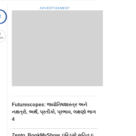
ADVERTISEMENT
are
Futurescopes: જ્યોતિષશાસ્ત્ર અને
નક્ષત્રો, અર્થ, પ્રતીકો, પ્રભાવ, લક્ષણો ભાગ
4
Zepto, BookMyShow, ઇન્ડિગો સહિત ૯