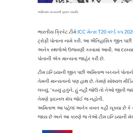
અમિતાભ બચ્ચનની ફાઇલ તસવીર
ભારતીય ક્રિકેટ ટીમે
ICC મેન્સ T20 વર્લ્ડ કપ 20
ટ્રોફી પોતાના નામે કરી. આ ઐતિહાસિક જીત પછી દ
અનેક સ્થળોએ ઉજવણી કરવામાં આવી. આ દરમ્યાન
પોતાની એક માન્યતા જાહેર કરી છે.
ટીમ ઇન્ડિયાની જીત પછી અમિતાભ બચ્ચને પોતાની મ
તેમની માન્યતાનો પણ હાથ છે. તેમણે સોશ્યલ મીડ
લખ્યું, ‘કહ્યું હતુંને, હું નહીં જોઉં તો તેઓ જીતી
તેમણે ફાઇનલ મૅચ જોઈ જ નહોતી.
અમિતાભ આ પહેલાં અનેક વખત કહી ચૂક્યા છે કે કે
જાય છે અને આ કારણે જ તેઓ ટીમ ઇન્ડિયાની મૅ