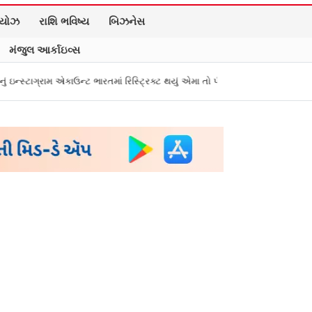
િયોઝ
રાશિ ભવિષ્ય
બિઝનેસ
મંજુલ આર્કાઇવ્સ
ભારતમાં રિસ્ટ્રિક્ટ થયું એમા તો પીએમ મોદીને સંભળાવ્યું
Zepto, BookMyShow, ઇ