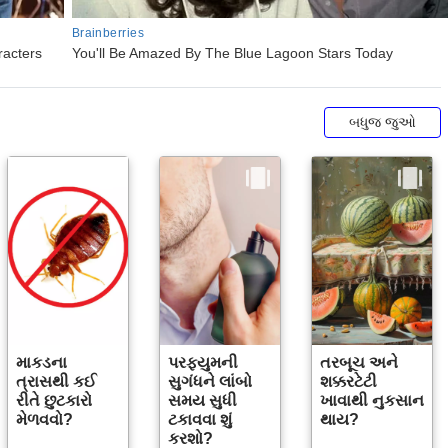
બધુજ જુઓ
માકડના
પરફ્યુમની
તરબૂચ અને
ત્રાસથી કઈ
સુગંધને લાંબો
શક્કરટેટી
રીતે છુટકારો
સમય સુધી
ખાવાથી નુકસાન
મેળવવો?
ટકાવવા શું
થાય?
કરશો?