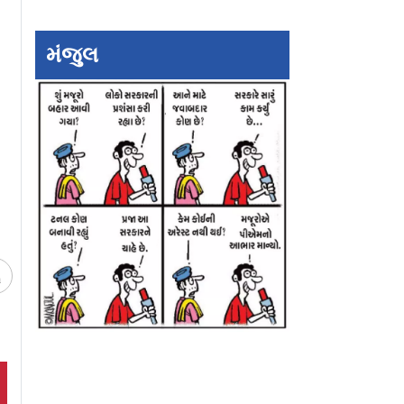
મંજુલ
બની ગૂગલ પર
આવારાપન 2ની પહેલાં
શ્રદ્ધા કપૂરની નાગ
્ચ થઈ રહેલી
નહીં પણ પછી થિયેટરમાં
બનવાની જ છે
ર
રીરિલીઝ થશે આવારાપન
ચ