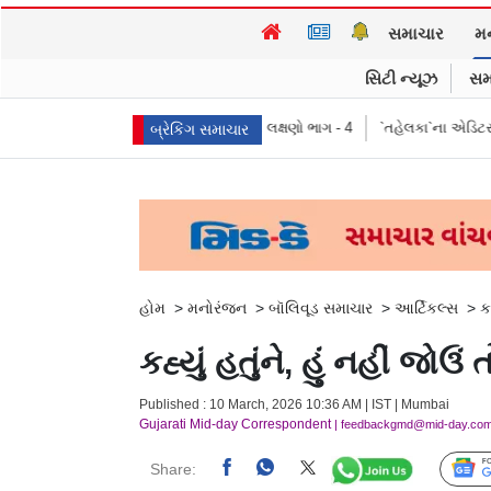
સમાચાર
મ
સિટી ન્યૂઝ
સમ
્રતીકો, પ્રભાવ, અને લક્ષણો ભાગ - 4
`તહેલકા`ના એડિટર તરુણ તેજપાલ દોષિત, ૨૦૧
બ્રેકિંગ સમાચાર
હોમ
>
મનોરંજન
>
બૉલિવૂડ સમાચાર
>
આર્ટિકલ્સ
>
ક
કહ્યું હતુંને, હું નહીં જો
Published : 10 March, 2026 10:36 AM | IST | Mumbai
Gujarati Mid-day Correspondent
| feedbackgmd@mid-day.co
Share: