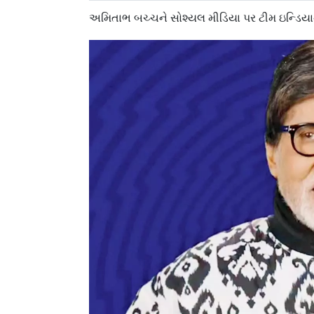
અમિતાભ બચ્ચને સોશ્યલ મીડિયા પર ટીમ ઇન્ડિય