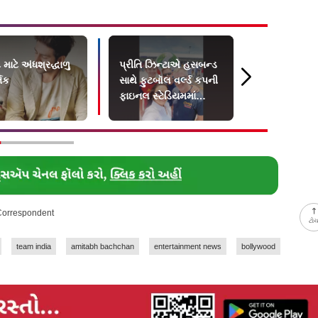
ટ માટે અંધશ્રદ્ધાળુ
પ્રીતિ ઝિન્ટાએ હસબન્ડ
નોરા ફતેહી 
તિક
સાથે ફુટબૉલ વર્લ્ડ કપની
સૌથી વધુ સર
ફાઇનલ સ્ટેડિયમમાં
બૉલીવુડ સ્ટા
બેસીને જોઈ
 Correspondent
ટો
team india
amitabh bachchan
entertainment news
bollywood