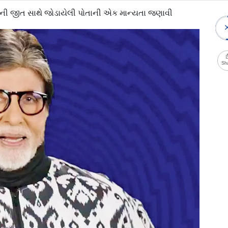
ાની જીત સાથે જોડાયેલી પોતાની એક માન્યતા જણાવી
Sh