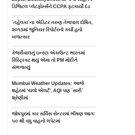
ડિજિટલ પ્લેટફોર્મ્સને CCPA ફટકાર્યો દંડ
`તહેલકા`ના એડિટર તરુણ તેજપાલ દોષિત,
૨૦૧૩માં જુનિયર રિપોર્ટરનો કર્યો હતો
બળાત્કાર
કેજરીવાલનું ઇન્સ્ટા એકાઉન્ટ ભારતમાં
રિસ્ટ્રિક્ટ થયું એમા તો PM મોદીને
સંભળાવ્યું
Mumbai Weather Updates: આજે
શહેરમાં ‘યલો એલર્ટ’, AQI પણ `સારી`
શ્રેણીમાં
જોધપુરમાં કાર સર્વિસ સેન્ટરમાં ભીષણ આગઃ
૫૦ થી વધુ વાહનો લપેટમાં