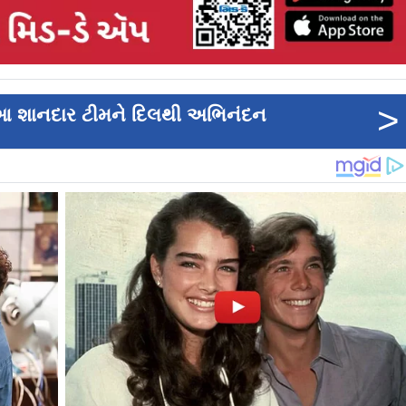
>
આ શાનદાર ટીમને દિલથી અભિનંદન