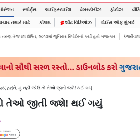
નોરંજન
સ્પોર્ટ્સ
લાઈફસ્ટાઈલ
વેબસ્ટોરીઝ
ફોટોઝ
વીડ
ાચાર તમારે માટે
કૉલમ
શૉટ વિડિઓઝ
વોઈસ ઑફ મુંબઈ
૩માં જુનિયર રિપોર્ટરનો કર્યો હતો બળાત્કાર
કેજરીવાલનું ઇન્સ્ટાગ્રામ એકાઉન્ટ 
હ્યું હતુંને, હું નહીં જોઉં તો તેઓ જીતી જશે! થઈ ગયું
ઉં તો તેઓ જીતી જશે! થઈ ગયું
m
Follow Us