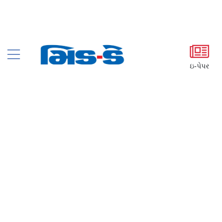
ઇ-પેપર