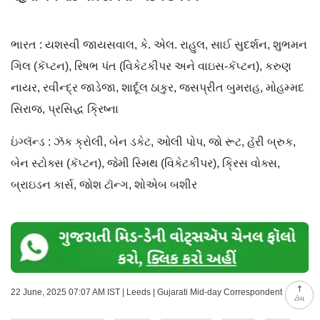
ભારત : યશસ્વી જાયસવાલ, કે. એલ. રાહુલ, સાઈ સુદર્શન, શુભમન
ગિલ (કૅપ્ટન), રિષભ પંત (વિકેટકીપર અને વાઇસ-કૅપ્ટન), કરુણ
નાયર, રવીન્દ્ર જાડેજા, શાર્દૂલ ઠાકુર, જસપ્રીત બુમરાહ, મોહમ્મદ
સિરાજ, પ્રસિદ્ધ ક્રિષ્ના
ઇંગ્લૅન્ડ : ઝૅક ક્રોલી, બેન ડકેટ, ઓલી પોપ, જો રૂટ, હૅરી બ્રુક,
બેન સ્ટોક્સ (કૅપ્ટન), જેમી સ્મિથ (વિકેટકીપર), ક્રિસ વોક્સ,
બ્રાઇડન કાર્સ, જોશ ટૉન્ગ, શોએબ બશીર
22 June, 2025 07:07 AM IST | Leeds | Gujarati Mid-day Correspondent
ટોચ