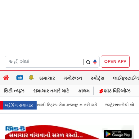
|
OPEN APP
સમાચાર
મનોરંજન
સ્પોર્ટ્સ
લાઈફસ્ટાઈલ
સિટી ન્યૂઝ
સમાચાર તમારે માટે
કૉલમ
શૉટ વિડિઓઝ
ર ન કરી શકે
જાહેરખબરોથી લોકોને મિસગાઇડ કરનારી સેલિબ્રિટીઝ પણ ગુનેગા
બ્રેકિંગ સમાચાર