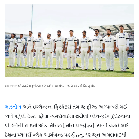
અમદાવાદ પ્લેન-ક્રૅશ દુર્ઘટના માટે બ્લૅક આર્મબૅન્ડ અને એક મિનિટનું મૌન
ભારતીય
અને ઇંગ્લૅન્ડના ક્રિકેટર્સ તેમ જ ફીલ્ડ અમ્પાયર્સે ગઈ
કાલે પહેલી ટેસ્ટ પહેલાં અમદાવાદમાં થયેલી પ્લેન-ક્રૅશ દુર્ઘટનાના
પીડિતોની યાદમાં એક મિનિટનું મૌન પાળ્યું હતું. રમતી વખતે બન્ને
દેશના પ્લેયર્સે બ્લૅક આર્મબૅન્ડ પહેર્યું હતું. ૧૨ જૂને અમદાવાદથી