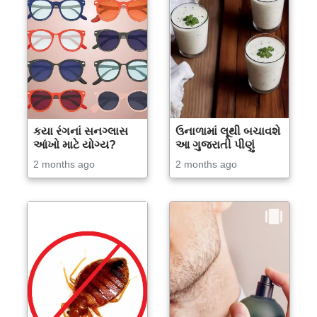
કયા રંગનાં સનગ્લાસ
ઉનાળામાં લૂથી બચાવશે
આંખો માટે યોગ્ય?
આ ગુજરાતી પીણું
2 months ago
2 months ago