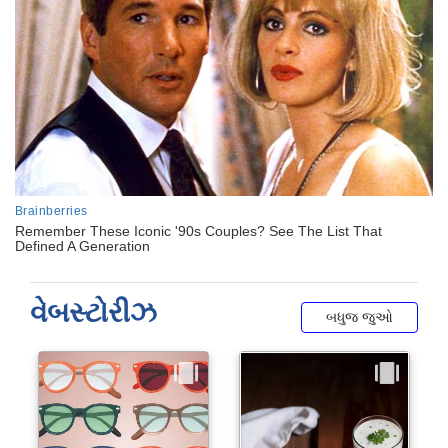
વેબસ્ટોરીઝ
બધુજ જુઓ