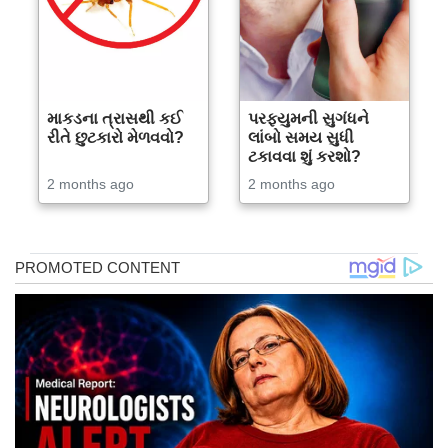
માકડના ત્રાસથી કઈ
પરફ્યુમની સુગંધને
રીતે છુટકારો મેળવવો?
લાંબો સમય સુધી
ટકાવવા શું કરશો?
2 months ago
2 months ago