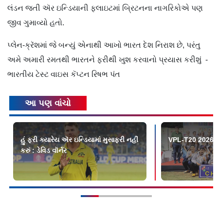
લંડન જતી ઍર ઇન્ડિયાની ફ્લાઇટમાં બ્રિટનના નાગરિકોએ પણ
જીવ ગુમાવ્યો હતો.
પ્લેન-ક્રૅશમાં જે બન્યું એનાથી આખો ભારત દેશ નિરાશ છે, પરંતુ
અમે અમારી રમતથી ભારતને ફરીથી ખુશ કરવાનો પ્રયાસ કરીશું -
ભારતીય ટેસ્ટ વાઇસ કૅપ્ટન રિષભ પંત
આ પણ વાંચો
હું ફરી ક્યારેય ઍર ઇન્ડિયામાં મુસાફરી નહીં
VPL-T20 2026માં સ
કરું : ડેવિડ વૉર્નર