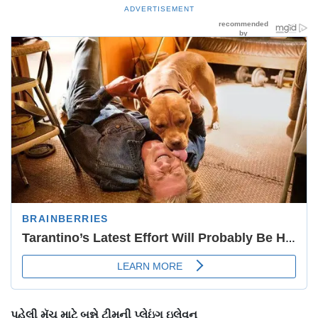
ADVERTISEMENT
પહેલી મૅચ માટે બન્ને ટીમની પ્લેઇંગ ઇલેવન