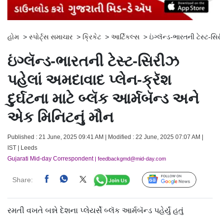
હોમ
>
સ્પોર્ટ્સ સમાચાર
>
ક્રિકેટ
>
આર્ટિકલ્સ
>
ઇંગ્લૅન્ડ-ભારતની ટેસ્ટ-સ
ઇંગ્લૅન્ડ-ભારતની ટેસ્ટ-સિરીઝ
પહેલાં અમદાવાદ પ્લેન-ક્રૅશ
દુર્ઘટના માટે બ્લૅક આર્મબૅન્ડ અને
એક મિનિટનું મૌન
Published : 21 June, 2025 09:41 AM | Modified : 22 June, 2025 07:07 AM |
IST | Leeds
Gujarati Mid-day Correspondent
| feedbackgmd@mid-day.com
Share:
Follow Us
રમતી વખતે બન્ને દેશના પ્લેયર્સે બ્લૅક આર્મબૅન્ડ પહેર્યું હતું