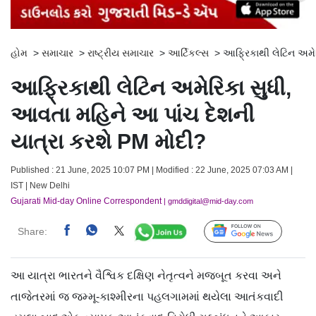
હોમ
>
સમાચાર
>
રાષ્ટ્રીય સમાચાર
>
આર્ટિકલ્સ
>
આફ્રિકાથી લેટિન અમેર
આફ્રિકાથી લેટિન અમેરિકા સુધી,
આવતા મહિને આ પાંચ દેશની
યાત્રા કરશે PM મોદી?
Published : 21 June, 2025 10:07 PM | Modified : 22 June, 2025 07:03 AM |
IST | New Delhi
Gujarati Mid-day Online Correspondent
| gmddigital@mid-day.com
Share:
Follow Us
આ યાત્રા ભારતને વૈશ્વિક દક્ષિણ નેતૃત્વને મજબૂત કરવા અને
તાજેતરમાં જ જમ્મૂ-કાશ્મીરના પહલગામમાં થયેલા આતંકવાદી