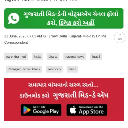
22 June, 2025 07:03 AM IST | New Delhi | Gujarati Mid-day Online
ટોચ
Correspondent
narendra modi
india
bharat
national news
brazil
Pahalgam Terror Attack
morocco
africa