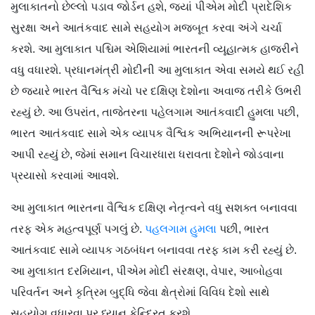
મુલાકાતનો છેલ્લો પડાવ જોર્ડન હશે, જ્યાં પીએમ મોદી પ્રાદેશિક
સુરક્ષા અને આતંકવાદ સામે સહયોગ મજબૂત કરવા અંગે ચર્ચા
કરશે. આ મુલાકાત પશ્ચિમ એશિયામાં ભારતની વ્યૂહાત્મક હાજરીને
વધુ વધારશે. પ્રધાનમંત્રી મોદીની આ મુલાકાત એવા સમયે થઈ રહી
છે જ્યારે ભારત વૈશ્વિક મંચો પર દક્ષિણ દેશોના અવાજ તરીકે ઉભરી
રહ્યું છે. આ ઉપરાંત, તાજેતરના પહેલગામ આતંકવાદી હુમલા પછી,
ભારત આતંકવાદ સામે એક વ્યાપક વૈશ્વિક અભિયાનની રૂપરેખા
આપી રહ્યું છે, જેમાં સમાન વિચારધારા ધરાવતા દેશોને જોડવાના
પ્રયાસો કરવામાં આવશે.
આ મુલાકાત ભારતના વૈશ્વિક દક્ષિણ નેતૃત્વને વધુ સશક્ત બનાવવા
તરફ એક મહત્વપૂર્ણ પગલું છે.
પહલગામ હુમલા
પછી, ભારત
આતંકવાદ સામે વ્યાપક ગઠબંધન બનાવવા તરફ કામ કરી રહ્યું છે.
આ મુલાકાત દરમિયાન, પીએમ મોદી સંરક્ષણ, વેપાર, આબોહવા
પરિવર્તન અને કૃત્રિમ બુદ્ધિ જેવા ક્ષેત્રોમાં વિવિધ દેશો સાથે
સહયોગ વધારવા પર ધ્યાન કેન્દ્રિત કરશે.