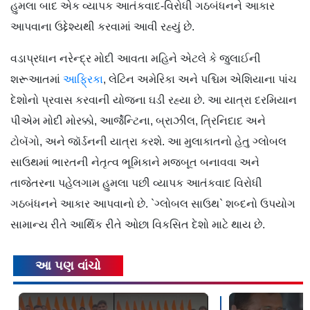
હુમલા બાદ એક વ્યાપક આતંકવાદ-વિરોધી ગઠબંધનને આકાર
આપવાના ઉદ્દેશ્યથી કરવામાં આવી રહ્યું છે.
વડાપ્રધાન નરેન્દ્ર મોદી આવતા મહિને એટલે કે જુલાઈની
શરૂઆતમાં
આફ્રિકા
, લેટિન અમેરિકા અને પશ્ચિમ એશિયાના પાંચ
દેશોનો પ્રવાસ કરવાની યોજના ઘડી રહ્યા છે. આ યાત્રા દરમિયાન
પીએમ મોદી મોરક્કો, આર્જેન્ટિના, બ્રાઝીલ, ત્રિનિદાદ અને
ટોબૅગો, અને જૉર્ડનની યાત્રા કરશે. આ મુલાકાતનો હેતુ ગ્લોબલ
સાઉથમાં ભારતની નેતૃત્વ ભૂમિકાને મજબૂત બનાવવા અને
તાજેતરના પહેલગામ હુમલા પછી વ્યાપક આતંકવાદ વિરોધી
ગઠબંધનને આકાર આપવાનો છે. `ગ્લોબલ સાઉથ` શબ્દનો ઉપયોગ
સામાન્ય રીતે આર્થિક રીતે ઓછા વિકસિત દેશો માટે થાય છે.
આ પણ વાંચો