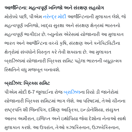
આર્જેન્ટિના: મહત્વપૂર્ણ ખનિજો અને સંરક્ષણ સહયોગ
મોરોક્કો પછી, પીએમ
નરેન્દ્ર મોદી
આર્જેન્ટિનાની મુલાકાત લેશે, જે
મહત્વપૂર્ણ ખનિજો, ખાદ્ય સુરક્ષા અને સંરક્ષણ ક્ષેત્રમાં ભારતનો
મહત્વપૂર્ણ ભાગીદાર છે. બ્યુનોસ એરેસમાં યોજાનારી આ મુલાકાત
ભારત અને આર્જેન્ટિના વચ્ચે કૃષિ, સંરક્ષણ અને કનેક્ટિવિટીના
ક્ષેત્રોમાં સંબંધોને વિસ્તૃત કરે તેવી શક્યતા છે. આ મુલાકાત
બ્રાઝિલમાં યોજાનારી બ્રિક્સ સમિટ પહેલા ભારતની વ્યૂહાત્મક
સ્થિતિને વધુ મજબૂત બનાવશે.
બ્રાઝિલ: બ્રિક્સ સમિટ
પીએમ મોદી 6-7 જુલાઈના રોજ
બ્રાઝિલ
ના રિયો ડી જાનેરોમાં
યોજાનારી બ્રિક્સ સમિટમાં ભાગ લેશે. આ પરિષદમાં, તેઓ ચીનના
રાષ્ટ્રપતિ શી જિનપિંગ, દક્ષિણ આફ્રિકા, ઇન્ડોનેશિયા, સંયુક્ત
આરબ અમીરાત, ઇજિપ્ત અને ઇથોપિયા જેવા દેશોના નેતાઓ સાથે
મુલાકાત કરશે. આ ઉપરાંત, તેઓ કઝાકિસ્તાન, ઉઝબેકિસ્તાન,