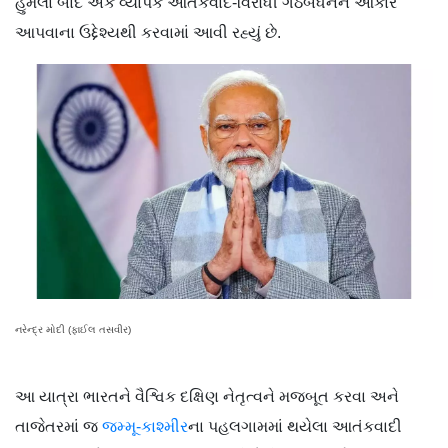
હુમલા બાદ એક વ્યાપક આતંકવાદ-વિરોધી ગઠબંધનને આકાર
આપવાના ઉદ્દેશ્યથી કરવામાં આવી રહ્યું છે.
નરેન્દ્ર મોદી (ફાઈલ તસવીર)
આ યાત્રા ભારતને વૈશ્વિક દક્ષિણ નેતૃત્વને મજબૂત કરવા અને
તાજેતરમાં જ
જમ્મૂ-કાશ્મીર
ના પહલગામમાં થયેલા આતંકવાદી