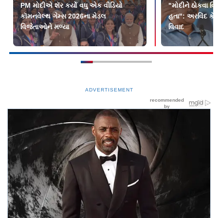
PM મોદીએ શૅર કર્યો વધુ એક વીડિયો
"મોદીને ઠોકવા વિર
કૉમનવેલ્થ ગેમ્સ 2026ના મેડલ
હતા": અરવિંદ કે
વિજેતાઓને મળ્યા
વિવાદ
ADVERTISEMENT