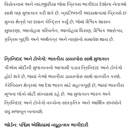
વિયેતનામ અને નાઇજીરીયા જેવા બ્રિક્સ ભાગીદાર દેશોના નેતાઓ
સાથે પણ મુલાકાત કરી શકે છે. બ્રાઝિલની અધ્યક્ષતામાં બ્રિક્સે છ
મુખ્ય ક્ષેત્રો પર ધ્યાન કેન્દ્રિત કર્યું છે, જેમાં વૈશ્વિક શાસન
સુધારણા, આબોહવા પરિવર્તન, આબોહવા ધિરાણ, વૈશ્વિક આરોગ્ય,
કૃત્રિમ બુદ્ધિ અને અર્થતંત્ર અને નાણાંનો સમાવેશ થાય છે.
ત્રિનિદાદ અને ટોબેગો: ભારતીય ડાયસ્પોરા સાથે મુલાકાત
પીએમ મોદીની મુલાકાતનો આગામી પડાવ ત્રિનિદાદ અને ટોબેગો
હોઈ શકે છે, જ્યાં તેઓ ભારતીય ડાયસ્પોરા સાથે વાતચીત કરશે.
કેરેબિયન ક્ષેત્રમાં આ દેશ ભારત માટે મહત્વપૂર્ણ છે, જ્યાં ભારતીય
મૂળના લોકો મોટી સંખ્યામાં રહે છે. આ મુલાકાત ભારત અને
ત્રિનિદાદ અને ટોબેગો વચ્ચેના સાંસ્કૃતિક અને આર્થિક સંબંધોને
વધુ મજબૂત બનાવશે.
જોર્ડન: પશ્ચિમ એશિયામાં વ્યૂહાત્મક ભાગીદારી