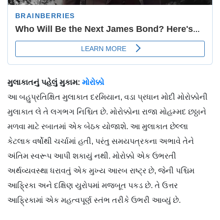
મુલાકાતનું પહેલું મુકામ:
મોરોક્કો
આ બહુપ્રતિક્ષિત મુલાકાત દરમિયાન, વડા પ્રધાન મોદી મોરોક્કોની
મુલાકાત લે તે લગભગ નિશ્ચિત છે. મોરોક્કોના રાજા મોહમ્મદ છઠ્ઠાને
મળવા માટે રબાતમાં એક બેઠક યોજાશે. આ મુલાકાત છેલ્લા
કેટલાક વર્ષોથી ચર્ચામાં હતી, પરંતુ સમયપત્રકના અભાવે તેને
અંતિમ સ્વરૂપ આપી શકાયું નથી. મોરોક્કો એક ઉભરતી
અર્થવ્યવસ્થા ધરાવતું એક મુખ્ય આરબ રાષ્ટ્ર છે, જેની પશ્ચિમ
આફ્રિકા અને દક્ષિણ યુરોપમાં મજબૂત પકડ છે. તે ઉત્તર
આફ્રિકામાં એક મહત્વપૂર્ણ સ્તંભ તરીકે ઉભરી આવ્યું છે.