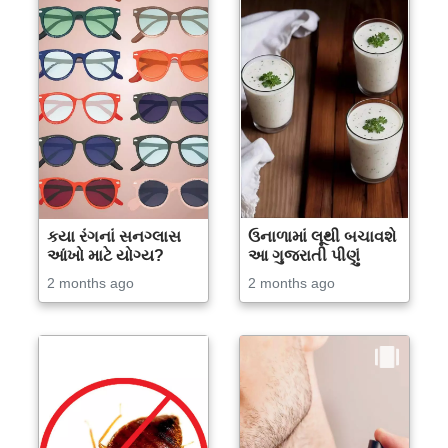
કયા રંગનાં સનગ્લાસ
ઉનાળામાં લૂથી બચાવશે
આંખો માટે યોગ્ય?
આ ગુજરાતી પીણું
2 months ago
2 months ago