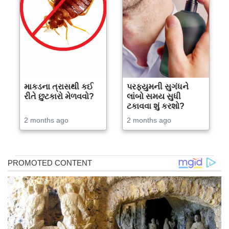
માકડના ત્રાસથી કઈ
પરફ્યુમની સુગંધને
રીતે છુટકારો મેળવવો?
લાંબો સમય સુધી
ટકાવવા શું કરશો?
2 months ago
2 months ago