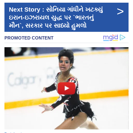
>
Next Story : સોનિયા ગાંધીને ખટક્યું
ઇરાન-ઇઝરાયલ યુદ્ધ પર `ભારતનું
મૌન`, સરકાર પર સાધ્યો હુમલો