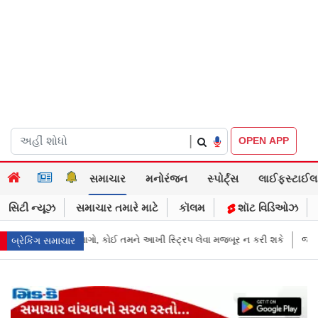
|
OPEN APP
સમાચાર
મનોરંજન
સ્પોર્ટ્સ
લાઈફસ્ટાઈલ
સિટી ન્યૂઝ
સમાચાર તમારે માટે
કૉલમ
શૉટ વિડિઓઝ
સ્ટ્રિપ લેવા મજબૂર ન કરી શકે
જાહેરખબરોથી લોકોને મિસગાઇડ કરનારી સેલ
બ્રેકિંગ સમાચાર