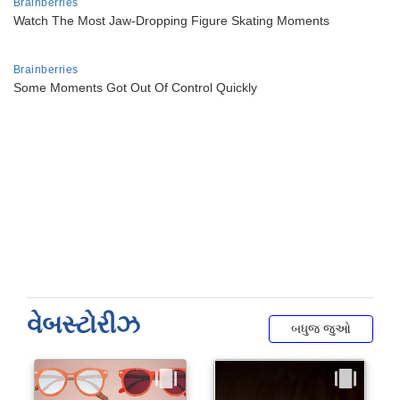
વેબસ્ટોરીઝ
બધુજ જુઓ