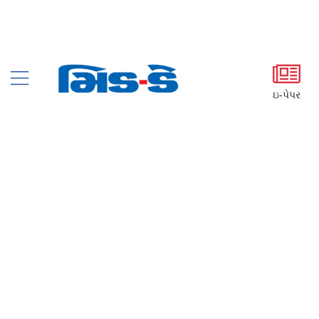
ઇ-પેપર