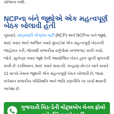
યોજના નથી.
NCPના બંને જૂથોએ એક મહત્વપૂર્ણ
બેઠક બોલાવી હતી
બુધવારે,
રાષ્ટ્રવાદી કોંગ્રેસ પાર્ટી
(NCP) અને NCPના બંને જૂથો,
શરદ પવાર અને અજિત પવારે મુંબઈમાં એક મહત્વપૂર્ણ બેઠકની
જાહેરાત કરી, જેનાથી રાજકીય વર્તુળોમાં ખળભળાટ મચી ગયો.
જોકે, સુનેત્રા પવાર જૂથે તેની આયોજિત બેઠક હાલ પૂરતી મુલતવી
રાખી છે. દરમિયાન, શરદ પવારે વાય.બી. ચવ્હાણ સેન્ટર ખાતે સવારે
11 વાગ્યે તેમના જૂથની એક મહત્વપૂર્ણ બેઠક બોલાવી છે, જ્યાં
વર્તમાન રાજકીય પરિસ્થિતિ અને ભાવિ રણનીતિ પર ચર્ચા થવાની
અપેક્ષા છે.