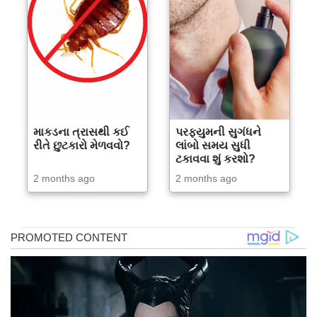
માકડના ત્રાસથી કઈ
પરફ્યુમની સુગંધને
રીતે છુટકારો મેળવવો?
લાંબો સમય સુધી
ટકાવવા શું કરશો?
2 months ago
2 months ago