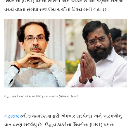
શિવસેના (UBT) પક્ષના સાંસદો અને એકનાથ શિંદે જૂથના નેતાઓ
વચ્ચે વધતા સંબંધો રાજકીય ચર્ચાનો વિષય બની ગયા છે.
ઉદ્ધવ ઠાકરે અને એકનાથ શિંદે ફાઇલ તસવીર (સૌજન્ય: મિડ-ડે)
મહારાષ્ટ્ર
ની રાજકારણમાં ફરી એકવાર સસ્પેન્સ અને અટકળોનું
વાતાવરણ સર્જાયું છે.. ઉદ્ધવ ઠાકરેના શિવસેના (UBT) પક્ષના