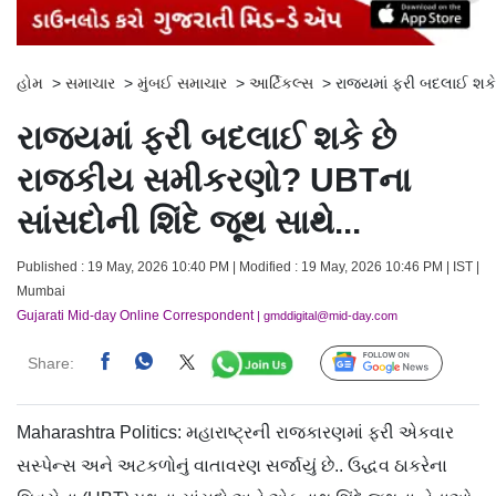
હોમ
>
સમાચાર
>
મુંબઈ સમાચાર
>
આર્ટિકલ્સ
>
રાજ્યમાં ફરી બદલાઈ શકે
રાજ્યમાં ફરી બદલાઈ શકે છે
રાજકીય સમીકરણો? UBTના
સાંસદોની શિંદે જૂથ સાથે...
Published : 19 May, 2026 10:40 PM | Modified : 19 May, 2026 10:46 PM | IST |
Mumbai
Gujarati Mid-day Online Correspondent
| gmddigital@mid-day.com
Share:
Follow Us
Maharashtra Politics: મહારાષ્ટ્રની રાજકારણમાં ફરી એકવાર
સસ્પેન્સ અને અટકળોનું વાતાવરણ સર્જાયું છે.. ઉદ્ધવ ઠાકરેના