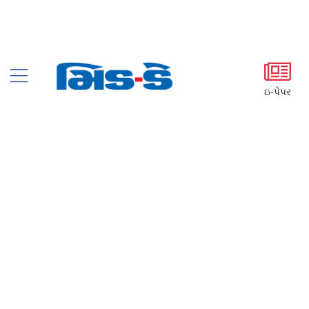
ઇ-પેપર