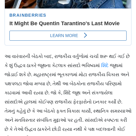
આ વારંવારની બેઠકો બાદ, રાજકીય વર્તુળોમાં ચર્ચા શરૂ થઈ ગઈ છે
કે શું ઉદ્ધવ ઠાકરે જૂથના કેટલાક સાંસદો ભવિષ્યમાં
શિંદે
જૂથમાં
જોડાઈ શકે છે. મહારાષ્ટ્રમાં ભૂતકાળમાં મોટા રાજકીય વિકાસ અને
પક્ષપલટા જોવા મળ્યા છે, તેથી આ બેઠકોના રાજકીય પરિણામો
કાઢવામાં આવી રહ્યા છે. જો કે, શિંદે જૂથ અને સંકળાયેલા
સાંસદોએ હાલમાં કોઈપણ રાજકીય ફેરફારોનો ઇનકાર કર્યો છે.
તેમનું કહેવું છે કે આ બેઠકો ફક્ત વિકાસ કાર્યો, સ્થાનિક સમસ્યાઓ
અને મતવિસ્તાર સંબંધિત મુદ્દાઓ પર હતી. સાંસદોએ સ્પષ્ટતા કરી
છે કે તેઓ ઉદ્ધવ ઠાકરેને છોડી રહ્યા નથી કે પક્ષ બદલવાની કોઈ