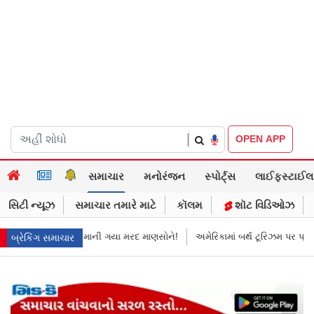
|
OPEN APP
સમાચાર
મનોરંજન
સ્પોર્ટ્સ
લાઈફસ્ટાઈલ
સિટી ન્યૂઝ
સમાચાર તમારે માટે
કૉલમ
શૉટ વિડિઓઝ
માની ગયા મરદ માણસોને!
અમેરિકામાં બર્થ ટૂરિઝમ પર પ્રતિબંધ મૂક્યો ડોનલ્ડ ટ્રમ
બ્રેકિંગ સમાચાર