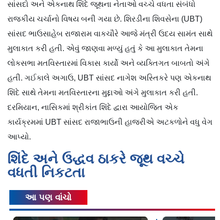
સાંસદો અને એકનાથ શિંદે જૂથના નેતાઓ વચ્ચે વધતા સંબંધો
રાજકીય ચર્ચાનો વિષય બની ગયા છે. શિરડીના શિવસેના (UBT)
સાંસદ ભાઉસાહેબ રાજારામ વાકચૌરે આજે મંત્રી ઉદય સામંત સાથે
મુલાકાત કરી હતી. એવું જાણવા મળ્યું હતું કે આ મુલાકાત તેમના
લોકસભા મતવિસ્તારમાં વિકાસ કાર્યો અને વ્યક્તિગત બાબતો અંગે
હતી. ગઈકાલે અગાઉ, UBT સાંસદ નાગેશ અસ્તિકરે પણ એકનાથ
શિંદે સાથે તેમના મતવિસ્તારના મુદ્દાઓ અંગે મુલાકાત કરી હતી.
દરમિયાન, નાસિકમાં શ્રીકાંત શિંદે દ્વારા આયોજિત એક
કાર્યક્રમમાં UBT સાંસદ રાજાભાઉની હાજરીએ અટકળોને વધુ વેગ
આપ્યો.
શિંદે અને ઉદ્ધવ ઠાકરે જૂથ વચ્ચે
વધતી નિકટતા
આ પણ વાંચો