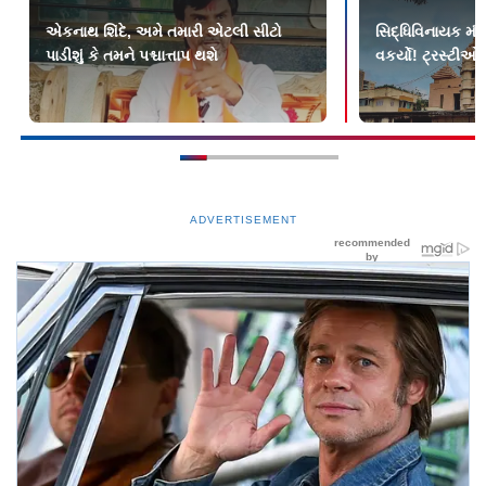
એકનાથ શિંદે, અમે તમારી એટલી સીટો
સિદ્ધિવિનાયક મંદ
પાડીશું કે તમને પશ્ચાત્તાપ થશે
વકર્યો! ટ્રસ્ટીઓ
ADVERTISEMENT