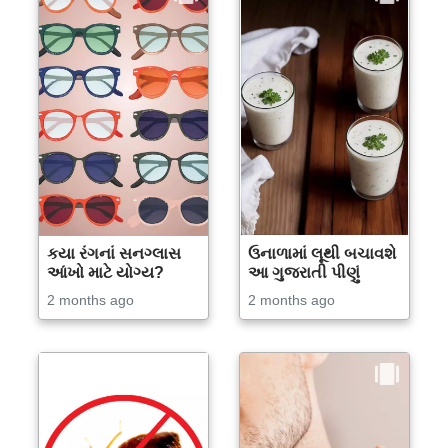
કયા રંગનાં સનગ્લાસ
ઉનાળામાં લૂથી બચાવશે
આંખો માટે યોગ્ય?
આ ગુજરાતી પીણું
2 months ago
2 months ago