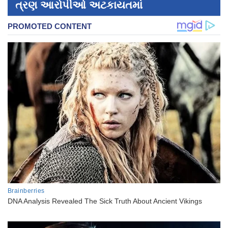
ત્રણ આરોપીઓ અટકાયતમાં