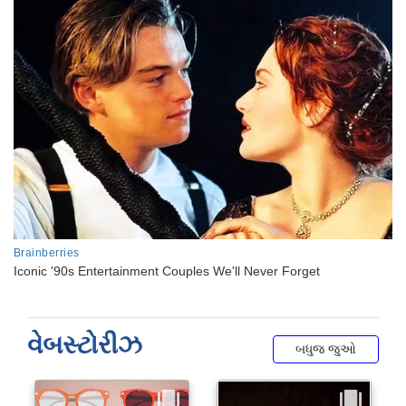
વેબસ્ટોરીઝ
બધુજ જુઓ