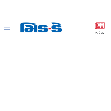
ઇ-પેપર