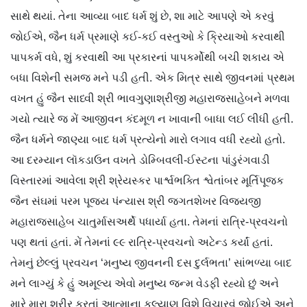
સાથે થયાં. તેના આવ્યા બાદ ધર્મ શું છે, શા માટે આપણે એ કરવું
જોઈએ, જૈન ધર્મ પ્રમાણે કઈ-કઈ વસ્તુઓ કે ક્રિયાઓ કરવાથી
પાપકર્મ વધે, શું કરવાથી આ પ્રકારનાં પાપકર્મોથી બચી શકાય એ
બધા વિશેની સમજ મને પડી હતી. એક મિત્ર સાથે જીવનમાં પ્રથમ
વખત હું જૈન સાધ્વી શ્રી ભાવગુણાશ્રીજી મહારાજસાહેબને મળવા
ગયો ત્યારે જ મેં આજીવન કંદમૂળ ન ખાવાની બાધા લઈ લીધી હતી.
જૈન ધર્મને જાણ્યા બાદ ધર્મ પ્રત્યેનો મારો લગાવ વધી રહ્યો હતો.
આ દરમ્યાન લૉકડાઉન વખતે ડોમ્બિવલી-ઈસ્ટના પાંડુરંગવાડી
વિસ્તારમાં આવેલા શ્રી શ્રેયસ્કર પાર્શ્વભક્તિ શ્વેતાંબર મૂર્તિપૂજક
જૈન સંઘમાં પરમ પૂજ્ય પંન્યાસ શ્રી જગતશેખર વિજયજી
મહારાજસાહેબ ચાતુર્માસઅર્થે પધાર્યા હતા. તેમનાં રાત્રિ-પ્રવચનો
પણ થતાં હતાં. મેં તેમનાં ૯૯ રાત્રિ-પ્રવચનો અટેન્ડ કર્યાં હતાં.
તેમનું છેલ્લું પ્રવચન ‘મનુષ્ય જીવનની દસ દુર્લભતા’ સાંભળ્યા બાદ
મને લાગ્યું કે હું અમૂલ્ય એવો મનુષ્ય જન્મ વેડફી રહ્યો છું અને
મારે મારા શરીર કરતાં આત્માના કલ્યાણ વિશે વિચારવું જોઈએ અને