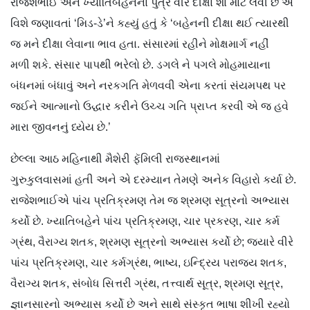
રાજેશભાઈ અને ખ્યાતિબહેનના પુત્ર વીરે દીક્ષા શા માટે લેવી છે એ
વિશે જણાવતાં ‘મિડ-ડે’ને કહ્યું હતું કે ‘બહેનની દીક્ષા થઈ ત્યારથી
જ મને દીક્ષા લેવાના ભાવ હતા. સંસારમાં રહીને મોક્ષમાર્ગ નહીં
મળી શકે. સંસાર પાપથી ભરેલો છે. ડગલે ને પગલે મોહમાયાના
બંધનમાં બંધાવું અને નરકગતિ મેળવવી એના કરતાં સંયમપથ પર
જઈને આત્માનો ઉદ્ધાર કરીને ઉચ્ચ ગતિ પ્રાપ્ત કરવી એ જ હવે
મારા જીવનનું ધ્યેય છે.’
છેલ્લા આઠ મહિનાથી મૈશેરી ફૅમિલી રાજસ્થાનમાં
ગુરુકુલવાસમાં હતી અને એ દરમ્યાન તેમણે અનેક વિહારો કર્યા છે.
રાજેશભાઈએ પાંચ પ્રતિક્રમણ તેમ જ શ્રમણ સૂત્રનો અભ્યાસ
કર્યો છે. ખ્યાતિબહેને પાંચ પ્રતિક્રમણ, ચાર પ્રકરણ, ચાર કર્મ
ગ્રંથ, વૈરાગ્ય શતક, શ્રમણ સૂત્રનો અભ્યાસ કર્યો છે; જ્યારે વીરે
પાંચ પ્રતિક્રમણ, ચાર કર્મગ્રંથ, ભાષ્ય, ઇન્દ્રિય પરાજય શતક,
વૈરાગ્ય શતક, સંબોધ સિત્તરી ગ્રંથ, તત્ત્વાર્થ સૂત્ર, શ્રમણ સૂત્ર,
જ્ઞાનસારનો અભ્યાસ કર્યો છે અને સાથે સંસ્કૃત ભાષા શીખી રહ્યો