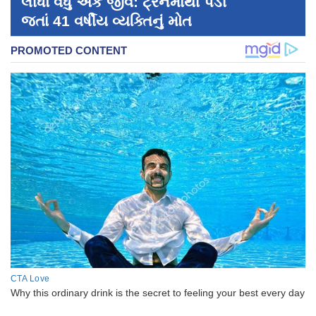
લીધો વધુ એક જીવ: ટ્રેનમાંથી પડી
જતાં 41 વર્ષીય વ્યક્તિનું મોત