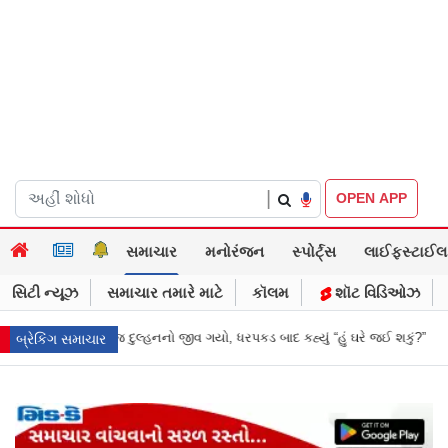
|
OPEN APP
સમાચાર
મનોરંજન
સ્પોર્ટ્સ
લાઈફસ્ટાઈલ
સિટી ન્યૂઝ
સમાચાર તમારે માટે
કૉલમ
શૉટ વિડિઓઝ
યો, ધરપકડ બાદ કહ્યું “હું ઘરે જઈ શકું?”
‘હું બાબા બાગેશ્વર નથી...’: IIT દિલ્હીમ
બ્રેકિંગ સમાચાર