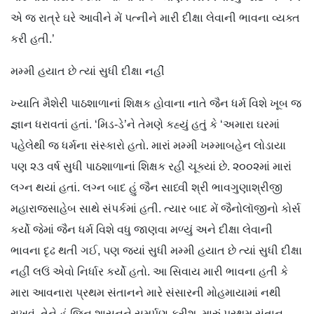
એ જ રાત્રે ઘરે આવીને મેં પત્નીને મારી દીક્ષા લેવાની ભાવના વ્યક્ત
કરી હતી.’
મમ્મી હયાત છે ત્યાં સુધી દીક્ષા નહીં
ખ્યાતિ મૈશેરી પાઠશાળાનાં શિક્ષક હોવાના નાતે જૈન ધર્મ વિશે ખૂબ જ
જ્ઞાન ધરાવતાં હતાં. ‘મિડ-ડે’ને તેમણે કહ્યું હતું કે ‘અમારા ઘરમાં
પહેલેથી જ ધર્મના સંસ્કારો હતો. મારાં મમ્મી ખમ્માબહેન લોડાયા
પણ ૨૩ વર્ષ સુધી પાઠશાળાનાં શિક્ષક રહી ચૂક્યાં છે. ૨૦૦૨માં મારાં
લગ્ન થયાં હતાં. લગ્ન બાદ હું જૈન સાધ્વી શ્રી ભાવગુણાશ્રીજી
મહારાજસાહેબ સાથે સંપર્કમાં હતી. ત્યાર બાદ મેં જૈનોલૉજીનો કોર્સ
કર્યો જેમાં જૈન ધર્મ વિશે વધુ જાણવા મળ્યું અને દીક્ષા લેવાની
ભાવના દૃઢ થતી ગઈ, પણ જ્યાં સુધી મમ્મી હયાત છે ત્યાં સુધી દીક્ષા
નહીં લઉં એવો નિર્ધાર કર્યો હતો. આ સિવાય મારી ભાવના હતી કે
મારા આવનારા પ્રથમ સંતાનને મારે સંસારની મોહમાયામાં નથી
રાખવું, તેને હું જિન શાસનને સમર્પણ કરીશ. મારું પ્રથમ સંતાન