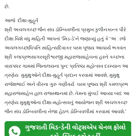
છે.
આજે દીક્ષા-મુહૂર્ત
શ્રી અચલગચ્છ જૈન સંઘ ડોમ્બિવલીના પ્રમુખ કુલીનકાન્ત પીરે
દીક્ષા વિશે વધુ માહિતી આપતાં ‘મિડ-ડે’ને જણાવ્યું હતું કે ‘અાજે
અચલગચ્છાધિપતિ સાહિત્યદિવાકર પરમ પૂજ્ય આચાર્ય ભગવંત
શ્રી કલાપ્રભસાગરસૂરીશ્વરજી મહારાજસાહેબના હસ્તે કચ્છના
વારાપધર ગામમાં જિનાલયના પુન: પ્રતિષ્ઠા મહોત્સવ દરમ્યાન આ
ત્રણેય મુમુક્ષુઓને દીક્ષા-મુહૂર્ત પ્રદાન કરવામાં આવશે. મુમુક્ષુ
રાજેશભાઈ અને વીરના ગુરુ ગણીવર્ય પરમ પૂજ્ય શ્રી કમલપ્રભ
મહારાજસાહેબ હાલ રાજસ્થાનમાં છે. તેમના મુંબઈ આવ્યા બાદ આ
ત્રણેય મુમુક્ષુઓના દીક્ષા-મહોત્સવનું આયોજન શ્રી અચલગચ્છ
જૈન સંઘ ડોમ્બિવલીના નેજા હેઠળ ડોમ્બિવલીમાં કરવામાં આવશે.’