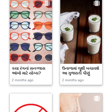
કયા રંગનાં સનગ્લાસ
ઉનાળામાં લૂથી બચાવશે
આંખો માટે યોગ્ય?
આ ગુજરાતી પીણું
2 months ago
2 months ago