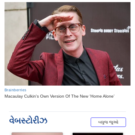
વેબસ્ટોરીઝ
બધુજ જુઓ