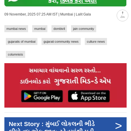
09 November, 2025 07:25 AM IST | Mumbai | Lalit Gala
ટોચ
mumbai news
mumbai
dombivli
jain community
gujaratis of mumbai
gujarati community news
culture news
columnists
>
Next Story : મુંબઈ લોકલની ભીડે