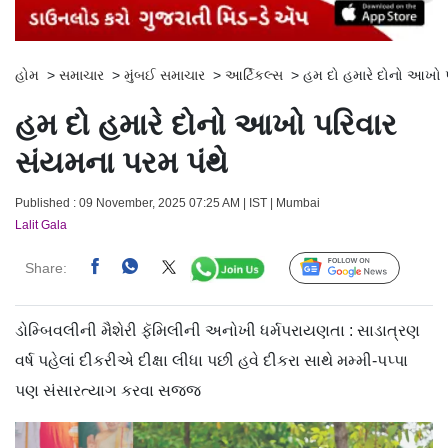
હોમ
>
સમાચાર
>
મુંબઈ સમાચાર
>
આર્ટિકલ્સ
>
હમ દો હમારે દોનો આખો પ
હમ દો હમારે દોનો આખો પરિવાર
સંયમના પરમ પંથે
Published : 09 November, 2025 07:25 AM | IST | Mumbai
Lalit Gala
Share:
Follow Us
ડોમ્બિવલીની મૈશેરી ફૅમિલીની અનોખી ધર્મપરાયણતા : સાડાત્રણ
વર્ષ પહેલાં દીકરીએ દીક્ષા લીધા પછી હવે દીકરા સાથે મમ્મી-પપ્પા
પણ સંસારત્યાગ કરવા સજ્જ