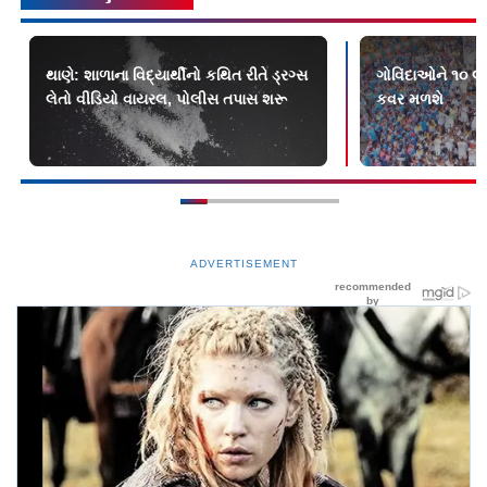
થાણે: શાળાના વિદ્યાર્થીનો કથિત રીતે ડ્રગ્સ
ગોવિંદાઓને ૧૦ લા
લેતો વીડિયો વાયરલ, પોલીસ તપાસ શરૂ
કવર મળશે
ADVERTISEMENT