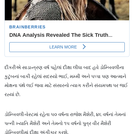
દીકરીએ
સાડા
-
ત્રણ વર્ષ પહેલાં દીક્ષા લીધા બાદ હવે ડોમ્બિવલીના
કુટુંબનાં બાકી રહેલાં સદસ્યો ભાઈ, મમ્મી અને પપ્પા પણ આત્માને
મોક્ષના પંથે લઈ જવા માટે સંસારનો ત્યાગ કરીને સંયમપથ પર જઈ
રહ્યાં છે.
ડોમ્બિવલી-વેસ્ટમાં રહેતા ૫૦ વર્ષના રાજેશ મૈશેરી, ૪૬ વર્ષનાં તેમનાં
પત્ની ખ્યાતિ મૈશેરી અને તેમનો ૧૫ વર્ષનો પુત્ર વીર મૈશેરી
ડોમ્બિવલીમાં દીક્ષા અંગીકાર કરશે.