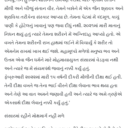
મૌલી અને બીજું સંતાન વીર. તેમને બન્નેને મેં એક જૈન શ્રાવક અને
શ્રાવિકા તરીકેના સંસ્કાર આપ્યા છે. તેમના પેટમાં મેં કંદમૂળ, કાચું
પાણી કે હોટેલનું ખાવાનું પણ જવા દીધું નથી. ૨૦૨૧માં મારી માતાનું
નિધન થયું હતું ત્યારે તેમના શરીરને મેં અગ્નિદાહ આપ્યો હતો. એ
વખતે તેમના શરીરની રાખ હાથમાં લઈને મેં વિચાર્યું કે શરીર તો
એમનેમ રાખમાં ખાખ થઈ જશે. મહામૂલ્યે મળેલો મનુષ્ય ભવ અને
ઉત્તમ એવા જૈન ધર્મને મારે મોહમાયાયુક્ત સંસારમાં વેડફવા નથી
અને ત્યારે જ મેં સંયમપંથે જવાનું નક્કી કર્યું હતું.
ફેબ્રુઆરી ૨૦૨૨માં મારી ૧૫ વર્ષની દીકરી મૌલીની દીક્ષા થઈ હતી.
તેની દીક્ષા વખતે જ તેના ભાઈ વીરને દીક્ષા લેવાના ભાવ થયા હતા
અને તેણે આ વાત અમને જણાવી હતી અને ત્યારે જ અમે ત્રણેએ
એકસાથે દીક્ષા લેવાનું નક્કી કર્યું હતું.’
સંસારમાં રહીને મોક્ષમાર્ગ નહીં મળે