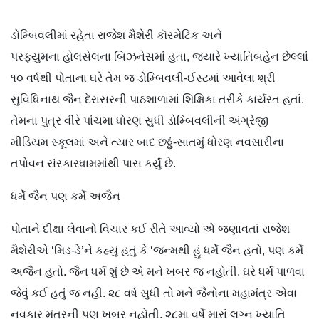
ડોમ્બિવલીમાં રહેતા રાજેશ મૈશેરી કૉસ્મેટિક અને
પરફ્યુમના હોલસેલના બિઝનેસમાં હતા, જ્યારે ખ્યાતિબહેન છેલ્લાં
૧૦ વર્ષથી પોતાના ઘરે તેમ જ ડોમ્બિવલી-ઈસ્ટમાં આવેલા શ્રી
સુવિધિનાથ જૈન દેરાસરની પાઠશાળામાં શિક્ષિકા તરીકે કાર્યરત હતાં.
તેમના પુત્ર વીરે પાંચમા ધોરણ સુધી ડોમ્બિવલીની અંગ્રેજી
મીડિયમ સ્કૂલમાં અને ત્યાર બાદ છઠ્ઠું-સાતમું ધોરણ નવસારીના
તપોવન સંસ્કારધામમાંથી પાસ કર્યું છે.
ધર્મે જૈન પણ કર્મે અજૈન
પોતાને દીક્ષા લેવાનો વિચાર કઈ રીતે આવ્યો એ જણાવતાં રાજેશ
મૈશેરીએ ‘મિડ-ડે’ને કહ્યું હતું કે ‘જન્મથી હું ધર્મે જૈન હતો, પણ કર્મે
અજૈન હતો. જૈન ધર્મ શું છે એ મને ખબર જ નહોતી. ઘરે ધર્મ પાળવા
જેવું કઈ હતું જ નહીં. ૨૮ વર્ષ સુધી તો મને જૈનોના મહામંત્ર એવા
નવકાર મંત્રની પણ ખબર નહોતી. ૨૮મા વર્ષે મારાં લગ્ન ખ્યાતિ