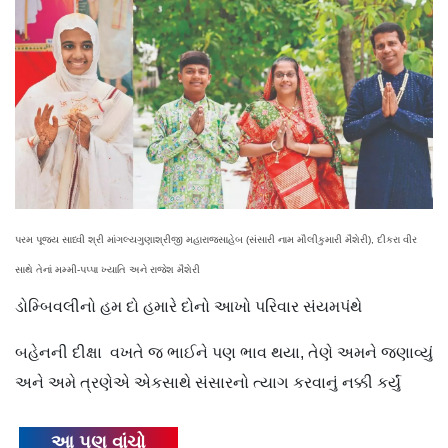
પરમ પૂજ્ય સાધ્વી શ્રી માંગલ્યગુણાશ્રીજી મહારાજસાહેબ (સંસારી નામ મૌલીકુમારી મૈશેરી), દીકરા વીર
સાથે તેનાં મમ્મી-પપ્પા ખ્યાતિ અને રાજેશ મૈશેરી
ડોમ્બિવલીનો હમ દો હમારે દોનો આખો પરિવાર સંયમપંથે
બહેનની દીક્ષા વખતે જ ભાઈને પણ ભાવ થયા, તેણે અમને જણાવ્યું
અને અમે ત્રણેએ એકસાથે સંસારનો ત્યાગ કરવાનું નક્કી કર્યું
આ પણ વાંચો