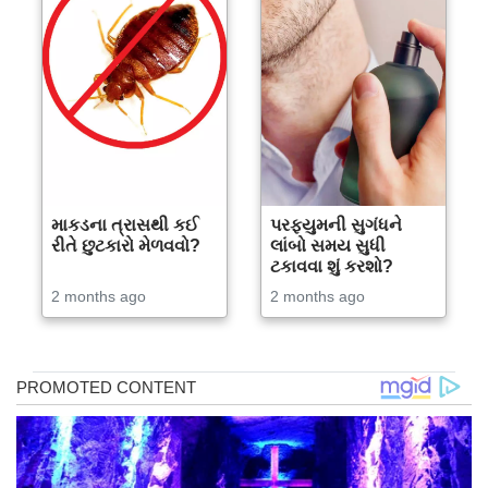
માકડના ત્રાસથી કઈ
પરફ્યુમની સુગંધને
રીતે છુટકારો મેળવવો?
લાંબો સમય સુધી
ટકાવવા શું કરશો?
2 months ago
2 months ago