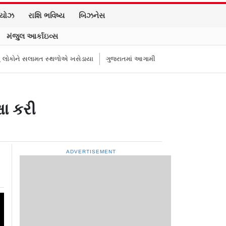
િયોઝ
રાશિ ભવિષ્ય
બિઝનેસ
મંજુલ આર્કાઇવ્સ
 સલામત સ્થળોએ ખસેડાયા
ગુજરાતમાં આગામી કલાકો ભારે! જોરદાર વરસાદની ચેતવણી
ષા કરી
ADVERTISEMENT