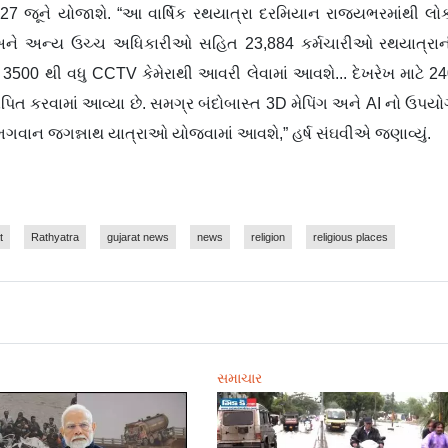
ત્રા 27 જૂને યોજાશે. “આ વાર્ષિક રથયાત્રા દરમિયાન રાજ્યભરમાંથી લો
 અને અન્ય ઉચ્ચ અધિકારીઓ સહિત 23,884 કર્મચારીઓ રથયાત્રા
ે 3500 થી વધુ CCTV કેમેરાથી આવરી લેવામાં આવશે... દેખરેખ માટે 2
થાપિત કરવામાં આવ્યા છે. સમગ્ર બંદોબાસ્ત 3D મેપિંગ અને AI નો ઉપય
ુ ભગવાન જગન્નાથ યાત્રાઓ યોજવામાં આવશે,” હર્ષ સંઘવીએ જણાવ્યું.
t
Rathyatra
gujarat news
news
religion
religious places
સમાચાર