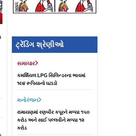
ત
ટ્રેંડિંગ શ્રેણીઓ
સમાચાર
કમર્શિયલ LPG સિલિન્ડરના ભાવમાં
૧૯૪ રૂપિયાનો ઘટાડો
મનોરંજન
રામાયણમાં રણબીર કપૂરને મળ્યા ૧૫૦
કરોડ અને સાઈ પલ્લવીને મળ્યા ૧૨
કરોડ
ુ