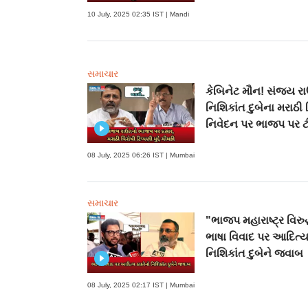
10 July, 2025 02:35 IST | Mandi
સમાચાર
કેબિનેટ મૌન! સંજય રા
નિશિકાંત દુબેના મરાઠી 
નિવેદન પર ભાજપ પર ટ
08 July, 2025 06:26 IST | Mumbai
સમાચાર
"ભાજપ મહારાષ્ટ્ર વિરુદ
ભાષા વિવાદ પર આદિત્ય
નિશિકાંત દુબેને જવાબ
08 July, 2025 02:17 IST | Mumbai