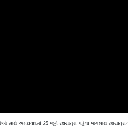
ીઓ સાથે અમદાવાદમાં 25 જૂને રથયાત્રા પહેલા જગન્નાથ રથયાત્રા