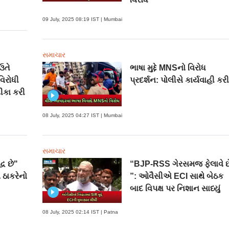
09 July, 2025 08:19 IST | Mumbai
સમાચાર
ઉતે
ભાષા મુદ્દે MNSનો વિરોધ
વિરોધી
પ્રદર્શન: પોલીસે કાર્યવાહી કર
ીકા કરી
08 July, 2025 04:27 IST | Mumbai
સમાચાર
્ધ છે"
“BJP-RSS ગેરસમજ ફેલાવે છ
 ઠાકરેનો
”: ઓવૈસીએ ECI સાથે બેઠક
બાદ વિપક્ષ પર નિશાન સાધ્યું
08 July, 2025 02:14 IST | Patna