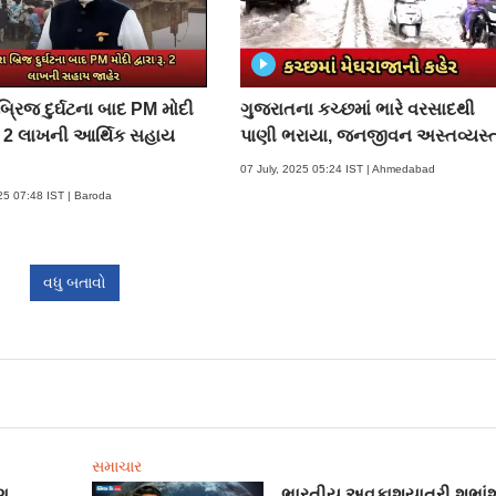
બ્રિજ દુર્ઘટના બાદ PM મોદી
ગુજરાતના કચ્છમાં ભારે વરસાદથી
રૂ. 2 લાખની આર્થિક સહાય
પાણી ભરાયા, જનજીવન અસ્તવ્યસ્
07 July, 2025 05:24 IST | Ahmedabad
025 07:48 IST | Baroda
વધુ બતાવો
સમાચાર
ણ
ભારતીય અવકાશયાત્રી શુભાંશ