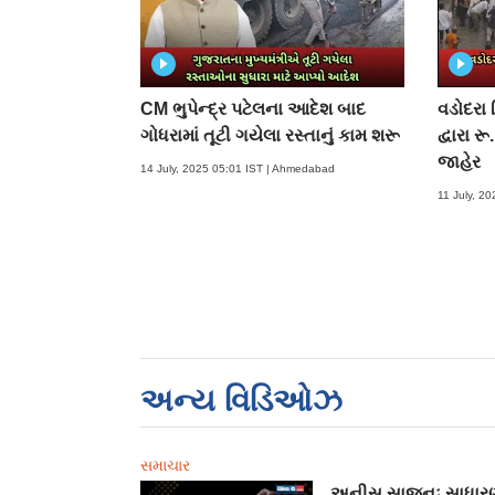
CM ભુપેન્દ્ર પટેલના આદેશ બાદ
વડોદરા 
ગોધરામાં તૂટી ગયેલા રસ્તાનું કામ શરૂ
દ્વારા 
જાહેર
14 July, 2025 05:01 IST | Ahmedabad
11 July, 2
અન્ય વિડિઓઝ
સમાચાર
અનીસ સાજનઃ સાધાર