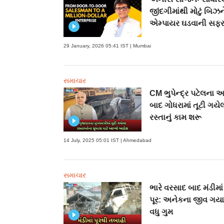
જીંદગીમાંથી મોટું બિઝ
એમ્પાયર ઘડવાની સફર
29 January, 2026 05:41 IST | Mumbai
સમાચાર
CM ભુપેન્દ્ર પટેલના 
બાદ ગોધરામાં તૂટી ગયે
રસ્તાનું કામ શરૂ
14 July, 2025 05:01 IST | Ahmedabad
સમાચાર
ભારે વરસાદ બાદ મંડીમા
પૂર: અનેકના જીવ ગયા
વધુ ગુમ