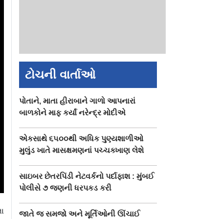
ટોચની વાર્તાઓ
પોતાને, માતા હીરાબાને ગાળો આપનારાં
બાળકોને માફ કર્યાં નરેન્દ્ર મોદીએ
એકસાથે ૬૫૦૦થી અધિક પુણ્યશાળીઓ
મુલુંડ ખાતે માસક્ષમણનાં પચ્ચક્ખાણ લેશે
સાઇબર છેતરપિંડી નેટવર્કનો પર્દાફાશ : મુંબઈ
પોલીસે ૭ જણની ધરપકડ કરી
ના
જાતે જ સમજો અને મૂર્તિઓની ઊંચાઈ