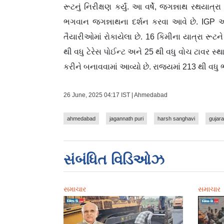
રૂટનું નિરીક્ષણ કર્યું. આ વર્ષે, જગન્નાથ રથયા
ભગવાન જગન્નાથના દર્શન કરવા આવે છે. IGP
તૈયારીઓમાં રોકાયેલા છે. 16 કિમીના યાત્રા રૂટન
થી વધુ ટેરેસ પોઈન્ટ અને 25 થી વધુ વોચ ટાવર સ્
કરીને બનાવવામાં આવ્યો છે. રાજ્યમાં 213 થી વધ
26 June, 2025 04:17 IST | Ahmedabad
ahmedabad
jagannath puri
harsh sanghavi
gujara
સંબંધિત વિડિઓઝ
સમાચાર
સમાચાર