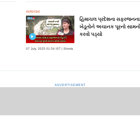
સમાચાર
હિમાચલ પ્રદેશના સફરજનના
ખેડૂતોને અચાનક પૂરનો સામન
કરવો પડ્યો
07 July, 2025 01:54 IST | Shimla
ADVERTISEMENT