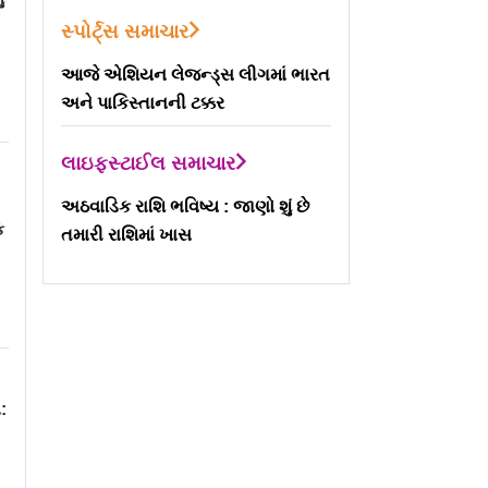
સ્પોર્ટ્સ સમાચાર
આજે એશિયન લેજન્ડ્સ લીગમાં ભારત
અને પાકિસ્તાનની ટક્કર
લાઇફસ્ટાઈલ સમાચાર
M
અઠવાડિક રાશિ ભવિષ્ય : જાણો શું છે
ક
તમારી રાશિમાં ખાસ
: