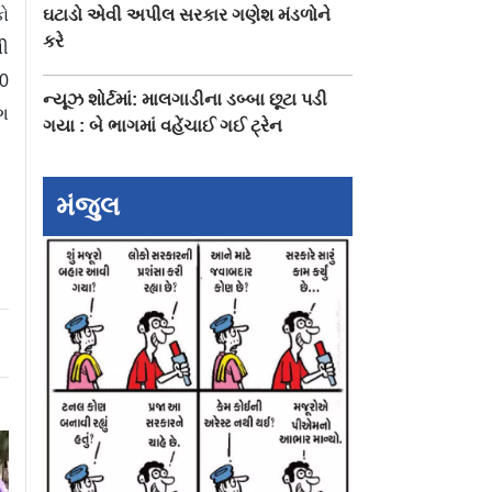
કો
ઘટાડો એવી અપીલ સરકાર ગણેશ મંડળોને
કરે
ની
40
ન્યૂઝ શોર્ટમાં: માલગાડીના ડબ્બા છૂટા પડી
ોગ
ગયા : બે ભાગમાં વહેંચાઈ ગઈ ટ્રેન
મંજુલ