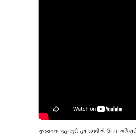
ગુજરાતના ગૃહમંત્રી હર્ષ સંઘવીએ ઉચ્ચ અધિકાર