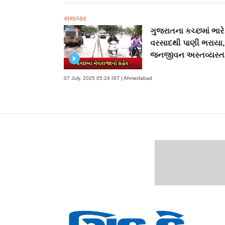
સમાચાર
ગુજરાતના કચ્છમાં ભારે
વરસાદથી પાણી ભરાયા,
જનજીવન અસ્તવ્યસ્ત
07 July, 2025 05:24 IST | Ahmedabad