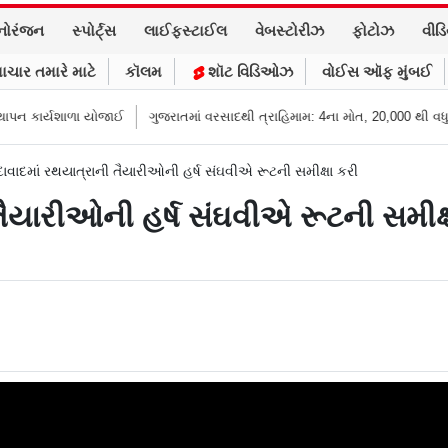
નોરંજન
સ્પોર્ટ્સ
લાઈફસ્ટાઈલ
વેબસ્ટોરીઝ
ફોટોઝ
વીડ
ાચાર તમારે માટે
કૉલમ
શૉટ વિડિઓઝ
વોઈસ ઑફ મુંબઈ
યશાળા યોજાઈ
ગુજરાતમાં વરસાદથી ત્રાહિમામ: 4ના મોત, 20,000 થી વધુ લોકોને
વાદમાં રથયાત્રાની તૈયારીઓની હર્ષ સંઘવીએ રૂટની સમીક્ષા કરી
ૈયારીઓની હર્ષ સંઘવીએ રૂટની સમીક્