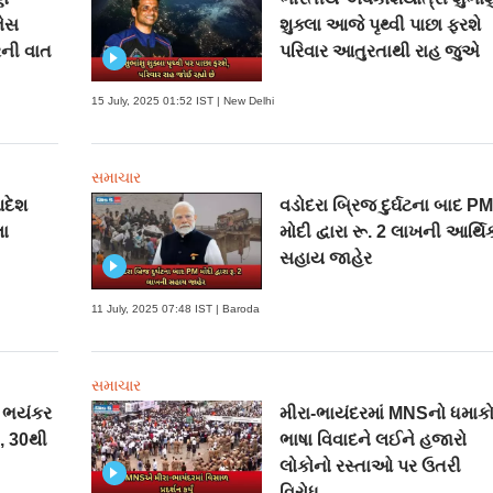
નેસ
શુક્લા આજે પૃથ્વી પાછા ફરશે
ની વાત
પરિવાર આતુરતાથી રાહ જુએ
15 July, 2025 01:52 IST | New Delhi
સમાચાર
આદેશ
વડોદરા બ્રિજ દુર્ઘટના બાદ P
લા
મોદી દ્વારા રૂ. 2 લાખની આર્થિ
સહાય જાહેર
11 July, 2025 07:48 IST | Baroda
સમાચાર
ં ભયંકર
મીરા-ભાયંદરમાં MNSનો ધમાકો
, 30થી
ભાષા વિવાદને લઈને હજારો
લોકોનો રસ્તાઓ પર ઉતરી
વિરોધ