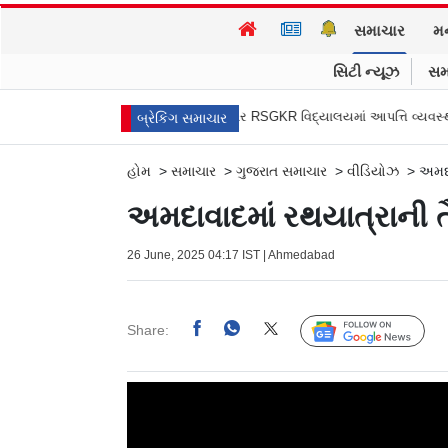
સમાચાર
મ
સિટી ન્યૂઝ
સમ
ો
લોકમાન્ય તિલક પુણ્યતિથિ પર RSGKR વિદ્યાલયમાં આપત્તિ વ્યવસ્થાપન કાર્
બ્રેકિંગ સમાચાર
હોમ
>
સમાચાર
>
ગુજરાત સમાચાર
>
વીડિયોઝ
>
અમદા
અમદાવાદમાં રથયાત્રાની ત
26 June, 2025 04:17 IST | Ahmedabad
Share:
Follow Us