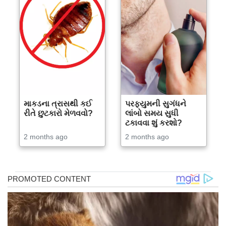
માકડના ત્રાસથી કઈ
પરફ્યુમની સુગંધને
રીતે છુટકારો મેળવવો?
લાંબો સમય સુધી
ટકાવવા શું કરશો?
2 months ago
2 months ago