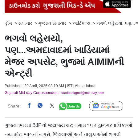
હોમ
>
સમાચાર
>
ગુજરાત સમાચાર
>
આર્ટિકલ્સ
>
ભગવો લહેરાયો, પણ...અ
ભગવો લહેરાયો,
પણ...અમદાવાદમાં ખાડિયામાં
મેજર અપસેટ, ભુજમાં AIMIMની
એન્ટ્રી
Published : 29 April, 2026 08:19 AM | IST | Ahmedabad
Gujarati Mid-day Correspondent
| feedbackgmd@mid-day.com
Share:
Follow Us
ગુજરાતભરમાં BJPનો જયજયકાર; તમામ ૧૫ મહાનગરપાલિકાઓ
તથા મોટા ભાગનાં નગરો, જિલ્લાઓ અને તાલુકાઓમાં ભગવો