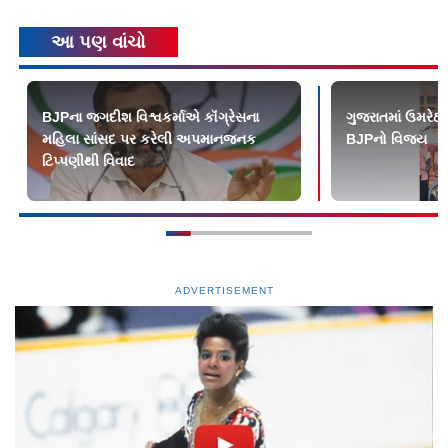
આ પણ વાંચો
BJPના જગદીશ વિશ્વકર્માએ કૉંગ્રેસના
ગુજરાતમાં ઉમરેઠ 
મહિલા સાંસદ પર કરેલી અપમાનજનક
BJPનો વિજય
ટિપ્પણીથી વિવાદ
ADVERTISEMENT