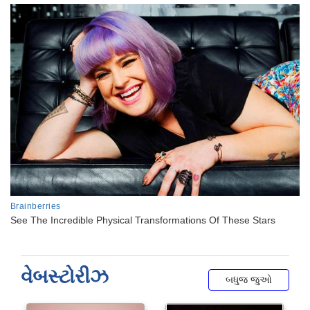
વેબસ્ટોરીઝ
બધુજ જુઓ