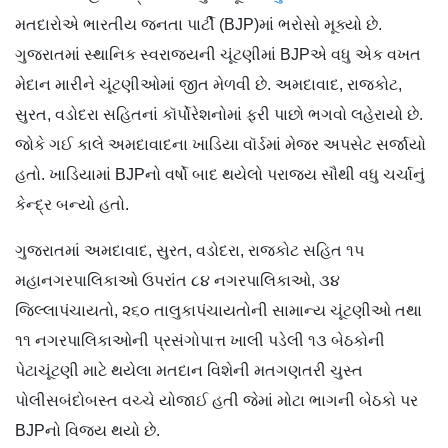
મતદારોએ ભારતીય જનતા પાર્ટી (BJP)માં ભરોસો મૂક્યો છે.
ગુજરાતમાં સ્થાનિક સ્વરાજ્યની ચૂંટણીમાં BJPએ વધુ એક વખત
મેદાન મારીને ચૂંટણીઓમાં જીત મેળવી છે. અમદાવાદ, રાજકોટ,
સુરત, વડોદરા સહિતનાં કૉર્પોરેશનોમાં ફરી પાછો ભગવો લહેરાયો છે.
જોકે ગઈ કાલે અમદાવાદના ખાડિયા વૉર્ડમાં મેજર અપસેટ સર્જાયો
હતો. ખાડિયામાં BJPનો વર્ષો બાદ થયેલો પરાજય સૌથી વધુ ચર્ચાનું
કેન્દ્ર બન્યો હતો.
ગુજરાતમાં અમદાવાદ, સુરત, વડોદરા, રાજકોટ સહિત ૧૫
મહાનગરપાલિકાઓ ઉપરાંત ૮૪ નગરપાલિકાઓ, ૩૪
જિલ્લાપંચાયતો, ૨૬૦ તાલુકાપંચાયતોની સામાન્ય ચૂંટણીઓ તથા
૧૧ નગરપાલિકાઓની પ્રસંગોપાત્ત ખાલી પડેલી ૧૩ બેઠકોની
પેટાચૂંટણી માટે થયેલા મતદાન વિશેની મતગણતરી ચુસ્ત
પોલીસબંદોબસ્ત વચ્ચે યોજાઈ હતી જેમાં મોટા ભાગની બેઠકો પર
BJPનો વિજય થયો છે.