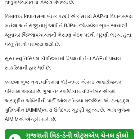
તાલુકાપંચાયતમાં વિજય મેળવ્યો છે.
વિસાવદર વિધાનસભા બેઠક પરથી એક સમયે AAPના વિધાનસભ્ય
બનેલા અને રાજીનામું આપીને BJPમાં જોડાયેલા ભૂપત ભાયાણી
જૂનાગઢ જિલ્લાપંચાયતની ભેંસાણ બેઠક પરથી ચૂંટણી લડ્યા હતા,
પરંતુ તેમનો પરાજય થયો છે.
સુરત મ્યુનિસિપલ કૉર્પોરેશનમાં વિપક્ષનાં નેતા AAPનાં પાયલ
સાકરિયાની હાર થઈ છે.
કચ્છમાં ભુજ નગરપાલિકામાં વૉર્ડ-નંબર એકમાં આશ્ચર્યજનક
પરિણામ આવ્યાં છે. ભુજ નગરપાલિકામાં વૉર્ડ-નંબર એકમાં
અસદુદ્દીન ઓવૈસીની પાર્ટી ઑલ ઇન્ડિયા મજલિસ-એ- ઇત્તેહાદુલ
મુસ્લિમીન (AIMIM)ના ૩ ઉમેદવાર ચૂંટણી જીત્યા છે. આમ ભુજમાં
AIMIMએ એન્ટ્રી મારી છે.