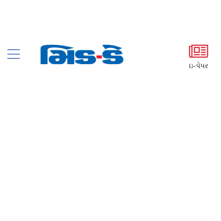
ઇ-પેપર