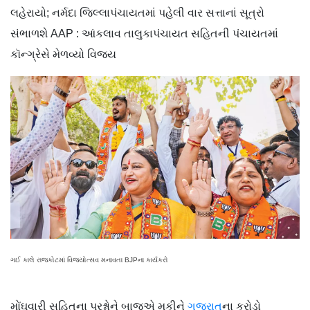
લહેરાયો; નર્મદા જિલ્લાપંચાયતમાં પહેલી વાર સત્તાનાં સૂત્રો
સંભાળશે AAP : આંકલાવ તાલુકાપંચાયત સહિતની પંચાયતમાં
કૉન્ગ્રેસે મેળવ્યો વિજય
ગઈ કાલે રાજકોટમાં વિજયોત્સવ મનાવતા BJPના કાર્યકરો
મોંઘવારી સહિતના પ્રશ્નોને બાજુએ મૂકીને
ગુજરાત
ના કરોડો