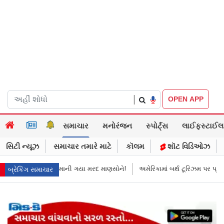
|
OPEN APP
સમાચાર
મનોરંજન
સ્પોર્ટ્સ
લાઈફસ્ટાઈલ
સિટી ન્યૂઝ
સમાચાર તમારે માટે
કૉલમ
શૉટ વિડિઓઝ
માની ગયા મરદ માણસોને!
અમેરિકામાં બર્થ ટૂરિઝમ પર પ્રતિબંધ મૂક્યો ડોનલ્ડ ટ્
બ્રેકિંગ સમાચાર