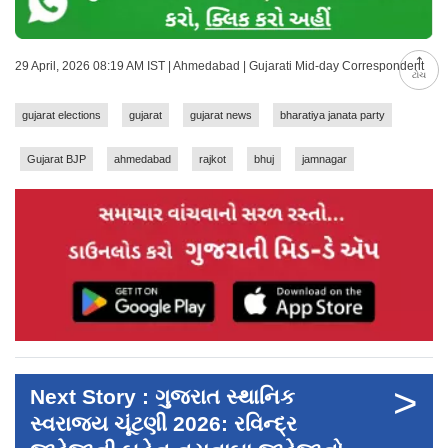
29 April, 2026 08:19 AM IST | Ahmedabad | Gujarati Mid-day Correspondent
ટોચ
gujarat elections
gujarat
gujarat news
bharatiya janata party
Gujarat BJP
ahmedabad
rajkot
bhuj
jamnagar
>
Next Story : ગુજરાત સ્થાનિક
સ્વરાજ્ય ચૂંટણી 2026: રવિન્દ્ર