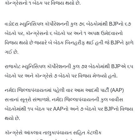
કૉન્ગ્રેસનો ૧ બેઠક પર વિજય થયો છે.
વડોદરા મ્યુનિસિપલ કૉર્પોરેશનની કુલ ૭૬ બેઠકોમાંથી BJPનો ૬૭
બેઠકો પર, કૉન્ગ્રેસનો ૬ બેઠકો પર અને ૧ અપક્ષ ઉમેદવારનો
વિજય થયો છે જ્યારે બે બેઠક બિનહરીફ થઈ હતી જે BJPને ફાળે
ગઈ છે.
રાજકોટ મ્યુનિસિપલ કૉર્પોરેશનની કુલ ૭૨ બેઠકોમાંથી BJPએ ૬૫
બેઠકો પર અને કૉન્ગ્રેસે ૭ બેઠકો પર વિજય મેળવ્યો હતો.
નર્મદા જિલ્લાપંચાયતમાં પહેલી વાર આમ આદમી પાર્ટી (AAP)
સત્તાનાં સૂત્રો સંભાળશે. નર્મદા જિલ્લાપંચાયતની કુલ બાવીસ
બેઠકોમાંથી ૧૫ બેઠક પર AAPનો અને ૭ બેઠકો પર BJPનો વિજય
થયો છે.
કૉન્ગ્રેસે આંકલાવ તાલુકાપંચાયત સહિત કેટલીક