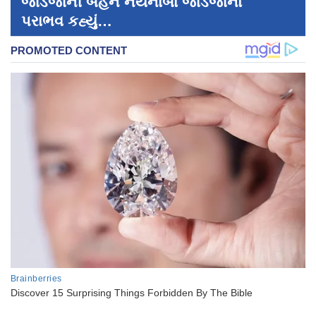
જાડેજાની બહેન નયનાબા જાડેજાનો
પરાભવ કહ્યું…