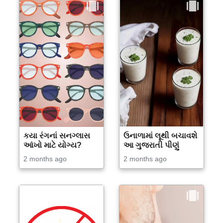
કયા રંગનાં સનગ્લાસ
ઉનાળામાં લૂથી બચાવશે
આંખો માટે યોગ્ય?
આ ગુજરાતી પીણું
2 months ago
2 months ago