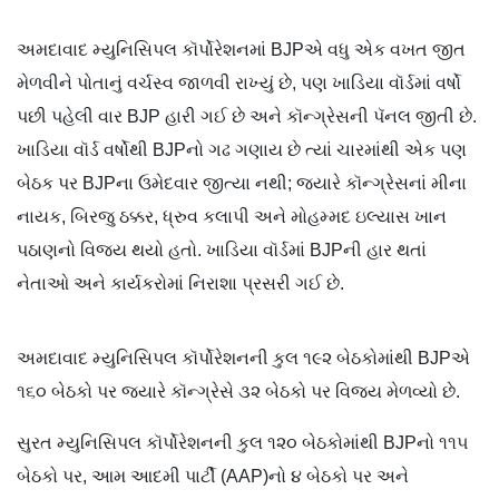
અમદાવાદ મ્યુનિસિપલ કૉર્પોરેશનમાં BJPએ વધુ એક વખત જીત
મેળવીને પોતાનું વર્ચસ્વ જાળવી રાખ્યું છે, પણ ખાડિયા વૉર્ડમાં વર્ષો
પછી પહેલી વાર BJP હારી ગઈ છે અને કૉન્ગ્રેસની પૅનલ જીતી છે.
ખાડ‌િયા વૉર્ડ વર્ષોથી BJPનો ગઢ ગણાય છે ત્યાં ચારમાંથી એક પણ
બેઠક પર BJPના ઉમેદવાર જીત્યા નથી; જ્યારે કૉન્ગ્રેસનાં મીના
નાયક, બિરજુ ઠક્કર, ધ્રુવ કલાપી અને મોહમ્મદ ઇલ્યાસ ખાન
પઠાણનો વિજય થયો હતો. ખાડિયા વૉર્ડમાં BJPની હાર થતાં
નેતાઓ અને કાર્યકરોમાં નિરાશા પ્રસરી ગઈ છે.
અમદાવાદ મ્યુનિસિપલ કૉર્પોરેશનની કુલ ૧૯૨ બેઠકોમાંથી BJPએ
૧૬૦ બેઠકો પર જ્યારે કૉન્ગ્રેસે ૩૨ બેઠકો પર વિજય મેળવ્યો છે.
સુરત મ્યુનિસિપલ કૉર્પોરેશનની કુલ ૧૨૦ બેઠકોમાંથી BJPનો ૧૧૫
બેઠકો પર, આમ આદમી પાર્ટી (AAP)નો ૪ બેઠકો પર અને