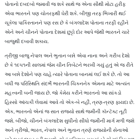
પોતાનો દબદબો જમાવી જ શકે સાથે જ એના સૌથી મોટા હરીફ
એવા ભારતને પણ ચોતરફથી ઘેરી શકે. બીજી તરફ ભિખારી થઈ
ચૂકેલા પાકિસ્તાનને પણ રસ છે કે બંગલાદેશ પોતાના તરફી રહીને
એને અને ચીનને પોતાના દેશમાં છુટ્ટો દોર આપે જેથી ભારતને ચારે
બાજુથી દબાવી શકાય.
ત્રીજી બાજુ નેપાલ અને ભુતાન બન્ને એવા નાના અને ગરીબ દેશો
છે કે ૧૯૫૧ની સાલમાં જેમ ચીન તિબેટને ભરખી ગયું હતું એ જ રીતે
આ બન્ને દેશોને પણ ચાહે ત્યારે પોતાના બાનમાં લઈ શકે છે. તો આ
બધી જ પરિસ્થિતિ સંદર્ભે ભારતની ચિકનનેક એમના માટે અત્યંત
મહત્ત્વની બની જાય છે. જો કેમેય કરીને ભારતનો આ સાંકડો
હિસ્સો આંચકી લેવામાં આવે તો એક-બે નહીં, ત્રણ-ત્રણ ફાયદા છે.
એક, ભારતનો એનાં જ સાત રાજ્યો સાથે જમીની કૉન્ટૅક્ટ તૂટી
જશે. બીજો, ચીનને બંગલાદેશ સુધીનો સીધો જમીની માર્ગ મળી જશે
અને ત્રીજો, ભારત, નેપાલ અને ભુતાન ત્રણે રાજ્યોની સેનાઓ