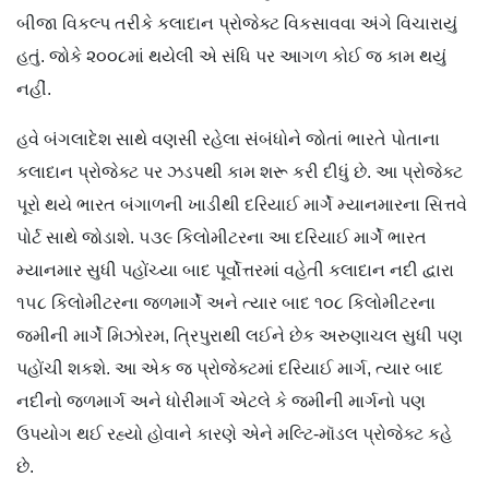
બીજા વિકલ્પ તરીકે કલાદાન પ્રોજેક્ટ વિકસાવવા અંગે વિચારાયું
હતું. જોકે ૨૦૦૮માં થયેલી એ સંધિ પર આગળ કોઈ જ કામ થયું
નહીં.
હવે બંગલાદેશ સાથે વણસી રહેલા સંબંધોને જોતાં ભારતે પોતાના
કલાદાન પ્રોજેક્ટ પર ઝડપથી કામ શરૂ કરી દીધું છે. આ પ્રોજેક્ટ
પૂરો થયે ભારત બંગાળની ખાડીથી દરિયાઈ માર્ગે મ્યાનમારના સિત્તવે
પોર્ટ સાથે જોડાશે. ૫૩૯ કિલોમીટરના આ દરિયાઈ માર્ગે ભારત
મ્યાનમાર સુધી પહોંચ્યા બાદ પૂર્વોત્તરમાં વહેતી કલાદાન નદી દ્વારા
૧૫૮ કિલોમીટરના જળમાર્ગે અને ત્યાર બાદ ૧૦૮ કિલોમીટરના
જમીની માર્ગે મિઝોરમ, ત્રિપુરાથી લઈને છેક અરુણાચલ સુધી પણ
પહોંચી શકશે. આ એક જ પ્રોજેક્ટમાં દરિયાઈ માર્ગ, ત્યાર બાદ
નદીનો જળમાર્ગ અને ધોરીમાર્ગ એટલે કે જમીની માર્ગનો પણ
ઉપયોગ થઈ રહ્યો હોવાને કારણે એને મલ્ટિ-મૉડલ પ્રોજેક્ટ કહે
છે.