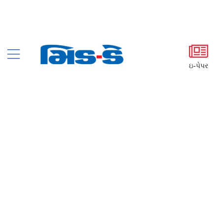
ઇ-પેપર