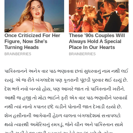
પાકિસ્તાનને અનેક વાર પાઠ ભણાવવા છતાં સુધરવાનું નામ નથી લઈ
રહ્યું. એ જ રીતે બંગલાદેશ પણ કૂતરાની પૂંછડી પુરવાર થઈ રહ્યું છે.
દેશ ભલે નવો બન્યો હોય, પણ આખરે જાત તો પાકિસ્તાની ખરીને.
આથી જ હજી તો મોટા ભાઈને ફરી એક વાર પાઠ ભણાવીને પરવાર્યા
નથી ત્યાં નાનો કપાતર છંદે ચડીને પોતાની જાત દેખાડી રહ્યો છે.
શેખ હસીનાની આગેવાની હેઠળ ચાલતા બંગલાદેશમાં સત્તાપલટો
થયો ત્યારથી અમેરિકાનું રમકડું, જેને ચીન અને પાકિસ્તાન સામે