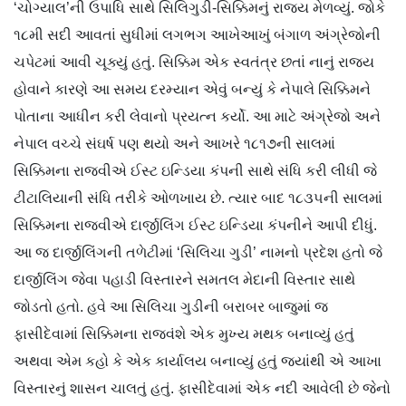
‘ચોગ્યાલ’ની ઉપાધિ સાથે સિલિગુડી-સિક્કિમનું રાજ્ય મેળવ્યું. જોકે
૧૮મી સદી આવતાં સુધીમાં લગભગ આખેઆખું બંગાળ અંગ્રેજોની
ચપેટમાં આવી ચૂક્યું હતું. સિક્કિમ એક સ્વતંત્ર છતાં નાનું રાજ્ય
હોવાને કારણે આ સમય દરમ્યાન એવું બન્યું કે નેપાલે સિક્કિમને
પોતાના આધીન કરી લેવાનો પ્રયત્ન કર્યો. આ માટે અંગ્રેજો અને
નેપાલ વચ્ચે સંઘર્ષ પણ થયો અને આખરે ૧૮૧૭ની સાલમાં
સિક્કિમના રાજવીએ ઈસ્ટ ઇન્ડિયા કંપની સાથે સંધિ કરી લીધી જે
ટીટાલિયાની સંધિ તરીકે ઓળખાય છે. ત્યાર બાદ ૧૮૩૫ની સાલમાં
સિક્કિમના રાજવીએ દાર્જીલિંગ ઈસ્ટ ઇન્ડિયા કંપનીને આપી દીધું.
આ જ દાર્જીલિંગની તળેટીમાં ‘સિલિચા ગુડી’ નામનો પ્રદેશ હતો જે
દાર્જીલિંગ જેવા પહાડી વિસ્તારને સમતલ મેદાની વિસ્તાર સાથે
જોડતો હતો. હવે આ સિલિચા ગુડીની બરાબર બાજુમાં જ
ફાસીદેવામાં સિક્કિમના રાજવંશે એક મુખ્ય મથક બનાવ્યું હતું
અથવા એમ કહો કે એક કાર્યાલય બનાવ્યું હતું જ્યાંથી એ આખા
વિસ્તારનું શાસન ચાલતું હતું. ફાસીદેવામાં એક નદી આવેલી છે જેનો