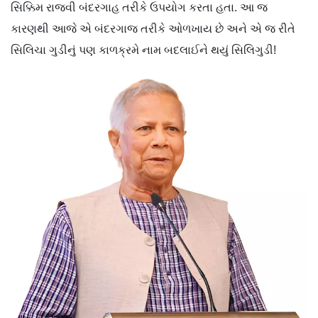
સિક્કિમ રાજવી બંદરગાહ તરીકે ઉપયોગ કરતા હતા. આ જ
કારણથી આજે એ બંદરગાજ તરીકે ઓળખાય છે અને એ જ રીતે
સિલિચા ગુડીનું પણ કાળક્રમે નામ બદલાઈને થયું સિલિગુડી!