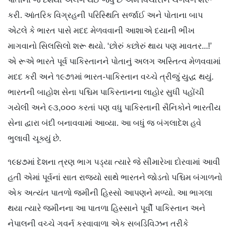
કરી. આંતરિક વિગ્રહની પરિસ્થિતિ સર્જાઈ અને પોતાના બાપ
એટલે કે ભારત પાસે મદદ મેળવવાની આશાએ દયાની ભીખ
માગવાનો સિલસિલો શરૂ થયો. ‘છોરું કછોરું થાય પણ માવતર...!’
એ રૂએ ભારતે પૂર્વ પાકિસ્તાનને પોતાનું અલગ અસ્તિત્વ મેળવવામાં
મદદ કરી અને ૧૯૭૧માં ભારત-પાકિસ્તાન વચ્ચે ત્રીજું યુદ્ધ થયું.
ભારતની બાહોશ સેના પશ્ચિમ પાકિસ્તાનના લાહોર સુધી પહોંચી
ગયેલી અને ૯૩,૦૦૦ કરતાં પણ વધુ પાકિસ્તાની સૈનિકોને ભારતીય
સેના દ્વારા બંદી બનાવવામાં આવ્યા. આ બધું જ બંગલાદેશ હવે
ભુલાવી ચૂક્યું છે.
૧૯૪૭માં દેશના ત્રણ ભાગ પડ્યા ત્યારે જે સીમારેખા દોરવામાં આવી
હતી એમાં પૂર્વનાં સાત રાજ્યો સાથે ભારતને જોડતો પશ્ચિમ બંગાળનો
એક અત્યંત પાતળો જમીની હિસ્સો આપણને મળ્યો. આ ભાગલા
થયા ત્યારે જમીનના આ પાતળા હિસ્સાને પૂર્વી પાકિસ્તાન અને
નેપાલની વચ્ચે ગવર્ન કરવાવાળા એક સબડિવિઝન તરીકે