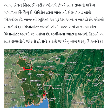
આખું ‘સેવન સિસ્ટર્સ’ તરીકે ઓળખે છે એ સાતે રાજ્યો પશ્ચિમ
બંગાળના સિલિગુડી કૉરિડૉર દ્વારા ભારતની મેઇનલૅન્ડ સાથે
જોડાયેલા છે. ભારતની ભૂમિનો આ પ્રદેશ અત્યંત સાંકડો છે. એટલો
સાંકડો કે ૬૦ કિલોમીટર જેટલો લાંબો વિસ્તાર તો માત્ર બાવીસ
કિલોમીટર જેટલો જ પહોળો છે. જમીનનો આટલો પાતળો હિસ્સો આ
સાત રાજ્યોને જોડતો હોવાને કારણે જ એનું નામ પડ્યું ચિકનનેક!