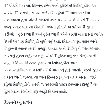
‘T’ એટલે Tea-ચા, ટિમ્બર, ટ્રેન અને ટૂરિઝમ! સિલિગુડીમાં આ
ચારેય ‘T’ એકબીજા પર નિર્ભર છે. પહેલો ‘T’ ચાના બગીચા
બનાવવાના હતા એટલે સાલનાં ઝાડ કપાયાં અને બીજો T ટિમ્બર
મળ્યું. ત્યાર બાદ ચા ઊગતી, મળતી હોવાને કારણે અહીં સુધી
ત્રીજો T ટ્રેન આવી અને ટ્રેન આવી એને કારણે મારવાડના અનેક
વેપારીઓ પણ સિલિગુડી સુધી પહોંચ્યા. છોટાનાગપુર, પઠાર અને
બિહારની આસપાસથી મજૂરો આવ્યા અને સિલિગુડી જોતજોતામાં
ભારતનું મુખ્ય શહેર જ નહીં ચોથો T ટૂરિઝમનું પણ કેન્દ્ર બની
ગયું. વિલિયમ વિલ્સન હન્ટરે તો સિલિગુડીને એક
‘અનઇનહેબિટેબલ પ્લેસ!’ તરીકે ગણાવ્યું હતું. અર્થાત્ જ્યાં રહી ન
શકાય એવી જગ્યા. ચા અને ટિમ્બરનું મુખ્ય મથક બનતા જઈ
રહેલા સિલિગુડીને કારણે જ ૧૯૭૯થી ૧૯૮૧ દરમ્યાન દાર્જીલિંગ-
હિમાલયન રેલવેનો પણ અહીં વિકાસ થયો.
ચિકનનેકનું સર્જન