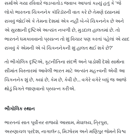
સર્માએ ગયા રવિવારે જડબાતોડ જવાબ આપતાં કહ્યું હતું કે ‘જે
લોકો ભારતના ચિકનનેક કૉરિડૉરની વાત કરે છે તેમણે ધ્યાનમાં
રાખવું જોઈએ કે તેમના દેશમાં એક નહીં બે-બે ચિકનનેક છે અને
એ સુરક્ષાની દૃષ્ટિએ અત્યંત નબળી છે, મુડદાલ હાલતમાં છે. તો
ભારતને ધમકાવવાનો પ્રયત્ન તો શું વિચાર પણ કરતાં પહેલાં એ યાદ
રાખવું કે એમની એ બે ચિકનનેકની શું હાલત થઈ શકે છે?’
તો ભૌગોલિક દૃષ્ટિએ, કૂટનીતિના સંદર્ભે અને પાડોશી દેશો સાથેના
સીમાંત વિસ્તારમાં આવેલી ભારત માટે અત્યંત મહત્ત્વની એવી આ
ચિકનનેક શું છે, ક્યાં છે, કેમ છે, કેવી છે... વગેરે વગેરે બધું જ આજે
થોડું વિગતે જાણવાનો પ્રયત્ન કરીએ.
ભૌગોલિક સ્થાન
ભારતનાં સાત પૂર્વોત્તર રાજ્યો આસામ, મેઘાલય, ત્રિપુરા,
અરુણાચલ પ્રદેશ, નાગાલૅન્ડ, મિઝોરમ અને મણિપુર જેમને વિશ્વ