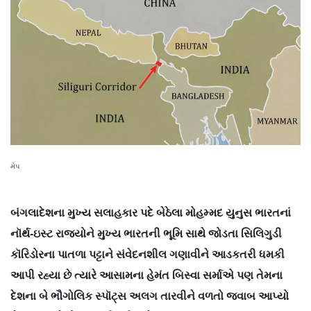
મેપ
બંગલાદેશના મુખ્ય સલાહકાર પદે બેઠેલા મોહમ્મદ યુનુસ ભારતનાં
નૉર્થ-ઇસ્ટ રાજ્યોને મુખ્ય ભારતની ભૂમિ સાથે જોડતા સિલિગુડી
કૉરિડોરના પાતળા પટ્ટાને સંવેદનશીલ ગણાવીને આડકતરી ધમકી
આપી રહ્યા છે ત્યારે આસામના હેમંત બિસ્વા સર્માએ પણ તેમના
દેશના બે ભૌગોલિક સ્પૉટ્સ અલગ તારવીને વળતો જવાબ આપ્યો