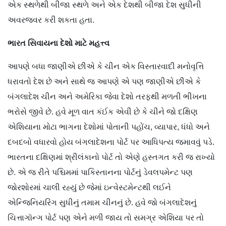
એક સ્થળેથી બીજા સ્થળે અને એક દેશથી બીજા દેશ સુધીની
અવરજવર કરી શકતા હતા.
ભારત સિવાયના દેશો માટે મહત્ત્વ
આપણે બધા જાણીએ છીએ કે ચીન એક વિસ્તારવાદી મનોવૃત્તિ
ધરાવતો દેશ છે અને સાથે જ આપણે એ પણ જાણીએ છીએ કે
બંગલાદેશ ચીન અને અમેરિકા જેવા દેશો તરફથી મળતી ભીખના
ભરોસે જીવે છે. હવે મૂળ વાત કંઈક એવી છે કે ચીને જો દક્ષિણ
એશિયાના મોટા ભાગના દેશોમાં પોતાની પહોંચ, વ્યાપાર, ધંધો અને
દબદબો વધારવો હોય બંગલાદેશના પોર્ટ પર આધિપત્ય જમાવવું પડે.
ભારતના દક્ષિણમાં શ્રીલંકાનો પોર્ટ તો એણે હસ્તગત કરી જ રાખ્યો
છે. એ જ રીતે પશ્ચિમમાં પાકિસ્તાનના પોર્ટનું ડેવલપમેન્ટ પણ
જોરશોરમાં ચાલી રહ્યું છે જેમાં ઇન્વેસ્ટમેન્ટથી લઈને
એન્જિનિયરિંગ સુધીનું તમામ ચીનનું છે. હવે જો બંગલાદેશનું
ચિત્તાગૉન્ગ પોર્ટ પણ એને મળી જાય તો સમગ્ર એશિયા પર તો