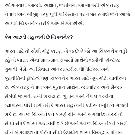
ઓળખવામાં આવ્યો. અર્થાત્, જમીનના આ ભાગથી એક તરફ
નેપાલ અને બીજી તરફ પૂર્વી પાકિસ્તાન પર નજર રખાશે જેને આજે
આપણે ચિકનનેક તરીકે ઓળખીએ છીએ.
કેમ આટલી મહત્ત્વની છે ચિકનનેક?
ભારત માટે તો સૌથી મોટું કારણ એ જ છે કે જો આ ચિકનનેક નહીં
રહે તો ભારત એનાં સાત-સાત રાજ્યો સાથેનો જમીની કૉન્ટૅક્ટ
ગુમાવી બેસે. આ સિવાય આંતરરાષ્ટ્રીય પૉલિટિક્સ અને
કૂટનીતિની દૃષ્ટિએ પણ ચિકનનેક ભારત માટે ખૂબ મોટી ચાવીરૂપ
છે. એક તરફ નેપાલ અને ભુતાન સાથેના વ્યાપારિક અને સૈન્ય-
સંબંધો જાળવી રાખી શકાય છે. ભુતાન અને નેપાલ વચ્ચેના
વ્યાપારના ધોરી માર્ગ તરીકે ભારત મહત્ત્વની કડીરૂપ ભૂમિકા ભજવી
શકે છે. આ જ ચિકનનેકને કારણે ચીન અને બંગલાદેશ વચ્ચેનો
સીધો સંપર્ક ભારત અટકાવી શકે છે અને આ જ ચિકનનેકને કારણે
ચીન બંગલાદેશના પોર્ટનો સીધો ઉપયોગ ભારત વિરુદ્ધ કે પોતાના