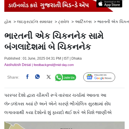
હોમ
>
લાઇફસ્ટાઈલ સમાચાર
>
ટ્રાવેલ
>
આર્ટિકલ્સ
>
ભારતની એક ચિકનને
ભારતની એક ચિકનનેક સામે
બંગલાદેશમાં બે ચિકનનેક
Published : 01 June, 2025 04:31 PM | IST | Dhaka
Aashutosh Desai
| feedbackgmd@mid-day.com
Share:
Follow Us
પરસ્પર દેશો દ્વારા ચીમકી રૂપે વારંવાર ચર્ચામાં આવતા આ
લૅન્ડલૉક્સ ક્યાં છે અને એને કારણે ભૌગોલિક સુરક્ષામાં સેંધ
લગાવવાથી કયા દેશોનો શું ફાયદો થઈ શકે એ વિશે જાણીએ