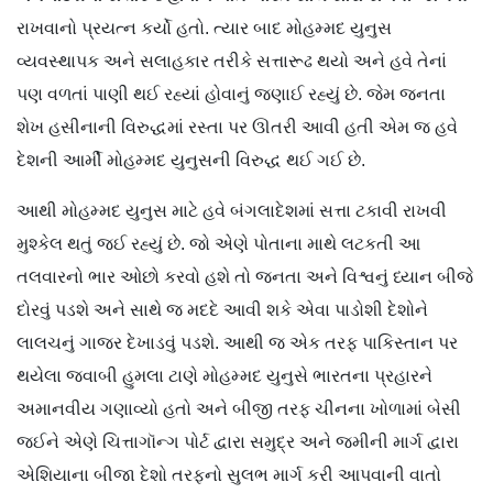
રાખવાનો પ્રયત્ન કર્યો હતો. ત્યાર બાદ મોહમ્મદ યુનુસ
વ્યવસ્થાપક અને સલાહકાર તરીકે સત્તારૂઢ થયો અને હવે તેનાં
પણ વળતાં પાણી થઈ રહ્યાં હોવાનું જણાઈ રહ્યું છે. જેમ જનતા
શેખ હસીનાની વિરુદ્ધમાં રસ્તા પર ઊતરી આવી હતી એમ જ હવે
દેશની આર્મી મોહમ્મદ યુનુસની વિરુદ્ધ થઈ ગઈ છે.
આથી મોહમ્મદ યુનુસ માટે હવે બંગલાદેશમાં સત્તા ટકાવી રાખવી
મુશ્કેલ થતું જઈ રહ્યું છે. જો એણે પોતાના માથે લટકતી આ
તલવારનો ભાર ઓછો કરવો હશે તો જનતા અને વિશ્વનું ધ્યાન બીજે
દોરવું પડશે અને સાથે જ મદદે આવી શકે એવા પાડોશી દેશોને
લાલચનું ગાજર દેખાડવું પડશે. આથી જ એક તરફ પાકિસ્તાન પર
થયેલા જવાબી હુમલા ટાણે મોહમ્મદ યુનુસે ભારતના પ્રહારને
અમાનવીય ગણાવ્યો હતો અને બીજી તરફ ચીનના ખોળામાં બેસી
જઈને એણે ચિત્તાગૉન્ગ પોર્ટ દ્વારા સમુદ્ર અને જમીની માર્ગ દ્વારા
એશિયાના બીજા દેશો તરફનો સુલભ માર્ગ કરી આપવાની વાતો