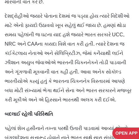
મારવાની વાત કરે છે.
દેશદ્રોહીઓ જ્યારે પોતાના દેશમાં જ પડ્યા હોય ત્યારે વિદેશીઓ
માટે એનો ફાયદો ઉઠાવવો ખૂબ સહેલું થઈ જાય છે. હમણાં થોડા
સમય પહેલાંની જ ઘટના યાદ હશે જ્યારે ભારત સરકારે UCC,
NRC અને CAAના કાયદા વિશે વાત કરી હતી. ત્યારે દેશના જ
કંઈકેટલાય નેતાઓ અને સેલિબ્રિટીઝ, જેમાં કનૈયાથી લઈને
ઝીશાન અયુબ જેવાઓએ ભારતની ચિકનનેકને તોડી પાડવાની
અને ગૂંગળાવી મૂકવાની વાત કહી હતી. આવા અનેક સોકૉલ્ડ
ભારતીયોએ કહ્યું હતું કે ભારતના ચિકનનેક વિસ્તારમાં આપણે
બધા મોટી સંખ્યામાં ભેગા થઈને સેના અને ભારત સરકારને મજબૂર
કરી મૂકીએ અને એ હિસ્સાને ભારતથી અલગ કરી દઈએ.
બદલાઈ રહેલી પરિસ્થિતિ
પહેલાં શેખ હસીનાને તખ્તા પરથી ઉતારી પાડવામાં આવ્યાં જેમણે
OPEN APP
બંગલાદેશના સત્તારૂઢ હોવાને નાતે ભારત સાથે સારા સંબંધો જાળવી