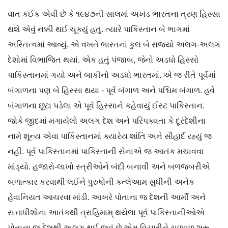
વાત કંઈક એવી છે કે ૧૯૪૭ની સાલમાં અખંડ ભારતના ત્રણ હિસ્સા
થશે એવું નક્કી થઈ ચૂક્યું હતું. ત્યારે પાકિસ્તાન બે ભાગમાં
અસ્તિત્વમાં આવ્યું. એ વખતે ભારતનાં કુલ બે રાજ્યો અલગ-અલગ
દેશોમાં વિભાજિત થયાં. એક હતું પંજાબ, જેનો અડધો હિસ્સો
પાકિસ્તાનમાં ગયો અને બાકીનો અડધો ભારતમાં. એ જ રીતે પૂર્વમાં
બંગાળના પણ બે હિસ્સા થયા - પૂર્વ બંગાળ અને પશ્ચિમ બંગાળ. હવે
બંગાળના છૂટા પડેલા એ પૂર્વ હિસ્સાને કહેવાયું ઈસ્ટ પાકિસ્તાન.
જોકે જીદમાં મગાયેલો અલગ દેશ અને પરિપક્વતા કે દૂરંદેશીના
નામે શૂન્ય એવા પાકિસ્તાનમાં ક્યારેય શાંતિ અને સૌહાર્દ રહ્યું જ
નહીં. પૂર્વ પાકિસ્તાનમાં પાકિસ્તાની સેનાએ જ આતંક મચાવવા
માંડ્યો. હજારો-લાખો સ્ત્રીઓને બંદી બનાવી અને બળજબરીએ
બળાત્કાર કરવાથી લઈને પુરુષોની કત્લેઆમ સુધીની અનેક
હેવાનિયત આચરવા માંડી. આખરે પોતાના જ દેશની આર્મી અને
સત્તાધીશોના આતંકથી ત્રાહિમામ્ થયેલા પૂર્વ પાકિસ્તાનીઓએ
પોતાના જ દેશથી અલગ થઈ જવું છે એમ વિચારીને ચળવળ શરૂ