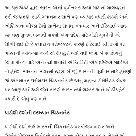
આ પ્રોજેક્ટ દ્વારા ભારત એનાં પૂર્વોત્તર રાજ્યો માટે તો માલવહન
કરી જ શકશે, સાથે મ્યાનમાર સાથે પણ વ્યાપાર વધારી શકશે અને
એશિયાના બીજા દેશો સાથેના સંબંધ, વ્યાપાર અને દરિયાઈ આવ-
જા પણ સુલભ બનાવી શકશે. બંગલાદેશ માટે મોટી મુશ્કેલી એ
ઊભી થઈ છે કે કલાદાન પ્રોજેક્ટને કારણે દરિયાઈ સીમાઓ પર
ભારતની આવ-જા અને ચોકીપહેરો બન્ને વધી જશે. બંગલાદેશનું
ચિત્તાગૉન્ગ પોર્ટ અને ત્યાં થનારી ઍક્ટિવિટી એક દૃષ્ટિએ જોઈએ
તો હંમેશાં ભારતના રડારમાં રહેશે. બીજું, ભારતની પૂર્વોત્તર માટે હમણાં
જે એકમાત્ર દારોમદાર ચિકનનેક છે એનું મહત્ત્વ ડોમેસ્ટિક લેવલ
પર ઓછું થઈ જશે જેને કારણે ભારત ત્યાં લશ્કર અને ચોકીપહેરો
વધારી દે એવું પણ બને.
પાડોશી
દેશોની
દરમ્યાન
ચિકનનેક
પાડોશી દેશો ભલે ભારતની ચિકનનેક પર બેજવાબદાર અને
ઉશ્કેરણીજનક નિવેદનો કરતા ફરતા હોય, પરંતુ કદાચ તેમને એ