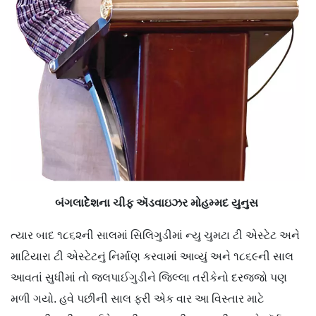
બંગલાદેેશના ચીફ ઍડવાઇઝર મોહમ્મદ યુનુસ
ત્યાર બાદ ૧૮૬૨ની સાલમાં સિલિગુડીમાં ન્યુ ચુમટા ટી એસ્ટેટ અને
માટિયારા ટી એસ્ટેટનું નિર્માણ કરવામાં આવ્યું અને ૧૮૬૯ની સાલ
આવતાં સુધીમાં તો જલપાઈગુડીને જિલ્લા તરીકેનો દરજ્જો પણ
મળી ગયો. હવે પછીની સાલ ફરી એક વાર આ વિસ્તાર માટે