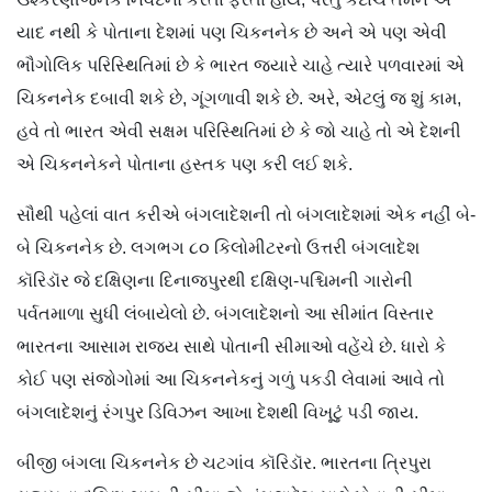
યાદ નથી કે પોતાના દેશમાં પણ ચિકનનેક છે અને એ પણ એવી
ભૌગોલિક પરિસ્થિતિમાં છે કે ભારત જ્યારે ચાહે ત્યારે પળવારમાં એ
ચિકનનેક દબાવી શકે છે, ગૂંગળાવી શકે છે. અરે, એટલું જ શું કામ,
હવે તો ભારત એવી સક્ષમ પરિસ્થિતિમાં છે કે જો ચાહે તો એ દેશની
એ ચિકનનેકને પોતાના હસ્તક પણ કરી લઈ શકે.
સૌથી પહેલાં વાત કરીએ બંગલાદેશની તો બંગલાદેશમાં એક નહીં બે-
બે ચિકનનેક છે. લગભગ ૮૦ કિલોમીટરનો ઉત્તરી બંગલાદેશ
કૉરિડૉર જે દક્ષિણના દિનાજપુરથી દક્ષિણ-પશ્ચિમની ગારોની
પર્વતમાળા સુધી લંબાયેલો છે. બંગલાદેશનો આ સીમાંત વિસ્તાર
ભારતના આસામ રાજ્ય સાથે પોતાની સીમાઓ વહેંચે છે. ધારો કે
કોઈ પણ સંજોગોમાં આ ચિકનનેકનું ગળું પકડી લેવામાં આવે તો
બંગલાદેશનું રંગપુર ડિવિઝન આખા દેશથી વિખૂટું પડી જાય.
બીજી બંગલા ચિકનનેક છે ચટગાંવ કૉરિડૉર. ભારતના ત્રિપુરા