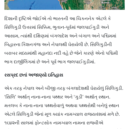
દિશાની દૃષ્ટિએ જોઈએ તો ભારતની આ ચિકનનેક એટલે કે
સિલિગુડી ઉત્તરમાં સિક્કિમ, ભુતાન-પૂર્વમાં જલપાઈગુડી અને
આસામ, ત્યાંથી દક્ષિણમાં બંગલાદેશ અને બંગાળ અને પશ્ચિમમાં
બિહારના કિશનગંજ અને નેપાલથી ઘેરાયેલી છે. સિલિગુડીની
બરાબર મધ્યમાંથી મહાનંદા નદી વહે છે જેને કારણે એનો પશ્ચિમી
ભાગ દાર્જીલિંગમાં છે અને પૂર્વ ભાગ જલપાઈગુડીમાં.
રસપ્રદ છતાં અજાણ્યો ઇતિહાસ
એક તરફ નેપાલ અને બીજી તરફ બંગલાદેશથી ઘેરાયેલું સિલિગુડી.
‘સિલિ’ અર્થાત્ નાના-નાના પથ્થર અને ‘ગુડી’ અર્થાત્ સ્થાન.
મતલબ કે નાના-નાના પથ્થરોવાળું અથવા પથ્થરોથી બનેલું સ્થાન
એટલે સિલિગુડી જેનાં મૂળ ક્યાંક નામગ્યાલ રાજ્યવંશમાં મળે છે.
૧૬૪૨ની સાલમાં ફોન્ટસોક નામગ્યાલ નામના રાજવીએ