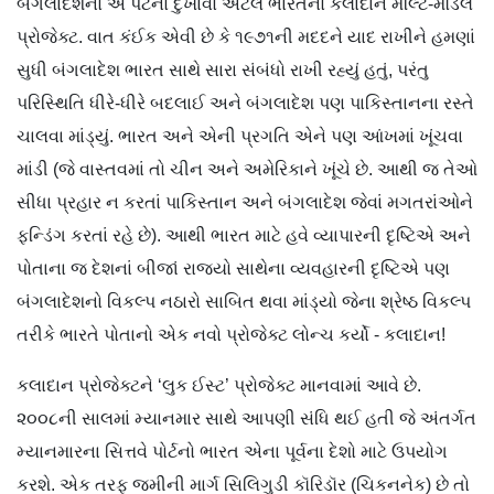
બંગલાદેશનો એ પેટનો દુખાવો એટલે ભારતનો કલાદાન મલ્ટિ-મૉડલ
પ્રોજેક્ટ. વાત કંઈક એવી છે કે ૧૯૭૧ની મદદને યાદ રાખીને હમણાં
સુધી બંગલાદેશ ભારત સાથે સારા સંબંધો રાખી રહ્યું હતું, પરંતુ
પરિસ્થિતિ ધીરે-ધીરે બદલાઈ અને બંગલાદેશ પણ પાકિસ્તાનના રસ્તે
ચાલવા માંડ્યું. ભારત અને એની પ્રગતિ એને પણ આંખમાં ખૂંચવા
માંડી (જે વાસ્તવમાં તો ચીન અને અમેરિકાને ખૂંચે છે. આથી જ તેઓ
સીધા પ્રહાર ન કરતાં પાકિસ્તાન અને બંગલાદેશ જેવાં મગતરાંઓને
ફન્ડિંગ કરતાં રહે છે). આથી ભારત માટે હવે વ્યાપારની દૃષ્ટિએ અને
પોતાના જ દેશનાં બીજાં રાજ્યો સાથેના વ્યવહારની દૃષ્ટિએ પણ
બંગલાદેશનો વિકલ્પ નઠારો સાબિત થવા માંડ્યો જેના શ્રેષ્ઠ વિકલ્પ
તરીકે ભારતે પોતાનો એક નવો પ્રોજેક્ટ લોન્ચ કર્યો - કલાદાન!
કલાદાન પ્રોજેક્ટને ‘લુક ઈસ્ટ’ પ્રોજેક્ટ માનવામાં આવે છે.
૨૦૦૮ની સાલમાં મ્યાનમાર સાથે આપણી સંધિ થઈ હતી જે અંતર્ગત
મ્યાનમારના સિત્તવે પોર્ટનો ભારત એના પૂર્વના દેશો માટે ઉપયોગ
કરશે. એક તરફ જમીની માર્ગ સિલિગુડી કૉરિડૉર (ચિકનનેક) છે તો