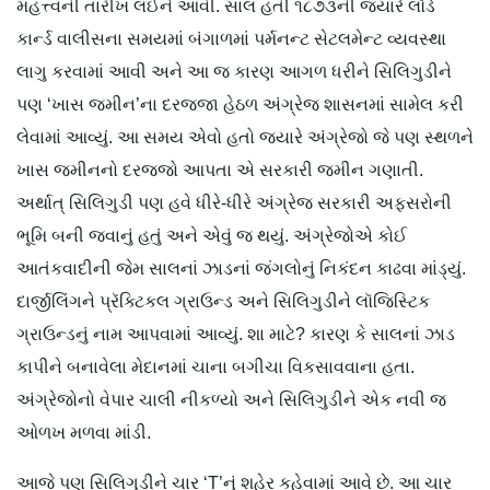
મહત્ત્વની તારીખ લઈને આવી. સાલ હતી ૧૮૭૩ની જ્યારે લૉર્ડ
કાર્ન્ડ વાલીસના સમયમાં બંગાળમાં પર્મનન્ટ સેટલમેન્ટ વ્યવસ્થા
લાગુ કરવામાં આવી અને આ જ કારણ આગળ ધરીને સિલિગુડીને
પણ ‘ખાસ જમીન’ના દરજ્જા હેઠળ અંગ્રેજ શાસનમાં સામેલ કરી
લેવામાં આવ્યું. આ સમય એવો હતો જ્યારે અંગ્રેજો જે પણ સ્થળને
ખાસ જમીનનો દરજ્જો આપતા એ સરકારી જમીન ગણાતી.
અર્થાત્ સિલિગુડી પણ હવે ધીરે-ધીરે અંગ્રેજ સરકારી અફસરોની
ભૂમિ બની જવાનું હતું અને એવું જ થયું. અંગ્રેજોએ કોઈ
આતંકવાદીની જેમ સાલનાં ઝાડનાં જંગલોનું નિકંદન કાઢવા માંડ્યું.
દાર્જીલિંગને પ્રૅક્ટિકલ ગ્રાઉન્ડ અને સિલિગુડીને લૉજિસ્ટિક
ગ્રાઉન્ડનું નામ આપવામાં આવ્યું. શા માટે? કારણ કે સાલનાં ઝાડ
કાપીને બનાવેલા મેદાનમાં ચાના બગીચા વિકસાવવાના હતા.
અંગ્રેજોનો વેપાર ચાલી નીકળ્યો અને સિલિગુડીને એક નવી જ
ઓળખ મળવા માંડી.
આજે પણ સિલિગુડીને ચાર ‘T’નું શહેર કહેવામાં આવે છે. આ ચાર