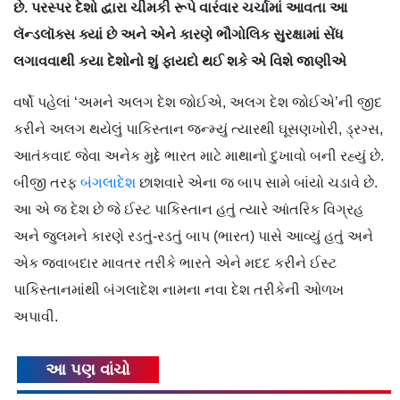
છે. પરસ્પર દેશો દ્વારા ચીમકી રૂપે વારંવાર ચર્ચામાં આવતા આ
લૅન્ડલૉક્સ ક્યાં છે અને એને કારણે ભૌગોલિક સુરક્ષામાં સેંધ
લગાવવાથી કયા દેશોનો શું ફાયદો થઈ શકે એ વિશે જાણીએ
વર્ષો પહેલાં ‘અમને અલગ દેશ જોઈએ, અલગ દેશ જોઈએ’ની જીદ
કરીને અલગ થયેલું પાકિસ્તાન જન્મ્યું ત્યારથી ઘૂસણખોરી, ડ્રગ્સ,
આતંકવાદ જેવા અનેક મુદ્દે ભારત માટે માથાનો દુખાવો બની રહ્યું છે.
બીજી તરફ
બંગલાદેશ
છાશવારે એના જ બાપ સામે બાંયો ચડાવે છે.
આ એ જ દેશ છે જે ઈસ્ટ પાકિસ્તાન હતું ત્યારે આંતરિક વિગ્રહ
અને જુલમને કારણે રડતું-રડતું બાપ (ભારત) પાસે આવ્યું હતું અને
એક જવાબદાર માવતર તરીકે ભારતે એને મદદ કરીને ઈસ્ટ
પાકિસ્તાનમાંથી બંગલાદેશ નામના નવા દેશ તરીકેની ઓળખ
અપાવી.
આ પણ વાંચો