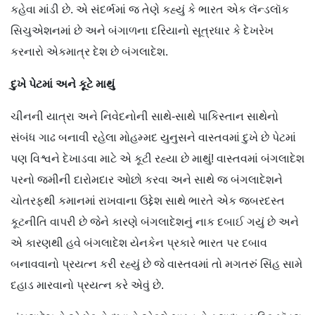
કહેવા માંડી છે. એ સંદર્ભમાં જ તેણે કહ્યું કે ભારત એક લૅન્ડલૉક
સિચુએશનમાં છે અને બંગાળના દરિયાનો સૂત્રધાર કે દેખરેખ
કરનારો એકમાત્ર દેશ છે બંગલાદેશ.
દુખે પેટમાં અને કૂટે માથું
ચીનની યાત્રા અને નિવેદનોની સાથે-સાથે પાકિસ્તાન સાથેનો
સંબંધ ગાઢ બનાવી રહેલા મોહમ્મદ યુનુસને વાસ્તવમાં દુખે છે પેટમાં
પણ વિશ્વને દેખાડવા માટે એ કૂટી રહ્યા છે માથું! વાસ્તવમાં બંગલાદેશ
પરનો જમીની દારોમદાર ઓછો કરવા અને સાથે જ બંગલાદેશને
ચોતરફથી કમાનમાં રાખવાના ઉદ્દેશ સાથે ભારતે એક જબરદસ્ત
કૂટનીતિ વાપરી છે જેને કારણે બંગલાદેશનું નાક દબાઈ ગયું છે અને
એ કારણથી હવે બંગલાદેશ યેનકેન પ્રકારે ભારત પર દબાવ
બનાવવાનો પ્રયત્ન કરી રહ્યું છે જે વાસ્તવમાં તો મગતરું સિંહ સામે
દહાડ મારવાનો પ્રયત્ન કરે એવું છે.