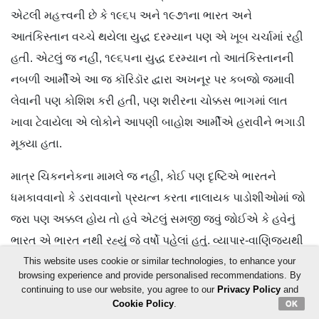
એટલી મહત્ત્વની છે કે ૧૯૬૫ અને ૧૯૭૧ના ભારત અને
આતંકિસ્તાન વચ્ચે થયેલા યુદ્ધ દરમ્યાન પણ એ ખૂબ ચર્ચામાં રહી
હતી. એટલું જ નહીં, ૧૯૬૫ના યુદ્ધ દરમ્યાન તો આતંકિસ્તાનની
નબળી આર્મીએ આ જ કૉરિડૉર દ્વારા અખનૂર પર કબજો જમાવી
લેવાની પણ કોશિશ કરી હતી, પણ શરીરના ચોક્કસ ભાગમાં લાત
ખાવા ટેવાયેલા એ લોકોને આપણી બાહોશ આર્મીએ હરાવીને ભગાડી
મૂક્યા હતા.
માત્ર ચિકનનેકના મામલે જ નહીં, કોઈ પણ દૃષ્ટિએ ભારતને
ધમકાવવાનો કે ડરાવવાનો પ્રયત્ન કરતા નાલાયક પાડોશીઓમાં જો
જરા પણ અક્કલ હોય તો હવે એટલું સમજી જવું જોઈએ કે હવેનું
ભારત એ ભારત નથી રહ્યું જે વર્ષો પહેલાં હતું. વ્યાપાર-વાણિજ્યથી
લઈને સૈન્યબળ અને ડિફેન્સ ઇક્વિપમેન્ટ્સથી લઈને
This website uses cookie or similar technologies, to enhance your
browsing experience and provide personalised recommendations. By
ઇન્ફ્રાસ્ટ્રક્ચર સુધીના તમામ મામલે આ દેશ હવે એવો મહાકાય
continuing to use our website, you agree to our
Privacy Policy
and
બની ચૂક્યો છે કે મગતરાંઓને ધૂળ ચટાડતાં હવે એને ચપટીભર
Cookie Policy
.
OK