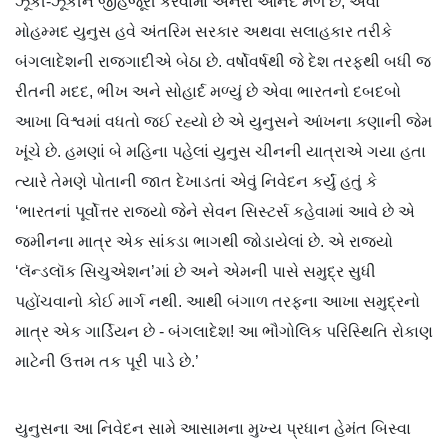
ઝૂકી-ઝૂકીને જીહજૂરી કરવામાં અનેરો આનંદ મળે છે, એવા
મોહમ્મદ યુનુસ હવે અંતરિમ સરકાર અથવા સલાહકાર તરીકે
બંગલાદેશની રાજગાદીએ બેઠા છે. વર્ષોવર્ષથી જે દેશ તરફથી બધી જ
રીતની મદદ, ભીખ અને સોહાર્દ મળ્યું છે એવા ભારતનો દબદબો
આખા વિશ્વમાં વધતો જઈ રહ્યો છે એ યુનુસને આંખના કણાની જેમ
ખૂંચે છે. હમણાં બે મહિના પહેલાં યુનુસ ચીનની યાત્રાએ ગયા હતા
ત્યારે તેમણે પોતાની જાત દેખાડતાં એવું નિવેદન કર્યું હતું કે
‘ભારતનાં પૂર્વોત્તર રાજ્યો જેને સેવન સિસ્ટર્સ કહેવામાં આવે છે એ
જમીનના માત્ર એક સાંકડા ભાગથી જોડાયેલાં છે. એ રાજ્યો
‘લૅન્ડલૉક સિચુએશન’માં છે અને એમની પાસે સમુદ્ર સુધી
પહોંચવાનો કોઈ માર્ગ નથી. આથી બંગાળ તરફના આખા સમુદ્રનો
માત્ર એક ગાર્ડિયન છે - બંગલાદેશ! આ ભૌગોલિક પરિસ્થિતિ રોકાણ
માટેની ઉત્તમ તક પૂરી પાડે છે.’
યુનુસના આ નિવેદન સામે આસામના મુખ્ય પ્રધાન હેમંત બિસ્વા