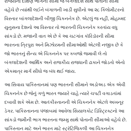
રાજ્યના દક્ષિણ ભાગની સીમા જે બંગલાદેશ સાથે પોતાની સીમા
વહેંચે છે ત્યાંથી લઈને બંગાળની ખાડી સુધીનો આ ૨૮ કિલોમીટરનો
વિસ્તાર બાંગલાદેશની બીજી ચિકનનેક છે. એટલું જ નહીં, મોહમ્મદ
યુનુસના દેશનો આ વિસ્તાર તો ભારતની ચિકનનેક કરતાંય વધુ
સાંકડો છે. મજાની વાત એ છે કે આ ચટગાંવ કૉરિડૉરની સીમા
ભારતના ત્રિપુરા અને મિઝોરમની સીમાઓથી એટલી નજીક છે કે
જો ભારતનું સૈન્ય એ ચિકનનેક પર કબજો જમાવી લે તો
બંગલાદેશની આર્થિક અને રાજકીય રાજધાની ઢાકાને જોડતો એનો
એકમાત્ર માર્ગ સીધો જ બંધ થઈ જાય.
આ સિવાય પાકિસ્તાનમાં પણ ભારતની સીમાને અડોઅડ એક એવી
ચિકનનેક છે જેનું ગળું ભારત જ્યારે ચાહે ત્યારે ચપટી વગાડતાંમાં
દબાવી શકે એમ છે. આતંકીસ્તાનની એ ચિકનનેક એટલે અખનૂર
ડેગર. પાકિસ્તાનના પંજાબમાં આવેલા સિયાલકોટ ડિસ્ટ્રિક્ટનો આ
સાંકડો જમીની ભાગ ભારતના જમ્મુ સાથે પોતાની સીમાઓ વહેંચે છે.
પાકિસ્તાન માટે અને ભારત માટે સ્ટ્રૅટિજિકલી આ ચિકનનેક