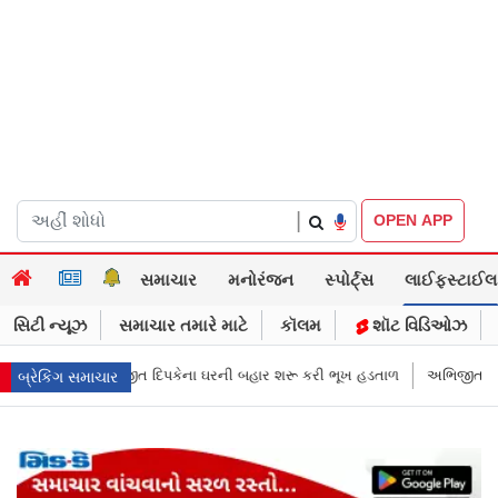
|
OPEN APP
સમાચાર
મનોરંજન
સ્પોર્ટ્સ
લાઈફસ્ટાઈલ
સિટી ન્યૂઝ
સમાચાર તમારે માટે
કૉલમ
શૉટ વિડિઓઝ
ત દિપકેના ઘરની બહાર શરૂ કરી ભૂખ હડતાળ
અભિજીત દિપકેએ CJPની નવી નીતિ 
બ્રેકિંગ સમાચાર