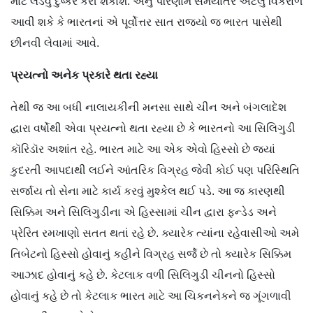
માટે લડવું દુષ્કર કરી શકાશે. એનું પરિણામ સમયાંતરે એટલું વિકરાળ
આવી શકે કે ભારતનાં એ પૂર્વોત્તર સાત રાજ્યો જ ભારત પાસેથી
છીનવી લેવામાં આવે.
પ્રયત્નો અનેક પ્રકારે થતા રહ્યા
તેથી જ આ બધી નાલાયકીની મનસા સાથે ચીન અને બંગલાદેશ
દ્વારા વર્ષોથી એવા પ્રયત્નો થતા રહ્યા છે કે ભારતનો આ સિલિગુડી
કૉરિડૉર અશાંત રહે. ભારત માટે આ એક એવો હિસ્સો છે જ્યાં
કુદરતી આપદાથી લઈને આંતરિક વિગ્રહ જેવી કોઈ પણ પરિસ્થિતિ
સર્જાય તો સેના માટે કાર્ય કરવું મુશ્કેલ થઈ પડે. આ જ કારણથી
સિક્કિમ અને સિલિગુડીના એ હિસ્સામાં ચીન દ્વારા ફન્ડેડ અને
પ્રેરિત રમખાણો સતત થતાં રહે છે. ક્યારેક ત્યાંના રહેવાસીઓ અમે
તિબેટનો હિસ્સો હોવાનું કહીને વિગ્રહ સર્જે છે તો ક્યારેક સિક્કિમ
આઝાદ હોવાનું કહે છે. કેટલાક વળી સિલિગુડી ચીનનો હિસ્સો
હોવાનું કહે છે તો કેટલાક ભારત માટે આ ચિકનનેકને જ ગૂંગળાવી