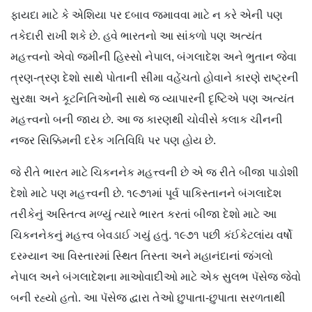
ફાયદા માટે કે એશિયા પર દબાવ જમાવવા માટે ન કરે એની પણ
તકેદારી રાખી શકે છે. હવે ભારતનો આ સાંકળો પણ અત્યંત
મહત્ત્વનો એવો જમીની હિસ્સો નેપાલ, બંગલાદેશ અને ભુતાન જેવા
ત્રણ-ત્રણ દેશો સાથે પોતાની સીમા વહેંચતો હોવાને કારણે રાષ્ટ્રની
સુરક્ષા અને કૂટનિતિઓની સાથે જ વ્યાપારની દૃષ્ટિએ પણ અત્યંત
મહત્ત્વનો બની જાય છે. આ જ કારણથી ચોવીસે કલાક ચીનની
નજર સિક્કિમની દરેક ગતિવિધિ પર પણ હોય છે.
જે રીતે ભારત માટે ચિકનનેક મહત્ત્વની છે એ જ રીતે બીજા પાડોશી
દેશો માટે પણ મહત્ત્વની છે. ૧૯૭૧માં પૂર્વ પાકિસ્તાનને બંગલાદેશ
તરીકેનું અસ્તિત્વ મળ્યું ત્યારે ભારત કરતાં બીજા દેશો માટે આ
ચિકનનેકનું મહત્ત્વ બેવડાઈ ગયું હતું. ૧૯૭૧ પછી કંઈકેટલાંય વર્ષો
દરમ્યાન આ વિસ્તારમાં સ્થિત તિસ્તા અને મહાનંદાનાં જંગલો
નેપાલ અને બંગલાદેશના માઓવાદીઓ માટે એક સુલભ પૅસેજ જેવો
બની રહ્યો હતો. આ પૅસેજ દ્વારા તેઓ છુપાતા-છુપાતા સરળતાથી