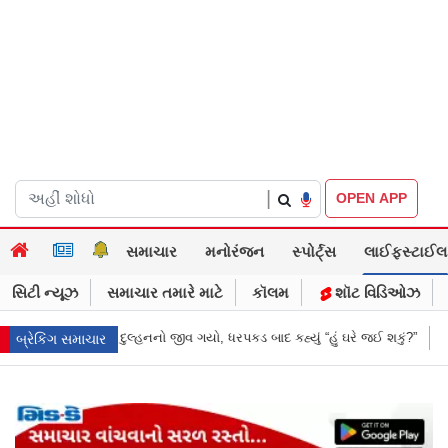
|
OPEN APP
સમાચાર
મનોરંજન
સ્પોર્ટ્સ
લાઈફસ્ટાઈલ
સિટી ન્યૂઝ
સમાચાર તમારે માટે
કૉલમ
શૉટ વિડિઓઝ
પકડ બાદ કહ્યું “હું ઘરે જઈ શકું?”
‘હું બાબા બાગેશ્વર નથી...’: IIT દિલ્હીમાં વિ
બ્રેકિંગ સમાચાર