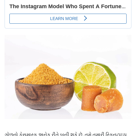
ગોળનો ફેસમાસ્ક અનેક રીતે બની શકે છે. તમે તમારી સ્કિનટાઇપ