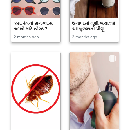
કયા રંગનાં સનગ્લાસ
ઉનાળામાં લૂથી બચાવશે
આંખો માટે યોગ્ય?
આ ગુજરાતી પીણું
2 months ago
2 months ago