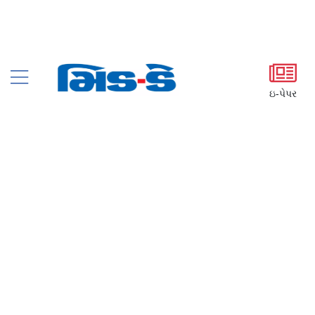
ઇ-પેપર