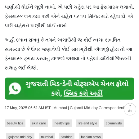
પાણીથી ધોઈને લૂછી નાખો. એ પછી ચહેરા પર આ ફેસમાસ્ક લગાવો.
ફેસમાસ્ક લગાવ્યા પછી એને ચહેરા પર ૧૫ મિનિટ માટે રહેવા દો. એ
પછી ચહેરાને પાણીથી ધોઈ નાખો.
અહીં ધ્યાન રાખવું કે તમને અગાઉથી જ કોઈ ત્વચા સંબંધિત
સમસ્યા છે કે ઉપર જણાવેલી કોઈ સામગ્રીથી ઍલર્જી હોય તો આ
ફેસમાસ્ક ટ્રાય કરવાનું ટાળજો અથવા તો પહેલાં ડર્મેટોલૉજિસ્ટની
સલાહ લઈ લેજો.
17 May, 2025 06:51 AM IST | Mumbai | Gujarati Mid-day Correspondent
ટોચ
beauty tips
skin care
health tips
life and style
columnists
gujarati mid-day
mumbai
fashion
fashion news