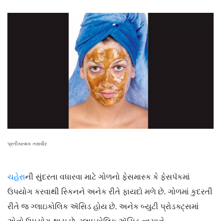
પ્રતીકાત્મક તસવીર
ચહેરા
ની સુંદરતા વધારવા માટે ગોળનો ફેસમાસ્ક કે ફેસપૅકમાં
ઉપયોગ કરવાથી સ્કિનને અનેક રીતે ફાયદો મળે છે. ગોળમાં કુદરતી
રીતે જ ગ્લાઇકોલિક ઍસિડ હોય છે. અનેક બ્યુટી પ્રોડક્ટ્સમાં