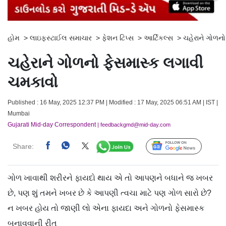
હોમ
>
લાઇફસ્ટાઈલ સમાચાર
>
ફેશન ટિપ્સ
>
આર્ટિકલ્સ
>
ચહેરાને ગોળન
ચહેરાને ગોળનો ફેસમાસ્ક લગાવી
ચમકાવો
Published : 16 May, 2025 12:37 PM | Modified : 17 May, 2025 06:51 AM | IST |
Mumbai
Gujarati Mid-day Correspondent
| feedbackgmd@mid-day.com
Share:
Follow Us
ગોળ ખાવાથી શરીરને ફાયદો થાય એ તો આપણને બધાને જ ખબર
છે, પણ શું તમને ખબર છે કે આપણી ત્વચા માટે પણ ગોળ સારો છે?
ન ખબર હોય તો જાણી લો એના ફાયદા અને ગોળનો ફેસમાસ્ક
બનાવવાની રીત