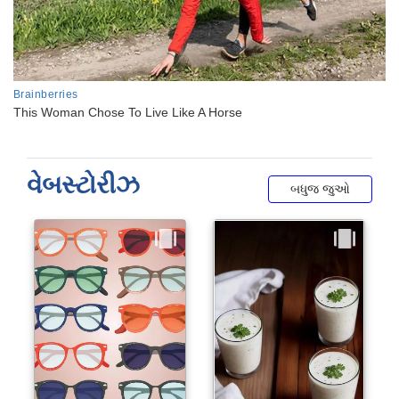
વેબસ્ટોરીઝ
બધુજ જુઓ