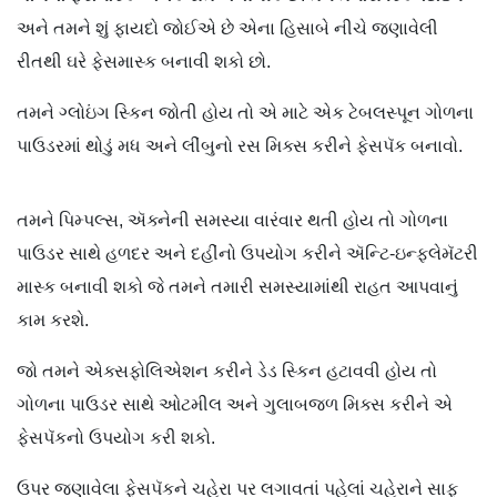
અને તમને શું ફાયદો જોઈએ છે એના હિસાબે નીચે જણાવેલી
રીતથી ઘરે ફેસમાસ્ક બનાવી શકો છો.
તમને ગ્લોઇંગ સ્કિન જોતી હોય તો એ માટે એક ટેબલસ્પૂન ગોળના
પાઉડરમાં થોડું મધ અને લીંબુનો રસ મિક્સ કરીને ફેસપૅક બનાવો.
તમને પિમ્પલ્સ, ઍક્નેની સમસ્યા વારંવાર થતી હોય તો ગોળના
પાઉડર સાથે હળદર અને દહીંનો ઉપયોગ કરીને ઍન્ટિ-ઇન્ફ્લેમૅટરી
માસ્ક બનાવી શકો જે તમને તમારી સમસ્યામાંથી રાહત આપવાનું
કામ કરશે.
જો તમને એક્સફોલિએશન કરીને ડેડ સ્કિન હટાવવી હોય તો
ગોળના પાઉડર સાથે ઓટમીલ અને ગુલાબજળ મિક્સ કરીને એ
ફેસપૅકનો ઉપયોગ કરી શકો.
ઉપર જણાવેલા ફેસપૅકને ચહેરા પર લગાવતાં પહેલાં ચહેરાને સાફ