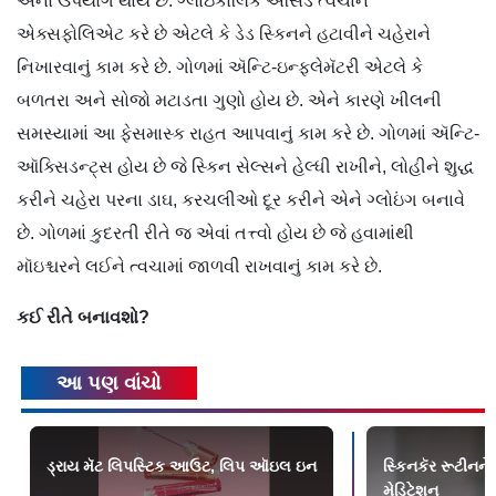
એનો ઉપયોગ થાય છે. ગ્લાઇકોલિક ઍસિડ ત્વચાને
એક્સફોલિએટ કરે છે એટલે કે ડેડ સ્કિનને હટાવીને ચહેરાને
નિખારવાનું કામ કરે છે. ગોળમાં ઍન્ટિ-ઇન્ફ્લેમૅટરી એટલે કે
બળતરા અને સોજો મટાડતા ગુણો હોય છે. એને કારણે ખીલની
સમસ્યામાં આ ફેસમાસ્ક રાહત આપવાનું કામ કરે છે. ગોળમાં ઍન્ટિ-
ઑક્સિડન્ટ્સ હોય છે જે સ્કિન સેલ્સને હેલ્ધી રાખીને, લોહીને શુદ્ધ
કરીને ચહેરા પરના ડાઘ, કરચલીઓ દૂર કરીને એને ગ્લોઇંગ બનાવે
છે. ગોળમાં કુદરતી રીતે જ એવાં તત્ત્વો હોય છે જે હવામાંથી
મૉઇશ્ચરને લઈને ત્વચામાં જાળવી રાખવાનું કામ કરે છે.
કઈ
રીતે
બનાવશો
?
આ પણ વાંચો
ડ્રાય મૅટ લિપસ્ટિક આઉટ, લિપ ઑઇલ ઇન
સ્કિનકૅર રૂટીનને
મેડિટેશન