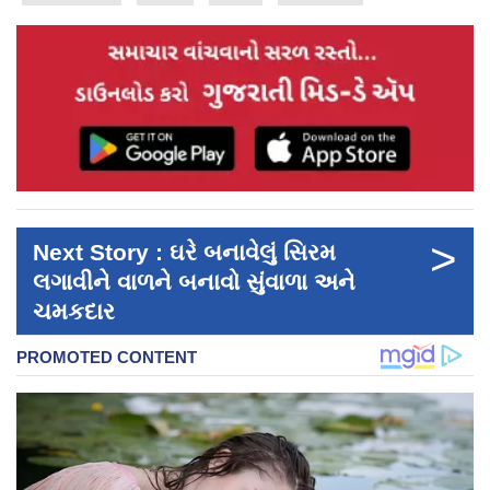
>
Next Story : ઘરે બનાવેલું સિરમ
લગાવીને વાળને બનાવો સુંવાળા અને
ચમકદાર