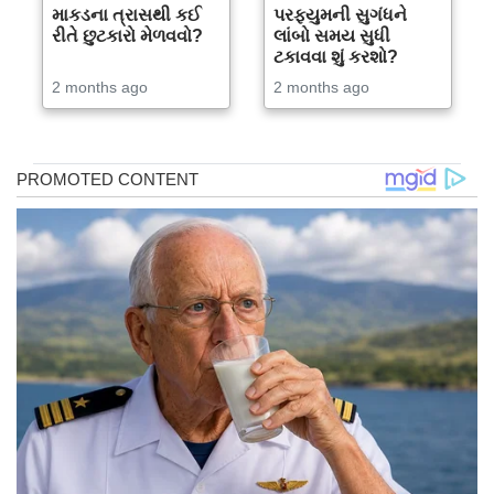
માકડના ત્રાસથી કઈ
પરફ્યુમની સુગંધને
રીતે છુટકારો મેળવવો?
લાંબો સમય સુધી
ટકાવવા શું કરશો?
2 months ago
2 months ago