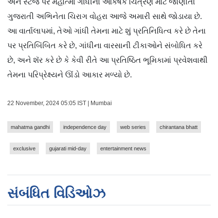
અને સ્ટેજ પર મહાત્મા ગાંધીના આકર્ષક ચિત્રણ માટે જાણીતા
ગુજરાતી અભિનેતા ચિરાગ વોહરા આજે અમારી સાથે જોડાયા છે.
આ વાર્તાલાપમાં, તેઓ ગાંધી તેમના માટે શું પ્રતિનિધિત્વ કરે છે તેના
પર પ્રતિબિંબિત કરે છે, ગાંધીના વારસાની ટીકાઓને સંબોધિત કરે
છે, અને શૅર કરે છે કે કેવી રીતે આ પ્રતિષ્ઠિત ભૂમિકામાં પ્રવેશવાથી
તેમના પરિપ્રેક્ષ્યને ઊંડો આકાર મળ્યો છે.
22 November, 2024 05:05 IST | Mumbai
mahatma gandhi
independence day
web series
chirantana bhatt
exclusive
gujarati mid-day
entertainment news
સંબંધિત વિડિઓઝ