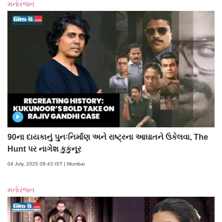
મનોરંજન
90ના દાયકાનું પુનઃનિર્માણ અને રાષ્ટ્રના આઘાતને ઉકેલવા, The
Hunt પર નાગેશ કુકુનૂર
04 July, 2025 09:43 IST | Mumbai
મનોરંજન