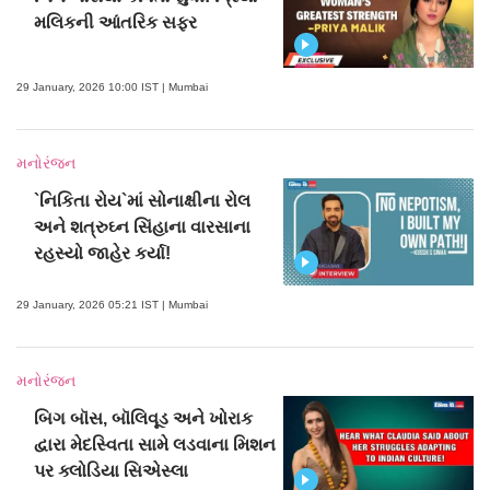
મલિકની આંતરિક સફર
29 January, 2026 10:00 IST | Mumbai
મનોરંજન
`નિકિતા રોય`માં સોનાક્ષીના રોલ
અને શત્રુઘ્ન સિંહાના વારસાના
રહસ્યો જાહેર કર્યા!
29 January, 2026 05:21 IST | Mumbai
મનોરંજન
બિગ બૉસ, બૉલિવૂડ અને ખોરાક
દ્વારા મેદસ્વિતા સામે લડવાના મિશન
પર ક્લોડિયા સિએસ્લા