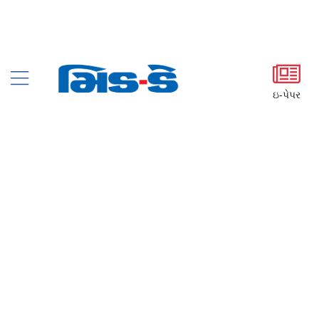
ઇ-પેપર