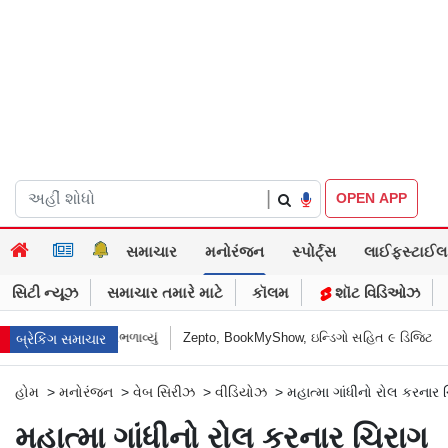
|
OPEN APP
સમાચાર
મનોરંજન
સ્પોર્ટ્સ
લાઈફસ્ટાઈલ
સિટી ન્યૂઝ
સમાચાર તમારે માટે
કૉલમ
શૉટ વિડિઓઝ
ીને સંભળાવ્યું
Zepto, BookMyShow, ઇન્ડિગો સહિત ૯ ડિજિટલ પ્લેટફોર્મ્સને CC
બ્રેકિંગ સમાચાર
હોમ
>
મનોરંજન
>
વેબ સિરીઝ
>
વીડિયોઝ
>
મહાત્મા ગાંધીનો રોલ કરનાર ચ
મહાત્મા ગાંધીનો રોલ કરનાર ચિરાગ