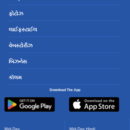
ફોટોઝ
લાઈફસ્ટાઈલ
વેબસ્ટોરીઝ
બિઝનેસ
કૉલમ
Download The App
Mid-Day
Mid-Day Hindi