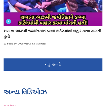
શબાના આઝમી જ્યોતિકાને ડબ્બા કાર્ટેલમાંથી બહાર કરવા માંગતી
હતી
19 February, 2025 05:42 IST | Mumbai
વધુ બતાવો
અન્ય વિડિઓઝ