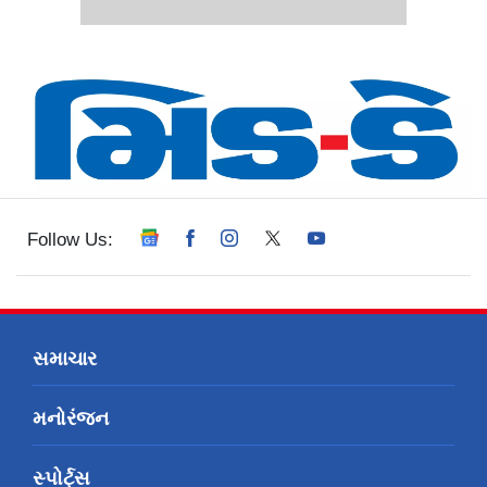
Follow Us:
સમાચાર
મનોરંજન
સ્પોર્ટ્સ