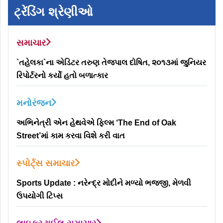
ટ્રેંડિંગ શ્રેણીઓ
સમાચાર
`તહેલકા`ના એડિટર તરુણ તેજપાલ દોષિત, ૨૦૧૩માં જુનિયર
રિપોર્ટરનો કર્યો હતો બળાત્કાર
મનોરંજન
અભિનેત્રી એન હેથવેએ ફિલ્મ ‘The End of Oak
Street’માં કામ કરવા વિશે કરી વાત
સ્પોર્ટ્સ સમાચાર
Sports Update : નરેન્દ્ર મોદીને મળ્યો ભજ્જી, મેળવી
ઉપયોગી ટિપ્સ