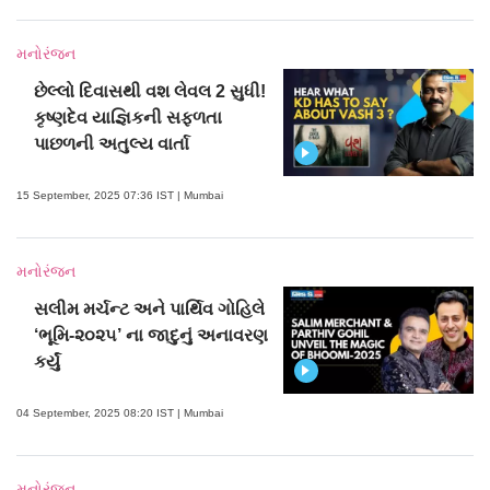
મનોરંજન
છેલ્લો દિવાસથી વશ લેવલ 2 સુધી!
કૃષ્ણદેવ યાજ્ઞિકની સફળતા
પાછળની અતુલ્ય વાર્તા
15 September, 2025 07:36 IST | Mumbai
મનોરંજન
સલીમ મર્ચન્ટ અને પાર્થિવ ગોહિલે
‘ભૂમિ-૨૦૨૫’ ના જાદુનું અનાવરણ
કર્યું
04 September, 2025 08:20 IST | Mumbai
મનોરંજન