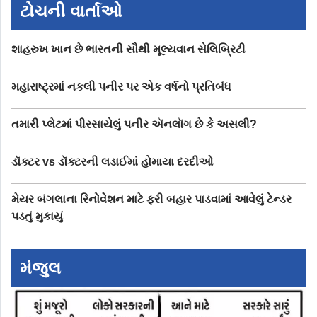
ટોચની વાર્તાઓ
શાહરુખ ખાન છે ભારતની સૌથી મૂલ્યવાન સેલિબ્રિટી
મહારાષ્ટ્રમાં નકલી પનીર પર એક વર્ષનો પ્રતિબંધ
તમારી પ્લેટમાં પીરસાયેલું પનીર ઍનલૉગ છે કે અસલી?
ડૉક્ટર vs ડૉક્ટરની લડાઈમાં હોમાયા દરદીઓ
મેયર બંગલાના રિનોવેશન માટે ફરી બહાર પાડવામાં આવેલું ટેન્ડર
પડતું મુકાયું
મંજુલ