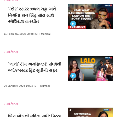
મનોરંજન
`ઝોર` સ્ટારર ઋષભ ચઢ્ઢા અને
નિર્માતા કાન સિંહ સોઢા સાથે
સ્પેશિયલ વાતચીત
11 February, 2026 08:58 IST | Mumbai
મનોરંજન
`લાલો` ટીમ અનફિલ્ટર્ડ: સંઘર્ષથી
બ્લોકબસ્ટર હિટ સુધીની સફર
29 January, 2026 10:04 IST | Mumbai
મનોરંજન
બિગ બોસથી કવિતા સુધી: પ્રિયા