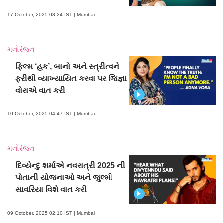
17 October, 2025 08:24 IST | Mumbai
મનોરંજન
ફિલ્મ ‘હક’, બાનો અને સ્ત્રીત્વને
ફરીથી વ્યાખ્યાયિત કરવા પર જિજ્ઞા
વોરાએ વાત કરી
10 October, 2025 04:47 IST | Mumbai
મનોરંજન
દિવ્યેન્દુ શર્માએ નવરાત્રી 2025 ની
પોતાની યોજનાઓ અને જુલ્મી
સાવરિયા વિશે વાત કરી
09 October, 2025 02:10 IST | Mumbai