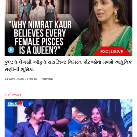
કુલ: ધ લેગસી ઑફ ધ રાયઝિંગ: નિમરત કૌર જોવા મળશે આધુનિક
રાણીની ભૂમિકા
14 May, 2025 07:55 IST | Mumbai
મનોરંજન