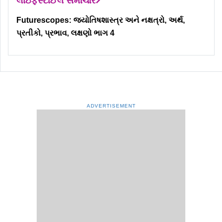
લાઇફસ્ટાઈલ સમાચાર
Futurescopes: જ્યોતિષશાસ્ત્ર અને નક્ષત્રો, અર્થ,
પ્રતીકો, પ્રભાવ, લક્ષણો ભાગ 4
ADVERTISEMENT