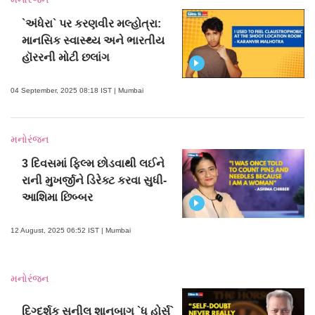
`અંધેરા` પર કરણવીર મલ્હોત્રા:
માનસિક સ્વાસ્થ્ય અને ભારતીય
હૉરરની મોટી છલાંગ
04 September, 2025 08:18 IST | Mumbai
મનોરંજન
3 દિવસમાં ફિલ્મ છોડવાથી લઈને
રાની મુખર્જીને ડિરેક્ટ કરવા સુધી-
આશિમા છિબ્બર
12 August, 2025 06:52 IST | Mumbai
મનોરંજન
દિગ્દર્શક સુનીલ શાનબાગ `ધ હોર્સ`