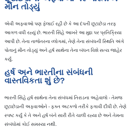
મૌન તોડ્યું
એવી અફવાઓ પણ ફેલાઈ રહી છે કે આ દંપતી છૂટાછેડા તરફ
આગળ વધી રહ્યું છે. ભારતી સિંહે આખરે આ મુદ્દા પર પ્રતિક્રિયા
આપી છે. તેના તાજેતરના વ્લોગમાં, તેણે તેના સંબંધની સ્થિતિ અંગે
પોતાનું મૌન તોડ્યું અને હર્ષ સાથેના તેના બંધન વિશે સત્ય જાહેર
કર્યું.
હર્ષ અને ભારતીના સંબંધની
વાસ્તવિકતા શું છે?
ભારતી સિંહે હર્ષ સાથેના તેના સંબંધમાં તિરાડના અહેવાલો - તેમજ
છૂટાછેડાની અફવાઓને - ફક્ત અટકળો તરીકે ફગાવી દીધી છે. તેણે
સ્પષ્ટ કર્યું કે તે અને હર્ષ બંને સારી રીતે ચાલી રહ્યા છે અને તેમના
સંબંધોમાં કોઈ સમસ્યા નથી.