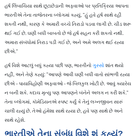
હર્ષ લિંબાચિયા સાથે છૂટાછેડાની અફવાઓ પર પ્રતિક્રિયા આપતા
ભારતીએ તેના તાજેતરના બ્લોગમાં કહ્યું, "હું હવે હર્ષ સાથે રહી
શકતી નથી, કારણ કે અમારી વચ્ચે તિરાડો પડવા લાગી છે. ચીડ શરૂ
થઈ ગઈ છે. ઘણી બધી બાબતો છે જે હર્ષ સહન કરી શકતો નથી.
અમારા સંબંધોમાં તિરાડ પડી ગઈ છે, અને અમે અલગ થઈ રહ્યા
છીએ."
હર્ષ વિશે આટલું બધું કહ્યા પછી પણ, ભારતીનો
ગુસ્સો
શાંત થયો
નહીં, અને તેણે કહ્યું: "આપણે આવી ઘણી બધી વાતો સાંભળી રહ્યા
છીએ - પાયાવિહોણી અફવાઓ - જે બિલકુલ ખોટી છે. આવું ક્યારેય
ન બની શકે. કદાચ મૃત્યુ પણ આપણને બંનેને અલગ ન કરી શકે."
તેના બ્લોગમાં, કૉમેડિયનએ સ્પષ્ટ કર્યું કે તેનું લગ્નજીવન સારું
ચાલી રહ્યું છે. તેઓ હંમેશા સાથે રહ્યા છે, હવે પણ સાથે છે અને
સાથે રહેશે.
ભારતીએ તેના સંબંધ વિશે શું કહ્યું?