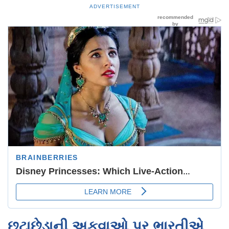
ADVERTISEMENT
છૂટાછેડાની અફવાઓ પર ભારતીએ