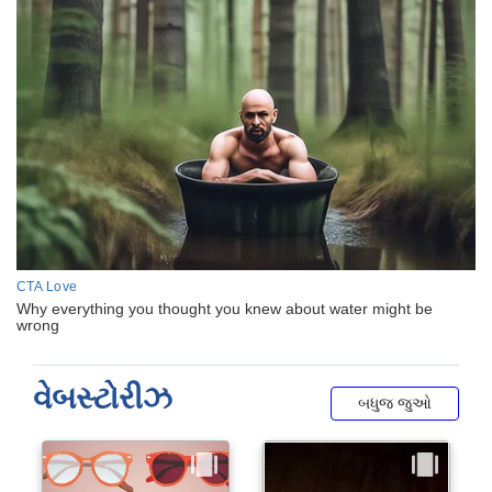
વેબસ્ટોરીઝ
બધુજ જુઓ