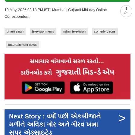
19 May, 2026 08:18 PM IST | Mumbai | Gujarati Mid-day Online
ટોચ
Correspondent
bharti singh
television news
indian television
comedy circus
entertainment news
>
Next Story : વર્ષો પછી એકબીજાને
મળીને અવિકા ગોર અને ગૌરવ ખન્ના
સુપર એક્સાઇટેડ