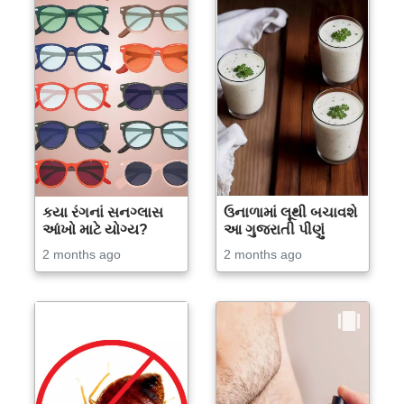
કયા રંગનાં સનગ્લાસ
ઉનાળામાં લૂથી બચાવશે
આંખો માટે યોગ્ય?
આ ગુજરાતી પીણું
2 months ago
2 months ago