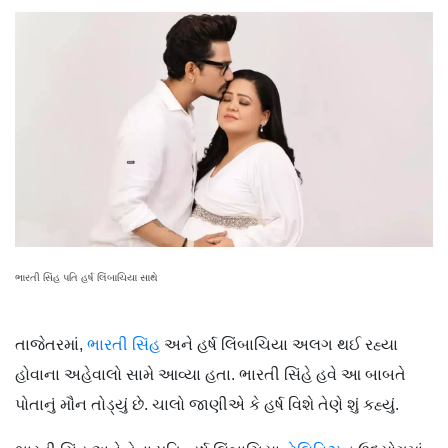
ભારતી સિંહ પતિ હર્ષ લિંબાચિયા સાથે
તાજેતરમાં,
ભારતી સિંહ
અને હર્ષ લિંબાચિયા અલગ થઈ રહ્યા
હોવાના અહેવાલો સામે આવ્યા હતા. ભારતી સિંહે હવે આ બાબતે
પોતાનું મૌન તોડ્યું છે. ચાલો જાણીએ કે હર્ષ વિશે તેણે શું કહ્યું.