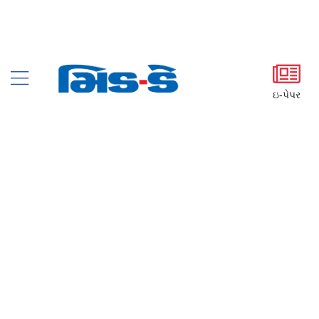
ઇ-પેપર