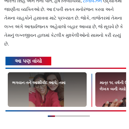
ભારતી સિંહ અને તેના પતિ, હર્ષ લિંબાચિયા,
ટેલિવિઝન
ઉદ્યોગમાં
જાણીતા વ્યક્તિઓ છે. આ દંપતી સતત મનોરંજન કરવા અને
તેમના ચાહકોને હસાવવા માટે પ્રખ્યાત છે. જોકે, તાજેતરમાં તેમના
લગ્ન અંગે આશ્ચર્યજનક અહેવાલો બહાર આવ્યા છે, જે સૂચવે છે કે
તેમનું લગ્નજીવન હાલમાં કેટલીક મુશ્કેલીઓનો સામનો કરી રહ્યું
છે.
આ પણ વાંચો
ભગવાન તને આશીર્વાદ આપે, તન્ના
માત્ર ૧૬ વર્ષની ઉ
લેખક બની ગયો હત