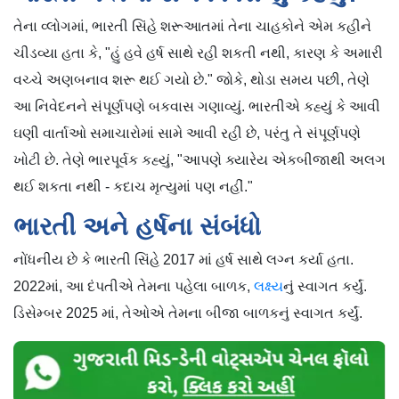
તેના વ્લોગમાં, ભારતી સિંહે શરૂઆતમાં તેના ચાહકોને એમ કહીને
ચીડવ્યા હતા કે, "હું હવે હર્ષ સાથે રહી શકતી નથી, કારણ કે અમારી
વચ્ચે અણબનાવ શરૂ થઈ ગયો છે." જોકે, થોડા સમય પછી, તેણે
આ નિવેદનને સંપૂર્ણપણે બકવાસ ગણાવ્યું. ભારતીએ કહ્યું કે આવી
ઘણી વાર્તાઓ સમાચારોમાં સામે આવી રહી છે, પરંતુ તે સંપૂર્ણપણે
ખોટી છે. તેણે ભારપૂર્વક કહ્યું, "આપણે ક્યારેય એકબીજાથી અલગ
થઈ શકતા નથી - કદાચ મૃત્યુમાં પણ નહીં."
ભારતી અને હર્ષના સંબંધો
નોંધનીય છે કે ભારતી સિંહે 2017 માં હર્ષ સાથે લગ્ન કર્યા હતા.
2022માં, આ દંપતીએ તેમના પહેલા બાળક,
લક્ષ્ય
નું સ્વાગત કર્યું.
ડિસેમ્બર 2025 માં, તેઓએ તેમના બીજા બાળકનું સ્વાગત કર્યું.