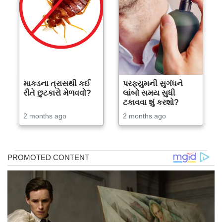
માકડના ત્રાસથી કઈ
પરફ્યુમની સુગંધને
રીતે છુટકારો મેળવવો?
લાંબો સમય સુધી
ટકાવવા શું કરશો?
2 months ago
2 months ago