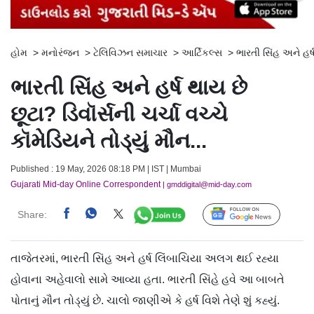
હોમ
>
મનોરંજન
>
ટેલિવિઝન સમાચાર
>
આર્ટિકલ્સ
>
ભારતી સિંહ અને હર્ષ
ભારતી સિંહ અને હર્ષ થાય છે
છૂટા? ડિવૉર્સની ચર્ચા વચ્ચે
કૉમેડિયને તોડ્યું મૌન...
Published : 19 May, 2026 08:18 PM | IST | Mumbai
Gujarati Mid-day Online Correspondent
| gmddigital@mid-day.com
Share:
Follow Us
તાજેતરમાં, ભારતી સિંહ અને હર્ષ લિંબાચિયા અલગ થઈ રહ્યા
હોવાના અહેવાલો સામે આવ્યા હતા. ભારતી સિંહે હવે આ બાબતે
પોતાનું મૌન તોડ્યું છે. ચાલો જાણીએ કે હર્ષ વિશે તેણે શું કહ્યું.