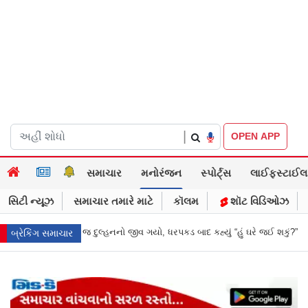
|
OPEN APP
સમાચાર
મનોરંજન
સ્પોર્ટ્સ
લાઈફસ્ટાઈલ
સિટી ન્યૂઝ
સમાચાર તમારે માટે
કૉલમ
શૉટ વિડિઓઝ
, ધરપકડ બાદ કહ્યું “હું ઘરે જઈ શકું?”
‘હું બાબા બાગેશ્વર નથી...’: IIT દિલ્હીમા
બ્રેકિંગ સમાચાર