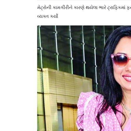
મેટ્રોની કામગીરીને કારણે થયેલા ભારે ટ્રાફિકમા
વ્યક્ત કર્યો