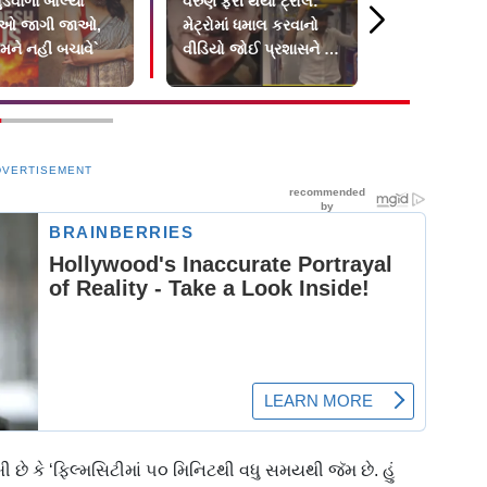
ુડવાળા બોલ્યા
વરુણ ફરી થયો ટ્રોલ:
Entertainm
દુઓ જાગી જાઓ,
મેટ્રોમાં ધમાલ કરવાનો
Updates: 
મને નહીં બચાવે`
વીડિયો જોઈ પ્રશાસને જ
ઍનિમલ લુક
સંભળાવી દીધું
DVERTISEMENT
ી છે કે ‘ફિલ્મસિટીમાં ૫૦ મિનિટથી વધુ સમયથી જૅમ છે. હું