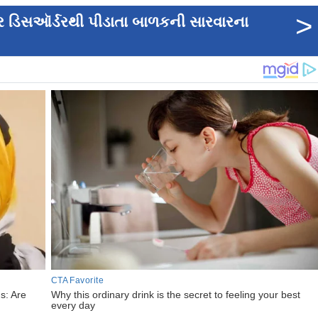
>
રૅર ડિસઑર્ડરથી પીડાતા બાળકની સારવારના