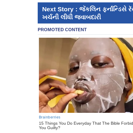
Next Story : જૅકલિન ફર્નાન્ડિસે 
ખર્ચની લીધી જવાબદારી