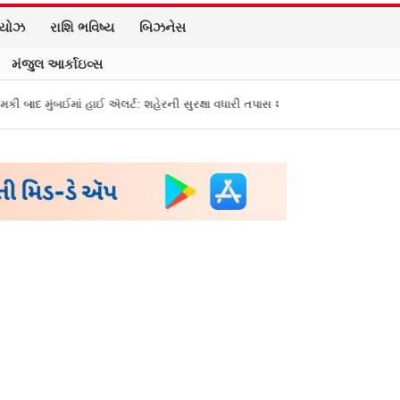
િયોઝ
રાશિ ભવિષ્ય
બિઝનેસ
મંજુલ આર્કાઇવ્સ
ઈ ઍલર્ટ: શહેરની સુરક્ષા વધારી તપાસ શરૂ, જુઓ તસવીરો
એક પર હુમલો, બધા પર હ