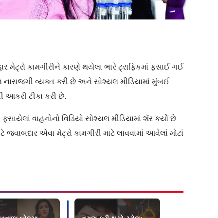
ાર મેટ્રો કામગીરીને કારણે થયેલા ભારે ટ્રાફિકમાં ફસાઈ ગઈ
ારાજગી વ્યક્ત કરી છે અને સોશ્યલ મીડિયામાં મુંબઈ
 આકરી ટીકા કરી છે.
ાં ફસાયેલાં વાહનોનો વિડિયો સોશ્યલ મીડિયામાં શૅર કર્યો છે
માટે જવાબદાર એવા મેટ્રો કામગીરી માટે લાવવામાં આવેલાં મોટાં