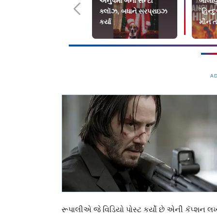
અનુપમા બની સૅન્ટા
બૉલીવ
ક્લૉઝ, બધાને સરપ્રાઇઝ
`હિન્
કર્યા
મૌન ત
A
રૂપાલીએ જે વિડિયો પોસ્ટ કર્યો છે એની કૅપ્શન લખ