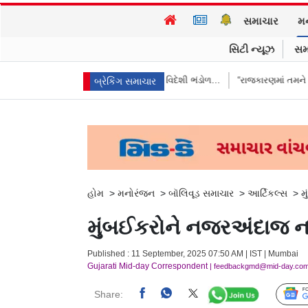
સમાચાર
મ
સિટી ન્યૂઝ
સમ
ે આપ્યો જવાબ, કહ્યું વિદેશી ભંડોળ…
“રાજકારણમાં તમને ઇંડાથી ડર લાગે છે…?
બ્રેકિંગ સમાચાર
હોમ
>
મનોરંજન
>
બૉલિવૂડ સમાચાર
>
આર્ટિકલ્સ
>
મ
મુંબઈકરોને નજરઅંદાજ ન
Published : 11 September, 2025 07:50 AM | IST | Mumbai
Gujarati Mid-day Correspondent
| feedbackgmd@mid-day.co
Share: