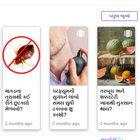
બધુજ જુઓ
માકડના
પરફ્યુમની
તરબૂચ અને
ત્રાસથી કઈ
સુગંધને લાંબો
શક્કરટેટી
રીતે છુટકારો
સમય સુધી
ખાવાથી નુકસાન
મેળવવો?
ટકાવવા શું
થાય?
કરશો?
2 months ago
2 months ago
2 months ago