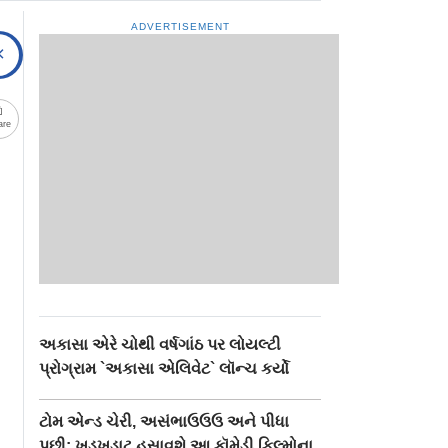
ADVERTISEMENT
are
અકાસા એરે ચોથી વર્ષગાંઠ પર લોયલ્ટી
પ્રોગ્રામ `અકાસા એલિવેટ` લૉન્ચ કર્યો
ટોમ એન્ડ ચેરી, અસંભાઉઉઉ અને પીધા
પછી: ખડખડાટ હસાવશે આ કૉમેડી ફિલ્મોના