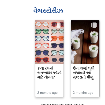
વેબસ્ટોરીઝ
કયા રંગનાં
ઉનાળામાં લૂથી
સનગ્લાસ આંખો
બચાવશે આ
માટે યોગ્ય?
ગુજરાતી પીણું
2 months ago
2 months ago