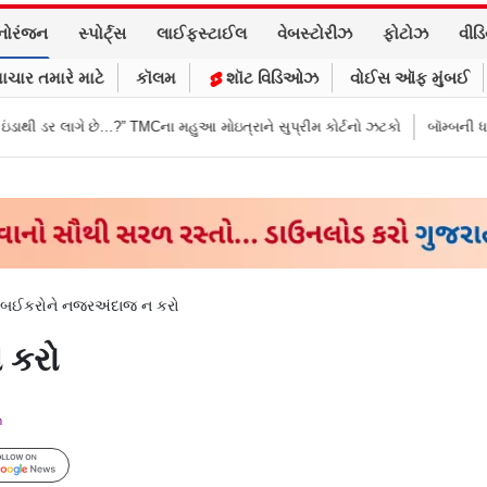
નોરંજન
સ્પોર્ટ્સ
લાઈફસ્ટાઈલ
વેબસ્ટોરીઝ
ફોટોઝ
વીડ
ાચાર તમારે માટે
કૉલમ
શૉટ વિડિઓઝ
વોઈસ ઑફ મુંબઈ
” TMCના મહુઆ મોઇત્રાને સુપ્રીમ કોર્ટનો ઝટકો
બૉમ્બની ધમકી બાદ મુંબઈમાં હા
ુંબઈકરોને નજરઅંદાજ ન કરો
 કરો
m
Follow Us