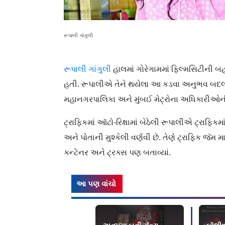
રૂપાલી ગાંગુલી
રૂપાલી ગાંગુલી
હાલમાં ગોરેગામમાં ફિલ્મસિટીની બહ
હતી. રૂપાલીએ તેને થયેલા આ કડવા અનુભવ બદલ ન
મહાનગરપાલિકા અને મુંબઈ મેટ્રોના અધિકારીઓની
ટ્રાફિકમાં ઑટો-રિક્ષામાં બેઠેલી રૂપાલીએ ટ્રાફિકમ
અને પોતાની મુશ્કેલી વર્ણવી છે. તેણે ટ્રાફિક જૅમ 
કન્ટેનર અને ટ્રક્સ પણ બતાવ્યાં.
આ પણ વાંચો