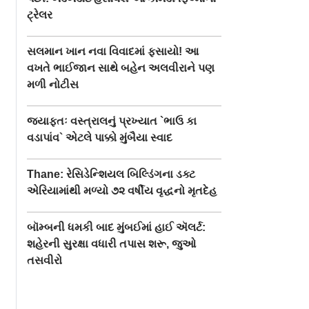
ટ્રેલર
સલમાન ખાન નવા વિવાદમાં ફસાયો! આ
વખતે ભાઈજાન સાથે બહેન અલવીરાને પણ
મળી નોટીસ
જ્યાફતઃ વસ્ત્રાલનું પ્રખ્યાત `ભાઉ કા
વડાપાંવ` એટલે પાક્કો મુંબૈયા સ્વાદ
Thane: રેસિડેન્શિયલ બિલ્ડિંગના ડક્ટ
એરિયામાંથી મળ્યો ૭૨ વર્ષીય વૃદ્ધનો મૃતદેહ
બૉમ્બની ધમકી બાદ મુંબઈમાં હાઈ ઍલર્ટ:
શહેરની સુરક્ષા વધારી તપાસ શરૂ, જુઓ
તસવીરો