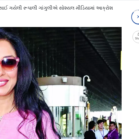
ં ફસાઈ ગયેલી રૂપાલી ગાંગુલીએ સોશ્યલ મીડિયામાં આક્રોશ
Sh