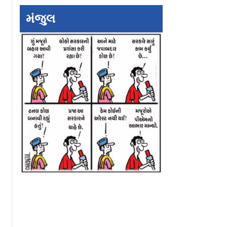
ent
સોહેલ ખાને પહેલા હેલમેટ
ટ્રાફિકમાં ઍમ્બ્યુલ
રણબીરનો આ
વગર ચલાવી કરોડોની
આગળ જવા ન મળ્યુ
મંજુલ
 છે નકલી
બાઈક, પછી ગાળો આપી
એટલે અકળાયો જૅ
ને હવે માગી માફી!
શ્રોફ