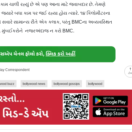
ું કામ ચાલી રહ્યું છે એ પણ આના માટે જવાબદાર છે. તેમણે
કે જ્યારે બધા કામ પર જઈ રહ્યા હોય ત્યારે. ૧૪ કિલોમીટરના
 અને સવારે સામાન્ય રીતે એક કલાક, પરંતુ BMCના અવ્યવસ્થિત
યા. મુંબઈકરોને નજરઅંદાજ ન કરો BMC.
-day Correspondent
ટો
ywood buzz
bollywood news
bollywood gossips
bollywood