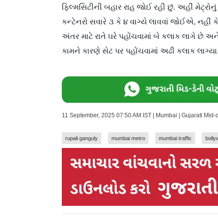
ફિલ્મસિટીની બહાર રાહ જોઈ રહી છું. અહીં મેટ્રોન
કન્ટેનરો સવારે ૩ કે ૪ વાગ્યે લાવવાં જોઈએ, નહીં 
અંતર માટે રાતે ઘરે પહોંચવામાં બે કલાક લાગે છે
કામને કારણે સેટ પર પહોંચવામાં અઢી કલાક લાગ્
11 September, 2025 07:50 AM IST | Mumbai | Gujarati Mid
rupali ganguly
mumbai metro
mumbai traffic
boll