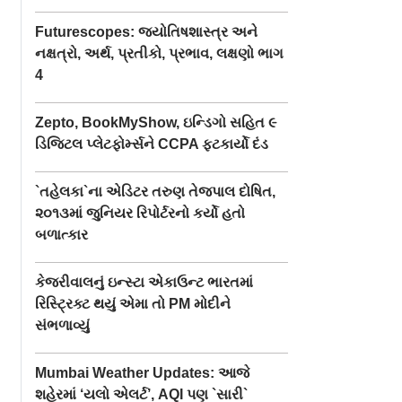
Futurescopes: જ્યોતિષશાસ્ત્ર અને
નક્ષત્રો, અર્થ, પ્રતીકો, પ્રભાવ, લક્ષણો ભાગ
4
Zepto, BookMyShow, ઇન્ડિગો સહિત ૯
ડિજિટલ પ્લેટફોર્મ્સને CCPA ફટકાર્યો દંડ
`તહેલકા`ના એડિટર તરુણ તેજપાલ દોષિત,
૨૦૧૩માં જુનિયર રિપોર્ટરનો કર્યો હતો
બળાત્કાર
કેજરીવાલનું ઇન્સ્ટા એકાઉન્ટ ભારતમાં
રિસ્ટ્રિક્ટ થયું એમા તો PM મોદીને
સંભળાવ્યું
Mumbai Weather Updates: આજે
શહેરમાં ‘યલો એલર્ટ’, AQI પણ `સારી`