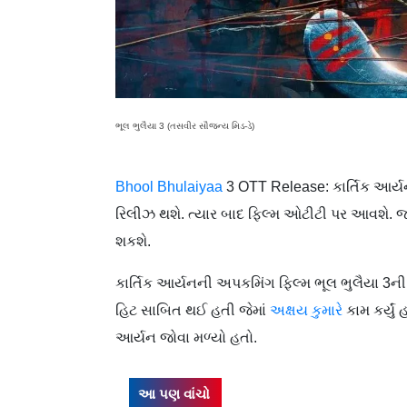
ભૂલ ભુલૈયા 3 (તસવીર સૌજન્ય મિડ-ડે)
Bhool Bhulaiyaa
3 OTT Release: કાર્તિક આર્યન
રિલીઝ થશે. ત્યાર બાદ ફિલ્મ ઓટીટી પર આવશે. જા
શકશે.
કાર્તિક આર્યનની અપકમિંગ ફિલ્મ ભૂલ ભુલૈયા 3ની 
હિટ સાબિત થઈ હતી જેમાં
અક્ષય કુમારે
કામ કર્યું
આર્યન જોવા મળ્યો હતો.
આ પણ વાંચો