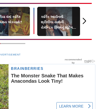
ૈયા 4માં કાર્તિક
કાર્તિક આર્યનની
કાર્તિક આર્
અક્ષય એકસાથે?
શ્રીલીલા સાથેની
આસામની વહાર
રોમૅન્ટિક ફિલ્મનું શૂટિંગ
પીડિતો માટે કર
પૂર્ણ
રુપિયાનું દાન
DVERTISEMENT