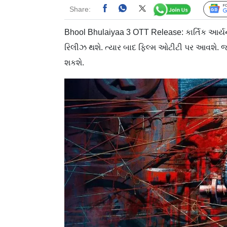
Share:
Bhool Bhulaiyaa 3 OTT Release: કાર્તિક આર્યન
રિલીઝ થશે. ત્યાર બાદ ફિલ્મ ઓટીટી પર આવશે. જા
શકશે.