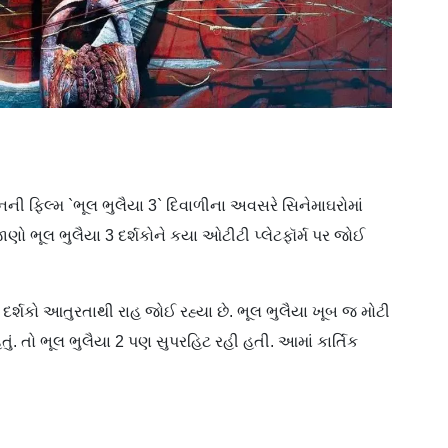
ની ફિલ્મ `ભૂલ ભુલૈયા 3` દિવાળીના અવસરે સિનેમાઘરોમાં
ણો ભૂલ ભુલૈયા 3 દર્શકોને કયા ઓટીટી પ્લેટફૉર્મ પર જોઈ
દર્શકો આતુરતાથી રાહ જોઈ રહ્યા છે. ભૂલ ભુલૈયા ખૂબ જ મોટી
 હતું. તો ભૂલ ભુલૈયા 2 પણ સુપરહિટ રહી હતી. આમાં કાર્તિક