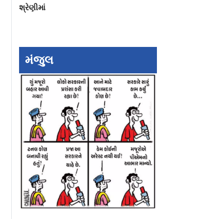
શ્રેણીમાં
યન આવ્યો
આર.ડી. બર્મનની
અક્ષય કુમારની દીક
ે, પૂર
બાયોપિકમાં અક્ષય
નિતારા જોવા મળી 
્યું કરોડો
કુમારની એન્ટ્રી
કર્લી હેરસ્ટાઇલમાં
મંજુલ