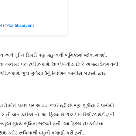
 (@kartikaaryan)
લન અને તૃપ્તિ ડિમરી પણ મહત્વની ભૂમિકામાં જોવા મળશે.
ાળીના અવસર પર રિલીઝ થશે. ઉલ્લેખનીય છે કે અજય દેવગનની
િલીઝ થશે. ભુલ ભુલૈયા 3નું નિર્દેશન અનીસ બઝમી દ્વારા
યા 3 મોટા પડદા પર આવવા જઈ રહી છે. ભૂલ ભુલૈયા 3 પાસેથી
યા 2 ની વાત કરીએ તો, આ ફિલ્મ મે 2022 માં રિલીઝ થઈ હતી.
બુએ મુખ્ય ભૂમિકા ભજવી હતી. આ ફિલ્મ 70 કરોડના
266 કરોડ રૂપિયાથી વધુની કમાણી કરી હતી.