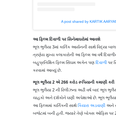
A post shared by KARTIK AARYAN
આ ફિલ્મ દિવાળી પર સિનેમાઘરોમાં આવશે
ભૂલ ભુલૈયા 3માં કાર્તિક આર્યનની સાથે વિદ્યા બા
ત્રણેય મુખ્ય કલાકારોની આ ફિલ્મ આ વર્ષે દિવ
બહુપ્રતિક્ષિત ફિલ્મ સિંઘમ અગેન પણ
દિવાળી
પર ર
કરવામાં આવ્યું છે.
ભૂલ ભૂલૈયા 2 એ 266 કરોડ રૂપિયાની કમાણી કરી
ભૂલ ભુલૈયા 2 ની રિલીઝના અઢી વર્ષ બાદ ભૂલ ભુલૈ
ચાહકો અને દર્શકોને ઘણી અપેક્ષાઓ છે. ભૂલ ભૂલૈ
આ ફિલ્મમાં કાર્તિકની સાથે
કિયારા અડવાણી
અને ત
બજેટમાં બની હતી. જ્યારે તેણે બોક્સ ઓફિસ પર 