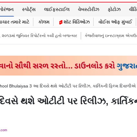
નોરંજન
સ્પોર્ટ્સ
લાઈફસ્ટાઈલ
વેબસ્ટોરીઝ
ફોટોઝ
વીડ
ાચાર તમારે માટે
કૉલમ
શૉટ વિડિઓઝ
વોઈસ ઑફ મુંબઈ
પોર્ટરનો કર્યો હતો બળાત્કાર
કેજરીવાલનું ઇન્સ્ટાગ્રામ એકાઉન્ટ ભારતમાં રિસ્ટ્ર
hool Bhulaiyaa 3 આ દિવસે થશે ઓટીટી પર રિલીઝ, કાર્તિકની ફિલ્મ દિવાળીએ
વસે થશે ઓટીટી પર રિલીઝ, કાર્તિક
y.com