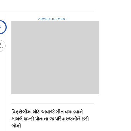
ADVERTISEMENT
are
વિક્રોલીમાં મોટે અવાજે ગીત વગાડવાને
મામલે શખ્સે પોતાના જ પરિવારજનોને છરી
ભોંકી