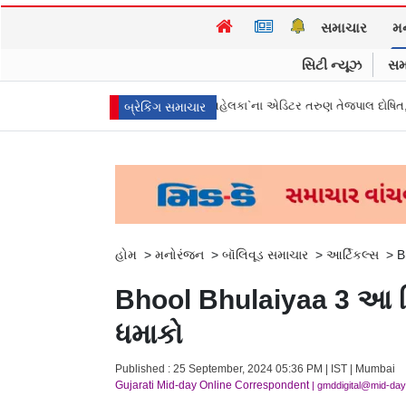
સમાચાર
મ
સિટી ન્યૂઝ
સમ
 અને લક્ષણો ભાગ - 4
`તહેલકા`ના એડિટર તરુણ તેજપાલ દોષિત, ૨૦૧૩માં જુનિયર રિ
બ્રેકિંગ સમાચાર
હોમ
>
મનોરંજન
>
બૉલિવૂડ સમાચાર
>
આર્ટિકલ્સ
>
B
Bhool Bhulaiyaa 3 આ દિ
ધમાકો
Published : 25 September, 2024 05:36 PM | IST | Mumbai
Gujarati Mid-day Online Correspondent
| gmddigital@mid-da