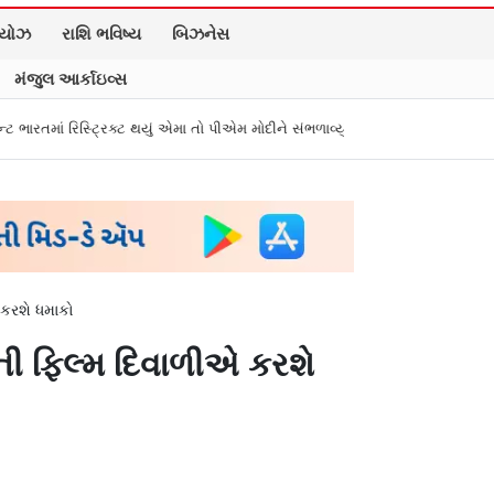
િયોઝ
રાશિ ભવિષ્ય
બિઝનેસ
મંજુલ આર્કાઇવ્સ
િક્ટ થયું એમા તો પીએમ મોદીને સંભળાવ્યું
Zepto, BookMyShow, ઇન્ડિગો સહિત ૯ ડ
 કરશે ધમાકો
ની ફિલ્મ દિવાળીએ કરશે