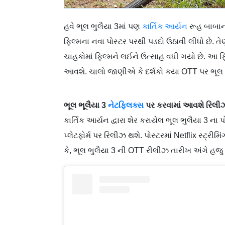
હવે ભૂલ ભુલૈયા 3માં પણ
કાર્તિક આર્યન
રૂહ બાબાના
ફિલ્મના નવા પોસ્ટર પરથી પડદો ઉઠાવી લીધો છે. તેણે 
ચાહકોમાં ફિલ્મને લઈને ઉત્સાહ વધી ગયો છે. આ 
આવશે. ચાલો જાણીએ કે દર્શકો કયા OTT પર ભૂલ 
ભૂલ ભૂલૈયા 3
નેટફ્લિક્સ
પર કરવામાં આવશે રિલી
કાર્તિક આર્યન દ્વારા શેર કરાયેલ ભૂલ ભુલૈયા 3 ન
પ્લેટફોર્મ પર રિલીઝ થશે. પોસ્ટરમાં Netflix સ્ટ્ર
કે, ભૂલ ભુલૈયા 3 ની OTT રીલીઝ તારીખ અંગે હજુ