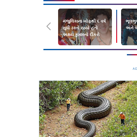
મંજુલિકાના ખોફથી ૬ વર્ષ
ભૂલભુલ
સુધી ડરતો રહ્યો હતો
અને 
અક્ષય કુમારનો દીકરો
A