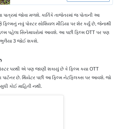
 પાત્રમાં જોવા મળશે. કાર્તિકે તાજેતરમાં જ પોતાની આ
ફિલ્મનું નવું પોસ્ટર સોશિયલ મીડિયા પર શેર કર્યું છે, જેનાથી
ફિલ્મ પહેલા સિનેમાઘરોમાં આવશે. આ પછી ફિલ્મ OTT પર પણ
ભુલૈયા 3 જોઈ શકશે.
ઝ
ા પોસ્ટર પરથી એ પણ જાણી શકાયું છે કે ફિલ્મ કયા OTT
ીમિંગ પાર્ટનર છે. થિયેટર પછી આ ફિલ્મ નેટફ્લિક્સ પર આવશે. જો
 સુધી કોઈ માહિતી નથી.