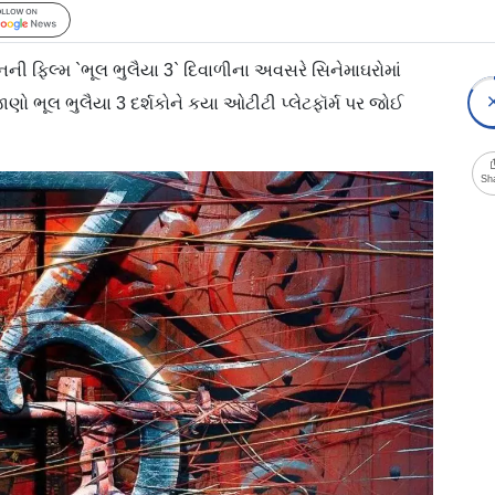
Follow Us
ની ફિલ્મ `ભૂલ ભુલૈયા 3` દિવાળીના અવસરે સિનેમાઘરોમાં
ણો ભૂલ ભુલૈયા 3 દર્શકોને કયા ઓટીટી પ્લેટફૉર્મ પર જોઈ
Sh