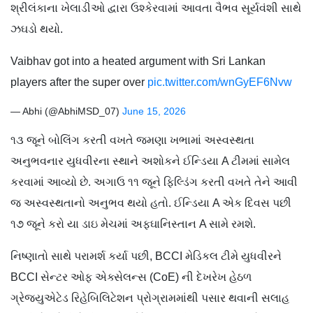
શ્રીલંકાના ખેલાડીઓ દ્વારા ઉશ્કેરવામાં આવતા વૈભવ સૂર્યવંશી સાથે
ઝઘડો થયો.
Vaibhav got into a heated argument with Sri Lankan
players after the super over
pic.twitter.com/wnGyEF6Nvw
— Abhi (@AbhiMSD_07)
June 15, 2026
૧૩ જૂને બોલિંગ કરતી વખતે જમણા ખભામાં અસ્વસ્થતા
અનુભવનાર યુધવીરના સ્થાને અશોકને ઈન્ડિયા A ટીમમાં સામેલ
કરવામાં આવ્યો છે. અગાઉ ૧૧ જૂને ફિલ્ડિંગ કરતી વખતે તેને આવી
જ અસ્વસ્થતાનો અનુભવ થયો હતો. ઈન્ડિયા A એક દિવસ પછી
૧૭ જૂને કરો યા ડાઇ મેચમાં અફઘાનિસ્તાન A સામે રમશે.
નિષ્ણાતો સાથે પરામર્શ કર્યા પછી, BCCI મેડિકલ ટીમે યુધવીરને
BCCI સેન્ટર ઓફ એક્સેલન્સ (CoE) ની દેખરેખ હેઠળ
ગ્રેજ્યુએટેડ રિહેબિલિટેશન પ્રોગ્રામમાંથી પસાર થવાની સલાહ