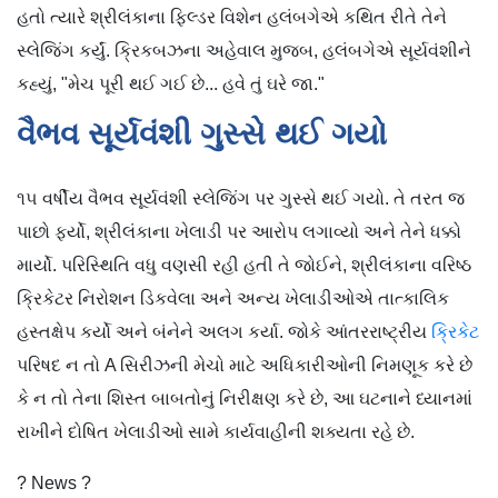
હતો ત્યારે શ્રીલંકાના ફિલ્ડર વિશેન હલંબગેએ કથિત રીતે તેને
સ્લેજિંગ કર્યું. ક્રિકબઝના અહેવાલ મુજબ, હલંબગેએ સૂર્યવંશીને
કહ્યું, "મેચ પૂરી થઈ ગઈ છે... હવે તું ઘરે જા."
વૈભવ સૂર્યવંશી ગુસ્સે થઈ ગયો
૧૫ વર્ષીય વૈભવ સૂર્યવંશી સ્લેજિંગ પર ગુસ્સે થઈ ગયો. તે તરત જ
પાછો ફર્યો, શ્રીલંકાના ખેલાડી પર આરોપ લગાવ્યો અને તેને ધક્કો
માર્યો. પરિસ્થિતિ વધુ વણસી રહી હતી તે જોઈને, શ્રીલંકાના વરિષ્ઠ
ક્રિકેટર નિરોશન ડિકવેલા અને અન્ય ખેલાડીઓએ તાત્કાલિક
હસ્તક્ષેપ કર્યો અને બંનેને અલગ કર્યા. જોકે આંતરરાષ્ટ્રીય
ક્રિકેટ
પરિષદ ન તો A સિરીઝની મેચો માટે અધિકારીઓની નિમણૂક કરે છે
કે ન તો તેના શિસ્ત બાબતોનું નિરીક્ષણ કરે છે, આ ઘટનાને ધ્યાનમાં
રાખીને દોષિત ખેલાડીઓ સામે કાર્યવાહીની શક્યતા રહે છે.
? News ?