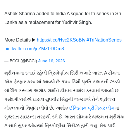
Ashok Sharma added to India A squad for tri-series in Sri
Lanka as a replacement for Yudhvir Singh.
More Details ▶️
https://t.co/Hvc2KSoBlv
#TriNationSeries
pic.twitter.com/jcZMZ0DDm8
— BCCI (@BCCI)
June 16, 2026
શ્રીલંકામાં રમાઈ રહેલી ત્રિકોણીય સિરીઝ માટે ભારત A ટીમમાં
એક ફેરફાર કરવામાં આવ્યો છે. ૧૫૦ કિમી પ્રતિ કલાકની ઝડપે
બોલિંગ કરનારા અશોક શર્માને ટીમમાં સામેલ કરવામાં આવ્યો છે.
પસંદગીકારોએ ઘાયલ યુધવીર સિંહની જગ્યાએ તેને શ્રીલંકા
મોકલવાનો નિર્ણય લીધો છે. અશોક
ઈન્ડિયન પ્રીમિયર લીગ
માં
ગુજરાત ટાઇટન્સ તરફથી રમે છે. ભારત સોમવારે યજમાન શ્રીલંકા
A સામે સુપર ઓવરમાં ત્રિકોણીય સિરીઝ હારી ગયું. મેચ પછી