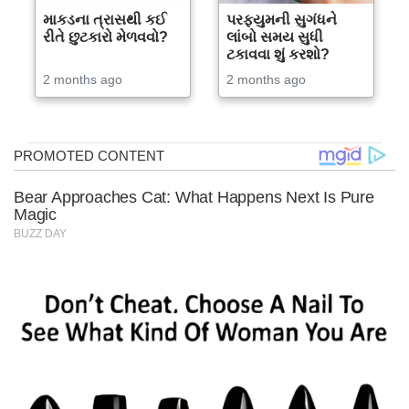
માકડના ત્રાસથી કઈ
પરફ્યુમની સુગંધને
રીતે છુટકારો મેળવવો?
લાંબો સમય સુધી
ટકાવવા શું કરશો?
2 months ago
2 months ago