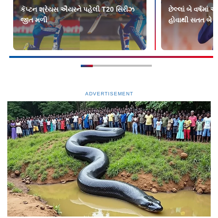
કૅપ્ટન શ્રેયસ ઐયરને પહેલી T20 સિરીઝ
છેલ્લાં બે વર્ષમાં
જીત મળી
હોવાથી સતત બે T2
ADVERTISEMENT