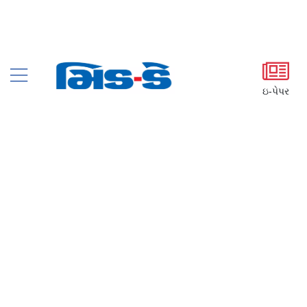
ઇ-પેપર