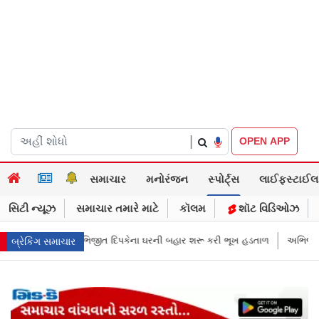
|
OPEN APP
સમાચાર
મનોરંજન
સ્પોર્ટ્સ
લાઈફસ્ટાઈલ
સિટી ન્યૂઝ
સમાચાર તમારે માટે
કૉલમ
શૉટ વિડિઓઝ
ઘરની બહાર શરૂ કરી ભૂખ હડતાળ
અભિજીત દિપકેએ CJPની નવી નીતિ જાહેર કરી, 
બ્રેકિંગ સમાચાર