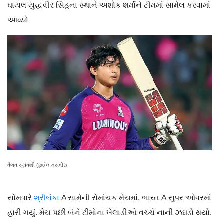
ઘાયલ યુદ્ધવીર સિંહના સ્થાને અશોક શર્માને ટીમમાં સામેલ કરવામાં
આવ્યો.
વૈભવ સૂર્યવંશી (ફાઈલ તસવીર)
સોમવારે
શ્રીલંકા
A સામેની રોમાંચક મેચમાં, ભારત A સુપર ઓવરમાં
હારી ગયું. મેચ પછી બંને ટીમોના ખેલાડીઓ વચ્ચે નાની ઝઘડો થયો.