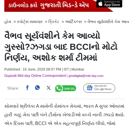
હોમ
>
સ્પોર્ટ્સ સમાચાર
>
ક્રિકેટ
>
આર્ટિકલ્સ
>
વૈભવ સૂર્યવંશીને કેમ આવ
વૈભવ સૂર્યવંશીને કેમ આવ્યો
ગુસ્સો?ઝગડા બાદ BCCIનો મોટો
નિર્ણય, અશોક શર્મા ટીમમાં
Published : 16 June, 2026 08:07 PM | IST | Mumbai
Gujarati Mid-day Online Correspondent
| gmddigital@mid-day.com
Share:
Follow Us
સોમવારે શ્રીલંકા A સામેની રોમાંચક મેચમાં, ભારત A સુપર ઓવરમાં
હારી ગયું. મેચ પછી બંને ટીમોના ખેલાડીઓ વચ્ચે નાની ઝઘડો થયો.
એક દિવસ પછી, BCCI એ એક મહત્વપૂર્ણ નિર્ણય લીધો, જેમાં