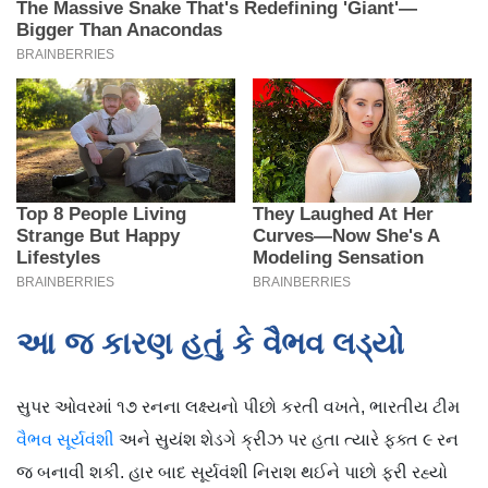
આ જ કારણ હતું કે વૈભવ લડ્યો
સુપર ઓવરમાં ૧૭ રનના લક્ષ્યનો પીછો કરતી વખતે, ભારતીય ટીમ
વૈભવ સૂર્યવંશી
અને સુયંશ શેડગે ક્રીઝ પર હતા ત્યારે ફક્ત ૯ રન
જ બનાવી શકી. હાર બાદ સૂર્યવંશી નિરાશ થઈને પાછો ફરી રહ્યો