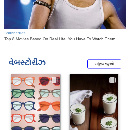
વેબસ્ટોરીઝ
બધુજ જુઓ