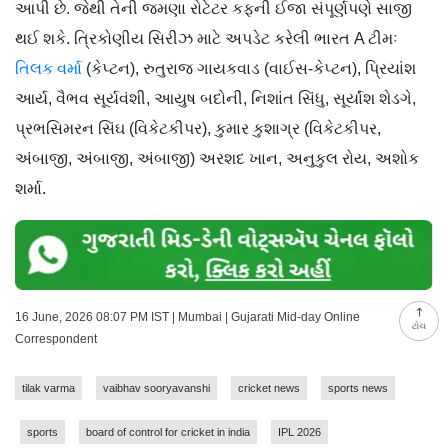
આપી છે. જેથી તેની જમણા રોટેટર કફની ઈજા સંપૂર્ણપણે સાજી
થઈ શકે. ત્રિકોણીય સિરીઝ માટે અપડેટ કરેલી ભારત A ટીમઃ
તિલક વર્મા
(કેપ્ટન), રુતુરાજ ગાયકવાડ (વાઈસ-કેપ્ટન), પ્રિયાંશ
આર્ય, વૈભવ સૂર્યવંશી, આયુષ બદોની, નિશાંત સિંધુ, સૂર્યાંશ શેડગે,
પ્રભસિમરન સિંઘ (વિકેટકીપર), કુમાર કુશાગ્ર (વિકેટકીપર,
અંબાજી, અંબાજી, અંબાજી) અરશદ ખાન, અનુકુલ રોય, અશોક
શર્મા.
16 June, 2026 08:07 PM IST | Mumbai | Gujarati Mid-day Online
ટોચ
Correspondent
tilak varma
vaibhav sooryavanshi
cricket news
sports news
sports
board of control for cricket in india
IPL 2026