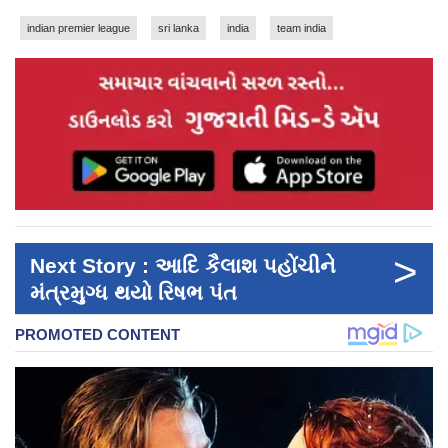
indian premier league
sri lanka
india
team india
>
Next Story : આદિ કૈલાશ પહોંચીને
મંત્રમુગ્ધ થયો રિષભ પંત