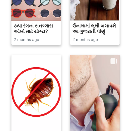
કયા રંગનાં સનગ્લાસ
ઉનાળામાં લૂથી બચાવશે
આંખો માટે યોગ્ય?
આ ગુજરાતી પીણું
2 months ago
2 months ago