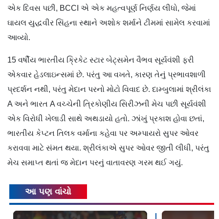
એક દિવસ પછી, BCCI એ એક મહત્વપૂર્ણ નિર્ણય લીધો, જેમાં
ઘાયલ યુદ્ધવીર સિંહના સ્થાને અશોક શર્માને ટીમમાં સામેલ કરવામાં
આવ્યો.
15 વર્ષીય ભારતીય ક્રિકેટ સ્ટાર બેટ્સમેન વૈભવ સૂર્યવંશી ફરી
એકવાર હેડલાઇન્સમાં છે. પરંતુ આ વખતે, કારણ તેનું પ્રભાવશાળી
પ્રદર્શન નથી, પરંતુ મેદાન પરનો મોટો વિવાદ છે. દામ્બુલામાં શ્રીલંકા
A અને ભારત A વચ્ચેની ત્રિકોણીય સિરીઝની મેચ પછી સૂર્યવંશી
એક વિરોધી ખેલાડી સાથે અથડાયો હતો. ઝાંખું પ્રકાશ હોવા છતાં,
ભારતીય કેપ્ટન તિલક વર્માના કહેવા પર અમ્પાયરો સુપર ઓવર
કરાવવા માટે સંમત થયા. શ્રીલંકાએ સુપર ઓવર જીતી લીધી, પરંતુ
મેચ સમાપ્ત થતાં જ મેદાન પરનું વાતાવરણ ગરમ થઈ ગયું.
આ પણ વાંચો