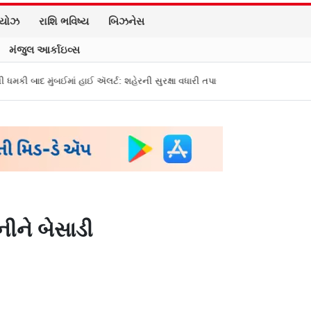
િયોઝ
રાશિ ભવિષ્ય
બિઝનેસ
મંજુલ આર્કાઇવ્સ
માં હાઈ ઍલર્ટ: શહેરની સુરક્ષા વધારી તપાસ શરૂ, જુઓ તસવીરો
એક પર હુમલો, બધ
ીને બેસાડી