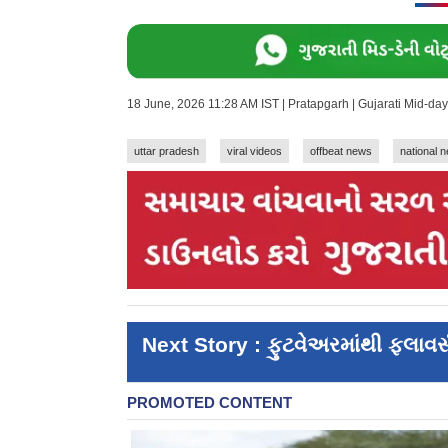
18 June, 2026 11:28 AM IST | Pratapgarh | Gujarati Mid-d
uttar pradesh
viral videos
offbeat news
national 
Next Story : ફુટવેઅરમાંથી ફ્લાવર્