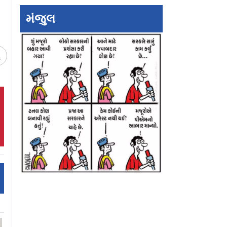
મંજુલ
ચ