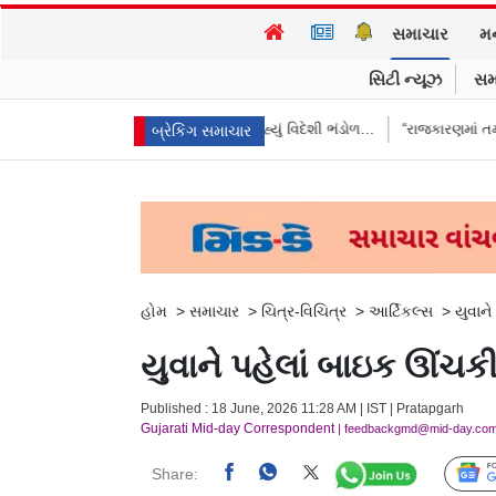
સમાચાર
મ
સિટી ન્યૂઝ
સમ
ે ભારતે આપ્યો જવાબ, કહ્યું વિદેશી ભંડોળ…
“રાજકારણમાં તમને ઇંડાથી ડર લાગ
બ્રેકિંગ સમાચાર
હોમ
>
સમાચાર
>
ચિત્ર-વિચિત્ર
>
આર્ટિકલ્સ
>
યુવાન
યુવાને પહેલાં બાઇક ઊંચક
Published : 18 June, 2026 11:28 AM | IST | Pratapgarh
Gujarati Mid-day Correspondent
| feedbackgmd@mid-day.co
Share: