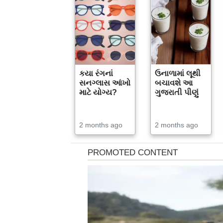
કયા રંગનાં
ઉનાળામાં લૂથી
સનગ્લાસ આંખો
બચાવશે આ
માટે યોગ્ય?
ગુજરાતી પીણું
2 months ago
2 months ago