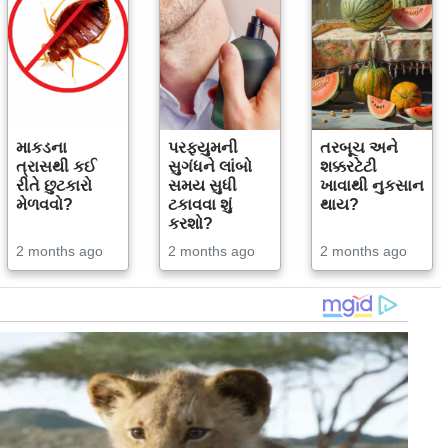
માકડના
પરફ્યુમની
તરબૂચ અને
ત્રાસથી કઈ
સુગંધને લાંબો
શક્કરટેટી
રીતે છુટકારો
સમય સુધી
ખાવાથી નુકસાન
મેળવવો?
ટકાવવા શું
થાય?
કરશો?
2 months ago
2 months ago
2 months ago