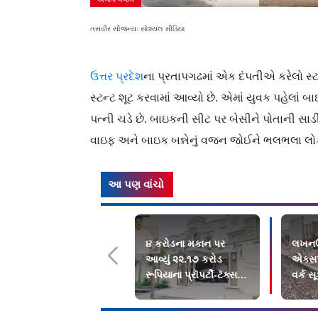
તસવીર સૌજન્યઃ સોશ્યલ મીડિયા
ઉત્તર પ્રદેશ
ના પ્રતાપગઢમાં એક દંપતીએ કરેલો સ્ટન
સ્ટન્ટ શૂટ કરવામાં આવ્યો છે. એમાં યુવક પહેલાં
પત્ની ચડે છે. બાઇકની સીટ પર બેસીને પોતાની સાડી
વાઇફ અને બાઇક બન્નેનું વજન જોઈને ભલભલા લોકો
આ પણ વાંચો
૪ કરોડના મકાન પર
લખનઉ
આવ્યું ૨૨.૧૭ કરોડ
એક્સપ્
રૂપિયાના પ્રૉપર્ટી-ટૅક્સનું
વર્ક સ
બિલ
કરાયા