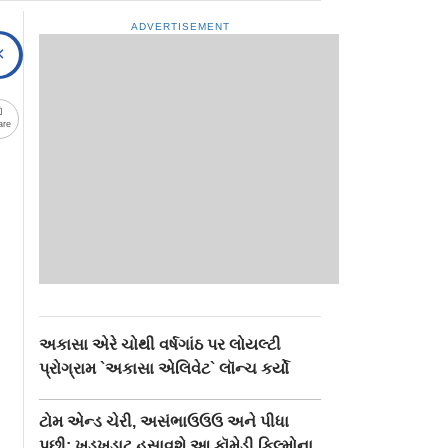
ADVERTISEMENT
are
અકાસા એરે ચોથી વર્ષગાંઠ પર લોયલ્ટી
પ્રોગ્રામ `અકાસા એલિવેટ` લૉન્ચ કર્યો
ટોમ એન્ડ ચેરી, અસંભાઉઉઉ અને પીધા
પછી: ખડખડાટ હસાવશે આ કૉમેડી ફિલ્મોના