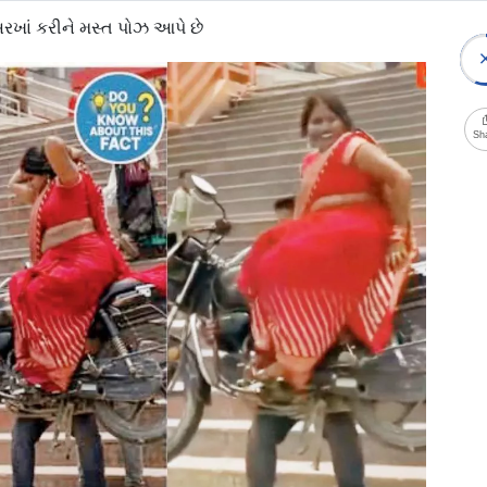
રખાં કરીને મસ્ત પોઝ આપે છે
Sh