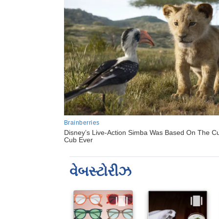
વેબસ્ટોરીઝ