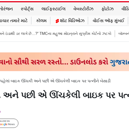
નોરંજન
સ્પોર્ટ્સ
લાઈફસ્ટાઈલ
વેબસ્ટોરીઝ
ફોટોઝ
વીડ
ાચાર તમારે માટે
કૉલમ
શૉટ વિડિઓઝ
વોઈસ ઑફ મુંબઈ
ે છે…?” TMCના મહુઆ મોઇત્રાને સુપ્રીમ કોર્ટનો ઝટકો
બૉમ્બની ધમકી બાદ મુંબઈ
ે પહેલાં બાઇક ઊંચકી અને પછી એ ઊંચકેલી બાઇક પર પત્નીને બેસાડી
ી અને પછી એ ઊંચકેલી બાઇક પર પત્ન
m
Follow Us