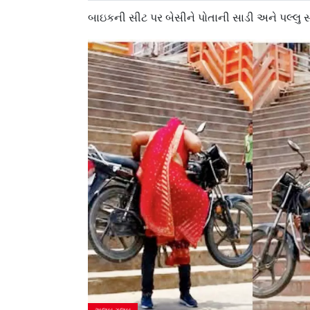
બાઇકની સીટ પર બેસીને પોતાની સાડી અને પલ્લુ સ
અજબ ગજબ