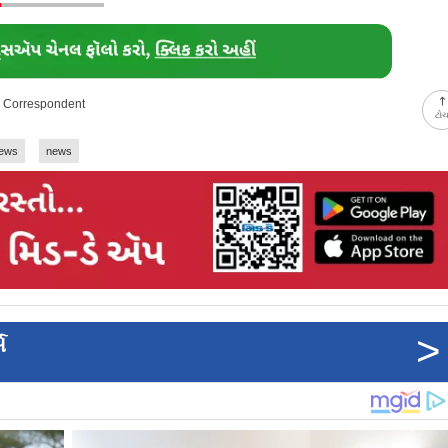
ay Correspondent
ટો
news
news
>
સ