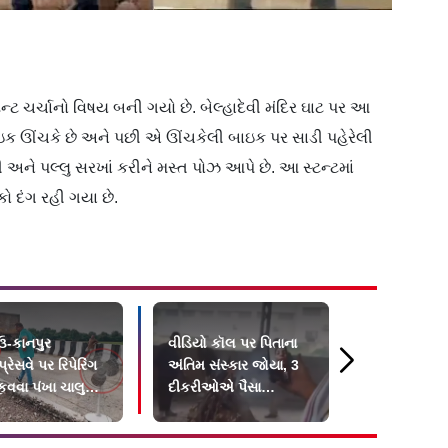
્ટ ચર્ચાનો વિષય બની ગયો છે. બેલ્હાદેવી મંદિર ઘાટ પર આ
 બાઇક ઊંચકે છે અને પછી એ ઊંચકેલી બાઇક પર સાડી પહેરેલી
 અને પલ્લુ સરખાં કરીને મસ્ત પોઝ આપે છે. આ સ્ટન્ટમાં
 દંગ રહી ગયા છે.
-કાનપુર
વીડિયો કૉલ પર પિતાના
૨૦ લાખનાં ઘર
રેસવે પર રિપેરિંગ
અંતિમ સંસ્કાર જોયા, 3
ગોલ્ડન શિવજ
ૂકવવા પંખા ચાલુ
દીકરીઓએ પૈસા
સાથે ચાલતો 
મોકલાવ્યા પણ હાજરી ન
કાવડિયો ફે
આપી