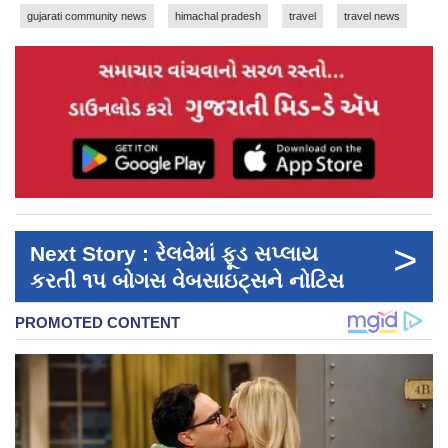
gujarati community news
himachal pradesh
travel
travel news
>
Next Story : રેલવેમાં ફૂડ સપ્લાય
કરતી ૧૫ બોગસ વેબસાઇટ્સને નોટિસ