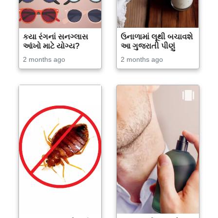
કયા રંગનાં સનગ્લાસ
ઉનાળામાં લૂથી બચાવશે
આંખો માટે યોગ્ય?
આ ગુજરાતી પીણું
2 months ago
2 months ago