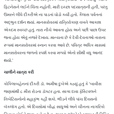
ફિટનેસને લઈને ચિંતા નહોતી. મારી ઇચ્છા પદયાત્રાની હતી, પરંતુ
ઉંમરને લીધે દીકરીએ ના પાડતાં ઘોડો કર્યો હતો. કૈલાસ પર્વતનાં
અદ્ભુત દર્શન થયાં. માનસરોવરમાં રાત્રિરોકાણ વખતે આકાશ
એકદમ સ્વચ્છ હતું. તારા નીચે આવતા હોય અને પછી પાછા ઉપર
જતા હોય એવું નજરે દેખાય. માન્યતા છે કે દેવી-દેવતાઓ તારાના
રૂપમાં માનસરોવરમાં સ્નાન કરવા આવે છે. પવિત્ર અધિક માસમાં
માનસરોવરના જળનો સ્પર્શ કરવા મળ્યો એનો સૌથી વધુ આનંદ
થયો.’
ચાલીને
યાત્રા
કરી
કોકિલાબહેનનાં દીકરી ડૉ. અમીષા દુબેએ કહ્યું હતું કે ‘બાવીસ
જણમાંથી ૮ મીરા રોડના ડૉક્ટર હતા. સાગા દાવા ફેસ્ટિવલને
તિબેટિયનોનો મહાકુંભ કહી શકો. ભીડને લીધે પાંચ દિવસનો
બૅકલૉગ હતો. એ દિવસોમાં બૌદ્ધ સાધુઓ અને ચીનના નાગરિકો