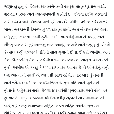
જણાવ્યું હતું કે ‘કૈલાસ-માનસરોવરની યાત્રા માત્ર પ્રવાસ નથી;
શ્રદ્ધા, ધીરજ અને આત્મબળની કસોટી છે. શિવનાં દર્શન કરવાની
મારી ઇચ્છા અઢી દાયકા પછી પૂરી થઈ છે. પચીસ વર્ષ અગાઉ માત્ર
ભારત સરકારની દેખરેખ હેઠળ યાત્રા થતી. અમે બે વખત અપ્લાય
કર્યું હતું. એક વાર લકી ડ્રૉમાં મારી એકલીનું નામ નીકળ્યું અને
બીજી વાર મારા હસબન્ડનું નામ આવ્યું. અમારે સાથે જવું હતું એટલે
કૅન્સલ કર્યું. ૨૦૧૯માં પતિનો સાથ ગુમાવી દીધો. દીકરી અમીષા અને
તેના ડૉક્ટરમિત્રોના ગ્રુપે કૈલાસ-માનસરોવરની યાત્રા પ્લાન કરી
હતી. અમીષાએ કહ્યું કે પપ્પા સપનામાં આવ્યા છે, તેઓ સદેહે નહીં
પણ આત્માની સાક્ષીએ આપણી સાથે રહેશે. ત્યાર બાદ હું તેમની
સાથે જોડાઈ ગઈ. આ આધ્યાત્મિક યાત્રા પતિ સાથે પૂરી કરી
હોવાનો અહેસાસ થયો. છેલ્લાં ૪૫ વર્ષથી પ્રાણાયમ અને યોગ કરું
છું એટલે યાત્રા દરમ્યાન કોઈ તકલીફ નહોતી થઈ. નાના-નાની
પાર્ક, બ્રાહ્મણ સમાજના મહિલા મંડળ સહિત અનેક ગ્રુપમાં
ઍક્ટિવ છું. નૃત્ય જેવા સાંસ્કૃતિક કાર્યક્રમોમાં ભાગ લઉં છું એટલે