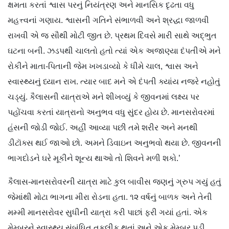
ક્ષમતા કરતાં શ્વાસ પરનું નિયંત્રણ અને માનસિક દૃઢતા વધુ
મહત્ત્વનાં ગણાય. શ્વાસની ગતિને સંભાળવી અને શ્રદ્ધા જાળવી
રાખવી એ જ સૌથી મોટી જીત છે. પ્રથમ દિવસે મારી સાથે અદ્ભુત
ઘટના બની. ઝડપથી ચાલતો હતો ત્યાં એક અજાણ્યા દંપતીએ મને
રોકીને માતા-પિતાની જેમ ખખડાવ્યો કે ધીમે ચાલ, શ્વાસ અને
સ્વાસ્થ્યનું ધ્યાન રાખ. ત્યાર બાદ મને એ દંપતી ક્યાંય નજરે નહોતું
ચડ્યું. કૈલાસની યાત્રાએ મને શીખવ્યું કે જીવનમાં લક્ષ્ય પર
પહોંચવા કરતાં યાત્રાનો અનુભવ વધુ સુંદર હોય છે. માનસરોવરમાં
હંસની જોડી જોઈ. અહીં આવ્યા પછી તમે શરીર અને મનથી
ડીટૉક્સ થઈ જાઓ છો. અમને ડિવાઇન અનુભવો થયા છે. જીવનની
ભાગદોડને ઘરે મૂકીને શૂન્ય થાઓ તો શિવને મળી શકો.’
કૈલાસ-માનસરોવરની યાત્રા માટે કુલ બાવીસ જણનું ગ્રુપ ગયું હતું
જેમાંથી મોટા ભાગના મીરા રોડના હતા. ૧૨ વર્ષનું બાળક અને તેની
મમ્મી માનસરોવર સુધીની યાત્રા કરી પાછાં ફરી ગયાં હતાં. એક
મેમ્બરને સ્વાસ્થ્ય સંબંધિત તકલીફ થતાં અને એક મેમ્બર પડી