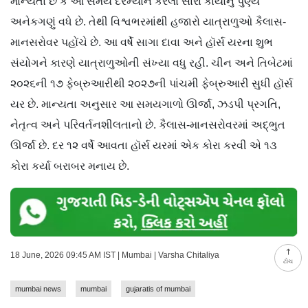
માન્યતા છે કે આ સમય દરમ્યાન કરેલાં સારાં કાર્યોનું પુણ્ય
અનેકગણું વધે છે. તેથી વિશ્વભરમાંથી હજારો યાત્રાળુઓ કૈલાસ-
માનસરોવર પહોંચે છે. આ વર્ષે સાગા દાવા અને હૉર્સ યરના શુભ
સંયોગને કારણે યાત્રાળુઓની સંખ્યા વધુ રહી. ચીન અને તિબેટમાં
૨૦૨૬ની ૧૭ ફેબ્રુઆરીથી ૨૦૨૭ની પાંચમી ફેબ્રુઆરી સુધી હૉર્સ
યર છે. માન્યતા અનુસાર આ સમયગાળો ઊર્જા, ઝડપી પ્રગતિ,
નેતૃત્વ અને પરિવર્તનશીલતાનો છે. કૈલાસ-માનસરોવરમાં અદ્ભુત
ઊર્જા છે. દર ૧૨ વર્ષે આવતા હૉર્સ યરમાં એક કોરા કરવી એ ૧૩
કોરા કર્યા બરાબર મનાય છે.
18 June, 2026 09:45 AM IST | Mumbai | Varsha Chitaliya
ટોચ
mumbai news
mumbai
gujaratis of mumbai