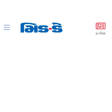
ઇ-પેપર