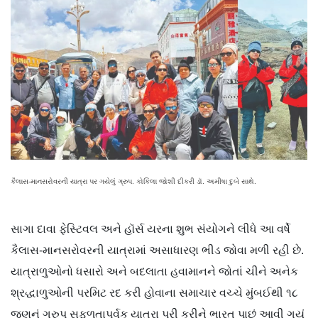
કૈલાસ-માનસરોવરની યાત્રા પર ગયેલું ગ્રુપ. કોકિલા જોશી દીકરી ડૉ. અમીષા દુબે સાથે.
સાગા દાવા ફેસ્ટિવલ અને હૉર્સ યરના શુભ સંયોગને લીધે આ વર્ષે
કૈલાસ-માનસરોવરની યાત્રામાં અસાધારણ ભીડ જોવા મળી રહી છે.
યાત્રાળુઓનો ધસારો અને બદલાતા હવામાનને જોતાં ચીને અનેક
શ્રદ્ધાળુઓની પરમિટ રદ કરી હોવાના સમાચાર વચ્ચે મુંબઈથી ૧૮
જણનું ગ્રુપ સફળતાપૂર્વક યાત્રા પૂરી કરીને ભારત પાછું આવી ગયું