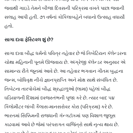
જવાથી ગાઇડે તેમને બીજા દિવસની પરિક્રમા વખતે પાછા જવાની
સલાહ આપી હતી. ૭૧ વર્ષનાં કોકિલાબહેને બધાનો ઉત્સાહ વધાર્યો
હતો.
સાગા દાવા ફેસ્ટિવલ શું છે?
સાગા દાવા બૌદ્ધ ધર્મનો પવિત્ર તહેવાર છે જે તિબેટિયન કૅલેન્ડરના
ચોથા મહિનાની પૂનમે ઊજવાય છે. અંગ્રેજી કૅલેન્ડર અનુસાર એ
સામાન્ય રીતે જૂનમાં આવે છે. આ તહેવાર ભગવાન ગૌતમ બુદ્ધના
જન્મ, બોધિવૃક્ષ નીચે જ્ઞાનપ્રાપ્તિ અને મોક્ષ સાથે સંબંધિત છે.
તિબેટના તારપોચેમાં બૌદ્ધ શ્રદ્ધાળુઓ (લામા) પહેલાં બૌદ્ધ
ઘડિયાળની દિશામાં ધ્વજસ્તંભની પૂજા કરે છે. ત્યાર બાદ ૫૪
કિલોમીટર લાંબી કૈલાસ-માનસરોવર કોરા (પરિક્રમા) કરે છે.
ભારતમાં સિક્કિમની રાજધાની ગૅન્ગટૉકમાં પણ વિશાળ જુલૂસ
કાઢવામાં આવે છે જેમાં પરંપરાગત વાજિંત્રો સાથે નૃત્ય થાય છે.