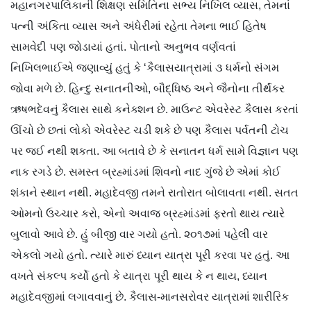
મહાનગરપાલિકાની શિક્ષણ સમિતિના સભ્ય નિખિલ વ્યાસ, તેમનાં
પત્ની અંકિતા વ્યાસ અને અંધેરીમાં રહેતા તેમના ભાઈ હિતેષ
સામવેદી પણ જોડાયાં હતાં. પોતાનો અનુભવ વર્ણવતાં
નિખિલભાઈએ જણાવ્યું હતું કે ‘કૈલાસયાત્રામાં ૩ ધર્મનો સંગમ
જોવા મળે છે. હિન્દુ સનાતનીઓ, બૌદ્ધિષ્ઠ અને જૈનોના તીર્થંકર
ઋષભદેવનું કૈલાસ સાથે કનેક્શન છે. માઉન્ટ એવરેસ્ટ કૈલાસ કરતાં
ઊંચો છે છતાં લોકો એવરેસ્ટ ચડી શકે છે પણ કૈલાસ પર્વતની ટોચ
પર જઈ નથી શકતા. આ બતાવે છે કે સનાતન ધર્મ સામે વિજ્ઞાન પણ
નાક રગડે છે. સમસ્ત બ્રહ્માંડમાં શિવનો નાદ ગુંજે છે એમાં કોઈ
શંકાને સ્થાન નથી. ​મહાદેવજી તમને રાતોરાત બોલાવતા નથી. સતત
ઓમનો ઉચ્ચાર કરો, એનો અવાજ બ્રહ્માંડમાં ફરતો થાય ત્યારે
બુલાવો આવે છે. હું બીજી વાર ગયો હતો. ૨૦૧૭માં પહેલી વાર
એકલો ગયો હતો. ત્યારે મારું ધ્યાન યાત્રા પૂરી કરવા પર હતું. આ
વખતે સંકલ્પ કર્યો હતો કે યાત્રા પૂરી થાય કે ન થાય, ધ્યાન
મહાદેવજીમાં લગાવવાનું છે. કૈલાસ-માનસરોવર યાત્રામાં શારીરિક