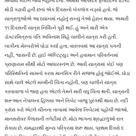
સિવાય કોઈને જવા નહોતા દેતા. અમારા ઑપરેટરે ફ્લાઇટની ટિકિટ
મોડી કઢાવી હતી છતાં એક દિવસનો બૅકલૉગ નડ્યો હતો. જે
યાત્રાળુઓએ આ ધ્યાનમાં નહોતું રાખ્યું તેઓ હેરાન થયા. અમારી
૧૧ દિવસની યાત્રા નિર્વિઘ્ને પૂરી થઈ. હું અને મારી એક
ડૉક્ટરમિત્રના પતિ અવિનાશ સિંહે ચાલીને યાત્રા કરી હતી.
બાકીના મેમ્બરોએ ઘોડા કર્યા હતા. વાસ્તવમાં આ યાત્રા પગની
નહીં, શ્વાસની છે. હાઈ ઍલ્ટિટ્યુડ અને હવામાન પરિવર્તનમાં
પ્રાણાયમ સૌથી મોટો આધારસ્તંભ છે. આવી યાત્રામાં કોઈ પણ
પરિસ્થિતિનો સામનો કરવા માનસિક રીતે સજ્જ હોવું જોઈએ. ઘોડા
સાથે ચાલે એટલે મમ્મીની ચિંતા નહોતી, પણ ચાલીને યાત્રા
કરવાવાળા બે જણ હતા એટલે તેમને મારી વધુ ચિંતા થતી. યાત્રાની
શરૂઆત નેપાલના હિલસા અને તિબેટ બાજુ પુરંગથી થાય છે. નદી
ક્રૉસ કરો એટલે ચીનના તાબામાં આવેલા તિબેટમાં પહોંચી જાઓ.
માનસરોવર કૈલાસની તળેટીમાં છે. મોટા ભાગના શ્રદ્ધાળુઓ રાત
રોકાય છે. યમદ્વારથી મુખ્ય પરિક્રમા શરૂ થાય. પ્રથમ દિવસે દ​