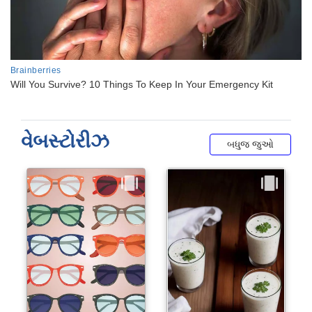
વેબસ્ટોરીઝ
બધુજ જુઓ