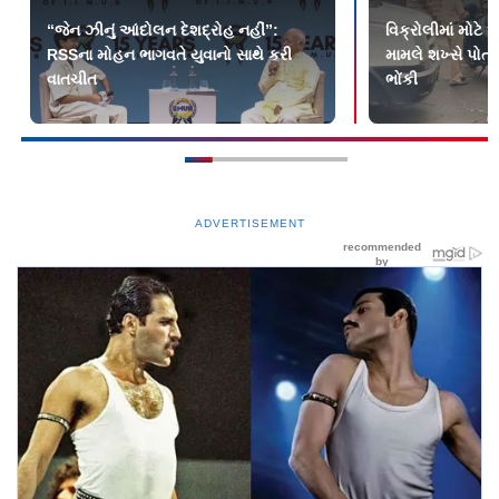
“જેન ઝીનું આંદોલન દેશદ્રોહ નહીં”:
વિક્રોલીમાં મોટે
RSSના મોહન ભાગવતે યુવાનો સાથે કરી
મામલે શખ્સે પોત
વાતચીત
ભોંકી
ADVERTISEMENT