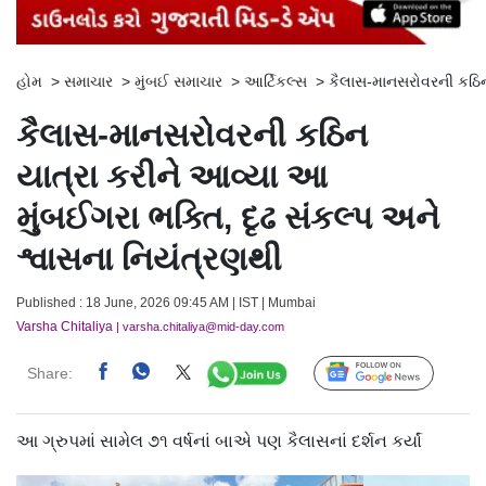
હોમ
>
સમાચાર
>
મુંબઈ સમાચાર
>
આર્ટિકલ્સ
>
કૈલાસ-માનસરોવરની કઠિન 
કૈલાસ-માનસરોવરની કઠિન
યાત્રા કરીને આવ્યા આ
મુંબઈગરા ભક્તિ, દૃઢ સંકલ્પ અને
શ્વાસના નિયંત્રણથી
Published : 18 June, 2026 09:45 AM | IST | Mumbai
Varsha Chitaliya
| varsha.chitaliya@mid-day.com
Share:
Follow Us
આ ગ્રુપમાં સામેલ ૭૧ વર્ષનાં બાએ પણ કૈલાસનાં દર્શન કર્યાં