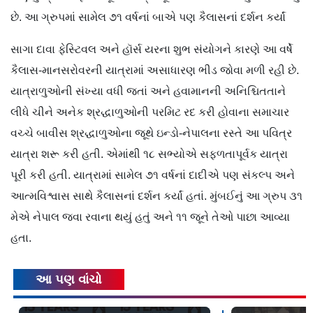
છે. આ ગ્રુપમાં સામેલ ૭૧ વર્ષનાં બાએ પણ કૈલાસનાં દર્શન કર્યાં
સાગા દાવા ફેસ્ટિવલ અને હૉર્સ યરના શુભ સંયોગને કારણે આ વર્ષે
કૈલાસ-માનસરોવરની યાત્રામાં અસાધારણ ભીડ જોવા મળી રહી છે.
યાત્રાળુઓની સંખ્યા વધી જતાં અને હવામાનની અનિશ્ચિતતાને
લીધે ચીને અનેક શ્રદ્ધાળુઓની પરમિટ રદ કરી હોવાના સમાચાર
વચ્ચે બાવીસ શ્રદ્ધાળુઓના જૂથે ઇન્ડો-નેપાલના રસ્તે આ પવિત્ર
યાત્રા શરૂ કરી હતી. એમાંથી ૧૮ સભ્યોએ સફળતાપૂર્વક યાત્રા
પૂરી કરી હતી. યાત્રામાં સામેલ ૭૧ વર્ષનાં દાદીએ પણ સંકલ્પ અને
આત્મવિશ્વાસ સાથે કૈલાસનાં દર્શન કર્યાં હતાં. મુંબઈનું આ ગ્રુપ ૩૧
મેએ નેપાલ જવા રવાના થયું હતું અને ૧૧ જૂને તેઓ પાછા આવ્યા
હતા.
આ પણ વાંચો