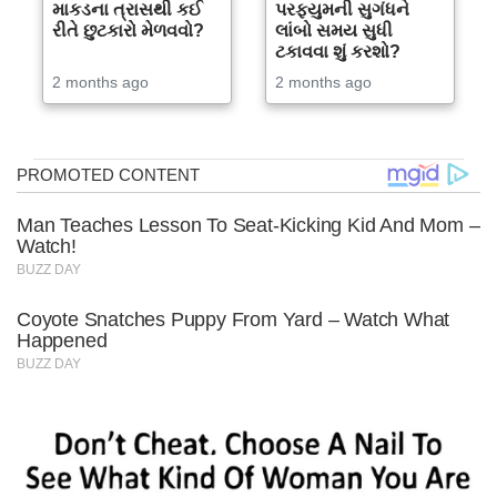
માકડના ત્રાસથી કઈ
પરફ્યુમની સુગંધને
રીતે છુટકારો મેળવવો?
લાંબો સમય સુધી
ટકાવવા શું કરશો?
2 months ago
2 months ago