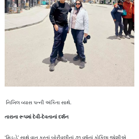
નિખિલ વ્યાસ પત્ની અંકિતા સાથે.
તારાના
રૂપમાં
દેવી
-
દેવતાનાં
દર્શન
‘મિડ-ડે’ સાથે વાત કરતાં બોરીવલીનાં ૭૧ વર્ષનાં કોકિલા જોશીએ