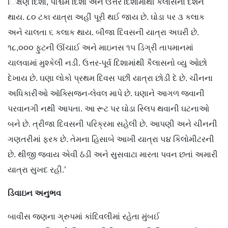
િક્ષણ દિશા, પશ્ચિમ દિશા અને ઉત્તર દિશામાંથી કૈલાસનાં દર્શન
થાય. ૮૦ ટકા યાત્રા અહીં પૂરી થઈ જાય છે. ઘોડા પર ૩ કલાક
અને ચાલતા ૬ કલાક થાય. બીજા દિવસની યાત્રા અઘરી છે.
૧૮,૦૦૦ ફુટની ઊંચાઈ અને માઇનસ ૧૫ ડિગ્રી તાપમાનમાં
ચાલવામાં મુશ્કેલી નડી. ઉત્તર-પૂર્વ દિશામાંથી કૈલાસનો વ્યુ ઓછો
દેખાય છે. ઘણા લોકો પ્રથમ દિવસ પછી યાત્રા છોડી દે છે. ચીનના
અધિકારીઓ ઑક્સિજન-લેવલ માપે છે. ઘણાને આગળ જવાની
પરવાનગી નથી આપતા. આ રૂટ પર ઘોડા સ્લિપ થવાની ઘટનાઓ
બને છે. ત્રીજા દિવસની પરિક્રમા સહેલી છે. આપણી અને ચીનની
ગણતરીમાં ફરક છે. તેમના હિસાબે આખી યાત્રા ૫૪ કિલોમીટરની
છે. થીજી જવાય એવી ઠંડી અને સુસવાટા મારતા પવન છતાં અમારી
યાત્રા સુખદ રહી.’
ડિવાઇન
અનુભવ
બાવીસ જણના ગ્રુપમાં કાંદિવલીમાં રહેતા મુંબઈ