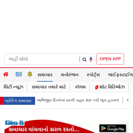
|
OPEN APP
સમાચાર
મનોરંજન
સ્પોર્ટ્સ
લાઈફસ્ટાઈલ
સિટી ન્યૂઝ
સમાચાર તમારે માટે
કૉલમ
શૉટ વિડિઓઝ
પકેના ઘરની બહાર શરૂ કરી ભૂખ હડતાળ
અભિજીત દિપકેએ CJPની નવી નીતિ જાહે
બ્રેકિંગ સમાચાર