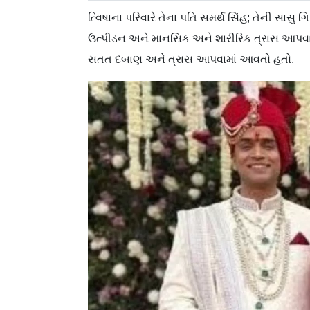
ત્વિષાના પરિવારે તેના પતિ સમર્થ સિંહ; તેની સા
ઉત્પીડન અને માનસિક અને શારીરિક ત્રાસ આપવાનો 
સતત દબાણ અને ત્રાસ આપવામાં આવતો હતો.