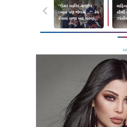
"ઉમર ખાલિદ-શર્જીલ
માફિ
ઇમામ પણ જેલમાં…": રેપ
સૌથી ન
કેસમાં સજા બાદ તરુણ
ઝાંસીમ
તેજપાલે શું કહ્યું?
મોત
A