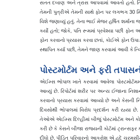
સતત દબાણ અને ત્રાસ આપવામાં આવતો હતો. ત્વિષા
તેમની પુત્રીએ તેમની સાથે ફોન પર લગભગ 30 મિ
વિશે જણાવ્યું હતું. તેના ભાઈ મેજર હર્ષિત શર્માના
કર્યો હતો; જોકે, પતિ રૂમમાં પ્રવેશ્યા પછી ફોન
ફોન કરવાનો પ્રયાસ કરવા છતાં, કોઈએ ફોન ઉપાડ્યો
સ્થાપિત કર્યા પછી, તેમને જાણ કરવામાં આવી કે ત્
પોસ્ટમોર્ટમ અને ફરી તપાસ
એઈમ્સ ભોપાલ ખાતે કરવામાં આવેલા પોસ્ટમોર્ટમમાં 
આવ્યું છે. રિપોર્ટમાં શરીર પર અન્ય ઈજાના નિશા
કરવાનો પ્રયાસ કરવામાં આવ્યો છે અને કેસની નિ
દિવસોથી ભોપાલમાં વિરોધ પ્રદર્શન કરી રહ્યા છ
તેઓએ એઈમ્સ દિલ્હીમાં બીજું પોસ્ટમોર્ટમ અને કો
કરી છે કે કેસને બીજા રાજ્યની કોર્ટમાં ટ્રાન્
દીધો છે. પીડિત પરિવારનો આક્રોશ એ હદે ચરમસીમા