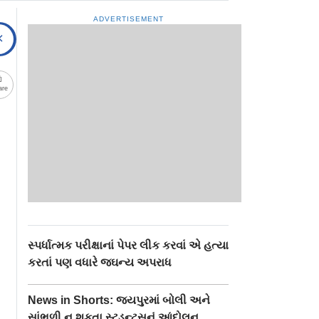
ADVERTISEMENT
are
સ્પર્ધાત્મક પરીક્ષાનાં પેપર લીક કરવાં એ હત્યા
કરતાં પણ વધારે જઘન્ય અપરાધ
News in Shorts: જયપુરમાં બોલી અને
સાંભળી ન શકતા સ્ટુડન્ટ્સનું આંદોલન