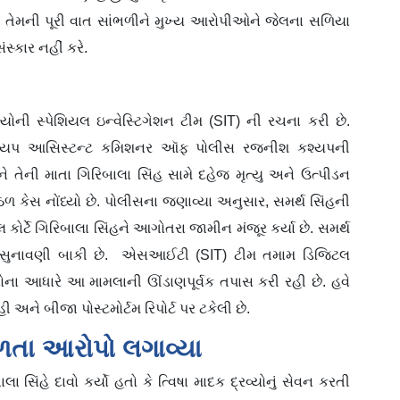
પોલીસ તેમની પૂરી વાત સાંભળીને મુખ્ય આરોપીઓને જેલના સળિયા
સ્કાર નહીં કરે.
ોની સ્પેશિયલ ઇન્વેસ્ટિગેશન ટીમ (SIT) ની રચના કરી છે.
્યપ આસિસ્ટન્ટ કમિશનર ઑફ પોલીસ રજનીશ કશ્યપની
તેની માતા ગિરિબાલા સિંહ સામે દહેજ મૃત્યુ અને ઉત્પીડન
 કેસ નોંધ્યો છે. પોલીસના જણાવ્યા અનુસાર, સમર્થ સિંહની
કોર્ટે ગિરિબાલા સિંહને આગોતરા જામીન મંજૂર કર્યા છે. સમર્થ
 સુનાવણી બાકી છે. એસઆઈટી (SIT) ટીમ તમામ ડિજિટલ
નોના આધારે આ મામલાની ઊંડાણપૂર્વક તપાસ કરી રહી છે. હવે
ને બીજા પોસ્ટમોર્ટમ રિપોર્ટ પર ટકેલી છે.
તા આરોપો લગાવ્યા
સિંહે દાવો કર્યો હતો કે ત્વિષા માદક દ્રવ્યોનું સેવન કરતી