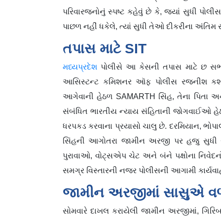
પરિવારજનોનું સ્પષ્ટ કહેવું છે કે, જ્યાં સુધી 
પાછળ નહીં ધકેલે, ત્યાં સુધી તેઓ દીકરીના અંતિમ સં
તપાસ માટે SIT
મધ્યપ્રદેશ
પોલીસે આ કેસની તપાસ માટે છ સભ્ય
આસિસ્ટન્ટ કમિશનર ઑફ પોલીસ રજનીશ કશ
આગેવાની હેઠળ SAMARTH સિંહ, તેના પિતા અને 
સંબંધિત ભારતીય ન્યાય સંહિતાની જોગવાઈઓ હેઠળ
ધરપકડ કરવાના પ્રયાસો ચાલુ છે. દરમિયાન, ભોપાલ 
સિંહની આગોતરા જામીન અરજી પર હજુ સુધી
પુરાવાઓ, વોટ્સએપ ચેટ અને બંને પક્ષોના નિવેદ
સમગ્ર વિસ્તારની નજર પોલીસની આગામી કાર્યવાહી અ
જામીન અરજીમાં સાસુએ વળ
સોમવારે દાખલ કરાયેલી જામીન અરજીમાં, ગિરિબાલા 