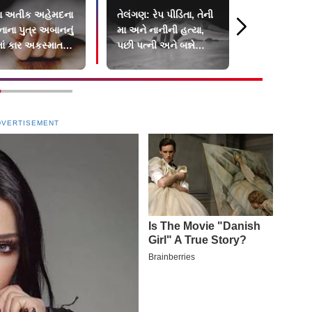
યા અતીક અહેમદના
તેલંગણ: રેપ પીડિતા, તેની
Bengaluruની
ાના પુત્ર અબાનનું
મા અને નાનીની હત્યા,
એવું શું થયું 
ાં કાર અકસ્માતમાં
પછી પત્ની અને બન્ને
ધોરણની સ્ટુડન
બાળકોની હત્યા
આત્મહત્યા ક
DVERTISEMENT