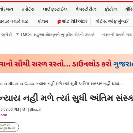
નોરંજન
સ્પોર્ટ્સ
લાઈફસ્ટાઈલ
વેબસ્ટોરીઝ
ફોટોઝ
વીડ
ાચાર તમારે માટે
કૉલમ
શૉટ વિડિઓઝ
વોઈસ ઑફ મુંબઈ
ા મહુઆ મોઇત્રાને સુપ્રીમ કોર્ટનો ઝટકો
બૉમ્બની ધમકી બાદ મુંબઈમાં હાઈ ઍલર
sha Sharma Case: ન્યાય નહીં મળે ત્યાં સુધી અંતિમ સંસ્કાર નહીં થાય...
ય નહીં મળે ત્યાં સુધી અંતિમ સંસ્ક
26 08:06 PM | IST | Bhopal
y.com
Follow Us