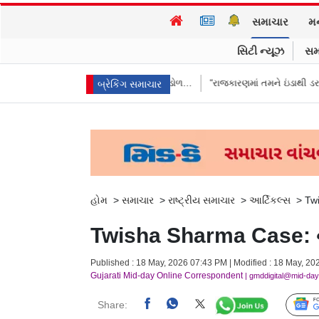
સમાચાર
મ
સિટી ન્યૂઝ
સમ
યો જવાબ, કહ્યું વિદેશી ભંડોળ…
“રાજકારણમાં તમને ઇંડાથી ડર લાગે છે…?” TMCન
બ્રેકિંગ સમાચાર
હોમ
>
સમાચાર
>
રાષ્ટ્રીય સમાચાર
>
આર્ટિકલ્સ
>
Twi
Twisha Sharma Case: ન્યા
Published : 18 May, 2026 07:43 PM | Modified : 18 May, 20
Gujarati Mid-day Online Correspondent
| gmddigital@mid-da
Share: