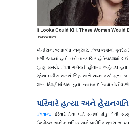
પોલીસના જણાવ્યા અનુસાર, ત્વિષા શર્માનો મૃતદેહ 1
મળી આવ્યો હતો. તેને તાત્કાલિક હૉસ્પિટલમાં લઈ
મૃત્યુ સમયે, ત્વિષા ગર્ભવતી હોવાના અહેવાલ હતા. 
રહેતા વકીલ સમર્થ સિંહ સાથે લગ્ન કર્યા હતા. આ દ
લગ્ન દિલ્હીમાં થયા હતા, ત્યારબાદ ત્વિષા નોઈડા
પરિવારે હત્યા અને હેરાનગ
ત્વિષાના
પરિવારે તેના પતિ સમર્થ સિંહ; તેની સ
ઉત્પીડન અને માનસિક અને શારીરિક ત્રાસ આપવાનો 