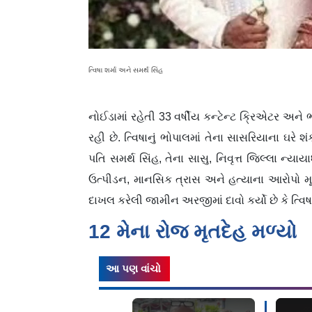
ત્વિષા શર્મા અને સમર્થ સિંહ
નોઈડામાં રહેતી 33 વર્ષીય કન્ટેન્ટ ક્રિએટર અને ભ
રહી છે. ત્વિષાનું ભોપાલમાં તેના સાસરિયાના ઘરે શંક
પતિ સમર્થ સિંહ, તેના સાસુ, નિવૃત્ત જિલ્લા ન્
ઉત્પીડન, માનસિક ત્રાસ અને હત્યાના આરોપો મૂકવા
દાખલ કરેલી જામીન અરજીમાં દાવો કર્યો છે કે ત્
12 મેના રોજ મૃતદેહ મળ્યો
આ પણ વાંચો