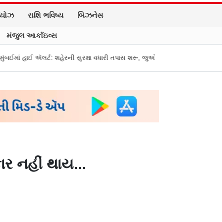
િયોઝ
રાશિ ભવિષ્ય
બિઝનેસ
મંજુલ આર્કાઇવ્સ
્ટ: શહેરની સુરક્ષા વધારી તપાસ શરૂ, જુઓ તસવીરો
એક પર હુમલો, બધા પર હુમલો 
ાર નહીં થાય...