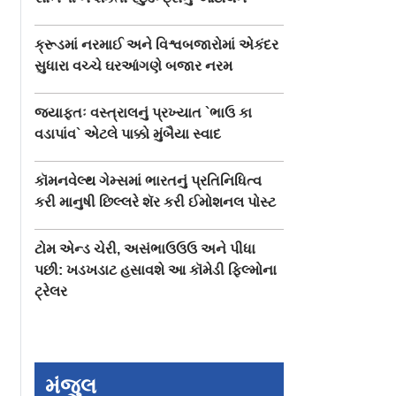
ક્રૂડમાં નરમાઈ અને વિશ્વબજારોમાં એકંદર
સુધારા વચ્ચે ઘરઆંગણે બજાર નરમ
જ્યાફતઃ વસ્ત્રાલનું પ્રખ્યાત `ભાઉ કા
વડાપાંવ` એટલે પાક્કો મુંબૈયા સ્વાદ
કૉમનવેલ્થ ગેમ્સમાં ભારતનું પ્રતિનિધિત્વ
કરી માનુષી છિલ્લરે શૅર કરી ઈમોશનલ પોસ્ટ
ટોમ એન્ડ ચેરી, અસંભાઉઉઉ અને પીધા
પછી: ખડખડાટ હસાવશે આ કૉમેડી ફિલ્મોના
ટ્રેલર
મંજુલ