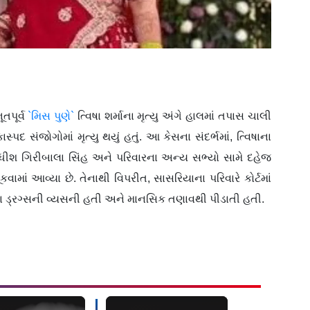
ૂતપૂર્વ
`મિસ પુણે`
ત્વિષા શર્માના મૃત્યુ અંગે હાલમાં તપાસ ચાલી
ાસ્પદ સંજોગોમાં મૃત્યુ થયું હતું. આ કેસના સંદર્ભમાં, ત્વિષાના
યાયાધીશ ગિરીબાલા સિંહ અને પરિવારના અન્ય સભ્યો સામે દહેજ
માં આવ્યા છે. તેનાથી વિપરીત, સાસરિયાના પરિવારે કોર્ટમાં
વિષા ડ્રગ્સની વ્યસની હતી અને માનસિક તણાવથી પીડાતી હતી.