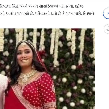
સુ ગિરિબાલા સિંહ; અને અન્ય સાસરિયાઓ પર હત્યા, દહેજ
આરોપ લગાવ્યો છે. પરિવારનો દાવો છે કે લગ્ન પછી, ત્વિષાને
Sh