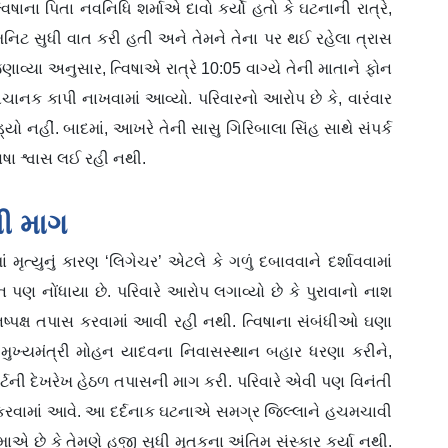
ના પિતા નવનિધિ શર્માએ દાવો કર્યો હતો કે ઘટનાની રાત્રે,
નિટ સુધી વાત કરી હતી અને તેમને તેના પર થઈ રહેલા ત્રાસ
 જણાવ્યા અનુસાર, ત્વિષાએ રાત્રે 10:05 વાગ્યે તેની માતાને ફોન
 અચાનક કાપી નાખવામાં આવ્યો. પરિવારનો આરોપ છે કે, વારંવાર
 નહીં. બાદમાં, આખરે તેની સાસુ ગિરિબાલા સિંહ સાથે સંપર્ક
વિષા શ્વાસ લઈ રહી નથી.
ની માગ
મૃત્યુનું કારણ ‘લિગેચર’ એટલે કે ગળું દબાવવાને દર્શાવવામાં
ન પણ નોંધાયા છે. પરિવારે આરોપ લગાવ્યો છે કે પુરાવાનો નાશ
ષ્પક્ષ તપાસ કરવામાં આવી રહી નથી. ત્વિષાના સંબંધીઓ ઘણા
ે. મુખ્યમંત્રી મોહન યાદવના નિવાસસ્થાન બહાર ધરણા કરીને,
ર્ટની દેખરેખ હેઠળ તપાસની માગ કરી. પરિવારે એવી પણ વિનંતી
સફર કરવામાં આવે. આ દર્દનાક ઘટનાએ સમગ્ર જિલ્લાને હચમચાવી
એ છે કે તેમણે હજી સુધી મૃતકના અંતિમ સંસ્કાર કર્યા નથી.