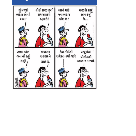
 સ્કૂલમાં
`તમારા પતિ આવ્યા છે`
સુવેન્દુ અધિકારીના
કે ૮મા
એમ કહી શિક્ષિકાને બહાર
હત્યાના કેસમાં C
્ટે
બોલાવી અને કરી દીધી
BJPના બે કાર્યકરો
રી લીધી
હત્યા
ધરપકડ કરી