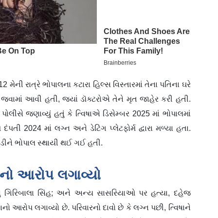
2 મેની રાત્રે ભોપાલના કટારા હિલ્સ વિસ્તારમાં તેના પતિના ઘરે
 જવામાં આવી હતી, જ્યાં ડૉક્ટરોએ તેને મૃત જાહેર કરી હતી.
પોલીસે જણાવ્યું હતું કે ત્વિષાએ ડિસેમ્બર 2025 માં ભોપાલમાં
ંપતી 2024 માં લગ્ન અને ડેટિંગ પ્લેટફોર્મ દ્વારા મળ્યા હતા.
 છોડીને ભોપાલ સ્થાયી થઈ ગઈ હતી.
તિનો આરોપ લગાવ્યો
ાસુ ગિરિબાલા સિંહ; અને અન્ય સાસરિયાઓ પર હત્યા, દહેજ
આરોપ લગાવ્યો છે. પરિવારનો દાવો છે કે લગ્ન પછી, ત્વિષાને