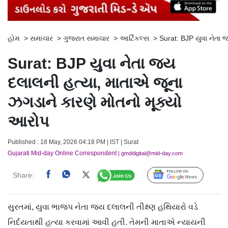
હોમ
>
સમાચાર
>
ગુજરાત સમાચાર
>
આર્ટિકલ્સ
>
Surat: BJP યુવા નેતા
Surat: BJP યુવા નેતા જય
દલાલની હત્યા, માતાએ જૂના
ઝગડાને કારણે મોતનો મૂક્યો
આરોપ
Published : 18 May, 2026 04:18 PM | IST | Surat
Gujarati Mid-day Online Correspondent
| gmddigital@mid-day.com
Share:
Follow Us
સુરતમાં, યુવા ભાજપ નેતા જય દલાલની તીક્ષ્ણ હથિયારો વડે
નિર્દયતાથી હત્યા કરવામાં આવી હતી. તેમની માતાએ ન્યાયની