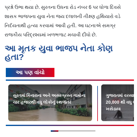
પ્રશ્નો ઉભા થયા છે. સુરતના ઉધના રોડ નંબર 6 પર ધોળા દિવસે
શાસક ભાજપના યુવા નેતા જય દલાલની તીક્ષ્ણ હથિયારો વડે
નિર્દયતાથી હત્યા કરવામાં આવી હતી. આ ઘટનાએ સમગ્ર
રાજકીય પરિદ્રશ્યમાં ખળભળાટ મચાવી દીધો છે.
આ મૃતક યુવા ભાજપ નેતા કોણ
હતા?
આ પણ વાંચો
સુરતમાં કિનારાના અને અસરગ્રસ્ત ગામોના
ગુજરાતમાં વરસાદથ
ચાર હજારથી વધુ લોકોનું સ્થળાંતર
20,000 થી વધુ 
ખસેડાયા