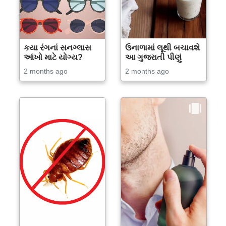
કયા રંગનાં સનગ્લાસ
ઉનાળામાં લૂથી બચાવશે
આંખો માટે યોગ્ય?
આ ગુજરાતી પીણું
2 months ago
2 months ago