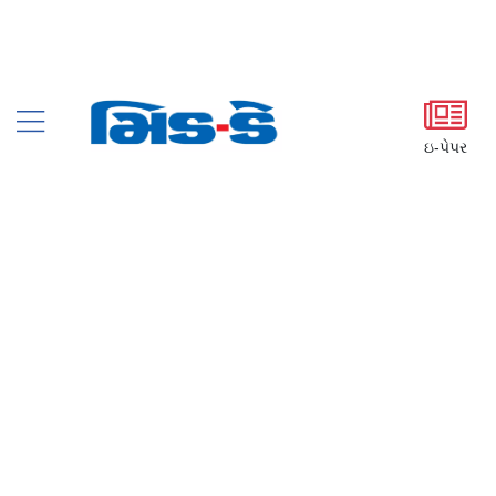
ઇ-પેપર