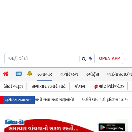
|
OPEN APP
સમાચાર
મનોરંજન
સ્પોર્ટ્સ
લાઈફસ્ટાઈલ
સિટી ન્યૂઝ
સમાચાર તમારે માટે
કૉલમ
શૉટ વિડિઓઝ
માની ગયા મરદ માણસોને!
અમેરિકામાં બર્થ ટૂરિઝમ પર પ્રતિબંધ મૂક્યો ડોનલ્ડ ટ્ર
બ્રેકિંગ સમાચાર