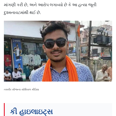
માંગણી કરી છે, અને આરોપ લગાવ્યો છે કે આ હત્યા જૂની
દુશ્મનાવટમાંથી થઈ છે.
તસવીર સૌજન્ય સોશિયલ મીડિયા
કી હાઇલાઇટ્સ