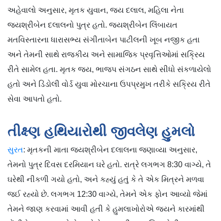
અહેવાલો અનુસાર, મૃતક યુવાન, જય દલાલ, મહિલા નેતા
જયશ્રીબેન દલાલનો પુત્ર હતો. જયશ્રીબેન લિંબાયત
મતવિસ્તારના ધારાસભ્ય સંગીતાબેન પાટીલની ખૂબ નજીક હતા
અને તેમની સાથે રાજકીય અને સામાજિક પ્રવૃત્તિઓમાં સક્રિય
રીતે સામેલ હતા. મૃતક જય, ભાજપ સંગઠન સાથે સીધો સંકળાયેલો
હતો અને ડિંડોલી વોર્ડ યુવા મોરચાના ઉપપ્રમુખ તરીકે સક્રિય રીતે
સેવા આપતો હતો.
તીક્ષ્ણ હથિયારોથી જીવલેણ હુમલો
સુરત
: મૃતકની માતા જયશ્રીબેન દલાલના જણાવ્યા અનુસાર,
તેમનો પુત્ર દિવસ દરમિયાન ઘરે હતો. રાત્રે લગભગ 8:30 વાગ્યે, તે
ઘરેથી નીકળી ગયો હતો, અને કહ્યું હતું કે તે એક મિત્રને મળવા
જઈ રહ્યો છે. લગભગ 12:30 વાગ્યે, તેમને એક ફોન આવ્યો જેમાં
તેમને જાણ કરવામાં આવી હતી કે હુમલાખોરોએ જયને કારમાંથી