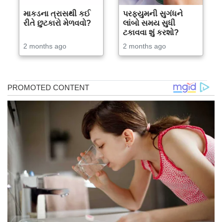
માકડના ત્રાસથી કઈ
પરફ્યુમની સુગંધને
રીતે છુટકારો મેળવવો?
લાંબો સમય સુધી
ટકાવવા શું કરશો?
2 months ago
2 months ago