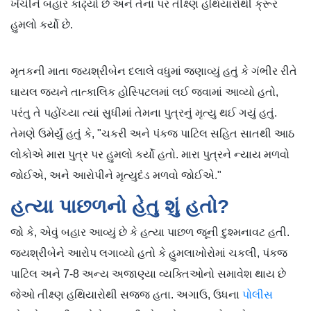
ખેંચીને બહાર કાઢ્યો છે અને તેના પર તીક્ષ્ણ હથિયારોથી ક્રૂર
હુમલો કર્યો છે.
મૃતકની માતા જયશ્રીબેન દલાલે વધુમાં જણાવ્યું હતું કે ગંભીર રીતે
ઘાયલ જયને તાત્કાલિક હોસ્પિટલમાં લઈ જવામાં આવ્યો હતો,
પરંતુ તે પહોંચ્યા ત્યાં સુધીમાં તેમના પુત્રનું મૃત્યુ થઈ ગયું હતું.
તેમણે ઉમેર્યું હતું કે, "ચકરી અને પંકજ પાટિલ સહિત સાતથી આઠ
લોકોએ મારા પુત્ર પર હુમલો કર્યો હતો. મારા પુત્રને ન્યાય મળવો
જોઈએ, અને આરોપીને મૃત્યુદંડ મળવો જોઈએ."
હત્યા પાછળનો હેતુ શું હતો?
જો કે, એવું બહાર આવ્યું છે કે હત્યા પાછળ જૂની દુશ્મનાવટ હતી.
જયશ્રીબેને આરોપ લગાવ્યો હતો કે હુમલાખોરોમાં ચકલી, પંકજ
પાટિલ અને 7-8 અન્ય અજાણ્યા વ્યક્તિઓનો સમાવેશ થાય છે
જેઓ તીક્ષ્ણ હથિયારોથી સજ્જ હતા. અગાઉ, ઉધના
પોલીસ