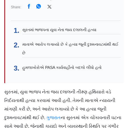
Share:
સુરતમાં ભાજપના યુવા નેતા જય દલાલની હત્યા
માતાએ આરોપ લગાવ્યો છે કે હત્યા જૂની દુશ્મનાવટમાંથી થઈ
છે
હુમલાખોરોએ PASA કાર્યવાહીનો બદલો લીધો હતો
સુરતમાં, યુવા ભાજપ નેતા જય દલાલની તીક્ષ્ણ હથિયારો વડે
નિર્દયતાથી હત્યા કરવામાં આવી હતી. તેમની માતાએ ન્યાયની
માંગણી કરી છે, અને આરોપ લગાવ્યો છે કે આ હત્યા જૂની
દુશ્મનાવટમાંથી થઈ છે.
ગુજરાત
ના સુરતમાં એક ચોંકાવનારી ઘટના
સામે આવી છે, જેનાથી કાયદો અને વ્યવસ્થાની સ્થિતિ પર ગંભીર