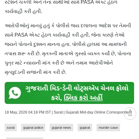
સ્ટેશને ચકલી અને તેના સાથીઓ સામે PASA એક્ટ હેઠળ
કાર્યવાહી કરી હતી.
આરોપીઓનું માનવું હતું કે પોલીસે જય દલાલના આદેશ પર તેમની
સામે PASA એક્ટ હેઠળ કાર્યવાહી કરી હતી, જેના કારણે તેઓ
જયને પોતાનો દુશ્મન માનતા હતા. પોલીસે હાલમાં આ મામલાની
તપાસ શરૂ કરી છે. મૃતકની માતાએ ગુસ્સો વ્યક્ત કર્યો છે, પોતાના
પુત્ર માટે ન્યાયની માંગ કરી છે અને તમામ આરોપીઓને
મૃત્યુદંડની સજાની માંગ કરી છે.
18 May, 2026 04:18 PM IST | Surat | Gujarati Mid-day Online Correspondent
ટોચ
surat
gujarat police
gujarat news
gujarat
murder case