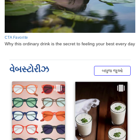
વેબસ્ટોરીઝ
બધુજ જુઓ