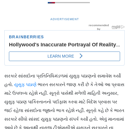
ADVERTISEMENT
સરકારે સાંસદોના પ્રતિનિધિમંડળમાં યુસુફ પઠાણનો સમાવેશ કર્યો
હતો.
યુસુફ પઠાણે
ભારત સરકારને જાણ કરી છે કે તેઓ આ પ્રવાસ
માટે ઉપલબ્ધ રહેશે નહીં. સૂત્રો પાસેથી મળેલી માહિતી અનુસાર,
યુસુફ પઠાણ પાકિસ્તાનનો પર્દાફાશ કરવા માટે વિદેશ પ્રવાસ પર
જઈ રહેલા સાંસદોના જૂથનો ભાગ રહેશે નહીં. સૂત્રો કહે છે કે ભારત
સરકારે સીધો સાંસદ યુસુફ પઠાણનો સંપર્ક કર્યો હતો. એવું માનવામાં
આવે છે કે આનાથી નારાજ ટીએમસીએ યુસુફને સરકારને ના