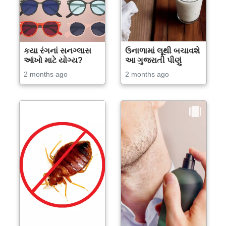
કયા રંગનાં સનગ્લાસ
ઉનાળામાં લૂથી બચાવશે
આંખો માટે યોગ્ય?
આ ગુજરાતી પીણું
2 months ago
2 months ago