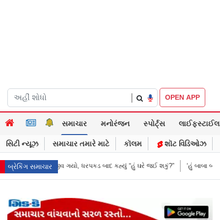
|
OPEN APP
સમાચાર
મનોરંજન
સ્પોર્ટ્સ
લાઈફસ્ટાઈલ
સિટી ન્યૂઝ
સમાચાર તમારે માટે
કૉલમ
શૉટ વિડિઓઝ
યું “હું ઘરે જઈ શકું?”
‘હું બાબા બાગેશ્વર નથી...’: IIT દિલ્હીમાં વિદ્યાર્થીઓ સા
બ્રેકિંગ સમાચાર