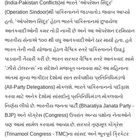
(India-Pakistan Conflicts)માં ભારતે ‘ઓપરેશન સિંદૂર’
(Operation Sindoor)થી પાકિસ્તાનને જડબાતોડ જવાબ આપ્યો
હતો. ‘ઓપરેશન સિંદૂર’ હેઠળ ભારતે પાકિસ્તાનમાં છુપાયેલા
આતંકવાદીઓની કમર તોડી નાખી છે અને આ ઓપરેશન દરમિયાન
ભારતીય સેનાએ ૧૦૦ થી વધુ આતંકવાદીઓને ઠાર માર્યા હતા. હવે
ભારત તેની નવી યોજના હેઠળ વૈશ્વિક સ્તરે પાકિસ્તાનને ઉઘાડું
પાડવાની તૈયારી કરી છે. ભારત સરકાર વૈશ્વિક સ્તરે આતંકવાદ સામે
`ઝીરો ટોલરન્સ` ના સંદેશને મજબૂત બનાવવા માટે આ મહિનાના
અંતમાં મુખ્ય ભાગીદાર દેશોમાં સાત સર્વપક્ષીય પ્રતિનિધિમંડળો
(All-Party Delegations) મોકલશે. ભારતે પાકિસ્તાનનો પર્દાફાશ
કરવા માટે અનેક દેશોમાં સાંસદોનું પ્રતિનિધિમંડળ મોકલવાનો
નિર્ણય લીધો છે. ભારતીય જનતા પાર્ટી (Bharatiya Janata Party -
BJP) અને કોંગ્રેસ (Congress) ઉપરાંત અન્ય પક્ષોના નેતાઓને
પણ આમાં સામેલ કરવામાં આવ્યા છે. સરકારે તૃણમૂલ કોંગ્રેસ
(Trinamool Congress - TMC)ના સાંસદ અને ભૂતપૂર્વ ક્રિકેટર