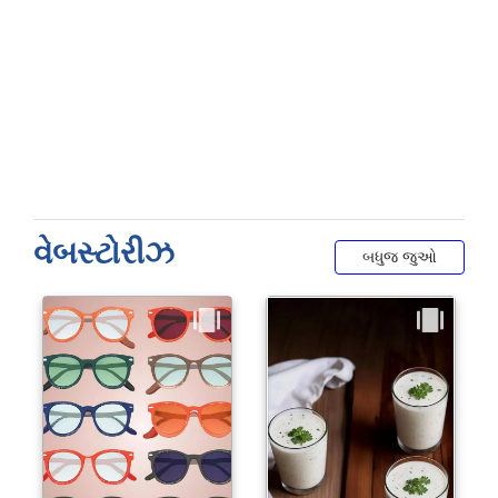
વેબસ્ટોરીઝ
બધુજ જુઓ