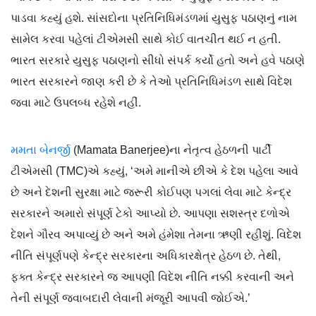
પાડવા કહ્યું હશે. સાંસદોના પ્રતિનિધિમંડળમાં યુસુફ પઠાણનું નામ
સામેલ કરવા પહેલાં ટીએમસી સાથે કોઈ વાતચીત થઈ ન હતી.
ભારત સરકારે યુસુફ પઠાણનો સીધો સંપર્ક કર્યો હતો અને હવે પઠાણે
ભારત સરકારને જાણ કરી છે કે તેઓ પ્રતિનિધિમંડળ સાથે વિદેશ
જવા માટે ઉપલબ્ધ રહેશે નહીં.
મમતા બેનર્જી
(Mamata Banerjee)ના નેતૃત્વ હેઠળની પાર્ટી
ટીએમસી (TMC)એ કહ્યું, ‘અમે માનીએ છીએ કે દેશ પહેલા આવે
છે અને દેશની સુરક્ષા માટે જરૂરી કોઈપણ પગલાં લેવા માટે કેન્દ્ર
સરકારને અમારો સંપૂર્ણ ટેકો આપ્યો છે. આપણા સશસ્ત્ર દળોએ
દેશને ગૌરવ અપાવ્યું છે અને અમે હંમેશા તેમના ઋણી રહીશું. વિદેશ
નીતિ સંપૂર્ણપણે કેન્દ્ર સરકારના અધિકારક્ષેત્ર હેઠળ છે. તેથી,
ફક્ત કેન્દ્ર સરકારને જ આપણી વિદેશ નીતિ નક્કી કરવાની અને
તેની સંપૂર્ણ જવાબદારી લેવાની મંજૂરી આપવી જોઈએ.’