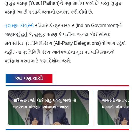
યુસુફ પઠાણ (Yusuf Pathan)ને પણ સામેલ કર્યા છે, પરંતુ યુસુફ
પઠાણે આ ટીમ સાથે જવાનો ઇનકાર કરી દીધો છે.
તૃણમૂલ કોંગ્રેસે
રવિવારે કેન્દ્ર સરકાર (Indian Government)ને
જણાવ્યું હતું કે, યુસુફ પઠાણ કે પાર્ટીના અન્ય કોઈ સાંસદ
સર્વપક્ષીય પ્રતિનિધિમંડળ (All-Party Delegations)નો ભાગ રહેશે
નહીં. આ પ્રતિનિધિમંડળ આતંકવાદના મુદ્દા પર પાકિસ્તાનનો
પર્દાફાશ કરવા માટે ઘણા દેશોમાં જશે.
આ પણ વાંચો
પાકિસ્તાન જો કોઈ ખોટું પગલું ભરશે તો
ભારતનો જવાબ : પા
ખતરનાક પરિણામ ભોગવશે : ભારત
ધરાવતો એક બેજવા