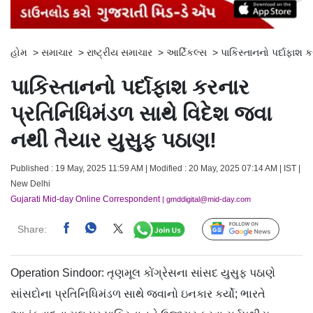
હોમ
>
સમાચાર
>
રાષ્ટ્રીય સમાચાર
>
આર્ટિકલ્સ
>
પાકિસ્તાનનો પર્દાફાશ 
પાકિસ્તાનનો પર્દાફાશ કરનાર
પ્રતિનિધિમંડળ સાથે વિદેશ જવા
નથી તૈયાર યુસુફ પઠાણ!
Published : 19 May, 2025 11:59 AM | Modified : 20 May, 2025 07:14 AM | IST |
New Delhi
Gujarati Mid-day Online Correspondent
| gmddigital@mid-day.com
Share:
Follow Us
Operation Sindoor: તૃણમૂલ કોંગ્રેસના સાંસદ યુસુફ પઠાણે
સાંસદોના પ્રતિનિધિમંડળ સાથે જવાનો ઇનકાર કર્યો; ભારતે