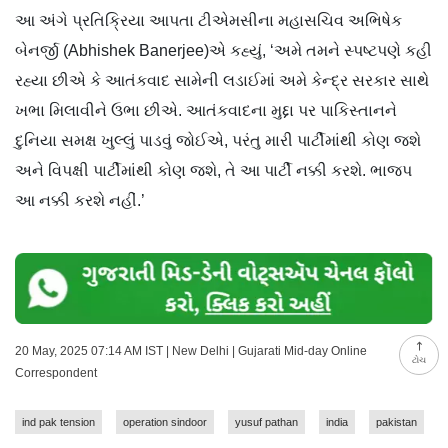
આ અંગે પ્રતિક્રિયા આપતા ટીએમસીના મહાસચિવ અભિષેક
બેનર્જી (Abhishek Banerjee)એ કહ્યું, ‘અમે તમને સ્પષ્ટપણે કહી
રહ્યા છીએ કે આતંકવાદ સામેની લડાઈમાં અમે કેન્દ્ર સરકાર સાથે
ખભા મિલાવીને ઉભા છીએ. આતંકવાદના મુદ્દા પર પાકિસ્તાનને
દુનિયા સમક્ષ ખુલ્લું પાડવું જોઈએ, પરંતુ મારી પાર્ટીમાંથી કોણ જશે
અને વિપક્ષી પાર્ટીમાંથી કોણ જશે, તે આ પાર્ટી નક્કી કરશે. ભાજપ
આ નક્કી કરશે નહીં.’
20 May, 2025 07:14 AM IST | New Delhi | Gujarati Mid-day Online
ટોચ
Correspondent
ind pak tension
operation sindoor
yusuf pathan
india
pakistan