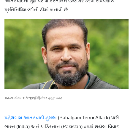
આતંકવાદના મુદ્દા પર પાકિસ્તાનને ઉજાગર કરવા સર્વપક્ષીય
પ્રતિનિધિમંડળોની ટીમો બનાવી છે
TMCના સાંસદ અને ભૂતપૂર્વ ક્રિકેટર યુસુફ પઠાણ
પહેલગામ આતંકવાદી હુમલા
(Pahalgam Terror Attack) પછી
ભારત (India) અને પાકિસ્તાન (Pakistan) વચ્ચે થયેલા વિવાદ