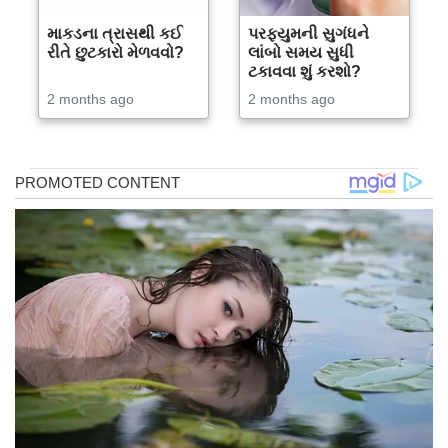
માકડના ત્રાસથી કઈ
પરફ્યુમની સુગંધને
રીતે છુટકારો મેળવવો?
લાંબો સમય સુધી
ટકાવવા શું કરશો?
2 months ago
2 months ago