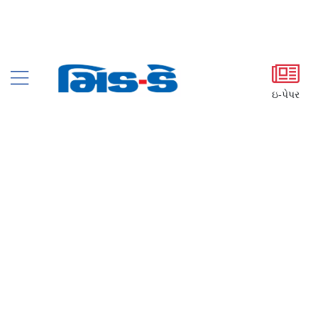
ઇ-પેપર