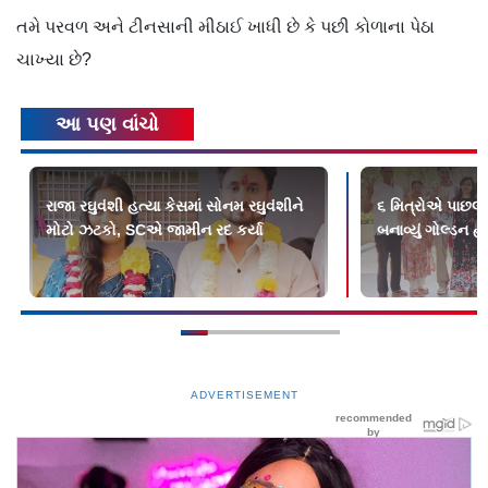
તમે પરવળ અને ટીનસાની મીઠાઈ ખાધી છે કે પછી કોળાના પેઠા
ચાખ્યા છે?
આ પણ વાંચો
રાજા રઘુવંશી હત્યા કેસમાં સોનમ રઘુવંશીને
૬ મિત્રોએ પાછલી 
મોટો ઝટકો, SCએ જામીન રદ કર્યા
બનાવ્યું ગોલ્ડન હ
ADVERTISEMENT