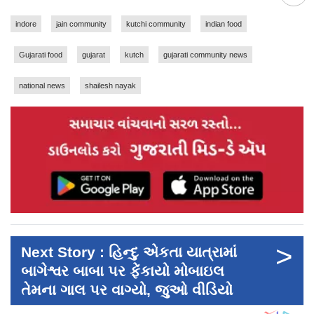
indore
jain community
kutchi community
indian food
Gujarati food
gujarat
kutch
gujarati community news
national news
shailesh nayak
>
Next Story : હિન્દુ એકતા યાત્રામાં
બાગેશ્વર બાબા પર ફેંકાયો મોબાઇલ
તેમના ગાલ પર વાગ્યો, જુઓ વીડિયો