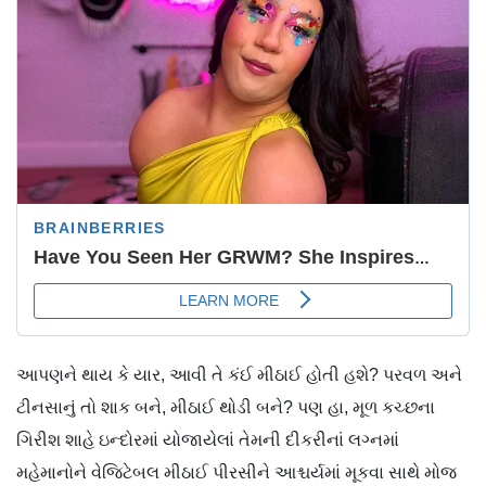
આપણને થાય કે યાર, આવી તે કંઈ મીઠાઈ હોતી હશે? પરવળ અને
ટીનસાનું તો શાક બને, મીઠાઈ થોડી બને? પણ હા, મૂળ કચ્છના
ગિરીશ શાહે ઇન્દોરમાં યોજાયેલાં તેમની દીકરીનાં લગ્નમાં
મહેમાનોને વેજિટેબલ મીઠાઈ પીરસીને આશ્ચર્યમાં મૂકવા સાથે મોજ