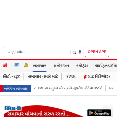
|
OPEN APP
સમાચાર
મનોરંજન
સ્પોર્ટ્સ
લાઈફસ્ટાઈલ
સિટી ન્યૂઝ
સમાચાર તમારે માટે
કૉલમ
શૉટ વિડિઓઝ
આ મોઇત્રાને સુપ્રીમ કોર્ટનો ઝટકો
બૉમ્બની ધમકી બાદ મુંબઈમાં હાઈ ઍલર્ટ: શ
બ્રેકિંગ સમાચાર