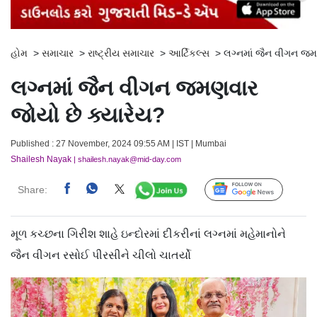
હોમ
>
સમાચાર
>
રાષ્ટ્રીય સમાચાર
>
આર્ટિકલ્સ
>
લગ્નમાં જૈન વીગન જમ
લગ્નમાં જૈન વીગન જમણવાર
જોયો છે ક્યારેય?
Published : 27 November, 2024 09:55 AM | IST | Mumbai
Shailesh Nayak
| shailesh.nayak@mid-day.com
Share:
Follow Us
મૂળ કચ્છના ગિરીશ શાહે ઇન્દોરમાં દીકરીનાં લગ્નમાં મહેમાનોને
જૈન વીગન રસોઈ પીરસીને ચીલો ચાતર્યો