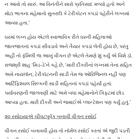
ન આવો તો સારું. આ વિનંતીને સારો પ્રતિસાદ મળ્યો હતો અને
મોટા ભાગના મહેમાનો સુતરાઉ કે ટેરીકૉટન કપડાં પહેરીને લગ્નમાં
આવ્યા હતા.’
ઘરમાં લગ્ન હોય એટલે સ્વાભાવિક રીતે ઘરની મહિલાઓ
જાતજાતનાં કપડાં સીવડાવે અને તૈયાર કપડાં લેતી હોય છે, પરંતુ
અહીં તો ફૅમિલી જ આખું વીગન છે એટલે તેમણે શું કર્યું એ વિશે ડૉ.
રાજશ્રી શાહ ‘મિડ-ડે’ને કહે છે, ‘મારી દીકરીનાં લગ્નમાં તેના સહિત
અમે નાયલૉન, ટેરીકૉટનની સાડી તેમ જ ઓરિજિનલ નહીં પણ
આર્ટિફિશ્યલ સિલ્કની સાડી સહિતનાં કપડાં પહેર્યાં હતાં.
પર્યાવરણની જાળવણી માટે અમે બધા મહેમાનોને ગિફ્ટમાં છોડ
આપ્યા હતા. મારી દીકરી અને જમાઈએ પ્લાન્ટેશન પણ કર્યું હતું.’
૨૦ રસોઇયાએ ચીવટપૂર્વક બનાવી વીગન રસોઈ
વીગન રસોઈ બનાવવી હોય તો નૉર્મલ રસોઈ કરતાં એ જુદી પડતી