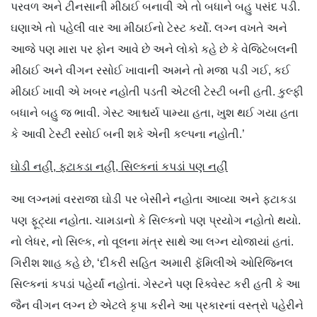
પરવળ અને ટીનસાની મીઠાઈ બનાવી એ તો બધાને બહુ પસંદ પડી.
ઘણાએ તો પહેલી વાર આ મીઠાઈનો ટેસ્ટ કર્યો. લગ્ન વખતે અને
આજે પણ મારા પર ફોન આવે છે અને લોકો કહે છે કે વેજિટેબલની
મીઠાઈ અને વીગન રસોઈ ખાવાની અમને તો મજા પડી ગઈ, કઈ
મીઠાઈ ખાવી એ ખબર નહોતી પડતી એટલી ટેસ્ટી બની હતી. કુલ્ફી
બધાને બહુ જ ભાવી. ગેસ્ટ આશ્ચર્ય પામ્યા હતા, ખુશ થઈ ગયા હતા
કે આવી ટેસ્ટી રસોઈ બની શકે એની કલ્પના નહોતી.’
ઘોડી નહીં, ફટાકડા નહીં, સિલ્કનાં કપડાં પણ નહીં
આ લગ્નમાં વરરાજા ઘોડી પર બેસીને નહોતા આવ્યા અને ફટાકડા
પણ ફૂટ્યા નહોતા. ચામડાનો કે સિલ્કનો પણ પ્રયોગ નહોતો થયો.
નો લેધર, નો સિલ્ક, નો વૂલના મંત્ર સાથે આ લગ્ન યોજાયાં હતાં.
ગિરીશ શાહ કહે છે, ‘દીકરી સહિત અમારી ફૅમિલીએ ઓરિજિનલ
સિલ્કનાં કપડાં પહેર્યાં નહોતાં. ગેસ્ટને પણ રિક્વેસ્ટ કરી હતી કે આ
જૈન વીગન લગ્ન છે એટલે કૃપા કરીને આ પ્રકારનાં વસ્ત્રો પહેરીને