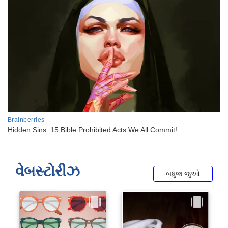
વેબસ્ટોરીઝ
બધુજ જુઓ