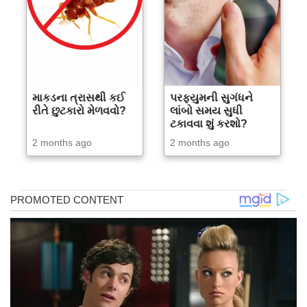
માકડના ત્રાસથી કઈ
પરફ્યુમની સુગંધને
રીતે છુટકારો મેળવવો?
લાંબો સમય સુધી
ટકાવવા શું કરશો?
2 months ago
2 months ago