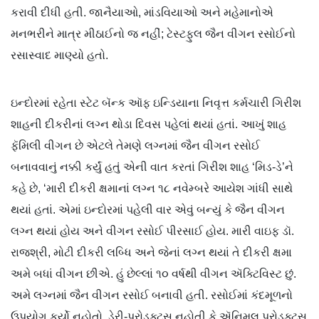
કરાવી દીધી હતી. જાનૈયાઓ, માંડવિયાઓ અને મહેમાનોએ
મનભરીને માત્ર મીઠાઈનો જ નહીં; ટેસ્ટફુલ જૈન વીગન રસોઈનો
રસાસ્વાદ માણ્યો હતો.
ઇન્દોરમાં રહેતા સ્ટેટ બૅન્ક ઑફ ઇન્ડિયાના નિવૃત્ત કર્મચારી ગિરીશ
શાહની દીકરીનાં લગ્ન થોડા દિવસ પહેલાં થયાં હતાં. આખું શાહ
ફૅમિલી વીગન છે એટલે તેમણે લગ્નમાં જૈન વીગન રસોઈ
બનાવવાનું નક્કી કર્યું હતું એની વાત કરતાં ગિરીશ શાહ ‘મિડ-ડે’ને
કહે છે, ‘મારી દીકરી ક્ષમાનાં લગ્ન ૧૮ નવેમ્બરે આયેશ ગાંધી સાથે
થયાં હતાં. એમાં ઇન્દોરમાં પહેલી વાર એવું બન્યું કે જૈન વીગન
લગ્ન થયાં હોય અને વીગન રસોઈ પીરસાઈ હોય. મારી વાઇફ ડૉ.
રાજશ્રી, મોટી દીકરી લબ્ધિ અને જેનાં લગ્ન થયાં તે દીકરી ક્ષમા
અમે બધાં વીગન છીએ. હું છેલ્લાં ૧૦ વર્ષથી વીગન ઍક્ટિવિસ્ટ છું.
અમે લગ્નમાં જૈન વીગન રસોઈ બનાવી હતી. રસોઈમાં કંદમૂળનો
ઉપયોગ કર્યો નહોતો, ડેરી-પ્રોડક્ટ્સ નહોતી કે ઍનિમલ પ્રોડક્ટ્સ