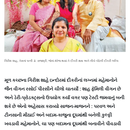
ગિરીશ શાહ, તેમનાં પત્ની ડૉ. રાજશ્રી, જેનાં મૅરેજ થયાં તે દીકરી ક્ષમા અને નીચે બેઠેલી દીકરી લબ્ધિ
મૂળ કચ્છના ગિરીશ શાહે ઇન્દોરમાં દીકરીનાં લગ્નમાં મહેમાનોને
જૈન વીગન રસોઈ પીરસીને ચીલો ચાતર્યો : શાહ ફૅમિલી વીગન છે
અને ડેરી-પ્રોડક્ટ્સનો ઉપયોગ કર્યા વગર પણ ટેસ્ટી જમવાનું બની
શકે છે એનો અહેસાસ કરાવ્યો સાજન-માજનને : પરવળ અને
ટીનસાની મીઠાઈ અને બદામ-કાજુના દૂધમાંથી બનેલી કુલ્ફી
ખવડાવી મહેમાનોને, ચા પણ બદામના દૂધમાંથી બનાવીને પીવડાવી