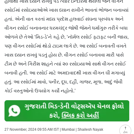
હોવાથી ખાસ ધ્યાન રાખવું પડે ત્યારે ઇન્દોરમાં થયેલી જૈન વીગન
રસોઈમાં રસોઇયાઓએ ખાસ ધ્યાન રાખીને ભાવતાં ભોજન બનાવ્યાં
હતાં. એની વાત કરતાં મધ્ય પ્રદેશ હલવાઈ સંઘના પ્રબંધક અને
વીગન રસોઈ બનાવનાર ધરમચંદ્ર જોષી જેમને ધર્માગુરુ તરીકે બધા
ઓળખે છે તેઓ ‘મિડ-ડે’ને કહે છે, ‘નૉર્મલ રસોઈ ફટાફટ બની જાય,
પણ વીગન રસોઈમાં થોડો ટાઇમ લાગે છે. આ રસોઈ બનાવતી વખતે
ખાસ ધ્યાન રાખવું પડતું હોય છે. વીગન રસોઈ બનાવવા મારી પાસે
ટીમ છે અને ગિરીશ શાહને ત્યાં ૨૦ રસોઇયાઓ સાથે વીગન રસોઈ
બનાવી હતી. આ રસોઈ માટે અમદાવાદથી ખાસ વીગન ઘી મગાવ્યું
હતું. આ રસોઈમાં માવો, પનીર, દૂધ, દહીં, ગાજર, મૂળા, આદું જેવી
કોઈ વસ્તુઓનો ઉપયોગ કર્યો નહોતો.’
27 November, 2024 09:55 AM IST | Mumbai | Shailesh Nayak
ટોચ