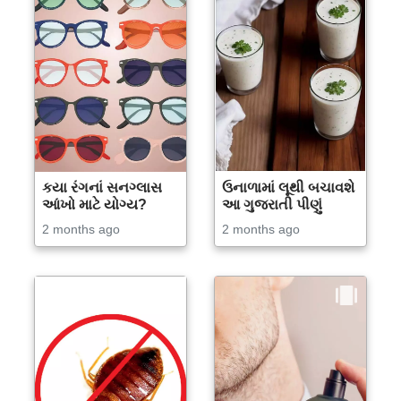
કયા રંગનાં સનગ્લાસ
ઉનાળામાં લૂથી બચાવશે
આંખો માટે યોગ્ય?
આ ગુજરાતી પીણું
2 months ago
2 months ago