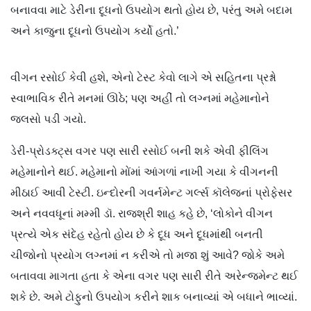
બનાવવા માટે ડેરીના દૂધનો ઉપયોગ થતો હોય છે, પરંતુ અમે બદામ
અને કાજુના દૂધનો ઉપયોગ કર્યો હતો.’
વીગન રસોઈ કેવી હશે, એનો ટેસ્ટ કેવો લાગે એ સહિતના પ્રશ્નો
સ્વાભાવિક રીતે મનમાં ઊઠે; પણ અહીં તો લગ્નમાં મહેમાનોને
જલસો પડી ગયો.
ડેરી-પ્રોડક્ટ્સ વગર પણ સારી રસોઈ બની શકે એવી ફીલિંગ
મહેમાનોને થઈ. મહેમાનો મોંમાં આંગળાં નાખી ગયા કે વીગનની
મીઠાઈ આવી ટેસ્ટી. ઇન્દોરની ગવર્નમેન્ટ ગર્લ્સ કૉલેજનાં પ્રોફેસર
અને નવવધૂનાં મમ્મી ડૉ. રાજશ્રી શાહ કહે છે, ‘લોકોને વીગન
પ્રત્યે એક સંદેહ રહેતો હોય છે કે દૂધ અને દૂધમાંથી બનતી
ચીજોનો પ્રયોગ લગ્નમાં ન કરીએ તો મજા શું આવે? જોકે અમે
બતાવવા માગતા હતા કે એના વગર પણ સારી રીતે અરેન્જમેન્ટ થઈ
શકે છે. અમે ટોફુનો ઉપયોગ કરીને શાક બનાવ્યાં એ બધાને ભાવ્યાં.