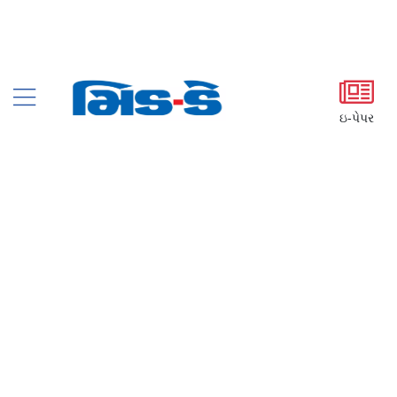
ઇ-પેપર