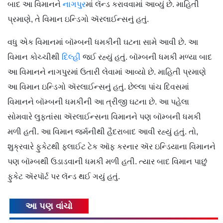
બાદ આ વિમાનને
નાગપુર
માં લૅન્ડ કરાવવામાં આવ્યું છે. માહિતી
પ્રમાણે, તે વિમાન ઇન્ડિગો ઍરલાઈન્સનું હતું.
વધુ એક વિમાનમાં બૉમ્બની ધમકીની ઘટના સામે આવી છે. આ
વિમાન કોચ્ચીથી
દિલ્હી
જઈ રહ્યું હતું. બૉમ્બની ધમકી મળ્યા બાદ
આ વિમાનને નાગપુરમાં ઉતારી લેવામાં આવ્યો છે. માહિતી પ્રમાણે
આ વિમાન ઇન્ડિગો ઍરલાઈન્સનું હતું. છેલ્લા પાંચ દિવસમાં
વિમાનને બૉમ્બની ધમકીની આ ત્રીજી ઘટના છે. આ પહેલા
સોમવારે લુફ્તાંસા ઍરલાઈન્સના વિમાનને પણ બૉમ્બની ધમકી
મળી હતી. આ વિમાન જર્મનીથી હૈદરાબાદ આવી રહ્યું હતું. તો,
શુક્રવારે ફુકેટથી ફ્લાઈટ ટેક ઑફ કરનાર ઍર ઇન્ડિયાના વિમાનને
પણ બૉમ્બથી ઉડાડવાની ધમકી મળી હતી. ત્યાર બાદ વિમાન પાછું
ફુકેટ ઍરપૉર્ટ પર લૅન્ડ થઈ ગયું હતું.
આ પણ વાંચો