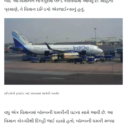
બાદ આ વિમાનને નાગપુરમાં લૅન્ડ કરાવવામાં આવ્યું છે. માહિતી
પ્રમાણે, તે વિમાન ઇન્ડિગો ઍરલાઈન્સનું હતું.
ઇન્ડિગોની ફ્લાઈટ માટે વાપરવામાં આવેલી તસવીર
વધુ એક વિમાનમાં બૉમ્બની ધમકીની ઘટના સામે આવી છે. આ
વિમાન કોચ્ચીથી દિલ્હી જઈ રહ્યો હતો. બૉમ્બની ધમકી મળ્યા