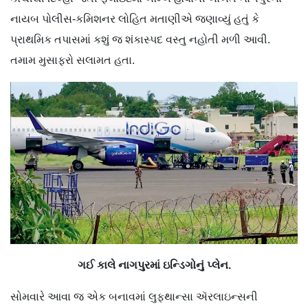
નાયબ પોલીસ-કમિશનર લોહિત મતાણીએ જણાવ્યું હતું કે
પ્રાથમિક તપાસમાં કશું જ શંકાસ્પદ વસ્તુ નહોતી મળી આવી.
તમામ મુસાફરો સલામત હતા.
ગઈ કાલે નાગપુરમાં ઇન્ડિગોનું પ્લેન.
સોમવારે આવા જ એક બનાવમાં લુફ્થાન્સા ઍરલાઇન્સની