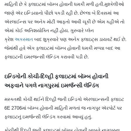
માહિતી છે કે ફ્લાઇટમાં બૉમ્બ હોવાની ધમકી મળી હતી.મુશ્કેલીઓ
જાણે ઍર ઇન્ડિયાનો પીછો પકડી રહી છે. છેલ્લા બે દિવસમાં આ
ઍરલાઈન્સ પર અનેક મોટી આફતો આવી ચૂકી છે એમ કહીએ તો
એમાં કોઈ અતિશયોક્તિ નહીં હોય. ગુરુવારે પ્લેન
ક્રેશ
અકસ્માત
બાદ શુક્રવારે પણ અનેક ફ્લાઇટ્સ ડાયવર્ટ થઈ છે.
જેમાંથી હવે એક ફ્લાઇટમાં બૉમ્બ હોવાની ધમકી મળ્યા બાદ આ
ફ્લાઇટની ઇમરજન્સી લૅન્ડિંગ કરાવવી પડી છે.
ઇન્ડિગોની કોચી-દિલ્હી ફ્લાઇટમાં બૉમ્બ હોવાની
અફવાને પગલે નાગપુરમાં ઇમર્જન્સી લૅન્ડિંગ
મસ્કતથી કોચી થઈને દિલ્હી જતી ઇન્ડિગો ઍરલાઇન્સની ફ્લાઇટ
6E 2706માં બૉમ્બ હોવાની માહિતી મળતાં જ નાગપુર ઍરપોર્ટ પર
ફ્લાઇટનું ઇમર્જન્સી લૅન્ડિંગ કરવામાં આવ્યું હતું.
કોચીથી દિલ્હી જતી ફ્લાઇટમાં બૉમ્બ હોવાની બાબતે નાગપુરના