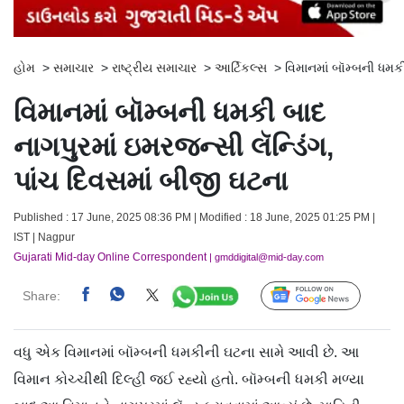
હોમ
>
સમાચાર
>
રાષ્ટ્રીય સમાચાર
>
આર્ટિકલ્સ
>
વિમાનમાં બૉમ્બની ધમકી
વિમાનમાં બૉમ્બની ધમકી બાદ
નાગપુરમાં ઇમરજન્સી લૅન્ડિંગ,
પાંચ દિવસમાં બીજી ઘટના
Published : 17 June, 2025 08:36 PM | Modified : 18 June, 2025 01:25 PM |
IST | Nagpur
Gujarati Mid-day Online Correspondent
| gmddigital@mid-day.com
Share:
Follow Us
વધુ એક વિમાનમાં બૉમ્બની ધમકીની ઘટના સામે આવી છે. આ
વિમાન કોચ્ચીથી દિલ્હી જઈ રહ્યો હતો. બૉમ્બની ધમકી મળ્યા