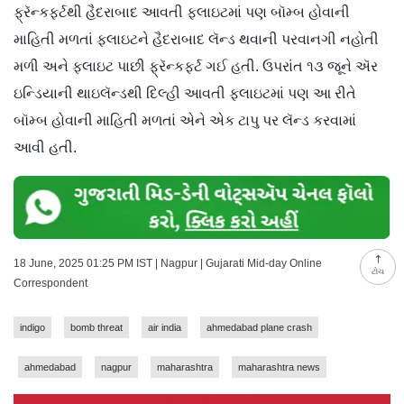
ફ્રૅન્કફર્ટથી હૈદરાબાદ આવતી ફ્લાઇટમાં પણ બૉમ્બ હોવાની
માહિતી મળતાં ફ્લાઇટને હૈદરાબાદ લૅન્ડ થવાની પરવાનગી નહોતી
મળી અને ફ્લાઇટ પાછી ફ્રૅન્કફર્ટ ગઈ હતી. ઉપરાંત ૧૩ જૂને ઍર
ઇન્ડિયાની થાઇલૅન્ડથી દિલ્હી આવતી ફ્લાઇટમાં પણ આ રીતે
બૉમ્બ હોવાની માહિતી મળતાં એને એક ટાપુ પર લૅન્ડ કરવામાં
આવી હતી.
18 June, 2025 01:25 PM IST | Nagpur | Gujarati Mid-day Online
ટોચ
Correspondent
indigo
bomb threat
air india
ahmedabad plane crash
ahmedabad
nagpur
maharashtra
maharashtra news