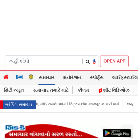
|
OPEN APP
સમાચાર
મનોરંજન
સ્પોર્ટ્સ
લાઈફસ્ટાઈલ
સિટી ન્યૂઝ
સમાચાર તમારે માટે
કૉલમ
શૉટ વિડિઓઝ
ટ્રિપ લેવા મજબૂર ન કરી શકે
જાહેરખબરોથી લોકોને મિસગાઇડ કરનારી સેલિબ
બ્રેકિંગ સમાચાર