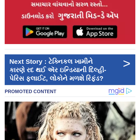
>
Next Story : ટેક્નિકલ ખામીને
કારણે રદ થઈ ઍર ઇન્ડિયાની દિલ્હી-
પેરિસ ફ્લાઈટ, લોકોને મળશે રિફંડ?