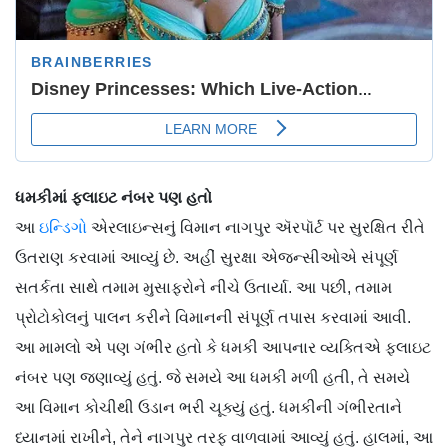
ધમકીમાં ફ્લાઇટ નંબર પણ હતો
આ
ઇન્ડિગો
એરલાઇન્સનું વિમાન નાગપુર ઍરપૉર્ટ પર સુરક્ષિત રીતે
ઉતરાણ કરવામાં આવ્યું છે. અહીં સુરક્ષા એજન્સીઓએ સંપૂર્ણ
સતર્કતા સાથે તમામ મુસાફરોને નીચે ઉતાર્યા. આ પછી, તમામ
પ્રોટોકોલનું પાલન કરીને વિમાનની સંપૂર્ણ તપાસ કરવામાં આવી.
આ મામલો એ પણ ગંભીર હતો કે ધમકી આપનાર વ્યક્તિએ ફ્લાઇટ
નંબર પણ જણાવ્યું હતું. જે સમયે આ ધમકી મળી હતી, તે સમયે
આ વિમાન કોચીથી ઉડાન ભરી ચૂક્યું હતું. ધમકીની ગંભીરતાને
ધ્યાનમાં રાખીને, તેને નાગપુર તરફ વાળવામાં આવ્યું હતું. હાલમાં, આ