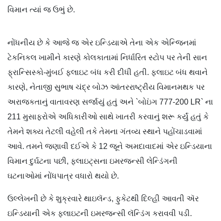
વિમાન ત્યાં જ ઉભું છે.
નોંધનીય છે કે આજે જ એર ઇન્ડિયાએ તેના એક એન્જિનમાં
ટેકનિકલ ખામીને કારણે કોલકાતામાં નિર્ધારિત સ્ટોપ પર તેની સાન
ફ્રાન્સિસ્કો-મુંબઈ ફ્લાઇટ બંધ કરી દીધી હતી. ફ્લાઇટ બંધ થવાને
કારણે, નેતાજી સુભાષ ચંદ્ર બોઝ આંતરરાષ્ટ્રીય વિમાનમથક પર
અરાજકતાનું વાતાવરણ સર્જાયું હતું અને `બોઇંગ 777-200 LR` ના
211 મુસાફરોએ અધિકારીઓ સાથે ખાતરી કરવાનું શરૂ કર્યું હતું કે
તેમને શક્ય તેટલી વહેલી તકે તેમના ગંતવ્ય સ્થાને પહોંચાડવામાં
આવે. તમને જણાવી દઈએ કે 12 જૂને અમદાવાદમાં એર ઇન્ડિયાના
વિમાન દુર્ઘટના પછી, ફ્લાઇટ્સના ઇમરજન્સી લેન્ડિંગની
ઘટનાઓમાં નોંધપાત્ર વધારો થયો છે.
ઉલ્લેખની છે કે શુક્રવારે થાઇલૅન્ડ, ફુકેટથી દિલ્હી આવતી ઍર
ઇન્ડિયાની એક ફ્લાઇટની ઇમરજન્સી લૅન્ડિંગ કરાવવી પડી.