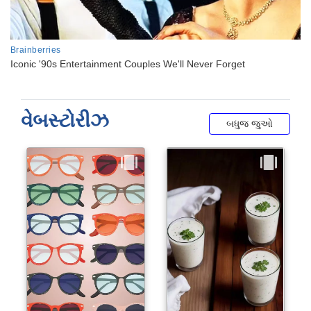
વેબસ્ટોરીઝ
બધુજ જુઓ