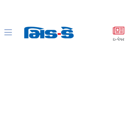
ઇ-પેપર