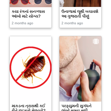
કયા રંગનાં સનગ્લાસ
ઉનાળામાં લૂથી બચાવશે
આંખો માટે યોગ્ય?
આ ગુજરાતી પીણું
2 months ago
2 months ago
માકડના ત્રાસથી કઈ
પરફ્યુમની સુગંધને
રીતે છુટકારો મેળવવો?
લાંબો સમય સુધી