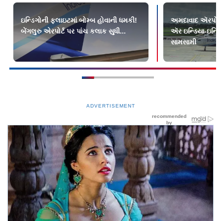
ઇન્ડિગોની ફ્લાઇટમાં બોમ્બ હોવાની ધમકી!
અમદાવાદ ઍરપોર્ટ 
બેંગલુરુ એરપોર્ટ પર પાંચ કલાક સુધી...
ઍર ઇન્ડિયા-ઇન્ડ
સામસામી
ADVERTISEMENT