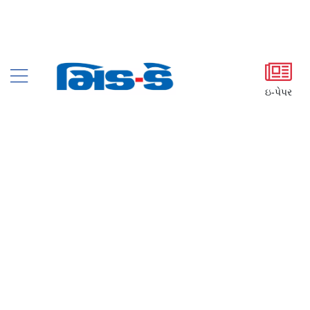
ઇ-પેપર