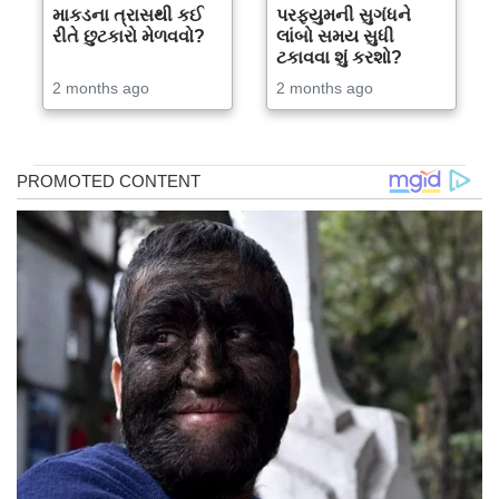
માકડના ત્રાસથી કઈ
પરફ્યુમની સુગંધને
રીતે છુટકારો મેળવવો?
લાંબો સમય સુધી
ટકાવવા શું કરશો?
2 months ago
2 months ago