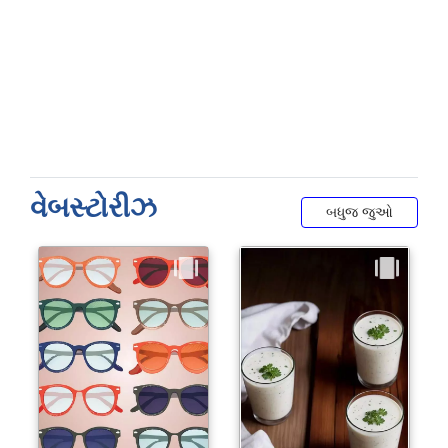
વેબસ્ટોરીઝ
બધુજ જુઓ