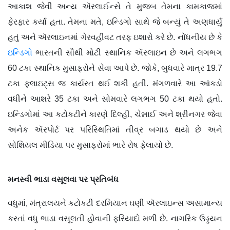
આકાશ જેવી અન્ય ઍરલાઈન્સે તે મુજબ તેમના કામકાજમાં
ફેરફાર કર્યા હતા. તેમના મતે, ઇન્ડિગો સાથે જે બન્યું તે અણધાર્યું
હતું અને ઍરલાઇનમાં ગેરવહીવટ તરફ ઇશારો કરે છે. નોંધનીય છે કે
ઇન્ડિગો
ભારતની સૌથી મોટી સ્થાનિક ઍરલાઇન છે અને લગભગ
60 ટકા સ્થાનિક મુસાફરોને સેવા આપે છે. જોકે, બુધવારે માત્ર 19.7
ટકા ફ્લાઇટ્સ જ કાર્યરત થઈ શકી હતી. મંગળવારે આ આંકડો
વધીને આશરે 35 ટકા અને સોમવારે લગભગ 50 ટકા થયો હતો.
ઇન્ડિગોમાં આ કટોકટીને કારણે દિલ્હી, ચેન્નાઈ અને શ્રીનગર જેવા
અનેક ઍરપોર્ટ પર પરિસ્થિતિમાં તીવ્ર બગાડ થયો છે અને
સોશિયલ મીડિયા પર મુસાફરોમાં ભારે રોષ ફેલાયો છે.
મનસ્વી ભાડા વસૂલવા
પર પ્રતિબંધ
વધુમાં, મંત્રાલયને કટોકટી દરમિયાન ઘણી ઍરલાઇન્સ અસામાન્ય
કરતાં વધુ ભાડા વસૂલતી હોવાની ફરિયાદો મળી છે. નાગરિક ઉડ્ડયન