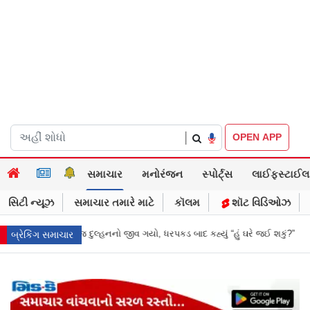
|
OPEN APP
સમાચાર
મનોરંજન
સ્પોર્ટ્સ
લાઈફસ્ટાઈલ
સિટી ન્યૂઝ
સમાચાર તમારે માટે
કૉલમ
શૉટ વિડિઓઝ
 ધરપકડ બાદ કહ્યું “હું ઘરે જઈ શકું?”
‘હું બાબા બાગેશ્વર નથી...’: IIT દિલ્હીમાં 
બ્રેકિંગ સમાચાર