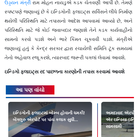
ઉડ્ડયન મંત્રી
રામ મોહન નાયડુએ કડક ચેતવણી આપી છે. તેમણે
સ્પષ્ટપણે જણાવ્યું છે કે ઇન્ડિગોની ફ્લાઇટ્સ સર્વિસને લીધે નિર્માણ
થયેલી પરિસ્થિતિ માટે તપાસનો આદેશ આપવામાં આવ્યો છે, અને
પરિસ્થિતિ માટે જે કોઈ જવાબદાર જણાશે તેને કડક કાર્યવાહીનો
સામનો કરવો પડશે અને ભારે કિંમત ચૂકવવી પડશે. મંત્રીએ
જણાવ્યું હતું કે કેન્દ્ર સરકાર દ્વારા રચાયેલી સમિતિ ટૂંક સમયમાં
તેનો અહેવાલ રજૂ કરશે, ત્યારબાદ જરૂરી પગલાં લેવામાં આવશે.
ઇન્ડિગો
ફ્લાઇટ્સ રદ પાછળના કારણોની
તપાસ કરવામાં આવશે
આ પણ વાંચો
ઇન્ડિગોની ફ્લાઇટમાં બોમ્બ હોવાની ધમકી!
અમદાવાદ ઍરપોર્ટ 
બેંગલુરુ એરપોર્ટ પર પાંચ કલાક સુધી...
ઍર ઇન્ડિયા-ઇન્ડ
સામસામી