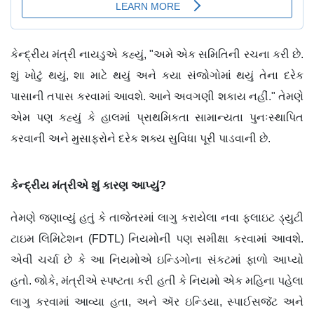
કેન્દ્રીય મંત્રી નાયડુએ કહ્યું, "અમે એક સમિતિની રચના કરી છે.
શું ખોટું થયું, શા માટે થયું અને કયા સંજોગોમાં થયું તેના દરેક
પાસાની તપાસ કરવામાં આવશે. આને અવગણી શકાય નહીં." તેમણે
એમ પણ કહ્યું કે હાલમાં પ્રાથમિકતા સામાન્યતા પુનઃસ્થાપિત
કરવાની અને મુસાફરોને દરેક શક્ય સુવિધા પૂરી પાડવાની છે.
કેન્દ્રીય મંત્રીએ શું કારણ આપ્યું?
તેમણે જણાવ્યું હતું કે તાજેતરમાં લાગુ કરાયેલા નવા ફ્લાઇટ ડ્યુટી
ટાઇમ લિમિટેશન (FDTL) નિયમોની પણ સમીક્ષા કરવામાં આવશે.
એવી ચર્ચા છે કે આ નિયમોએ ઇન્ડિગોના સંકટમાં ફાળો આપ્યો
હતો. જોકે, મંત્રીએ સ્પષ્ટતા કરી હતી કે નિયમો એક મહિના પહેલા
લાગુ કરવામાં આવ્યા હતા, અને ઍર ઇન્ડિયા, સ્પાઈસજૅટ અને