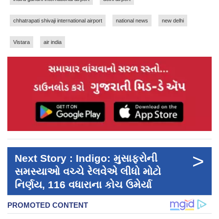
chhatrapati shivaji international airport
national news
new delhi
Vistara
air india
>
Next Story : Indigo: મુસાફરોની
સમસ્યાઓ વચ્ચે રેલવેએ લીધો મોટો
નિર્ણય, 116 વધારાના કોચ ઉમેર્યા