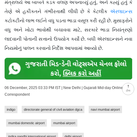
મંત્રાલયે આ બાબતે કડક વલણ અપનાવ્યું હતું, અને કહ્યું હતું કે
તેણે એ હકીકતને ગંભીરતાથી લીધી છે કે કેટલીક
ઍરલાઇન્સ
કટોકટીનો લાભ લઈને વધુ પડતા ભાડા વસૂલ કરી રહી છે. મુસાફરોને
વધુ અને ખોટા ભાવોથી બચાવવા માટે, સરકારે ભાડા નિયંત્રણો
લાદવાની પોતાની સત્તાનો ઉપયોગ કર્યો છે. બધી ઍરલાઇન્સને નવા
નિયમોનું પાલન કરવાનો નિર્દેશ આપવામાં આવ્યો છે.
06 December, 2025 03:33 PM IST | New Delhi | Gujarati Mid-day Online
ટોચ
Correspondent
indigo
directorate general of civil aviation dgca
navi mumbai airport
mumbai domestic airport
mumbai airport
indira gandhi international airport
delhi airport