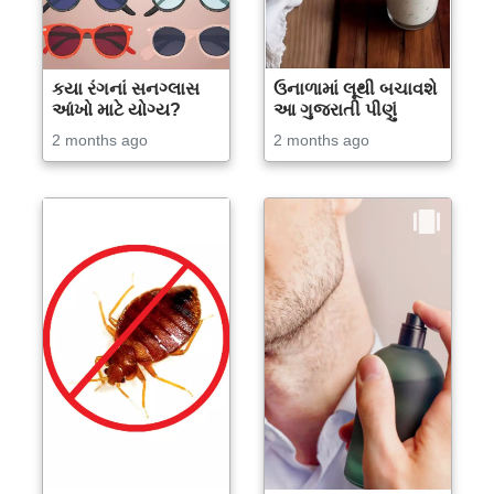
કયા રંગનાં સનગ્લાસ
ઉનાળામાં લૂથી બચાવશે
આંખો માટે યોગ્ય?
આ ગુજરાતી પીણું
2 months ago
2 months ago