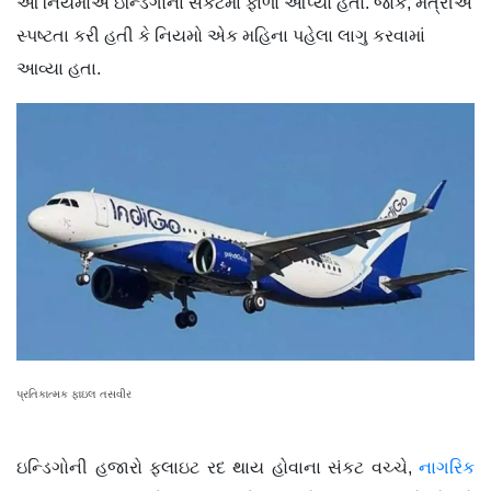
આ નિયમોએ ઇન્ડિગોના સંકટમાં ફાળો આપ્યો હતો. જોકે, મંત્રીએ
સ્પષ્ટતા કરી હતી કે નિયમો એક મહિના પહેલા લાગુ કરવામાં
આવ્યા હતા.
પ્રતિકાત્મક ફાઇલ તસવીર
ઇન્ડિગોની હજારો ફ્લાઇટ રદ થાય હોવાના સંકટ વચ્ચે,
નાગરિક