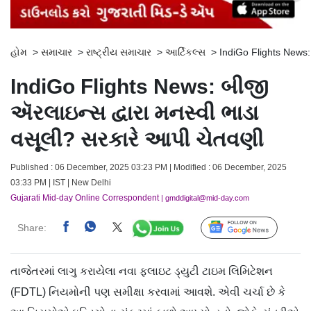
હોમ
>
સમાચાર
>
રાષ્ટ્રીય સમાચાર
>
આર્ટિકલ્સ
>
IndiGo Flights News:
IndiGo Flights News: બીજી
ઍરલાઇન્સ દ્વારા મનસ્વી ભાડા
વસૂલી? સરકારે આપી ચેતવણી
Published : 06 December, 2025 03:23 PM | Modified : 06 December, 2025
03:33 PM | IST | New Delhi
Gujarati Mid-day Online Correspondent
| gmddigital@mid-day.com
Share:
Follow Us
તાજેતરમાં લાગુ કરાયેલા નવા ફ્લાઇટ ડ્યુટી ટાઇમ લિમિટેશન
(FDTL) નિયમોની પણ સમીક્ષા કરવામાં આવશે. એવી ચર્ચા છે કે