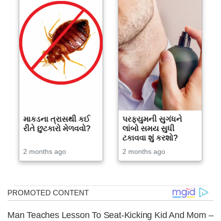
માકડના ત્રાસથી કઈ
પરફ્યુમની સુગંધને
રીતે છુટકારો મેળવવો?
લાંબો સમય સુધી
ટકાવવા શું કરશો?
2 months ago
2 months ago