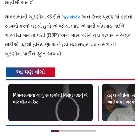
શાહીથી લખાશે
લોકસભાની ચૂંટણીમાં જે રીતે
મહારાષ્ટ્ર
અને ઉત્તર પ્રદેશમાં હારનો
સામનો કરવો પડ્યો હતો એ જોયા બાદ એમાંથી બોધપાઠ લઈને
ભારતીય જનતા પાર્ટી (BJP) અને ખાસ કરીને વડા પ્રધાન નરેન્દ્ર
મોદીએ પહેલાં હરિયાણા અને હવે મહારાષ્ટ્ર વિધાનસભાની
ચૂંટણીમાં પાર્ટીને જીત અપાવી.
આ પણ વાંચો
વિધાનસભાના ચાલુ સત્રમાંથી વિરોધ પક્ષનું બે
રાહુલ ગાંધીના `મહા
વાર વૉકઆઉટ
આરોપ પર ભડકી EC