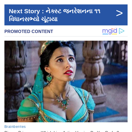
>
Next Story : નેક્સ્ટ જનરેશનના ૧૧
વિધાનસભ્યો ચૂંટાયા