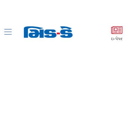
ઇ-પેપર