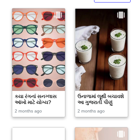
કયા રંગનાં સનગ્લાસ
ઉનાળામાં લૂથી બચાવશે
આંખો માટે યોગ્ય?
આ ગુજરાતી પીણું
2 months ago
2 months ago