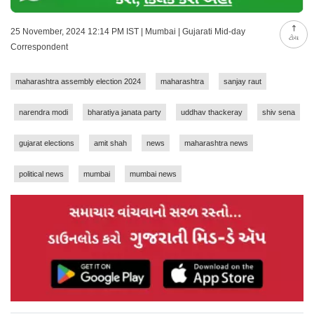
25 November, 2024 12:14 PM IST | Mumbai | Gujarati Mid-day
ટોચ
Correspondent
maharashtra assembly election 2024
maharashtra
sanjay raut
narendra modi
bharatiya janata party
uddhav thackeray
shiv sena
gujarat elections
amit shah
news
maharashtra news
political news
mumbai
mumbai news