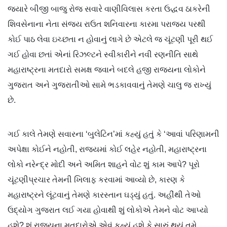
જ્યારે બીજી બાજુ રોજ સવારે વાણીવિલાસ કરતા ઉદ્ધવ ઠાકરેની
શિવસેનાના નેતા સંજય રાઉત શનિવારના કારમા પરાજય પરથી
કોઈ પાઠ લેવા ઇચ્છતા ન હોવાનું લાગે છે એટલે જ ચૂંટણી પૂરી થઈ
ગઈ હોવા છતાં એનાં રિઝલ્ટને સ્વીકારીને નવી રણનીતિ સાથે
મહારાષ્ટ્રના મતદારો સમક્ષ જવાને બદલે હજી રાજ્યના લોકોને
ગુજરાત અને ગુજરાતીઓ સામે ભડકાવવાનું તેમણે ચાલુ જ રાખ્યું
છે.
ગઈ કાલે તેમણે સવારના ‘બુલેટિન’માં કહ્યું હતું કે ‘આવાં પરિણામની
અપેક્ષા કોઈને નહોતી, રાજ્યમાં કોઈ લહેર નહોતી, મહારાષ્ટ્રના
લોકો નરેન્દ્ર મોદી અને અમિત શાહને વોટ શું કામ આપે? પૂરો
ચૂંટણીપ્રચાર તેમની ખિલાફ કરવામાં આવ્યો છે, કારણ કે
મહારાષ્ટ્રને લૂંટવાનું તેમણે કારસ્તાન ઘડ્યું હતું. અહીંથી તેઓ
ઉદ્યોગ ગુજરાત લઈ ગયા હોવાથી શું લોકોએ તેમને વોટ આપ્યો
હશે? શું રાજ્યના મતદારોએ એવું કહ્યું હશે કે સારું થયું તમે