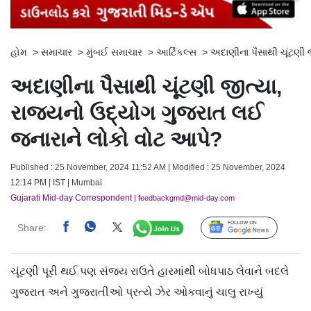
હોમ
>
સમાચાર
>
મુંબઈ સમાચાર
>
આર્ટિકલ્સ
>
અદાણીના પૈસાથી ચૂંટણી 
અદાણીના પૈસાથી ચૂંટણી જીત્યા,
રાજ્યનો ઉદ્યોગ ગુજરાત લઈ
જનારાને લોકો વોટ આપે?
Published : 25 November, 2024 11:52 AM | Modified : 25 November, 2024
12:14 PM | IST | Mumbai
Gujarati Mid-day Correspondent
| feedbackgmd@mid-day.com
Share:
Follow Us
ચૂંટણી પૂરી થઈ પણ સંજય રાઉતે હારમાંથી બોધપાઠ લેવાને બદલે
ગુજરાત અને ગુજરાતીઓ પ્રત્યે ઝેર ઓકવાનું ચાલુ રાખ્યું