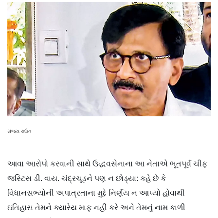
સંજય રાઉત
આવા આરોપો કરવાની સાથે ઉદ્ધવસેનાના આ નેતાએ ભૂતપૂર્વ ચીફ
જસ્ટિસ ડી. વાય. ચંદ્રચૂડને પણ ન છોડ્યા: કહે છે કે
વિધાનસભ્યોની અપાત્રતાના મુદ્દે નિર્ણય ન આપ્યો હોવાથી
ઇતિહાસ તેમને ક્યારેય માફ નહીં કરે અને તેમનું નામ કાળી