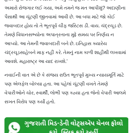
અમારો રોજગાર લઈ ગયા, અમે તમને જ મત આપીશું? અદાણીના
પૈસાથી આ ચૂંટણી જીતવામાં આવી છે. આ બધા માટે જો કોઈ
જવાબદાર હોય તો તે ભૂતપૂર્વ ચીફ જસ્ટિસ ડી. વાય. ચંદ્રચૂડ છે.
તેમણે વિધાનસભ્યોના અપાત્રતાના મુદ્દે સમય પર નિર્ણય ન
આપ્યો. આ તેમની જવાબદારી બને છે. ઇતિહાસ ક્યારેય
ચંદ્રચૂડસાહેબને માફ નહીં કરે. તેમનું નામ કાળી શાહીથી લખવામાં
આવશે. મહારાષ્ટ્ર આ યાદ રાખશે.’
નવાઈની વાત એ છે કે સંજય રાઉત ભૂતપૂર્વ મુખ્ય ન્યાયમૂર્તિ માટે
પણ એલફેલ બોલ્યા હતા. આ પહેલાં ચૂંટણી વખતે તેમણે
વેપારીઓને ચોર, સ્વાર્થી, લોભી પણ કહ્યા હતા જેનો વેપારી આલમે
સખત વિરોધ પણ કર્યો હતો.