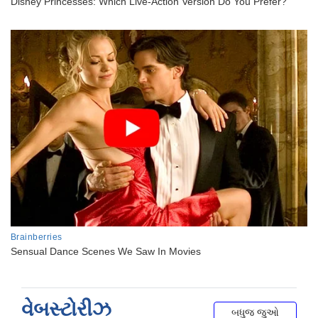
વેબસ્ટોરીઝ
બધુજ જુઓ