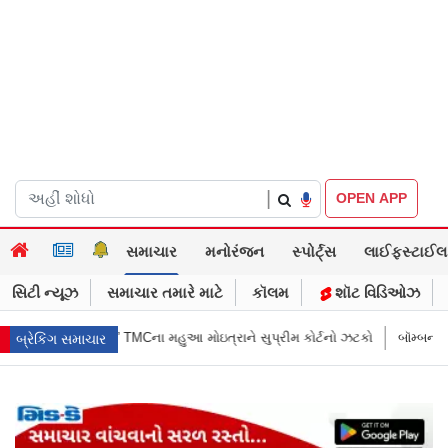
|
OPEN APP
સમાચાર
મનોરંજન
સ્પોર્ટ્સ
લાઈફસ્ટાઈલ
સિટી ન્યૂઝ
સમાચાર તમારે માટે
કૉલમ
શૉટ વિડિઓઝ
્રાને સુપ્રીમ કોર્ટનો ઝટકો
બૉમ્બની ધમકી બાદ મુંબઈમાં હાઈ ઍલર્ટ: શહેરની સ
બ્રેકિંગ સમાચાર