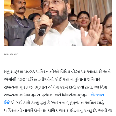
એકનાથ શિંદે
મહારાષ્ટ્રમાં ૫૦૨૩ પાકિસ્તાનીઓ વિવિધ વીઝા પર આવ્યા છે અને
એમાંથી ૧૦૭ પાકિસ્તાનીઓનો કોઈ પત્તો ન હોવાનો શનિવારે
રાજ્યના ગૃહરાજ્યપ્રધાન યોગેશ કદમે દાવો કર્યો હતો. આ વિશે
રાજ્યના નાયબ મુખ્ય પ્રધાન અને શિવસેના-પ્રમુખ
એકનાથ
શિંદે
એ ગઈ કાલે કહ્યું હતું કે ‘ભારતના ગૃહપ્રધાન અમિત શાહે
પાકિસ્તાની નાગરિકોને તાત્કાલિક ભારત છોડવાનું કહ્યું છે. આવી જ