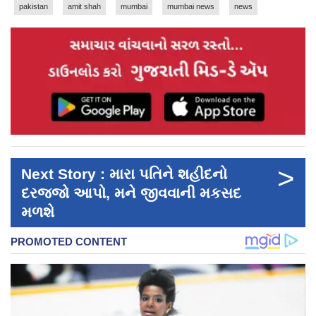
pakistan
amit shah
mumbai
mumbai news
news
>
Next Story : મારા પતિને શહીદનો
દરજ્જો આપો, મને જીવવાની મકસદ
મળશે