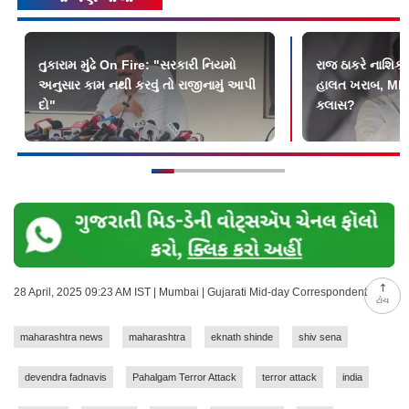
તુકારામ મુંઢે On Fire: "સરકારી નિયમો
રાજ ઠાકરે નાશિકમ
અનુસાર કામ નથી કરવું તો રાજીનામું આપી
હાલત ખરાબ, MNS
દો"
ક્લાસ?
28 April, 2025 09:23 AM IST | Mumbai | Gujarati Mid-day Correspondent
ટોચ
maharashtra news
maharashtra
eknath shinde
shiv sena
devendra fadnavis
Pahalgam Terror Attack
terror attack
india