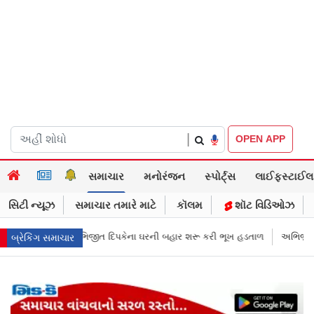
|
OPEN APP
સમાચાર
મનોરંજન
સ્પોર્ટ્સ
લાઈફસ્ટાઈલ
સિટી ન્યૂઝ
સમાચાર તમારે માટે
કૉલમ
શૉટ વિડિઓઝ
બહાર શરૂ કરી ભૂખ હડતાળ
અભિજીત દિપકેએ CJPની નવી નીતિ જાહેર કરી, સપ્ટે
બ્રેકિંગ સમાચાર