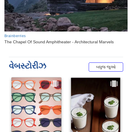
વેબસ્ટોરીઝ
બધુજ જુઓ