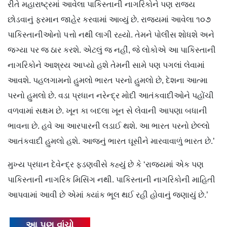
રીતે મહારાષ્ટ્રમાં આવેલા પાકિસ્તાની નાગરિકોને પણ રાજ્ય
છોડવાનું ફરમાન જાહેર કરવામાં આવ્યું છે. રાજ્યમાં આવેલા ૧૦૭
પાકિસ્તાનીઓનો પત્તો નથી લાગી રહ્યો. તેમને પોલીસ શોધશે અને
જગ્યા પર જ ઠાર કરશે. એટલું જ નહીં, જે લોકોએ આ પાકિસ્તાની
નાગરિકોને આશ્રય આપ્યો હશે તેમની સામે પણ પગલાં લેવામાં
આવશે.
પહલગામનો હુમલો ભારત પરનો હુમલો છે, દેશના આત્મા
પરનો હુમલો છે. વડા પ્રધાન નરેન્દ્ર મોદી આતંકવાદીઓને પહોંચી
વળવામાં સક્ષમ છે. ખૂન કા બદલા ખૂન સે લેવાની આપણા બધાની
ભાવના છે. હવે આ આરપારની લડાઈ થશે. આ ભારત પરનો છેલ્લો
આતંકવાદી હુમલો હશે. આજનું ભારત ઘૂસીને મારવાવાળું ભારત છે.’
મુખ્ય પ્રધાન દેવેન્દ્ર ફડણવીસે કહ્યું છે કે ‘રાજ્યમાં એક પણ
પાકિસ્તાની નાગરિક મિસિંગ નથી. પાકિસ્તાની નાગરિકોની માહિતી
આપવામાં આવી છે એમાં ક્યાંક ભૂલ થઈ રહી હોવાનું જણાયું છે.’
આ પણ વાંચો