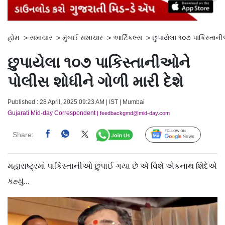
હોમ
>
સમાચાર
>
મુંબઈ સમાચાર
>
આર્ટિકલ્સ
>
છુપાયેલા ૧૦૭ પાકિસ્તાની
છુપાયેલા ૧૦૭ પાકિસ્તાનીઓને
પોલીસ શોધીને ગોળી મારી દેશે
Published : 28 April, 2025 09:23 AM | IST | Mumbai
Gujarati Mid-day Correspondent
| feedbackgmd@mid-day.com
Share:
Follow Us
મહારાષ્ટ્રમાં પાકિસ્તાનીઓ છુપાઈ ગયા છે એ વિશે એકનાથ શિંદેએ
કહ્યું...