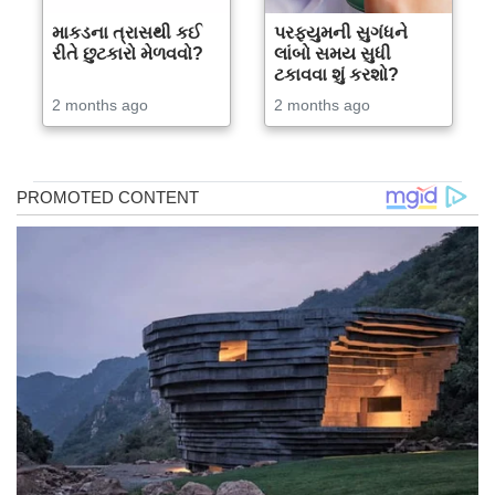
માકડના ત્રાસથી કઈ
પરફ્યુમની સુગંધને
રીતે છુટકારો મેળવવો?
લાંબો સમય સુધી
ટકાવવા શું કરશો?
2 months ago
2 months ago