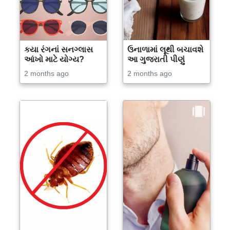
કયા રંગનાં સનગ્લાસ
ઉનાળામાં લૂથી બચાવશે
આંખો માટે યોગ્ય?
આ ગુજરાતી પીણું
2 months ago
2 months ago