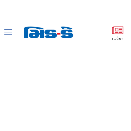
ઇ-પેપર