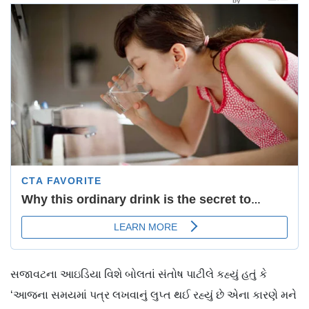
સજાવટના આઇડિયા વિશે બોલતાં સંતોષ પાટીલે કહ્યું હતું કે
‘આજના સમયમાં પત્ર લખવાનું લુપ્ત થઈ રહ્યું છે એના કારણે મને