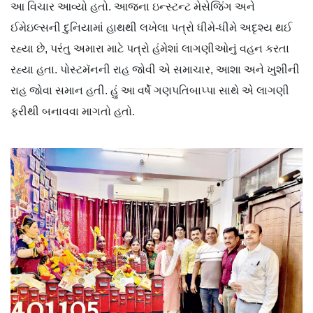
આ વિચાર આવ્યો હતો. આજના ઇન્સ્ટન્ટ મેસેજિંગ અને
ઈમેઇલ્સની દુનિયામાં હાથથી લખેલા પત્રો ધીમે-ધીમે અદૃશ્ય થઈ
રહ્યા છે, પરંતુ અમારા માટે પત્રો હંમેશાં લાગણીઓનું વહન કરતા
રહ્યા હતા. પોસ્ટમૅનની રાહ જોવી એ સમાચાર, આશા અને ખુશીની
રાહ જોવા સમાન હતી. હું આ વર્ષે ગણપતિબાપ્પા સાથે એ લાગણી
ફરીથી બનાવવા માગતો હતો.