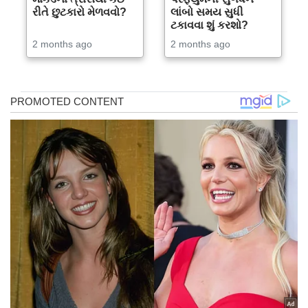
રીતે છુટકારો મેળવવો?
લાંબો સમય સુધી
ટકાવવા શું કરશો?
2 months ago
2 months ago