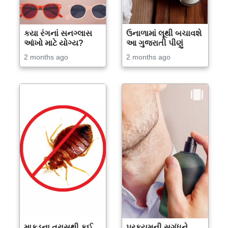
કયા રંગનાં સનગ્લાસ
ઉનાળામાં લૂથી બચાવશે
આંખો માટે યોગ્ય?
આ ગુજરાતી પીણું
2 months ago
2 months ago
માકડના ત્રાસથી કઈ
પરફ્યુમની સુગંધને