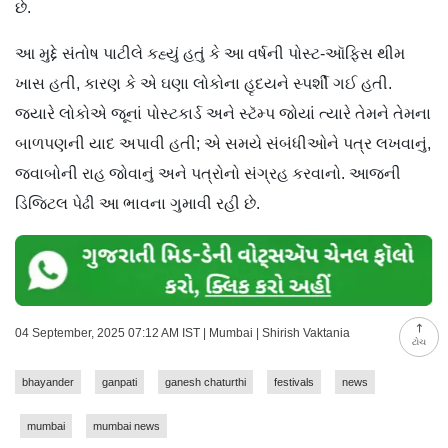
છે.
આ મુદ્દે સંતોષ પાટીલે કહ્યું હતું કે આ વર્ષની પોસ્ટ-ઑફિસ થીમ
ખાસ હતી, કારણ કે એ ઘણા લોકોના હૃદયને સ્પર્શી ગઈ હતી.
જ્યારે લોકોએ જૂનાં પોસ્ટકાર્ડ અને સ્ટૅમ્પ જોયાં ત્યારે તેમને તેમના
બાળપણની યાદ અપાવી હતી; એ સમયે સંબંધીઓને પત્ર લખવાનું,
જવાબોની રાહ જોવાનું અને પત્રોનો સંગ્રહ કરવાનો. આજની
ડિજિટલ પેઢી આ ભાવના ગુમાવી રહી છે.
04 September, 2025 07:12 AM IST | Mumbai | Shirish Vaktania
ટોચ
bhayander
ganpati
ganesh chaturthi
festivals
news
mumbai
mumbai news