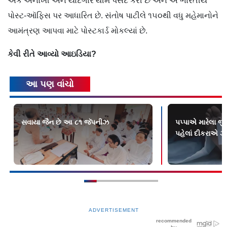
એક અનોખી અને યાદગાર થીમ પસંદ કરી છે અને એ ભારતીય
પોસ્ટ-ઑફિસ પર આધારિત છે. સંતોષ પાટીલે ૧૫૦થી વધુ મહેમાનોને
આમંત્રણ આપવા માટે પોસ્ટકાર્ડ મોકલ્યાં છે.
કેવી
રીતે
આવ્યો
આઇડિયા?
આ પણ વાંચો
સવાયા જૈન છે આ ૮૧ જૅપનીઝ
પપ્પાએ મારેલા જ
પહેલાં દીકરાએ ઝ
ADVERTISEMENT