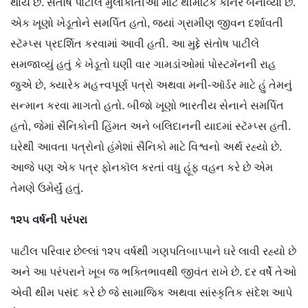
થાય છે. સંતોષ પાટીલે મુલાકાતીઓ માટે થીમેટિક કૉર્નર બનાવ્યા છે.
એક ખૂણો ખેડૂતોને સમર્પિત હતો, જ્યાં ગ્રામીણ જીવન દર્શાવતી
સ્ટૅમ્પ્સ પ્રદર્શિત કરવામાં આવી હતી. આ મુદ્દે સંતોષ પાટીલે
સમજાવ્યું હતું કે ખેડૂતો ઘણી વાર ગામડાંઓમાં પોસ્ટમૅનની રાહ
જુએ છે, ક્યારેક મહત્ત્વપૂર્ણ પત્રો અથવા મની-ઑર્ડર માટે હું તેમનું
સન્માન કરવા માગતો હતો. બીજો ખૂણો ભારતીય સેનાને સમર્પિત
હતો, જેમાં સૈનિકોની હિંમત અને બલિદાનની યાદમાં સ્ટૅમ્પ્સ હતી.
ઘરેથી આવતા પત્રોનો હંમેશાં સૈનિકો માટે વિશ્વનો અર્થ રહ્યો છે.
આજે પણ એક પત્ર ફોનકૉલ કરતાં વધુ હૂંફ વહન કરે છે એમ
તેમણે ઉમેર્યું હતું.
૧૨૫
વર્ષની
પરંપરા
પાટીલ પરિવાર છેલ્લાં ૧૨૫ વર્ષથી ગણપતિબાપ્પાને ઘરે લાવી રહ્યો છે
અને આ પરંપરાને ખૂબ જ ભક્તિભાવથી જીવંત રાખે છે. દર વર્ષે તેઓ
એવી થીમ પસંદ કરે છે જે સામાજિક અથવા સાંસ્કૃતિક સંદેશ આપે