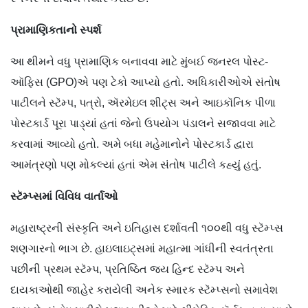
પ્રામાણિકતાનો
સ્પર્શ
આ થીમને વધુ પ્રામાણિક બનાવવા માટે મુંબઈ જનરલ પોસ્ટ-
ઑફિસ (GPO)એ પણ ટેકો આપ્યો હતો. અધિકારીઓએ સંતોષ
પાટીલને સ્ટૅમ્પ, પત્રો, ઍરમેઇલ શીટ્સ અને આઇકૉનિક પીળા
પોસ્ટકાર્ડ પૂરા પાડ્યાં હતાં જેનો ઉપયોગ પંડાલને સજાવવા માટે
કરવામાં આવ્યો હતો. અમે બધા મહેમાનોને પોસ્ટકાર્ડ દ્વારા
આમંત્રણો પણ મોકલ્યાં હતાં એમ સંતોષ પાટીલે કહ્યું હતું.
સ્ટૅમ્પ્સમાં
વિવિધ
વાર્તાઓ
મહારાષ્ટ્રની સંસ્કૃતિ અને ઇતિહાસ દર્શાવતી ૧૦૦થી વધુ સ્ટૅમ્પ્સ
શણગારનો ભાગ છે. હાઇલાઇટ્સમાં મહાત્મા ગાંધીની સ્વતંત્રતા
પછીની પ્રથમ સ્ટૅમ્પ, પ્રતિષ્ઠિત જય હિન્દ સ્ટૅમ્પ અને
દાયકાઓથી જાહેર કરાયેલી અનેક સ્મારક સ્ટૅમ્પ્સનો સમાવેશ