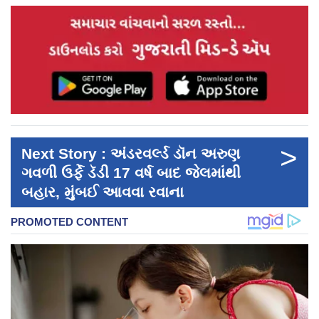
>
Next Story : અંડરવર્લ્ડ ડૉન અરુણ
ગવળી ઉર્ફે ડૅડી 17 વર્ષ બાદ જેલમાંથી
બહાર, મુંબઈ આવવા રવાના