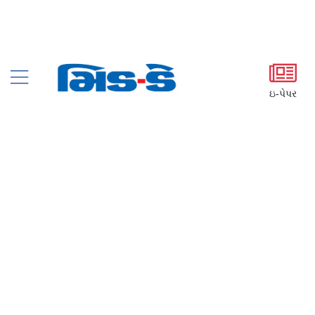
ઇ-પેપર