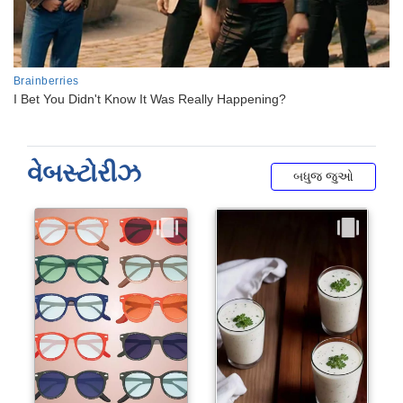
વેબસ્ટોરીઝ
બધુજ જુઓ