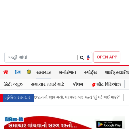
|
OPEN APP
સમાચાર
મનોરંજન
સ્પોર્ટ્સ
લાઈફસ્ટાઈલ
સિટી ન્યૂઝ
સમાચાર તમારે માટે
કૉલમ
શૉટ વિડિઓઝ
યો, ધરપકડ બાદ કહ્યું “હું ઘરે જઈ શકું?”
‘હું બાબા બાગેશ્વર નથી...’: IIT દિલ્હી
બ્રેકિંગ સમાચાર