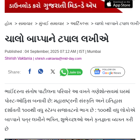
હોમ
>
સમાચાર
>
મુંબઈ સમાચાર
>
આર્ટિકલ્સ
>
ચાલો બાપ્પાને ટપાલ લખ
ચાલો બાપ્પાને ટપાલ લખીએ
Published : 04 September, 2025 07:12 AM | IST | Mumbai
Shirish Vaktania
| shirish.vaktania@mid-day.com
Share:
Follow Us
ભાઈંદરના સંતોષ પાટીલના પરિવારે આ વખતે ગણેશોત્સવમાં ઘરમાં
પોસ્ટ-ઑફિસ બનાવી છે: મહારાષ્ટ્રની સંસ્કૃતિ અને ઇતિહાસ
દર્શાવતી ૧૦૦થી વધુ સ્ટૅમ્પ સજાવટનો ભાગ છે : ૧૦૦થી વધુ લોકોએ
બાપ્પાને પત્ર લખીને ભક્તિ, શુભેચ્છાઓ અને કૃતજ્ઞતા વ્યક્ત કરી
છે