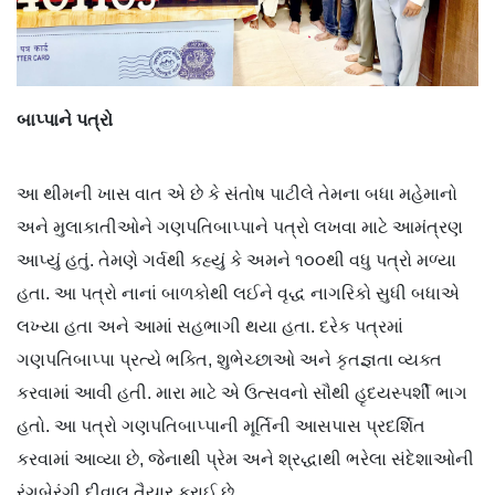
બાપ્પાને
પત્રો
આ થીમની ખાસ વાત એ છે કે સંતોષ પાટીલે તેમના બધા મહેમાનો
અને મુલાકાતીઓને ગણપતિબાપ્પાને પત્રો લખવા માટે આમંત્રણ
આપ્યું હતું. તેમણે ગર્વથી કહ્યું કે અમને ૧૦૦થી વધુ પત્રો મળ્યા
હતા. આ પત્રો નાનાં બાળકોથી લઈને વૃદ્ધ નાગરિકો સુધી બધાએ
લખ્યા હતા અને આમાં સહભાગી થયા હતા. દરેક પત્રમાં
ગણપતિબાપ્પા પ્રત્યે ભક્તિ, શુભેચ્છાઓ અને કૃતજ્ઞતા વ્યક્ત
કરવામાં આવી હતી. મારા માટે એ ઉત્સવનો સૌથી હૃદયસ્પર્શી ભાગ
હતો. આ પત્રો ગણપતિબાપ્પાની મૂર્તિની આસપાસ પ્રદર્શિત
કરવામાં આવ્યા છે, જેનાથી પ્રેમ અને શ્રદ્ધાથી ભરેલા સંદેશાઓની
રંગબેરંગી દીવાલ તૈયાર કરાઈ છે.