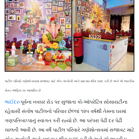
પાટીલ પરિવારે ગણેશોત્સવમાં સજાવટ માટે એક અનોખી અને યાદગાર થીમ પસંદ કરી છે અને એ ભારતીય
પોસ્ટ-ઑફિસ પર આધારિત છે
ભાઈંદર
-પૂર્વના નવઘર રોડ પર સુજાતા કો-ઑપરેટિવ સોસાયટીના
રહેવાસી સંતોષ પાટીલનો પરિવાર છેલ્લાં ૧૨૫ વર્ષથી તેમના ઘરમાં
ગણપતિબાપ્પાનું સ્વાગત કરી રહ્યો છે. આ પરંપરા પેઢી દર પેઢી
ચાલતી આવી છે. આ વર્ષે પાટીલ પરિવારે ગણેશોત્સવમાં સજાવટ માટે