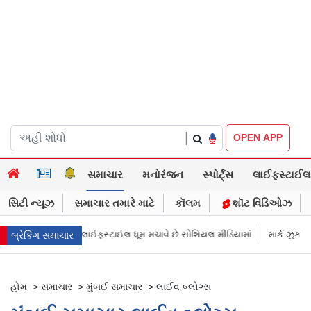
|
OPEN APP
સમાચાર
મનોરંજન
સ્પોર્ટ્સ
લાઈફસ્ટાઈલ
સિટી ન્યૂઝ
સમાચાર તમારે માટે
કૉલમ
શૉટ વિડિઓઝ
ની સિમ્પલ લાઈફસ્ટાઈલ ધૂમ મચાવે છે સોશિયલ મીડિયામાં
માર્ક ઝુકરબર્ગે માની 
બ્રેકિંગ સમાચાર
હોમ
>
સમાચાર
>
મુંબઈ સમાચાર
>
લાઈવ બ્લોગ્સ