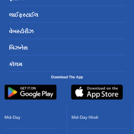
લાઈફસ્ટાઈલ
વેબસ્ટોરીઝ
બિઝનેસ
કૉલમ
Download The App
Mid-Day
Mid-Day Hindi