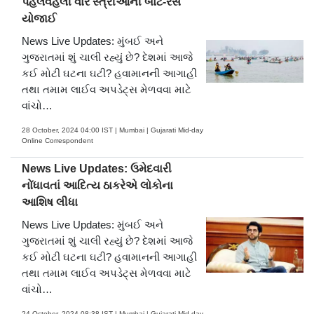
પહેલવહેલી વાર સ્ત્રીઓની બોટ-રેસ
યોજાઈ
News Live Updates: મુંબઈ અને
ગુજરાતમાં શું ચાલી રહ્યું છે? દેશમાં આજે
કઈ મોટી ઘટના ઘટી? હવામાનની આગાહી
તથા તમામ લાઈવ અપડેટ્સ મેળવવા માટે
વાંચો…
28 October, 2024 04:00 IST | Mumbai | Gujarati Mid-day
Online Correspondent
News Live Updates: ઉમેદવારી
નોંધાવતાં આદિત્ય ઠાકરેએ લોકોના
આશિષ લીધા
News Live Updates: મુંબઈ અને
ગુજરાતમાં શું ચાલી રહ્યું છે? દેશમાં આજે
કઈ મોટી ઘટના ઘટી? હવામાનની આગાહી
તથા તમામ લાઈવ અપડેટ્સ મેળવવા માટે
વાંચો…
24 October, 2024 08:38 IST | Mumbai | Gujarati Mid-day