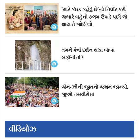
`મારે કંઇક કહેવું છે`નો નિર્ધાર કરી
જ્યારે બહેનો કલમ ઉપાડે પછી જે
થાય તે જોઈ લો
તમને કેવાં દર્શન થયાં બાબા
બર્ફાનીનાં?
જેન-ઝીની જીતનો જશન જામ્યો,
જુઓ તસવીરોમાં
વીડિયોઝ