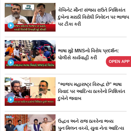
કેબિનેટ મૌન! સંજય રાઉતે નિશિકાંત
દુબેના મરાઠી વિરોધી નિવેદન પર ભાજપ
પર ટીકા કરી
ભાષા મુદ્દે MNSનો વિરોધ પ્રદર્શન:
પોલીસે કાર્યવાહી કરી
OPEN APP
"ભાજપ મહારાષ્ટ્ર વિરુદ્ધ છે" ભાષા
વિવાદ પર આદિત્ય ઠાકરેનો નિશિકાંત
દુબેને જવાબ
ઉદ્ધવ અને રાજ ઠાકરેના ભવ્ય
પુનઃમિલન વચ્ચે, યુવા નેતા આદિત્ય