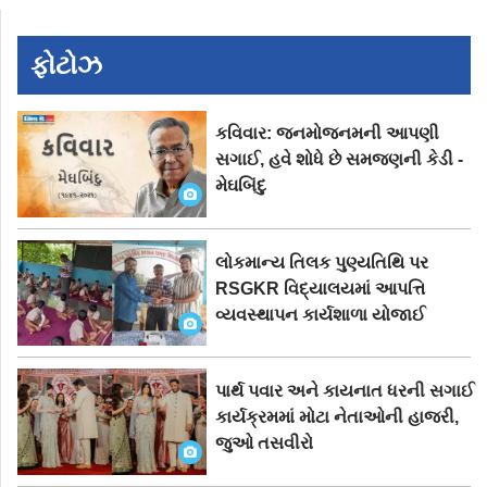
ફોટોઝ
કવિવાર: જનમોજનમની આપણી
સગાઈ, હવે શોધે છે સમજણની કેડી -
મેઘબિંદુ
લોકમાન્ય તિલક પુણ્યતિથિ પર
RSGKR વિદ્યાલયમાં આપત્તિ
વ્યવસ્થાપન કાર્યશાળા યોજાઈ
પાર્થ પવાર અને કાયનાત ધરની સગાઈ
કાર્યક્રમમાં મોટા નેતાઓની હાજરી,
જુઓ તસવીરો