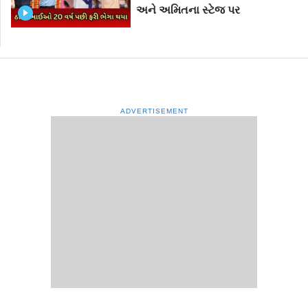
અને અમિતના સ્ટેજ પર
ADVERTISEMENT