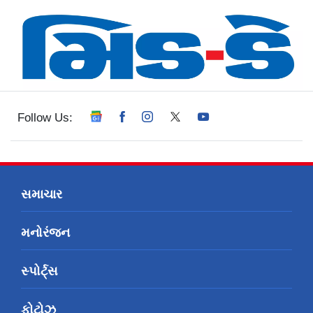
Follow Us:
સમાચાર
મનોરંજન
સ્પોર્ટ્સ
ફોટોઝ