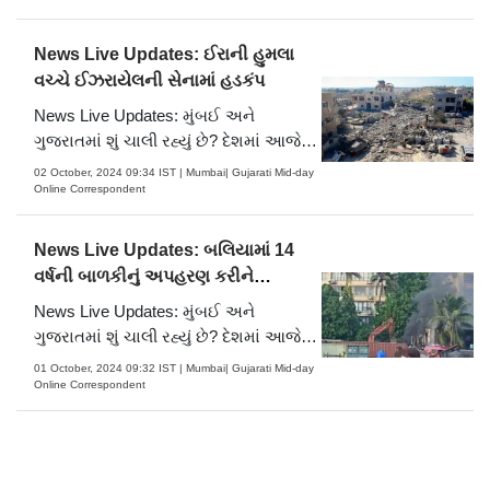
વાંચો…
News Live Updates: ઈરાની હુમલા
વચ્ચે ઈઝરાયેલની સેનામાં હડકંપ
News Live Updates: મુંબઈ અને
ગુજરાતમાં શું ચાલી રહ્યું છે? દેશમાં આજે
કઈ મોટી ઘટના ઘટી? હવામાનની આગાહી
02 October, 2024 09:34 IST | Mumbai| Gujarati Mid-day
તથા તમામ લાઈવ અપડેટ્સ મેળવવા માટે
Online Correspondent
વાંચો…
News Live Updates: બલિયામાં 14
વર્ષની બાળકીનું અપહરણ કરીને
બળાત્કાર...
News Live Updates: મુંબઈ અને
ગુજરાતમાં શું ચાલી રહ્યું છે? દેશમાં આજે
કઈ મોટી ઘટના ઘટી? હવામાનની આગાહી
01 October, 2024 09:32 IST | Mumbai| Gujarati Mid-day
તથા તમામ લાઈવ અપડેટ્સ મેળવવા માટે
Online Correspondent
વાંચો…