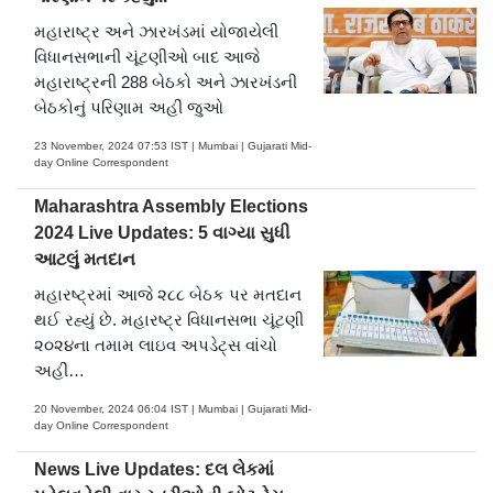
મહારાષ્ટ્ર અને ઝારખંડમાં યોજાયેલી
વિધાનસભાની ચૂંટણીઓ બાદ આજે
મહારાષ્ટ્રની 288 બેઠકો અને ઝારખંડની
બેઠકોનું પરિણામ અહીં જુઓ
23 November, 2024 07:53 IST | Mumbai | Gujarati Mid-
day Online Correspondent
Maharashtra Assembly Elections
2024 Live Updates: 5 વાગ્યા સુધી
આટલું મતદાન
મહારષ્ટ્રમાં આજે ૨૮૮ બેઠક પર મતદાન
થઈ રહ્યું છે. મહારષ્ટ્ર વિધાનસભા ચૂંટણી
૨૦૨૪ના તમામ લાઇવ અપડેટ્સ વાંચો
અહીં…
20 November, 2024 06:04 IST | Mumbai | Gujarati Mid-
day Online Correspondent
News Live Updates: દલ લેકમાં