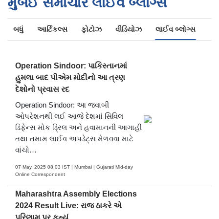
મુંબઈ સમાચાર લાઈવ બ્લોગ્સ
બધું
આર્ટિકલ્સ
ફોટોઝ
વીડિયોઝ
લાઈવ બ્લોગ્સ
Operation Sindoor: પાકિસ્તાનમાં
હુમલા બાદ પીએમ મોદીનો આ ત્રણ
દેશોનો પ્રવાસ રદ
Operation Sindoor: આ જવાબી
ઓપરેશનથી લઈ આજે દેશમાં સિવિલ
ડિફેન્સ મોક ડ્રિલ અને હવામાનની આગાહી
તથા તમામ લાઈવ અપડેટ્સ મેળવવા માટે
વાંચો…
07 May, 2025 08:03 IST | Mumbai | Gujarati Mid-day
Online Correspondent
Maharashtra Assembly Elections
2024 Result Live: રાજ ઠાકરે એ
પરિણામ પર કહ્યું...