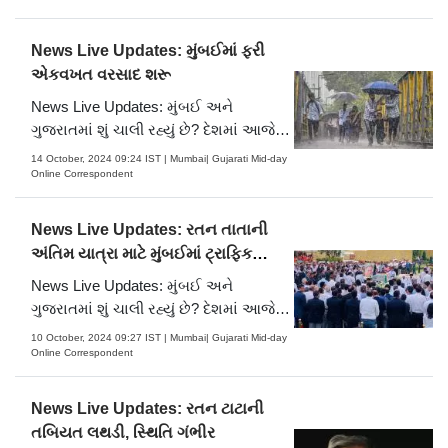
વાંચો…
News Live Updates: મુંબઈમાં ફરી
એકવખત વરસાદ શરૂ
News Live Updates: મુંબઈ અને
ગુજરાતમાં શું ચાલી રહ્યું છે? દેશમાં આજે
કઈ મોટી ઘટના ઘટી? હવામાનની આગાહી
14 October, 2024 09:24 IST | Mumbai| Gujarati Mid-day
તથા તમામ લાઈવ અપડેટ્સ મેળવવા માટે
Online Correspondent
વાંચો…
News Live Updates: રતન તાતાની
અંતિમ યાત્રા માટે મુંબઈમાં ટ્રાફિક
એડવાઈઝરી જાહેર
News Live Updates: મુંબઈ અને
ગુજરાતમાં શું ચાલી રહ્યું છે? દેશમાં આજે
કઈ મોટી ઘટના ઘટી? હવામાનની આગાહી
10 October, 2024 09:27 IST | Mumbai| Gujarati Mid-day
તથા તમામ લાઈવ અપડેટ્સ મેળવવા માટે
Online Correspondent
વાંચો…
News Live Updates: રતન ટાટાની
તબિયત લથડી, સ્થિતિ ગંભીર