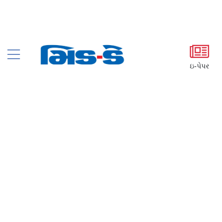
ઇ-પેપર