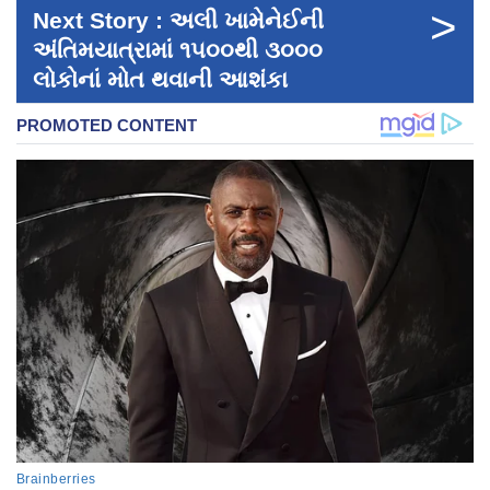
>
Next Story : અલી ખામેનેઈની
અંતિમયાત્રામાં ૧૫૦૦થી ૩૦૦૦
લોકોનાં મોત થવાની આશંકા