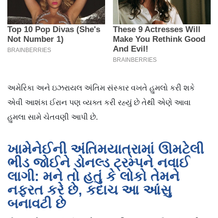
અમેરિકા અને ઇઝરાયલ અંતિમ સંસ્કાર વખતે હુમલો કરી શકે
એવી આશંકા ઈરાન પણ વ્યક્ત કરી રહ્યું છે તેથી એણે આવા
હુમલા સામે ચેતવણી આપી છે.
ખામેનેઈની અંતિમયાત્રામાં ઊમટેલી
ભીડ જોઈને ડોનલ્ડ ટ્રમ્પને નવાઈ
લાગી: મને તો હતું કે લોકો તેમને
નફરત કરે છે, કદાચ આ આંસુ
બનાવટી છે