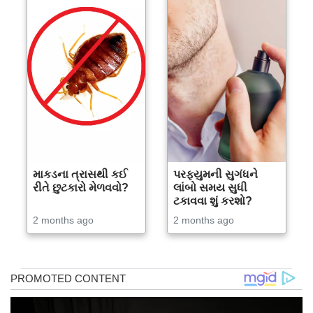
માકડના ત્રાસથી કઈ
પરફ્યુમની સુગંધને
રીતે છુટકારો મેળવવો?
લાંબો સમય સુધી
ટકાવવા શું કરશો?
2 months ago
2 months ago