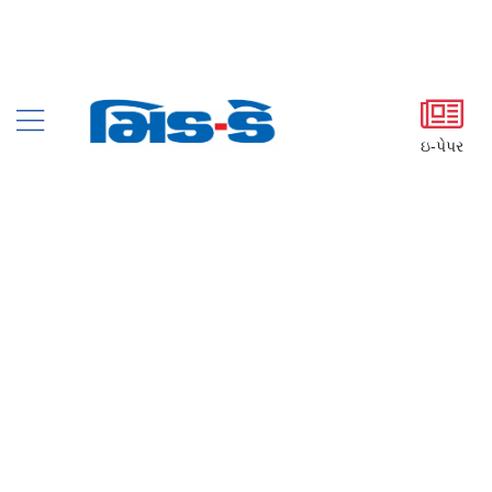
ઇ-પેપર