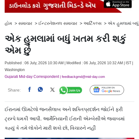
હોમ
>
સમાચાર
>
ઈન્ટરનેશનલ સમાચાર
>
આર્ટિકલ્સ
>
એક હુમલામાં બધુ
એક હુમલામાં બધું ખતમ કરી શકું
એમ છું
Published : 06 July, 2026 10:30 AM | Modified : 06 July, 2026 10:32 AM | IST |
Washington
Gujarati Mid-day Correspondent
| feedbackgmd@mid-day.com
Share:
Follow Us
ઈરાનમાં ઊમટેલો જનસૈલાબ અને શક્તિપ્રદર્શન જોઈને ફરી
ટ્રમ્પે ધમકી આપી. આર્મેનિયાની ઈરાની એમ્બેસીએ જવાબમાં
કહ્યું કે તમે લોકોને મારી શકો છો, વિચારને નહીં