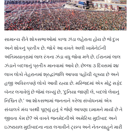
સામાન્ય રીતે શોકસભાઓમાં કાળા ઝંડા લહેરાતા હોય છે જે દુખ
અને શોકનું પ્રતીક છે. જોકે આ વખતે અલી ખામેનેઈની
અંતિમયાત્રામાં લાલ રંગના ઝંડા વધુ જોવા મળે છે. ઈરાનમાં લાલ
ઝંડાને બદલાનું પ્રતીક માનવામાં આવે છે. છેલ્લા ૩ દિવસમાં ૨૪
લાખ લોકો તેહરાનમાં શ્રદ્ધાંજલિ આપવા પહોંચી ચૂક્યા છે અને
હજી અવિરતપણે લોકો આવી રહ્યા છે. મસ્જિદમાં એક મોટું સફેદ
બૅનર લગાવેલું છે જેમાં લખ્યું છે, ‘દુનિયા જાણી લે, બદલો લેવાનું
નિશ્ચિત છે.’ આ શોકસભામાં જનતાને કરેલા સંબોધનમાં એક
સંચાલકે મંચ પરથી પૂછ્યું હતું કે જેણે આપણા ઇમામને માર્યા છે તે
જીવતા કેમ છે? એ વખતે જનમેદનીએ અમેરિકા મુર્દાબાદ અને
ઇઝરાયલ મુર્દાબાદના નારા લગાવીને ટ્રમ્પ અને નેતન્યાહુને મારી