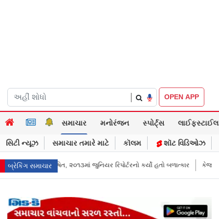
|
OPEN APP
સમાચાર
મનોરંજન
સ્પોર્ટ્સ
લાઈફસ્ટાઈલ
સિટી ન્યૂઝ
સમાચાર તમારે માટે
કૉલમ
શૉટ વિડિઓઝ
 રિપોર્ટરનો કર્યો હતો બળાત્કાર
કેજરીવાલનું ઇન્સ્ટાગ્રામ એકાઉન્ટ ભારતમાં રિસ
બ્રેકિંગ સમાચાર