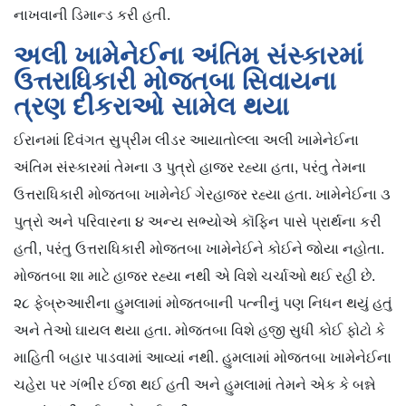
નાખવાની ડિમાન્ડ કરી હતી.
અલી ખામેનેઈના અંતિમ સંસ્કારમાં
ઉત્તરાધિકારી મોજતબા સિવાયના
ત્રણ દીકરાઓ સામેલ થયા
ઈરાનમાં દિવંગત સુપ્રીમ લીડર આયાતોલ્લા અલી ખામેનેઈના
અંતિમ સંસ્કારમાં તેમના ૩ પુત્રો હાજર રહ્યા હતા, પરંતુ તેમના
ઉત્તરાધિકારી મોજતબા ખામેનેઈ ગેરહાજર રહ્યા હતા. ખામેનેઈના ૩
પુત્રો અને પરિવારના ૪ અન્ય સભ્યોએ કૉફિન પાસે પ્રાર્થના કરી
હતી, પરંતુ ઉત્તરાધિકારી મોજતબા ખામેનેઈને કોઈને જોયા નહોતા.
મોજતબા શા માટે હાજર રહ્યા નથી એ વિશે ચર્ચાઓ થઈ રહી છે.
૨૮ ફેબ્રુઆરીના હુમલામાં મોજતબાની પત્નીનું પણ નિધન થયું હતું
અને તેઓ ઘાયલ થયા હતા. મોજતબા વિશે હજી સુધી કોઈ ફોટો કે
માહિતી બહાર પાડવામાં આવ્યાં નથી. હુમલામાં મોજતબા ખામેનેઈના
ચહેરા પર ગંભીર ઈજા થઈ હતી અને હુમલામાં તેમને એક કે બન્ને