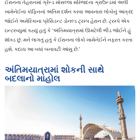
ઈરાનના તેહરાનમાં ગ્રૅન્ડ મોસલ્લા મસ્જિદના ગ્રાઉન્ડમાં અલી
ખામેનેઈના કૉફિનનાં અંતિમ દર્શન કરવા આવનારા લોકોનું આક્રંદ
જોઈને અમેરિકાના પ્રેસિડન્ટ ડોનલ્ડ ટ્રમ્પ હેરાન છે. ટ્રમ્પે એક
ઇન્ટરવ્યુમાં કહ્યું હતું કે ‘અંતિમયાત્રામાં ઊમટેલી ભીડ જોઈને હું
શૉક્ડ છું. મને લાગતું હતું કે ઈરાનના લોકો ખામેનેઈને નફરત કરતા
હશે. કદાચ આ બધાં બનાવટી આંસુ છે.’
અંતિમયાત્રામાં શોકની સાથે
બદલાનો માહોલ