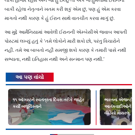
લોકો હાજર રહેશે અને જો હું ઇચ્છું તો એક જ હુમલામાં ઈરાનના
બાકી રહેલા નેતૃત્વને ખતમ કરી શકું એમ છું, પણ હું એમ કરવા
માગતો નથી કારણ કે હું ઈરાન સાથે વાતચીત કરવા માગું છું.
આ મુદ્દે આર્મેનિયામાં આવેલી ઈરાનની એમ્બેસીએ જવાબ આપતી
પોસ્ટમાં લખ્યું હતું કે ‘તમે લોકોને મારી શકો છો, પરંતુ વિચારોને
નહીં. તમે આ બાબતો નહીં સમજી શકો કારણ કે તમારી પાસે નથી
સભ્યતા, નથી ઇતિહાસ નથી અને સન્માન પણ નથી.’
આ પણ વાંચો
૧૧ ઑગસ્ટને સ્વતંત્રતા દિવસ તરીકે જાહેર
ભારતના એજન્ટોએ
કર્યો બલૂચિસ્તાને
આતંકવાદીઓને માર્
વીડિયો વાયરલ