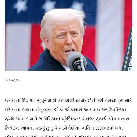
ડોનલ્ડ ટ્રમ્પ
ઈરાનના દિવંગત સુપ્રીમ લીડર અલી ખામેનેઈની અંતિમયાત્રા માટે
ઈરાનના ટોચના નેતૃત્વના લોકો એકસાથે એક મંચ પર ઉપસ્થિત
રહેશે એવા સમયે અમેરિકાના પ્રેસિડન્ટ ડોનલ્ડ ટ્રમ્પે ચોંકાવનારું
નિવેદન આપતાં કહ્યું હતું કે ખામેનેઈના અંતિમ સંસ્કારમાં બધા