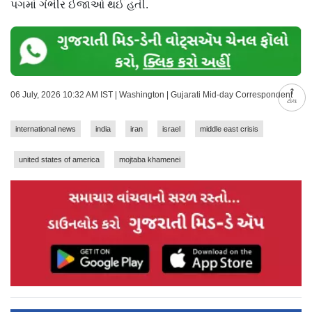
પગમાં ગંભીર ઈજાઓ થઈ હતી.
06 July, 2026 10:32 AM IST | Washington | Gujarati Mid-day Correspondent
ટોચ
international news
india
iran
israel
middle east crisis
united states of america
mojtaba khamenei