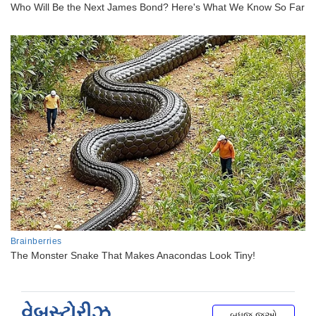
વેબસ્ટોરીઝ
બધુજ જુઓ