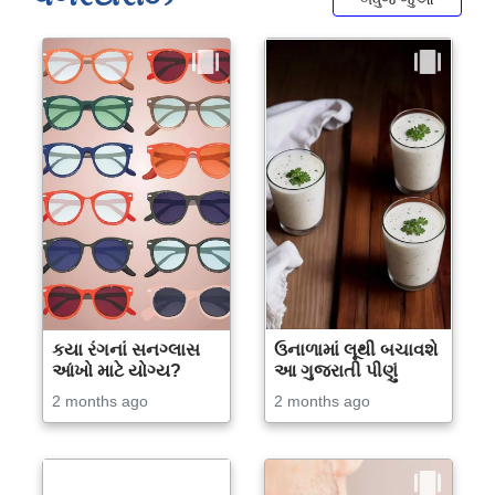
કયા રંગનાં સનગ્લાસ
ઉનાળામાં લૂથી બચાવશે
આંખો માટે યોગ્ય?
આ ગુજરાતી પીણું
2 months ago
2 months ago